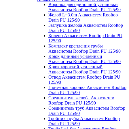
Воронка для одиночной установки
Аквасистем Rooftop Drain PU 125/90
Желоб L=3.0m Аквасистем Rooftop
Drain PU 125/90
Заглушка желоба Аквасистем Rooftop
Drain PU 125/90
Колено Аквасистем Rooftop Drain PU
125/90
Комплект крепления трубы
Аквасистем Rooftop Drain PU 125/90
Крюк длинный усиленный
Аквасистем Rooftop Drain PU 125/90
Крюк короткий усиленный
Аквасистем Rooftop Drain PU 125/90
Отвод Аквасистем Rooftop Drain PU
125/90
Приемная воронка Аквасистем Rooftop
Drain PU 125/90
Соединитель желоба Аквасистем
Rooftop Drain PU 125/90
Соединитель труб Аквасистем Rooftop
Drain PU 125/90
Тройник трубы Аквасистем Rooftop
Drain PU 125/90
Труба L=1.0m Аквасистем Rooftop