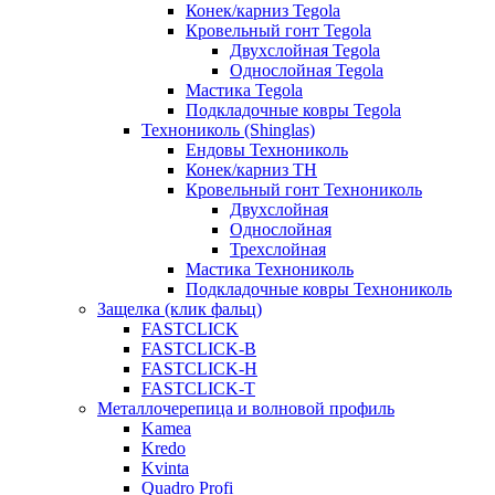
Конек/карниз Tegola
Кровельный гонт Tegola
Двухслойная Tegola
Однослойная Tegola
Мастика Tegola
Подкладочные ковры Tegola
Технониколь (Shinglas)
Ендовы Технониколь
Конек/карниз ТН
Кровельный гонт Технониколь
Двухслойная
Однослойная
Трехслойная
Мастика Технониколь
Подкладочные ковры Технониколь
Защелка (клик фальц)
FASTCLICK
FASTCLICK-B
FASTCLICK-H
FASTCLICK-T
Металлочерепица и волновой профиль
Kamea
Kredo
Kvinta
Quadro Profi