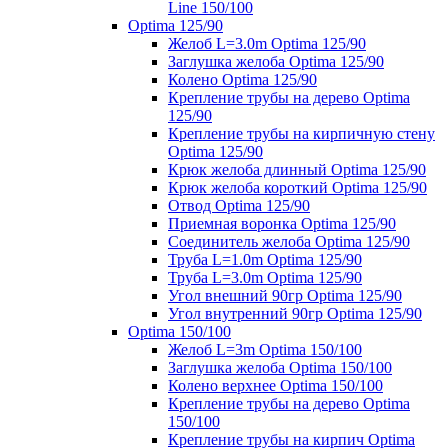
Line 150/100
Optima 125/90
Желоб L=3.0m Optima 125/90
Заглушка желоба Optima 125/90
Колено Optima 125/90
Крепление трубы на дерево Optima
125/90
Крепление трубы на кирпичную стену
Optima 125/90
Крюк желоба длинный Optima 125/90
Крюк желоба короткий Optima 125/90
Отвод Optima 125/90
Приемная воронка Optima 125/90
Соединитель желоба Optima 125/90
Труба L=1.0m Optima 125/90
Труба L=3.0m Optima 125/90
Угол внешний 90гр Optima 125/90
Угол внутренний 90гр Optima 125/90
Optima 150/100
Желоб L=3m Optima 150/100
Заглушка желоба Optima 150/100
Колено верхнее Optima 150/100
Крепление трубы на дерево Optima
150/100
Крепление трубы на кирпич Optima