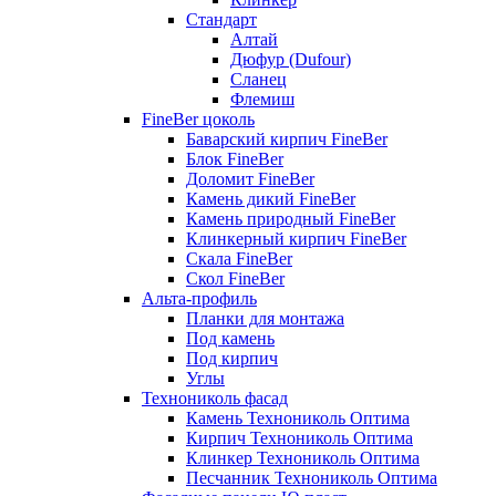
Стандарт
Алтай
Дюфур (Dufour)
Сланец
Флемиш
FineBer цоколь
Баварский кирпич FineBer
Блок FineBer
Доломит FineBer
Камень дикий FineBer
Камень природный FineBer
Клинкерный кирпич FineBer
Скала FineBer
Скол FineBer
Альта-профиль
Планки для монтажа
Под камень
Под кирпич
Углы
Технониколь фасад
Камень Технониколь Оптима
Кирпич Технониколь Оптима
Клинкер Технониколь Оптима
Песчанник Технониколь Оптима