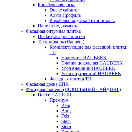
Корабельная доска
Docke сайдинг
Альта Профиль
Корабельная доска Технониколь
Панели под камень
Фасадная битумная плитка
Docke фасадная плитка
Технониколь (Hauberk)
Комплектующие для фасадной плитки
ТН
Наличник HAUBERK
Планка цокольная HAUBERK
Угол внешний HAUBERK
Угол внутренний HAUBERK
Фасадная плитка ТН
Фасадная доска ДПК
Фасадные панели (ЦОКОЛЬНЫЙ САЙДИНГ)
Docke ПАНЕЛИ
Премиум
Berg
Burg
Fels
Stein
Stern
Клинкер