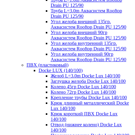
Drain PU 125/90
Труба L=3.0m Аквасистем Rooftop
Drain PU 125/90
Угол желоба внешний 135гр.
Аквасистем Rooftop Drain PU 125/90
Угол желоба внешний 90гр
Аквасистем Rooftop Drain PU 125/90
Угол желоба внутренний 135гр.
Аквасистем Rooftop Drain PU 125/90
Угол желоба внутренний 90гр
Аквасистем Rooftop Drain PU 125/90
ПВХ (пластиковый)
Docke LUX (140/100)
Желоб L=3.0m Docke Lux 140/100
Заглушка желоба Docke Lux 140/100
Колено 45гр Docke Lux 140/100
Колено 72гр Docke Lux 140/100
Крепление трубы Docke Lux 140/100
Крюк длинный металлический Docke
Lux 140/100
Крюк короткий ПВХ Docke Lux
140/100
Отвод (нижнее колено) Docke Lux
140/100