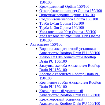
150/100
Крюк длинный Optima 150/100
Отвод (колено нижнее) Optima 150/100
Приемная воронка Optima 150/100
Соединитель желоба Optima 150/100
Труба L=1m Optima 150/100
Труба L=3m Optima 150/100
Угол внешний 90гр Optima 150/100
Угол желоба внутренний 90гр Optima
150/100
Аквасистем 150/100
Воронка для одиночной установки
Аквасистем Rooftop Drain PU 150/100
Желоб L=3.0m Аквасистем Rooftop
Drain PU 150/100
Заглушка желоба Аквасистем Rooftop
Drain PU 150/100
Колено Аквасистем Rooftop Drain PU
150/100
Крепление трубы Аквасистем Rooftop
Drain PU 150/100
Крюк длинный усиленный
Аквасистем Rooftop Drain PU 150/100
Крюк короткий усиленный
Аквасистем Rooftop Drain PU 150/100