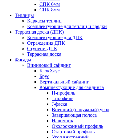
СПК 6мм
СПК 8мм
Теплицы
Каркасы теплиц
Комплектующие для теплиц и грядки
Террасная доска (ДПК)
Комплектующие для ДПК
Ограждения ДПК
Ступени ДПК
Террасная доска
Фасады
Виниловый сайдинг
БлокХаус
Брус
Вертикальный сайдинг
Комплектующие для сайдинга
H-профиль
J-профиль
J-фаска
Внешний (наружный) угол
Завершающая полоса
Наличник
Околооконный профиль
Стартовый профиль
Угол внутренний