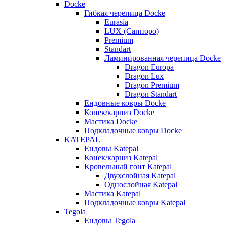
Docke
Гибкая черепица Docke
Eurasia
LUX (Саппоро)
Premium
Standart
Ламинированная черепица Docke
Dragon Europa
Dragon Lux
Dragon Premium
Dragon Standart
Ендовные ковры Docke
Конек/карниз Docke
Мастика Docke
Подкладочные ковры Docke
KATEPAL
Ендовы Katepal
Конек/карниз Katepal
Кровельный гонт Katepal
Двухслойная Katepal
Однослойная Katepal
Мастика Katepal
Подкладочные ковры Katepal
Tegola
Ендовы Tegola