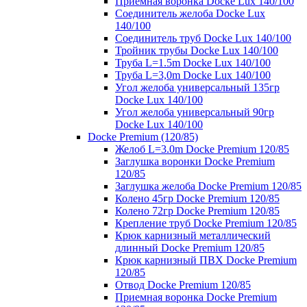
Приемная воронка Docke Lux 140/100
Соединитель желоба Docke Lux
140/100
Соединитель труб Docke Lux 140/100
Тройник трубы Docke Lux 140/100
Труба L=1.5m Docke Lux 140/100
Труба L=3,0m Docke Lux 140/100
Угол желоба универсальный 135гр
Docke Lux 140/100
Угол желоба универсальный 90гр
Docke Lux 140/100
Docke Premium (120/85)
Желоб L=3.0m Docke Premium 120/85
Заглушка воронки Docke Premium
120/85
Заглушка желоба Docke Premium 120/85
Колено 45гр Docke Premium 120/85
Колено 72гр Docke Premium 120/85
Крепление труб Docke Premium 120/85
Крюк карнизный металлический
длинный Docke Premium 120/85
Крюк карнизный ПВХ Docke Premium
120/85
Отвод Docke Premium 120/85
Приемная воронка Docke Premium