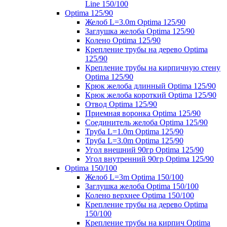
Line 150/100
Optima 125/90
Желоб L=3.0m Optima 125/90
Заглушка желоба Optima 125/90
Колено Optima 125/90
Крепление трубы на дерево Optima
125/90
Крепление трубы на кирпичную стену
Optima 125/90
Крюк желоба длинный Optima 125/90
Крюк желоба короткий Optima 125/90
Отвод Optima 125/90
Приемная воронка Optima 125/90
Соединитель желоба Optima 125/90
Труба L=1.0m Optima 125/90
Труба L=3.0m Optima 125/90
Угол внешний 90гр Optima 125/90
Угол внутренний 90гр Optima 125/90
Optima 150/100
Желоб L=3m Optima 150/100
Заглушка желоба Optima 150/100
Колено верхнее Optima 150/100
Крепление трубы на дерево Optima
150/100
Крепление трубы на кирпич Optima