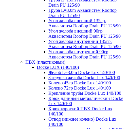
Drain PU 125/90
Труба L=3.0m Аквасистем Rooftop
Drain PU 125/90
Угол желоба внешний 135гр.
Аквасистем Rooftop Drain PU 125/90
Угол желоба внешний 90гр
Аквасистем Rooftop Drain PU 125/90
Угол желоба внутренний 135гр.
Аквасистем Rooftop Drain PU 125/90
Угол желоба внутренний 90гр
Аквасистем Rooftop Drain PU 125/90
ПВХ (пластиковый)
Docke LUX (140/100)
Желоб L=3.0m Docke Lux 140/100
Заглушка желоба Docke Lux 140/100
Колено 45гр Docke Lux 140/100
Колено 72гр Docke Lux 140/100
Крепление трубы Docke Lux 140/100
Крюк длинный металлический Docke
Lux 140/100
Крюк короткий ПВХ Docke Lux
140/100
Отвод (нижнее колено) Docke Lux
140/100