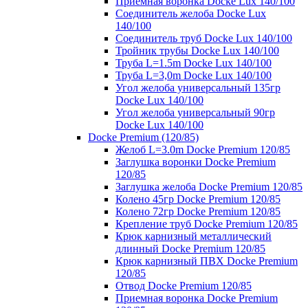
Приемная воронка Docke Lux 140/100
Соединитель желоба Docke Lux
140/100
Соединитель труб Docke Lux 140/100
Тройник трубы Docke Lux 140/100
Труба L=1.5m Docke Lux 140/100
Труба L=3,0m Docke Lux 140/100
Угол желоба универсальный 135гр
Docke Lux 140/100
Угол желоба универсальный 90гр
Docke Lux 140/100
Docke Premium (120/85)
Желоб L=3.0m Docke Premium 120/85
Заглушка воронки Docke Premium
120/85
Заглушка желоба Docke Premium 120/85
Колено 45гр Docke Premium 120/85
Колено 72гр Docke Premium 120/85
Крепление труб Docke Premium 120/85
Крюк карнизный металлический
длинный Docke Premium 120/85
Крюк карнизный ПВХ Docke Premium
120/85
Отвод Docke Premium 120/85
Приемная воронка Docke Premium