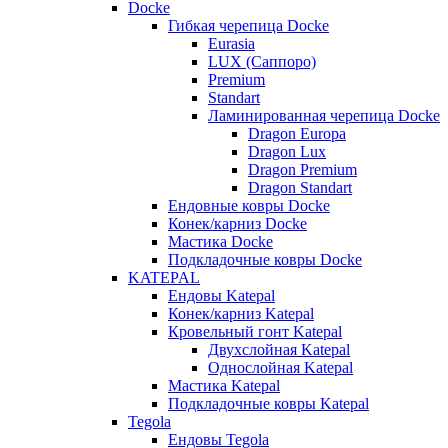
Docke
Гибкая черепица Docke
Eurasia
LUX (Саппоро)
Premium
Standart
Ламинированная черепица Docke
Dragon Europa
Dragon Lux
Dragon Premium
Dragon Standart
Ендовные ковры Docke
Конек/карниз Docke
Мастика Docke
Подкладочные ковры Docke
KATEPAL
Ендовы Katepal
Конек/карниз Katepal
Кровельный гонт Katepal
Двухслойная Katepal
Однослойная Katepal
Мастика Katepal
Подкладочные ковры Katepal
Tegola
Ендовы Tegola