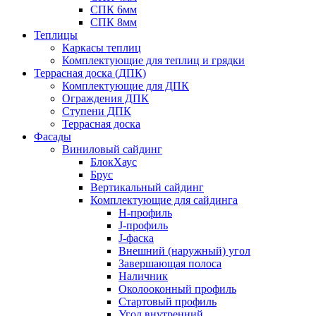
СПК 6мм
СПК 8мм
Теплицы
Каркасы теплиц
Комплектующие для теплиц и грядки
Террасная доска (ДПК)
Комплектующие для ДПК
Ограждения ДПК
Ступени ДПК
Террасная доска
Фасады
Виниловый сайдинг
БлокХаус
Брус
Вертикальный сайдинг
Комплектующие для сайдинга
H-профиль
J-профиль
J-фаска
Внешний (наружный) угол
Завершающая полоса
Наличник
Околооконный профиль
Стартовый профиль
Угол внутренний