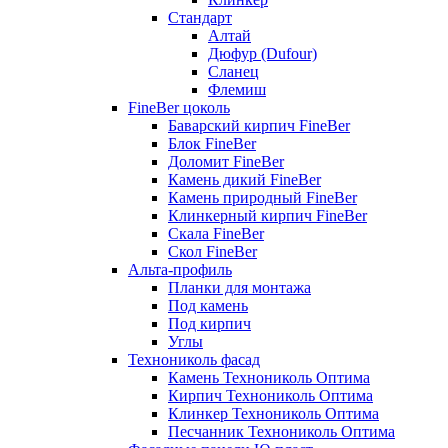
Стандарт
Алтай
Дюфур (Dufour)
Сланец
Флемиш
FineBer цоколь
Баварский кирпич FineBer
Блок FineBer
Доломит FineBer
Камень дикий FineBer
Камень природный FineBer
Клинкерный кирпич FineBer
Скала FineBer
Скол FineBer
Альта-профиль
Планки для монтажа
Под камень
Под кирпич
Углы
Технониколь фасад
Камень Технониколь Оптима
Кирпич Технониколь Оптима
Клинкер Технониколь Оптима
Песчанник Технониколь Оптима