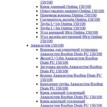
150/100
Крюк длинный Optima 150/100
Отвод (колено нижнее) Optima 150/100
Приемная воронка Optima 150/100
Соединитель желоба Optima 150/100
Труба L=1m Optima 150/100
Труба L=3m Optima 150/100
Угол внешний 90гр Optima 150/100
Угол желоба внутренний 90гр Optima
150/100
Аквасистем 150/100
Воронка для одиночной установки
Аквасистем Rooftop Drain PU 150/100
Желоб L=3.0m Аквасистем Rooftop
Drain PU 150/100
Заглушка желоба Аквасистем Rooftop
Drain PU 150/100
Колено Аквасистем Rooftop Drain PU
150/100
Крепление трубы Аквасистем Rooftop
Drain PU 150/100
Крюк длинный усиленный
Аквасистем Rooftop Drain PU 150/100
Крюк короткий усиленный
Аквасистем Rooftop Drain PU 150/100