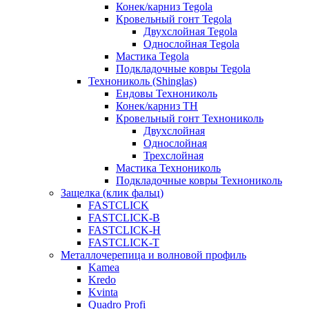
Конек/карниз Tegola
Кровельный гонт Tegola
Двухслойная Tegola
Однослойная Tegola
Мастика Tegola
Подкладочные ковры Tegola
Технониколь (Shinglas)
Ендовы Технониколь
Конек/карниз ТН
Кровельный гонт Технониколь
Двухслойная
Однослойная
Трехслойная
Мастика Технониколь
Подкладочные ковры Технониколь
Защелка (клик фальц)
FASTCLICK
FASTCLICK-B
FASTCLICK-H
FASTCLICK-T
Металлочерепица и волновой профиль
Kamea
Kredo
Kvinta
Quadro Profi