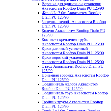
Воронка для одиночной установки
Аквасистем Rooftop Drain PU 125/90
Желоб L=3.0m Аквасистем Rooftop
Drain PU 125/90
Заглушка желоба Аквасистем Rooftop
Drain PU 125/90
Колено Аквасистем Rooftop Drain PU
125/90
Комплект крепления трубы
Аквасистем Rooftop Drain PU 125/90
Крюк длинный усиленный
Аквасистем Rooftop Drain PU 125/90
Крюк короткий усиленный
Аквасистем Rooftop Drain PU 125/90
Отвод Аквасистем Rooftop Drain PU
125/90
Приемная воронка Аквасистем Rooftop
Drain PU 125/90
Соединитель желоба Аквасистем
Rooftop Drain PU 125/90
Соединитель труб Аквасистем Rooftop
Drain PU 125/90
Тройник трубы Аквасистем Rooftop
Drain PU 125/90
Труба L=1.0m Аквасистем Rooftop