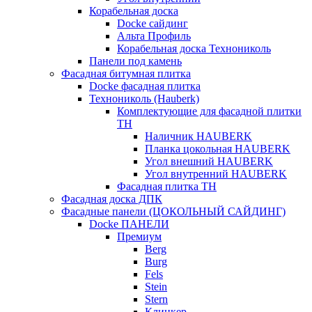
Корабельная доска
Docke сайдинг
Альта Профиль
Корабельная доска Технониколь
Панели под камень
Фасадная битумная плитка
Docke фасадная плитка
Технониколь (Hauberk)
Комплектующие для фасадной плитки
ТН
Наличник HAUBERK
Планка цокольная HAUBERK
Угол внешний HAUBERK
Угол внутренний HAUBERK
Фасадная плитка ТН
Фасадная доска ДПК
Фасадные панели (ЦОКОЛЬНЫЙ САЙДИНГ)
Docke ПАНЕЛИ
Премиум
Berg
Burg
Fels
Stein
Stern
Клинкер