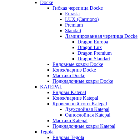
Docke
Гибкая черепица Docke
Eurasia
LUX (Саппоро)
Premium
Standart
Ламинированная черепица Docke
Dragon Europa
Dragon Lux
Dragon Premium
Dragon Standart
Ендовные ковры Docke
Конек/карниз Docke
Мастика Docke
Подкладочные ковры Docke
KATEPAL
Ендовы Katepal
Конек/карниз Katepal
Кровельный гонт Katepal
Двухслойная Katepal
Однослойная Katepal
Мастика Katepal
Подкладочные ковры Katepal
Tegola
Ендовы Tegola