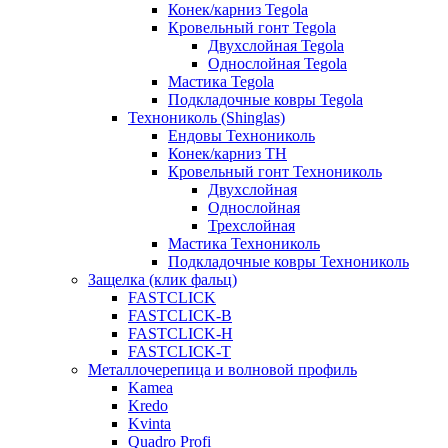
Конек/карниз Tegola
Кровельный гонт Tegola
Двухслойная Tegola
Однослойная Tegola
Мастика Tegola
Подкладочные ковры Tegola
Технониколь (Shinglas)
Ендовы Технониколь
Конек/карниз ТН
Кровельный гонт Технониколь
Двухслойная
Однослойная
Трехслойная
Мастика Технониколь
Подкладочные ковры Технониколь
Защелка (клик фальц)
FASTCLICK
FASTCLICK-B
FASTCLICK-H
FASTCLICK-T
Металлочерепица и волновой профиль
Kamea
Kredo
Kvinta
Quadro Profi