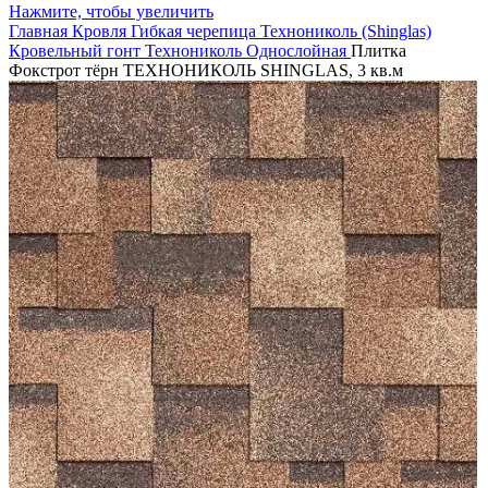
Нажмите, чтобы увеличить
Главная
Кровля
Гибкая черепица
Технониколь (Shinglas)
Кровельный гонт Технониколь
Однослойная
Плитка
Фокстрот тёрн ТЕХНОНИКОЛЬ SHINGLAS, 3 кв.м