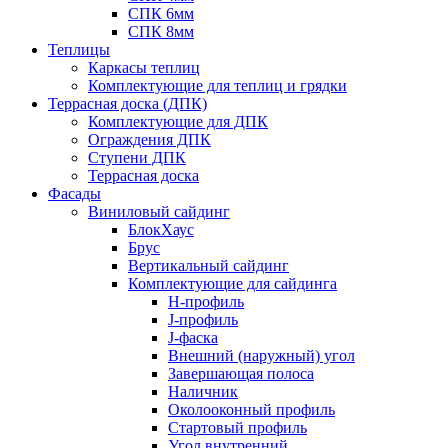
СПК 6мм
СПК 8мм
Теплицы
Каркасы теплиц
Комплектующие для теплиц и грядки
Террасная доска (ДПК)
Комплектующие для ДПК
Ограждения ДПК
Ступени ДПК
Террасная доска
Фасады
Виниловый сайдинг
БлокХаус
Брус
Вертикальный сайдинг
Комплектующие для сайдинга
H-профиль
J-профиль
J-фаска
Внешний (наружный) угол
Завершающая полоса
Наличник
Околооконный профиль
Стартовый профиль
Угол внутренний