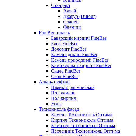
Стандарт
Алтай
Дюфур (Dufour)
Сланец
Флемиш
FineBer цоколь
Баварский кирпич FineBer
Блок FineBer
Доломит FineBer
Камень дикий FineBer
Камень природный FineBer
Клинкерный кирпич FineBer
Скала FineBer
Скол FineBer
Альта-профиль
Планки для монтажа
Под камень
Под кирпич
Углы
Технониколь фасад
Камень Технониколь Оптима
Кирпич Технониколь Оптима
Клинкер Технониколь Оптима
Песчанник Технониколь Оптима