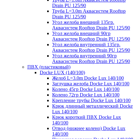
Drain PU 125/90
Труба L=3.0m Аквасистем Rooftop
Drain PU 125/90
Угол желоба внешний 135гр.
Аквасистем Rooftop Drain PU 125/90
Угол желоба внешний 90гр
Аквасистем Rooftop Drain PU 125/90
Угол желоба внутренний 135гр.
Аквасистем Rooftop Drain PU 125/90
Угол желоба внутренний 90гр
Аквасистем Rooftop Drain PU 125/90
ПВХ (пластиковый)
Docke LUX (140/100)
Желоб L=3.0m Docke Lux 140/100
Заглушка желоба Docke Lux 140/100
Колено 45гр Docke Lux 140/100
Колено 72гр Docke Lux 140/100
Крепление трубы Docke Lux 140/100
Крюк длинный металлический Docke
Lux 140/100
Крюк короткий ПВХ Docke Lux
140/100
Отвод (нижнее колено) Docke Lux
140/100