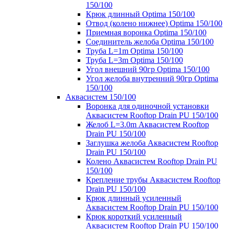
150/100
Крюк длинный Optima 150/100
Отвод (колено нижнее) Optima 150/100
Приемная воронка Optima 150/100
Соединитель желоба Optima 150/100
Труба L=1m Optima 150/100
Труба L=3m Optima 150/100
Угол внешний 90гр Optima 150/100
Угол желоба внутренний 90гр Optima
150/100
Аквасистем 150/100
Воронка для одиночной установки
Аквасистем Rooftop Drain PU 150/100
Желоб L=3.0m Аквасистем Rooftop
Drain PU 150/100
Заглушка желоба Аквасистем Rooftop
Drain PU 150/100
Колено Аквасистем Rooftop Drain PU
150/100
Крепление трубы Аквасистем Rooftop
Drain PU 150/100
Крюк длинный усиленный
Аквасистем Rooftop Drain PU 150/100
Крюк короткий усиленный
Аквасистем Rooftop Drain PU 150/100