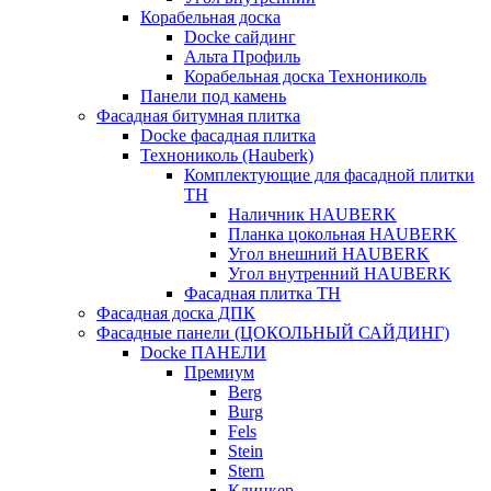
Корабельная доска
Docke сайдинг
Альта Профиль
Корабельная доска Технониколь
Панели под камень
Фасадная битумная плитка
Docke фасадная плитка
Технониколь (Hauberk)
Комплектующие для фасадной плитки
ТН
Наличник HAUBERK
Планка цокольная HAUBERK
Угол внешний HAUBERK
Угол внутренний HAUBERK
Фасадная плитка ТН
Фасадная доска ДПК
Фасадные панели (ЦОКОЛЬНЫЙ САЙДИНГ)
Docke ПАНЕЛИ
Премиум
Berg
Burg
Fels
Stein
Stern
Клинкер