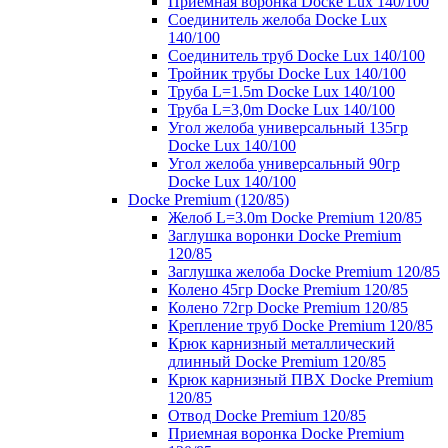
Приемная воронка Docke Lux 140/100
Соединитель желоба Docke Lux
140/100
Соединитель труб Docke Lux 140/100
Тройник трубы Docke Lux 140/100
Труба L=1.5m Docke Lux 140/100
Труба L=3,0m Docke Lux 140/100
Угол желоба универсальный 135гр
Docke Lux 140/100
Угол желоба универсальный 90гр
Docke Lux 140/100
Docke Premium (120/85)
Желоб L=3.0m Docke Premium 120/85
Заглушка воронки Docke Premium
120/85
Заглушка желоба Docke Premium 120/85
Колено 45гр Docke Premium 120/85
Колено 72гр Docke Premium 120/85
Крепление труб Docke Premium 120/85
Крюк карнизный металлический
длинный Docke Premium 120/85
Крюк карнизный ПВХ Docke Premium
120/85
Отвод Docke Premium 120/85
Приемная воронка Docke Premium