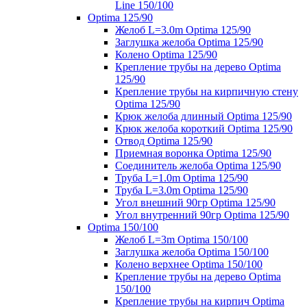
Line 150/100
Optima 125/90
Желоб L=3.0m Optima 125/90
Заглушка желоба Optima 125/90
Колено Optima 125/90
Крепление трубы на дерево Optima
125/90
Крепление трубы на кирпичную стену
Optima 125/90
Крюк желоба длинный Optima 125/90
Крюк желоба короткий Optima 125/90
Отвод Optima 125/90
Приемная воронка Optima 125/90
Соединитель желоба Optima 125/90
Труба L=1.0m Optima 125/90
Труба L=3.0m Optima 125/90
Угол внешний 90гр Optima 125/90
Угол внутренний 90гр Optima 125/90
Optima 150/100
Желоб L=3m Optima 150/100
Заглушка желоба Optima 150/100
Колено верхнее Optima 150/100
Крепление трубы на дерево Optima
150/100
Крепление трубы на кирпич Optima