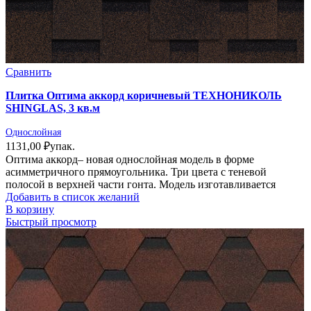
Сравнить
Плитка Оптима аккорд коричневый ТЕХНОНИКОЛЬ
SHINGLAS, 3 кв.м
Однослойная
1131,00
₽
упак.
Оптима аккорд– новая однослойная модель в форме
асимметричного прямоугольника. Три цвета с теневой
полосой в верхней части гонта. Модель изготавливается
Добавить в список желаний
В корзину
Быстрый просмотр