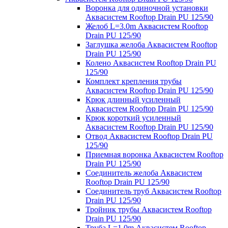
Воронка для одиночной установки
Аквасистем Rooftop Drain PU 125/90
Желоб L=3.0m Аквасистем Rooftop
Drain PU 125/90
Заглушка желоба Аквасистем Rooftop
Drain PU 125/90
Колено Аквасистем Rooftop Drain PU
125/90
Комплект крепления трубы
Аквасистем Rooftop Drain PU 125/90
Крюк длинный усиленный
Аквасистем Rooftop Drain PU 125/90
Крюк короткий усиленный
Аквасистем Rooftop Drain PU 125/90
Отвод Аквасистем Rooftop Drain PU
125/90
Приемная воронка Аквасистем Rooftop
Drain PU 125/90
Соединитель желоба Аквасистем
Rooftop Drain PU 125/90
Соединитель труб Аквасистем Rooftop
Drain PU 125/90
Тройник трубы Аквасистем Rooftop
Drain PU 125/90
Труба L=1.0m Аквасистем Rooftop