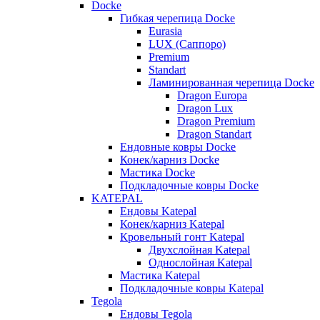
Docke
Гибкая черепица Docke
Eurasia
LUX (Саппоро)
Premium
Standart
Ламинированная черепица Docke
Dragon Europa
Dragon Lux
Dragon Premium
Dragon Standart
Ендовные ковры Docke
Конек/карниз Docke
Мастика Docke
Подкладочные ковры Docke
KATEPAL
Ендовы Katepal
Конек/карниз Katepal
Кровельный гонт Katepal
Двухслойная Katepal
Однослойная Katepal
Мастика Katepal
Подкладочные ковры Katepal
Tegola
Ендовы Tegola