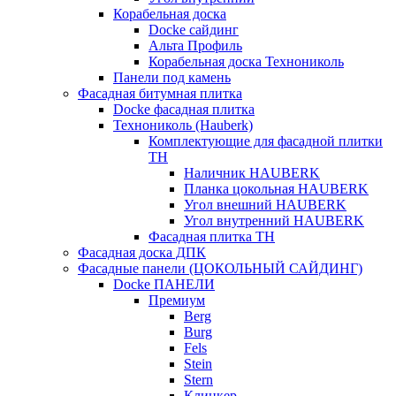
Корабельная доска
Docke сайдинг
Альта Профиль
Корабельная доска Технониколь
Панели под камень
Фасадная битумная плитка
Docke фасадная плитка
Технониколь (Hauberk)
Комплектующие для фасадной плитки
ТН
Наличник HAUBERK
Планка цокольная HAUBERK
Угол внешний HAUBERK
Угол внутренний HAUBERK
Фасадная плитка ТН
Фасадная доска ДПК
Фасадные панели (ЦОКОЛЬНЫЙ САЙДИНГ)
Docke ПАНЕЛИ
Премиум
Berg
Burg
Fels
Stein
Stern
Клинкер