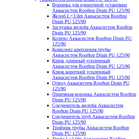
Воронка для одиночной установки
Аквасистем Rooftop Drain PU 125/90
Желоб L=3.0m Аквасистем Rooftop
Drain PU 125/90
Заглушка желоба Аквасистем Rooftop
Drain PU 125/90
Колено Аквасистем Rooftop Drain PU
125/90
Комплект крепления трубы
Аквасистем Rooftop Drain PU 125/90
Крюк длинный усиленный
Аквасистем Rooftop Drain PU 125/90
Крюк короткий усиленный
Аквасистем Rooftop Drain PU 125/90
Отвод Аквасистем Rooftop Drain PU
125/90
Приемная воронка Аквасистем Rooftop
Drain PU 125/90
Соединитель желоба Аквасистем
Rooftop Drain PU 125/90
Соединитель труб Аквасистем Rooftop
Drain PU 125/90
Тройник трубы Аквасистем Rooftop
Drain PU 125/90
Труба L=1.0m Аквасистем Rooftop