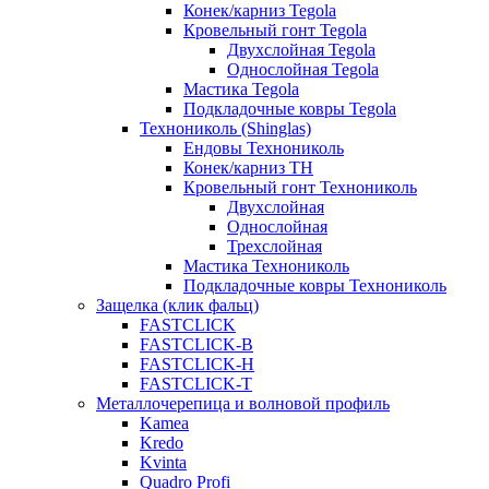
Конек/карниз Tegola
Кровельный гонт Tegola
Двухслойная Tegola
Однослойная Tegola
Мастика Tegola
Подкладочные ковры Tegola
Технониколь (Shinglas)
Ендовы Технониколь
Конек/карниз ТН
Кровельный гонт Технониколь
Двухслойная
Однослойная
Трехслойная
Мастика Технониколь
Подкладочные ковры Технониколь
Защелка (клик фальц)
FASTCLICK
FASTCLICK-B
FASTCLICK-H
FASTCLICK-T
Металлочерепица и волновой профиль
Kamea
Kredo
Kvinta
Quadro Profi