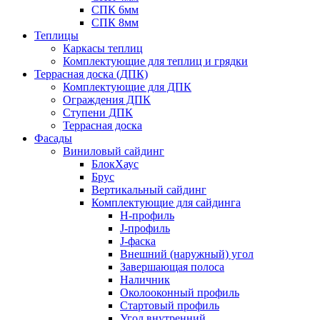
СПК 6мм
СПК 8мм
Теплицы
Каркасы теплиц
Комплектующие для теплиц и грядки
Террасная доска (ДПК)
Комплектующие для ДПК
Ограждения ДПК
Ступени ДПК
Террасная доска
Фасады
Виниловый сайдинг
БлокХаус
Брус
Вертикальный сайдинг
Комплектующие для сайдинга
H-профиль
J-профиль
J-фаска
Внешний (наружный) угол
Завершающая полоса
Наличник
Околооконный профиль
Стартовый профиль
Угол внутренний