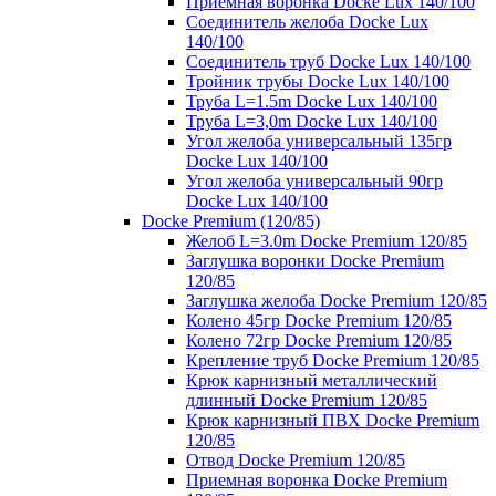
Приемная воронка Docke Lux 140/100
Соединитель желоба Docke Lux
140/100
Соединитель труб Docke Lux 140/100
Тройник трубы Docke Lux 140/100
Труба L=1.5m Docke Lux 140/100
Труба L=3,0m Docke Lux 140/100
Угол желоба универсальный 135гр
Docke Lux 140/100
Угол желоба универсальный 90гр
Docke Lux 140/100
Docke Premium (120/85)
Желоб L=3.0m Docke Premium 120/85
Заглушка воронки Docke Premium
120/85
Заглушка желоба Docke Premium 120/85
Колено 45гр Docke Premium 120/85
Колено 72гр Docke Premium 120/85
Крепление труб Docke Premium 120/85
Крюк карнизный металлический
длинный Docke Premium 120/85
Крюк карнизный ПВХ Docke Premium
120/85
Отвод Docke Premium 120/85
Приемная воронка Docke Premium