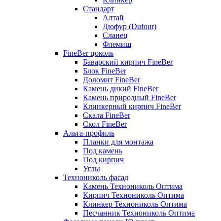
Стандарт
Алтай
Дюфур (Dufour)
Сланец
Флемиш
FineBer цоколь
Баварский кирпич FineBer
Блок FineBer
Доломит FineBer
Камень дикий FineBer
Камень природный FineBer
Клинкерный кирпич FineBer
Скала FineBer
Скол FineBer
Альта-профиль
Планки для монтажа
Под камень
Под кирпич
Углы
Технониколь фасад
Камень Технониколь Оптима
Кирпич Технониколь Оптима
Клинкер Технониколь Оптима
Песчанник Технониколь Оптима