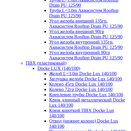
Drain PU 125/90
Труба L=3.0m Аквасистем Rooftop
Drain PU 125/90
Угол желоба внешний 135гр.
Аквасистем Rooftop Drain PU 125/90
Угол желоба внешний 90гр
Аквасистем Rooftop Drain PU 125/90
Угол желоба внутренний 135гр.
Аквасистем Rooftop Drain PU 125/90
Угол желоба внутренний 90гр
Аквасистем Rooftop Drain PU 125/90
ПВХ (пластиковый)
Docke LUX (140/100)
Желоб L=3.0m Docke Lux 140/100
Заглушка желоба Docke Lux 140/100
Колено 45гр Docke Lux 140/100
Колено 72гр Docke Lux 140/100
Крепление трубы Docke Lux 140/100
Крюк длинный металлический Docke
Lux 140/100
Крюк короткий ПВХ Docke Lux
140/100
Отвод (нижнее колено) Docke Lux
140/100