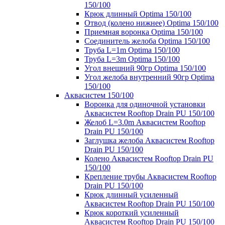
150/100
Крюк длинный Optima 150/100
Отвод (колено нижнее) Optima 150/100
Приемная воронка Optima 150/100
Соединитель желоба Optima 150/100
Труба L=1m Optima 150/100
Труба L=3m Optima 150/100
Угол внешний 90гр Optima 150/100
Угол желоба внутренний 90гр Optima
150/100
Аквасистем 150/100
Воронка для одиночной установки
Аквасистем Rooftop Drain PU 150/100
Желоб L=3.0m Аквасистем Rooftop
Drain PU 150/100
Заглушка желоба Аквасистем Rooftop
Drain PU 150/100
Колено Аквасистем Rooftop Drain PU
150/100
Крепление трубы Аквасистем Rooftop
Drain PU 150/100
Крюк длинный усиленный
Аквасистем Rooftop Drain PU 150/100
Крюк короткий усиленный
Аквасистем Rooftop Drain PU 150/100