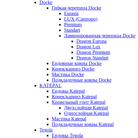
Docke
Гибкая черепица Docke
Eurasia
LUX (Саппоро)
Premium
Standart
Ламинированная черепица Docke
Dragon Europa
Dragon Lux
Dragon Premium
Dragon Standart
Ендовные ковры Docke
Конек/карниз Docke
Мастика Docke
Подкладочные ковры Docke
KATEPAL
Ендовы Katepal
Конек/карниз Katepal
Кровельный гонт Katepal
Двухслойная Katepal
Однослойная Katepal
Мастика Katepal
Подкладочные ковры Katepal
Tegola
Ендовы Tegola