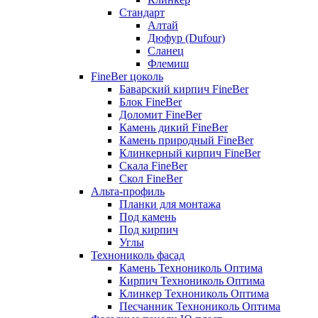
Стандарт
Алтай
Дюфур (Dufour)
Сланец
Флемиш
FineBer цоколь
Баварский кирпич FineBer
Блок FineBer
Доломит FineBer
Камень дикий FineBer
Камень природный FineBer
Клинкерный кирпич FineBer
Скала FineBer
Скол FineBer
Альта-профиль
Планки для монтажа
Под камень
Под кирпич
Углы
Технониколь фасад
Камень Технониколь Оптима
Кирпич Технониколь Оптима
Клинкер Технониколь Оптима
Песчанник Технониколь Оптима