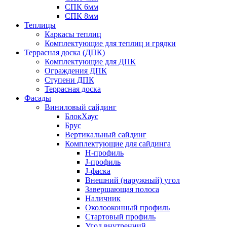
СПК 6мм
СПК 8мм
Теплицы
Каркасы теплиц
Комплектующие для теплиц и грядки
Террасная доска (ДПК)
Комплектующие для ДПК
Ограждения ДПК
Ступени ДПК
Террасная доска
Фасады
Виниловый сайдинг
БлокХаус
Брус
Вертикальный сайдинг
Комплектующие для сайдинга
H-профиль
J-профиль
J-фаска
Внешний (наружный) угол
Завершающая полоса
Наличник
Околооконный профиль
Стартовый профиль
Угол внутренний