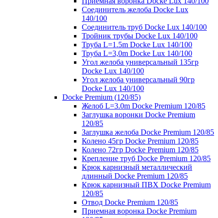
Приемная воронка Docke Lux 140/100
Соединитель желоба Docke Lux
140/100
Соединитель труб Docke Lux 140/100
Тройник трубы Docke Lux 140/100
Труба L=1.5m Docke Lux 140/100
Труба L=3,0m Docke Lux 140/100
Угол желоба универсальный 135гр
Docke Lux 140/100
Угол желоба универсальный 90гр
Docke Lux 140/100
Docke Premium (120/85)
Желоб L=3.0m Docke Premium 120/85
Заглушка воронки Docke Premium
120/85
Заглушка желоба Docke Premium 120/85
Колено 45гр Docke Premium 120/85
Колено 72гр Docke Premium 120/85
Крепление труб Docke Premium 120/85
Крюк карнизный металлический
длинный Docke Premium 120/85
Крюк карнизный ПВХ Docke Premium
120/85
Отвод Docke Premium 120/85
Приемная воронка Docke Premium