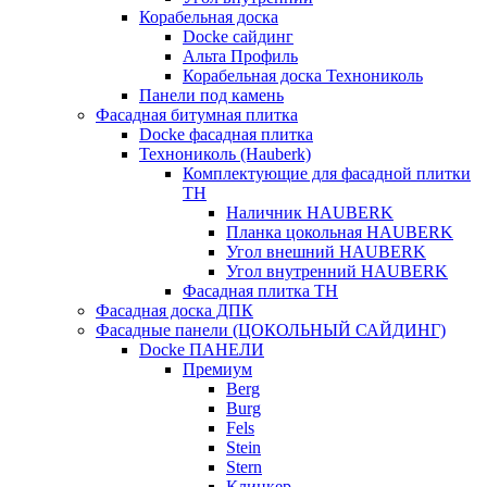
Корабельная доска
Docke сайдинг
Альта Профиль
Корабельная доска Технониколь
Панели под камень
Фасадная битумная плитка
Docke фасадная плитка
Технониколь (Hauberk)
Комплектующие для фасадной плитки
ТН
Наличник HAUBERK
Планка цокольная HAUBERK
Угол внешний HAUBERK
Угол внутренний HAUBERK
Фасадная плитка ТН
Фасадная доска ДПК
Фасадные панели (ЦОКОЛЬНЫЙ САЙДИНГ)
Docke ПАНЕЛИ
Премиум
Berg
Burg
Fels
Stein
Stern
Клинкер