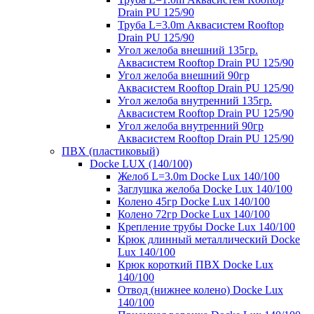
Drain PU 125/90
Труба L=3.0m Аквасистем Rooftop
Drain PU 125/90
Угол желоба внешний 135гр.
Аквасистем Rooftop Drain PU 125/90
Угол желоба внешний 90гр
Аквасистем Rooftop Drain PU 125/90
Угол желоба внутренний 135гр.
Аквасистем Rooftop Drain PU 125/90
Угол желоба внутренний 90гр
Аквасистем Rooftop Drain PU 125/90
ПВХ (пластиковый)
Docke LUX (140/100)
Желоб L=3.0m Docke Lux 140/100
Заглушка желоба Docke Lux 140/100
Колено 45гр Docke Lux 140/100
Колено 72гр Docke Lux 140/100
Крепление трубы Docke Lux 140/100
Крюк длинный металлический Docke
Lux 140/100
Крюк короткий ПВХ Docke Lux
140/100
Отвод (нижнее колено) Docke Lux
140/100