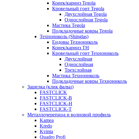
Конек/карниз Tegola
Кровельный гонт Tegola
Двухслойная Tegola
Однослойная Tegola
Мастика Tegola
Подкладочные ковры Tegola
Технониколь (Shinglas)
Ендовы Технониколь
Конек/карниз ТН
Кровельный гонт Технониколь
Двухслойная
Однослойная
Трехслойная
Мастика Технониколь
Подкладочные ковры Технониколь
Защелка (клик фальц)
FASTCLICK
FASTCLICK-B
FASTCLICK-H
FASTCLICK-T
Металлочерепица и волновой профиль
Kamea
Kredo
Kvinta
Quadro Profi