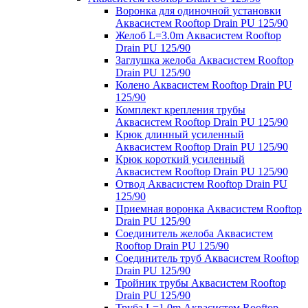
Воронка для одиночной установки
Аквасистем Rooftop Drain PU 125/90
Желоб L=3.0m Аквасистем Rooftop
Drain PU 125/90
Заглушка желоба Аквасистем Rooftop
Drain PU 125/90
Колено Аквасистем Rooftop Drain PU
125/90
Комплект крепления трубы
Аквасистем Rooftop Drain PU 125/90
Крюк длинный усиленный
Аквасистем Rooftop Drain PU 125/90
Крюк короткий усиленный
Аквасистем Rooftop Drain PU 125/90
Отвод Аквасистем Rooftop Drain PU
125/90
Приемная воронка Аквасистем Rooftop
Drain PU 125/90
Соединитель желоба Аквасистем
Rooftop Drain PU 125/90
Соединитель труб Аквасистем Rooftop
Drain PU 125/90
Тройник трубы Аквасистем Rooftop
Drain PU 125/90
Труба L=1.0m Аквасистем Rooftop