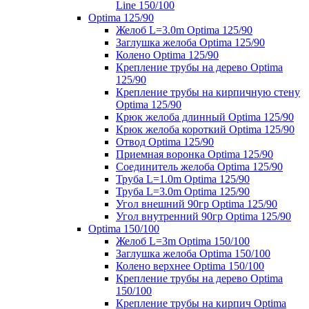
Line 150/100
Optima 125/90
Желоб L=3.0m Optima 125/90
Заглушка желоба Optima 125/90
Колено Optima 125/90
Крепление трубы на дерево Optima
125/90
Крепление трубы на кирпичную стену
Optima 125/90
Крюк желоба длинный Optima 125/90
Крюк желоба короткий Optima 125/90
Отвод Optima 125/90
Приемная воронка Optima 125/90
Соединитель желоба Optima 125/90
Труба L=1.0m Optima 125/90
Труба L=3.0m Optima 125/90
Угол внешний 90гр Optima 125/90
Угол внутренний 90гр Optima 125/90
Optima 150/100
Желоб L=3m Optima 150/100
Заглушка желоба Optima 150/100
Колено верхнее Optima 150/100
Крепление трубы на дерево Optima
150/100
Крепление трубы на кирпич Optima