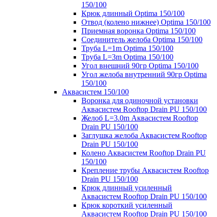
150/100
Крюк длинный Optima 150/100
Отвод (колено нижнее) Optima 150/100
Приемная воронка Optima 150/100
Соединитель желоба Optima 150/100
Труба L=1m Optima 150/100
Труба L=3m Optima 150/100
Угол внешний 90гр Optima 150/100
Угол желоба внутренний 90гр Optima
150/100
Аквасистем 150/100
Воронка для одиночной установки
Аквасистем Rooftop Drain PU 150/100
Желоб L=3.0m Аквасистем Rooftop
Drain PU 150/100
Заглушка желоба Аквасистем Rooftop
Drain PU 150/100
Колено Аквасистем Rooftop Drain PU
150/100
Крепление трубы Аквасистем Rooftop
Drain PU 150/100
Крюк длинный усиленный
Аквасистем Rooftop Drain PU 150/100
Крюк короткий усиленный
Аквасистем Rooftop Drain PU 150/100