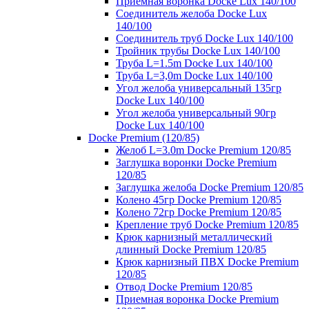
Приемная воронка Docke Lux 140/100
Соединитель желоба Docke Lux
140/100
Соединитель труб Docke Lux 140/100
Тройник трубы Docke Lux 140/100
Труба L=1.5m Docke Lux 140/100
Труба L=3,0m Docke Lux 140/100
Угол желоба универсальный 135гр
Docke Lux 140/100
Угол желоба универсальный 90гр
Docke Lux 140/100
Docke Premium (120/85)
Желоб L=3.0m Docke Premium 120/85
Заглушка воронки Docke Premium
120/85
Заглушка желоба Docke Premium 120/85
Колено 45гр Docke Premium 120/85
Колено 72гр Docke Premium 120/85
Крепление труб Docke Premium 120/85
Крюк карнизный металлический
длинный Docke Premium 120/85
Крюк карнизный ПВХ Docke Premium
120/85
Отвод Docke Premium 120/85
Приемная воронка Docke Premium