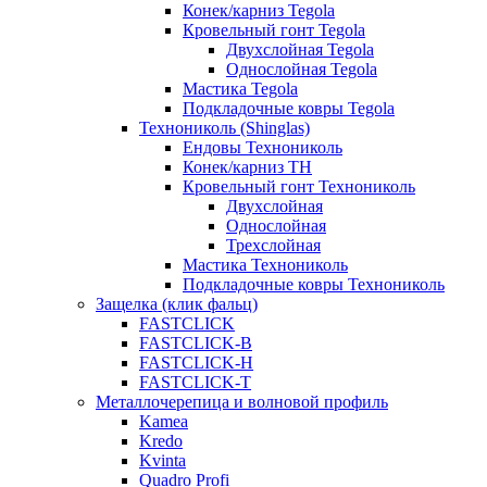
Конек/карниз Tegola
Кровельный гонт Tegola
Двухслойная Tegola
Однослойная Tegola
Мастика Tegola
Подкладочные ковры Tegola
Технониколь (Shinglas)
Ендовы Технониколь
Конек/карниз ТН
Кровельный гонт Технониколь
Двухслойная
Однослойная
Трехслойная
Мастика Технониколь
Подкладочные ковры Технониколь
Защелка (клик фальц)
FASTCLICK
FASTCLICK-B
FASTCLICK-H
FASTCLICK-T
Металлочерепица и волновой профиль
Kamea
Kredo
Kvinta
Quadro Profi