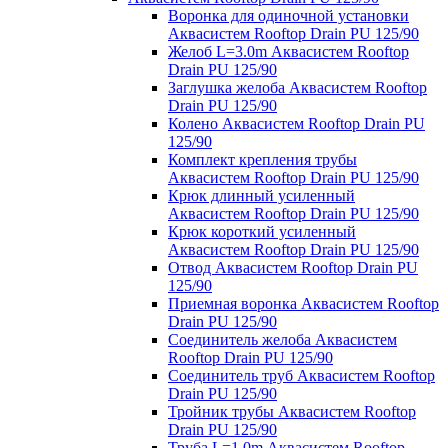
Воронка для одиночной установки
Аквасистем Rooftop Drain PU 125/90
Желоб L=3.0m Аквасистем Rooftop
Drain PU 125/90
Заглушка желоба Аквасистем Rooftop
Drain PU 125/90
Колено Аквасистем Rooftop Drain PU
125/90
Комплект крепления трубы
Аквасистем Rooftop Drain PU 125/90
Крюк длинный усиленный
Аквасистем Rooftop Drain PU 125/90
Крюк короткий усиленный
Аквасистем Rooftop Drain PU 125/90
Отвод Аквасистем Rooftop Drain PU
125/90
Приемная воронка Аквасистем Rooftop
Drain PU 125/90
Соединитель желоба Аквасистем
Rooftop Drain PU 125/90
Соединитель труб Аквасистем Rooftop
Drain PU 125/90
Тройник трубы Аквасистем Rooftop
Drain PU 125/90
Труба L=1.0m Аквасистем Rooftop