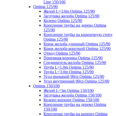
Line 150/100
Optima 125/90
Желоб L=3.0m Optima 125/90
Заглушка желоба Optima 125/90
Колено Optima 125/90
Крепление трубы на дерево Optima
125/90
Крепление трубы на кирпичную стену
Optima 125/90
Крюк желоба длинный Optima 125/90
Крюк желоба короткий Optima 125/90
Отвод Optima 125/90
Приемная воронка Optima 125/90
Соединитель желоба Optima 125/90
Труба L=1.0m Optima 125/90
Труба L=3.0m Optima 125/90
Угол внешний 90гр Optima 125/90
Угол внутренний 90гр Optima 125/90
Optima 150/100
Желоб L=3m Optima 150/100
Заглушка желоба Optima 150/100
Колено верхнее Optima 150/100
Крепление трубы на дерево Optima
150/100
Крепление трубы на кирпич Optima