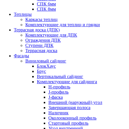
СПК 6мм
СПК 8мм
Теплицы
Каркасы теплиц
Комплектующие для теплиц и грядки
Террасная доска (ДПК)
Комплектующие для ДПК
Ограждения ДПК
Ступени ДПК
Террасная доска
Фасады
Виниловый сайдинг
БлокХаус
Брус
Вертикальный сайдинг
Комплектующие для сайдинга
H-профиль
J-профиль
J-фаска
Внешний (наружный) угол
Завершающая полоса
Наличник
Околооконный профиль
Стартовый профиль
Угол внутренний