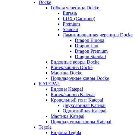
Docke
Гибкая черепица Docke
Eurasia
LUX (Саппоро)
Premium
Standart
Ламинированная черепица Docke
Dragon Europa
Dragon Lux
Dragon Premium
Dragon Standart
Ендовные ковры Docke
Конек/карниз Docke
Мастика Docke
Подкладочные ковры Docke
KATEPAL
Ендовы Katepal
Конек/карниз Katepal
Кровельный гонт Katepal
Двухслойная Katepal
Однослойная Katepal
Мастика Katepal
Подкладочные ковры Katepal
Tegola
Ендовы Tegola