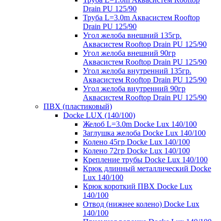
Drain PU 125/90
Труба L=3.0m Аквасистем Rooftop
Drain PU 125/90
Угол желоба внешний 135гр.
Аквасистем Rooftop Drain PU 125/90
Угол желоба внешний 90гр
Аквасистем Rooftop Drain PU 125/90
Угол желоба внутренний 135гр.
Аквасистем Rooftop Drain PU 125/90
Угол желоба внутренний 90гр
Аквасистем Rooftop Drain PU 125/90
ПВХ (пластиковый)
Docke LUX (140/100)
Желоб L=3.0m Docke Lux 140/100
Заглушка желоба Docke Lux 140/100
Колено 45гр Docke Lux 140/100
Колено 72гр Docke Lux 140/100
Крепление трубы Docke Lux 140/100
Крюк длинный металлический Docke
Lux 140/100
Крюк короткий ПВХ Docke Lux
140/100
Отвод (нижнее колено) Docke Lux
140/100