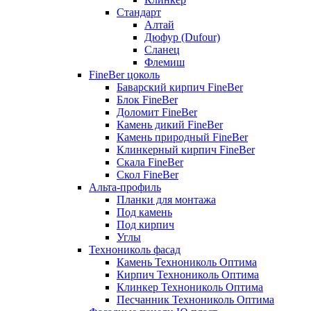
Стандарт
Алтай
Дюфур (Dufour)
Сланец
Флемиш
FineBer цоколь
Баварский кирпич FineBer
Блок FineBer
Доломит FineBer
Камень дикий FineBer
Камень природный FineBer
Клинкерный кирпич FineBer
Скала FineBer
Скол FineBer
Альта-профиль
Планки для монтажа
Под камень
Под кирпич
Углы
Технониколь фасад
Камень Технониколь Оптима
Кирпич Технониколь Оптима
Клинкер Технониколь Оптима
Песчанник Технониколь Оптима