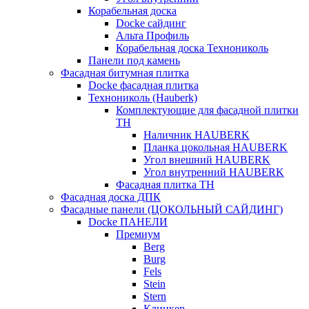
Корабельная доска
Docke сайдинг
Альта Профиль
Корабельная доска Технониколь
Панели под камень
Фасадная битумная плитка
Docke фасадная плитка
Технониколь (Hauberk)
Комплектующие для фасадной плитки
ТН
Наличник HAUBERK
Планка цокольная HAUBERK
Угол внешний HAUBERK
Угол внутренний HAUBERK
Фасадная плитка ТН
Фасадная доска ДПК
Фасадные панели (ЦОКОЛЬНЫЙ САЙДИНГ)
Docke ПАНЕЛИ
Премиум
Berg
Burg
Fels
Stein
Stern
Клинкер