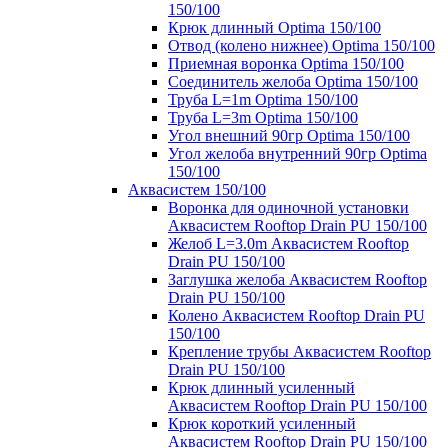
150/100
Крюк длинный Optima 150/100
Отвод (колено нижнее) Optima 150/100
Приемная воронка Optima 150/100
Соединитель желоба Optima 150/100
Труба L=1m Optima 150/100
Труба L=3m Optima 150/100
Угол внешний 90гр Optima 150/100
Угол желоба внутренний 90гр Optima
150/100
Аквасистем 150/100
Воронка для одиночной установки
Аквасистем Rooftop Drain PU 150/100
Желоб L=3.0m Аквасистем Rooftop
Drain PU 150/100
Заглушка желоба Аквасистем Rooftop
Drain PU 150/100
Колено Аквасистем Rooftop Drain PU
150/100
Крепление трубы Аквасистем Rooftop
Drain PU 150/100
Крюк длинный усиленный
Аквасистем Rooftop Drain PU 150/100
Крюк короткий усиленный
Аквасистем Rooftop Drain PU 150/100