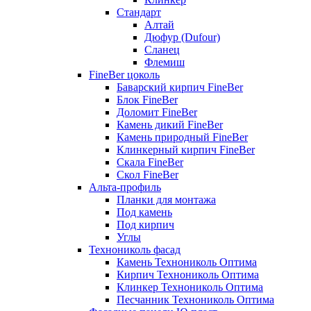
Стандарт
Алтай
Дюфур (Dufour)
Сланец
Флемиш
FineBer цоколь
Баварский кирпич FineBer
Блок FineBer
Доломит FineBer
Камень дикий FineBer
Камень природный FineBer
Клинкерный кирпич FineBer
Скала FineBer
Скол FineBer
Альта-профиль
Планки для монтажа
Под камень
Под кирпич
Углы
Технониколь фасад
Камень Технониколь Оптима
Кирпич Технониколь Оптима
Клинкер Технониколь Оптима
Песчанник Технониколь Оптима