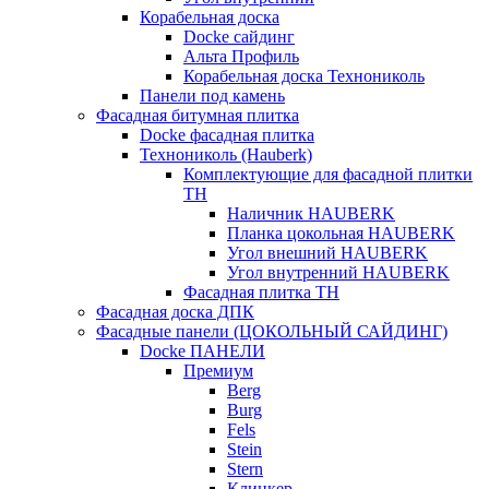
Корабельная доска
Docke сайдинг
Альта Профиль
Корабельная доска Технониколь
Панели под камень
Фасадная битумная плитка
Docke фасадная плитка
Технониколь (Hauberk)
Комплектующие для фасадной плитки
ТН
Наличник HAUBERK
Планка цокольная HAUBERK
Угол внешний HAUBERK
Угол внутренний HAUBERK
Фасадная плитка ТН
Фасадная доска ДПК
Фасадные панели (ЦОКОЛЬНЫЙ САЙДИНГ)
Docke ПАНЕЛИ
Премиум
Berg
Burg
Fels
Stein
Stern
Клинкер