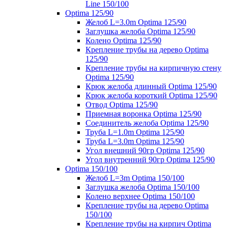
Line 150/100
Optima 125/90
Желоб L=3.0m Optima 125/90
Заглушка желоба Optima 125/90
Колено Optima 125/90
Крепление трубы на дерево Optima
125/90
Крепление трубы на кирпичную стену
Optima 125/90
Крюк желоба длинный Optima 125/90
Крюк желоба короткий Optima 125/90
Отвод Optima 125/90
Приемная воронка Optima 125/90
Соединитель желоба Optima 125/90
Труба L=1.0m Optima 125/90
Труба L=3.0m Optima 125/90
Угол внешний 90гр Optima 125/90
Угол внутренний 90гр Optima 125/90
Optima 150/100
Желоб L=3m Optima 150/100
Заглушка желоба Optima 150/100
Колено верхнее Optima 150/100
Крепление трубы на дерево Optima
150/100
Крепление трубы на кирпич Optima