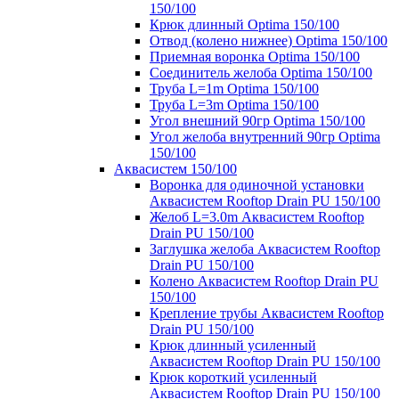
150/100
Крюк длинный Optima 150/100
Отвод (колено нижнее) Optima 150/100
Приемная воронка Optima 150/100
Соединитель желоба Optima 150/100
Труба L=1m Optima 150/100
Труба L=3m Optima 150/100
Угол внешний 90гр Optima 150/100
Угол желоба внутренний 90гр Optima
150/100
Аквасистем 150/100
Воронка для одиночной установки
Аквасистем Rooftop Drain PU 150/100
Желоб L=3.0m Аквасистем Rooftop
Drain PU 150/100
Заглушка желоба Аквасистем Rooftop
Drain PU 150/100
Колено Аквасистем Rooftop Drain PU
150/100
Крепление трубы Аквасистем Rooftop
Drain PU 150/100
Крюк длинный усиленный
Аквасистем Rooftop Drain PU 150/100
Крюк короткий усиленный
Аквасистем Rooftop Drain PU 150/100