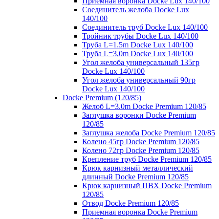
Приемная воронка Docke Lux 140/100
Соединитель желоба Docke Lux
140/100
Соединитель труб Docke Lux 140/100
Тройник трубы Docke Lux 140/100
Труба L=1.5m Docke Lux 140/100
Труба L=3,0m Docke Lux 140/100
Угол желоба универсальный 135гр
Docke Lux 140/100
Угол желоба универсальный 90гр
Docke Lux 140/100
Docke Premium (120/85)
Желоб L=3.0m Docke Premium 120/85
Заглушка воронки Docke Premium
120/85
Заглушка желоба Docke Premium 120/85
Колено 45гр Docke Premium 120/85
Колено 72гр Docke Premium 120/85
Крепление труб Docke Premium 120/85
Крюк карнизный металлический
длинный Docke Premium 120/85
Крюк карнизный ПВХ Docke Premium
120/85
Отвод Docke Premium 120/85
Приемная воронка Docke Premium