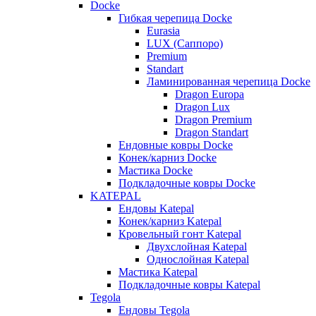
Docke
Гибкая черепица Docke
Eurasia
LUX (Саппоро)
Premium
Standart
Ламинированная черепица Docke
Dragon Europa
Dragon Lux
Dragon Premium
Dragon Standart
Ендовные ковры Docke
Конек/карниз Docke
Мастика Docke
Подкладочные ковры Docke
KATEPAL
Ендовы Katepal
Конек/карниз Katepal
Кровельный гонт Katepal
Двухслойная Katepal
Однослойная Katepal
Мастика Katepal
Подкладочные ковры Katepal
Tegola
Ендовы Tegola