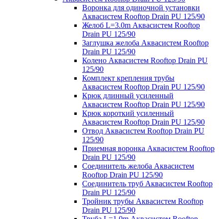
Воронка для одиночной установки
Аквасистем Rooftop Drain PU 125/90
Желоб L=3.0m Аквасистем Rooftop
Drain PU 125/90
Заглушка желоба Аквасистем Rooftop
Drain PU 125/90
Колено Аквасистем Rooftop Drain PU
125/90
Комплект крепления трубы
Аквасистем Rooftop Drain PU 125/90
Крюк длинный усиленный
Аквасистем Rooftop Drain PU 125/90
Крюк короткий усиленный
Аквасистем Rooftop Drain PU 125/90
Отвод Аквасистем Rooftop Drain PU
125/90
Приемная воронка Аквасистем Rooftop
Drain PU 125/90
Соединитель желоба Аквасистем
Rooftop Drain PU 125/90
Соединитель труб Аквасистем Rooftop
Drain PU 125/90
Тройник трубы Аквасистем Rooftop
Drain PU 125/90
Труба L=1.0m Аквасистем Rooftop