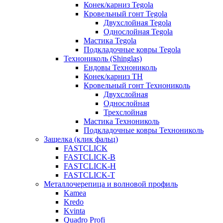
Конек/карниз Tegola
Кровельный гонт Tegola
Двухслойная Tegola
Однослойная Tegola
Мастика Tegola
Подкладочные ковры Tegola
Технониколь (Shinglas)
Ендовы Технониколь
Конек/карниз ТН
Кровельный гонт Технониколь
Двухслойная
Однослойная
Трехслойная
Мастика Технониколь
Подкладочные ковры Технониколь
Защелка (клик фальц)
FASTCLICK
FASTCLICK-B
FASTCLICK-H
FASTCLICK-T
Металлочерепица и волновой профиль
Kamea
Kredo
Kvinta
Quadro Profi