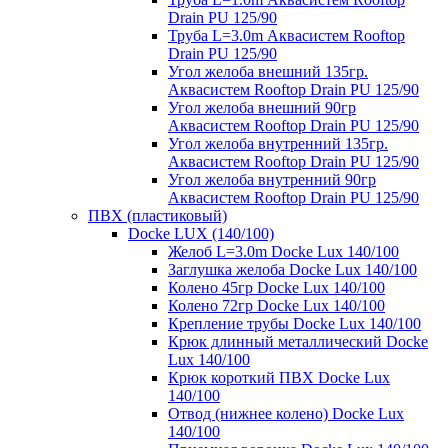
Drain PU 125/90
Труба L=3.0m Аквасистем Rooftop
Drain PU 125/90
Угол желоба внешний 135гр.
Аквасистем Rooftop Drain PU 125/90
Угол желоба внешний 90гр
Аквасистем Rooftop Drain PU 125/90
Угол желоба внутренний 135гр.
Аквасистем Rooftop Drain PU 125/90
Угол желоба внутренний 90гр
Аквасистем Rooftop Drain PU 125/90
ПВХ (пластиковый)
Docke LUX (140/100)
Желоб L=3.0m Docke Lux 140/100
Заглушка желоба Docke Lux 140/100
Колено 45гр Docke Lux 140/100
Колено 72гр Docke Lux 140/100
Крепление трубы Docke Lux 140/100
Крюк длинный металлический Docke
Lux 140/100
Крюк короткий ПВХ Docke Lux
140/100
Отвод (нижнее колено) Docke Lux
140/100