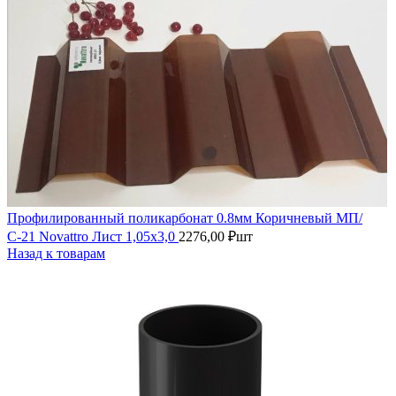
Профилированный поликарбонат 0.8мм Коричневый МП/
С-21 Novattro Лист 1,05х3,0
2276,00
₽
шт
Назад к товарам