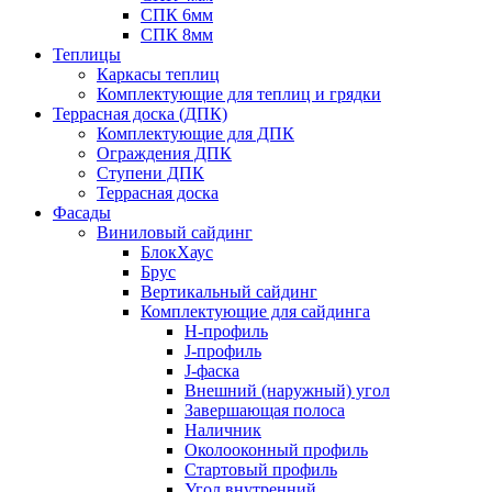
СПК 6мм
СПК 8мм
Теплицы
Каркасы теплиц
Комплектующие для теплиц и грядки
Террасная доска (ДПК)
Комплектующие для ДПК
Ограждения ДПК
Ступени ДПК
Террасная доска
Фасады
Виниловый сайдинг
БлокХаус
Брус
Вертикальный сайдинг
Комплектующие для сайдинга
H-профиль
J-профиль
J-фаска
Внешний (наружный) угол
Завершающая полоса
Наличник
Околооконный профиль
Стартовый профиль
Угол внутренний