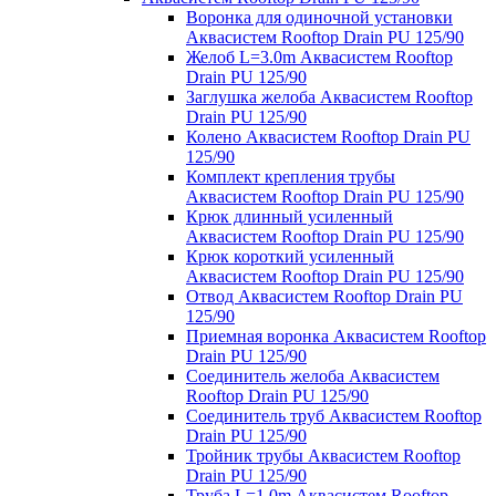
Воронка для одиночной установки
Аквасистем Rooftop Drain PU 125/90
Желоб L=3.0m Аквасистем Rooftop
Drain PU 125/90
Заглушка желоба Аквасистем Rooftop
Drain PU 125/90
Колено Аквасистем Rooftop Drain PU
125/90
Комплект крепления трубы
Аквасистем Rooftop Drain PU 125/90
Крюк длинный усиленный
Аквасистем Rooftop Drain PU 125/90
Крюк короткий усиленный
Аквасистем Rooftop Drain PU 125/90
Отвод Аквасистем Rooftop Drain PU
125/90
Приемная воронка Аквасистем Rooftop
Drain PU 125/90
Соединитель желоба Аквасистем
Rooftop Drain PU 125/90
Соединитель труб Аквасистем Rooftop
Drain PU 125/90
Тройник трубы Аквасистем Rooftop
Drain PU 125/90
Труба L=1.0m Аквасистем Rooftop