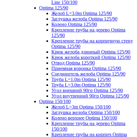
Line 150/100
Optima 125/90
Желоб L=3.0m Optima 125/90
Заглушка желоба Optima 125/90
Колено Optima 125/90
Крепление трубы на дерево Optima
125/90
Крепление трубы на кирпичную стену
Optima 125/90
Крюк желоба длинный Optima 125/90
Крюк желоба короткий Optima 125/90
Отвод Optima 125/90
Приемная воронка Optima 125/90
Соединитель желоба Optima 125/90
Труба L=1.0m Optima 125/90
Труба L=3.0m Optima 125/90
Угол внешний 90гр Optima 125/90
Угол внутренний 90гр Optima 125/90
Optima 150/100
Желоб L=3m Optima 150/100
Заглушка желоба Optima 150/100
Колено верхнее Optima 150/100
Крепление трубы на дерево Optima
150/100
Крепление трубы на кирпич Optima