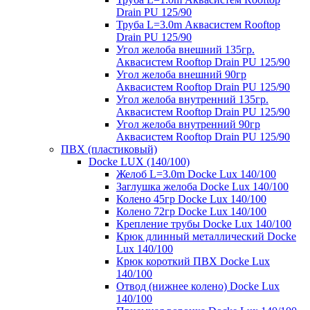
Drain PU 125/90
Труба L=3.0m Аквасистем Rooftop
Drain PU 125/90
Угол желоба внешний 135гр.
Аквасистем Rooftop Drain PU 125/90
Угол желоба внешний 90гр
Аквасистем Rooftop Drain PU 125/90
Угол желоба внутренний 135гр.
Аквасистем Rooftop Drain PU 125/90
Угол желоба внутренний 90гр
Аквасистем Rooftop Drain PU 125/90
ПВХ (пластиковый)
Docke LUX (140/100)
Желоб L=3.0m Docke Lux 140/100
Заглушка желоба Docke Lux 140/100
Колено 45гр Docke Lux 140/100
Колено 72гр Docke Lux 140/100
Крепление трубы Docke Lux 140/100
Крюк длинный металлический Docke
Lux 140/100
Крюк короткий ПВХ Docke Lux
140/100
Отвод (нижнее колено) Docke Lux
140/100