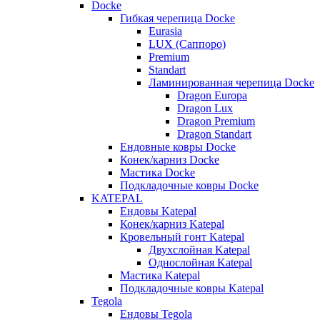
Docke
Гибкая черепица Docke
Eurasia
LUX (Саппоро)
Premium
Standart
Ламинированная черепица Docke
Dragon Europa
Dragon Lux
Dragon Premium
Dragon Standart
Ендовные ковры Docke
Конек/карниз Docke
Мастика Docke
Подкладочные ковры Docke
KATEPAL
Ендовы Katepal
Конек/карниз Katepal
Кровельный гонт Katepal
Двухслойная Katepal
Однослойная Katepal
Мастика Katepal
Подкладочные ковры Katepal
Tegola
Ендовы Tegola