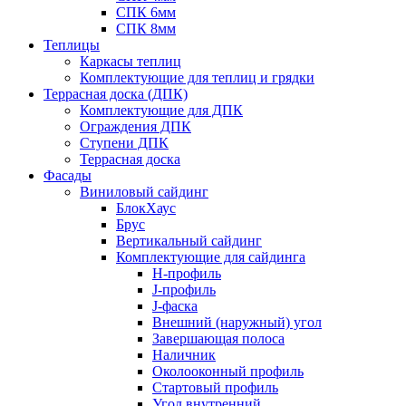
СПК 6мм
СПК 8мм
Теплицы
Каркасы теплиц
Комплектующие для теплиц и грядки
Террасная доска (ДПК)
Комплектующие для ДПК
Ограждения ДПК
Ступени ДПК
Террасная доска
Фасады
Виниловый сайдинг
БлокХаус
Брус
Вертикальный сайдинг
Комплектующие для сайдинга
H-профиль
J-профиль
J-фаска
Внешний (наружный) угол
Завершающая полоса
Наличник
Околооконный профиль
Стартовый профиль
Угол внутренний