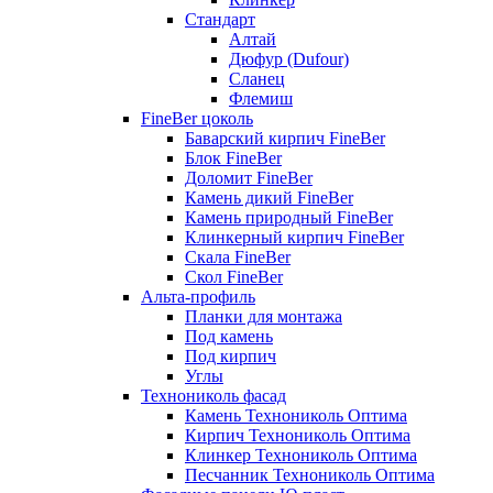
Стандарт
Алтай
Дюфур (Dufour)
Сланец
Флемиш
FineBer цоколь
Баварский кирпич FineBer
Блок FineBer
Доломит FineBer
Камень дикий FineBer
Камень природный FineBer
Клинкерный кирпич FineBer
Скала FineBer
Скол FineBer
Альта-профиль
Планки для монтажа
Под камень
Под кирпич
Углы
Технониколь фасад
Камень Технониколь Оптима
Кирпич Технониколь Оптима
Клинкер Технониколь Оптима
Песчанник Технониколь Оптима