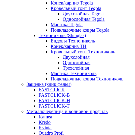
Конек/карниз Tegola
Кровельный гонт Tegola
Двухслойная Tegola
Однослойная Tegola
Мастика Tegola
Подкладочные ковры Tegola
Технониколь (Shinglas)
Ендовы Технониколь
Конек/карниз ТН
Кровельный гонт Технониколь
Двухслойная
Однослойная
Трехслойная
Мастика Технониколь
Подкладочные ковры Технониколь
Защелка (клик фальц)
FASTCLICK
FASTCLICK-B
FASTCLICK-H
FASTCLICK-T
Металлочерепица и волновой профиль
Kamea
Kredo
Kvinta
Quadro Profi