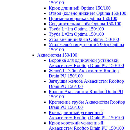
150/100
Крюк длинный Optima 150/100
Отвод (колено нижнее) Optima 150/100
Приемная воронка Optima 150/100
Соединитель желоба Optima 150/100
Труба L=1m Optima 150/100
Труба L=3m Optima 150/100
Угол внешний 90гр Optima 150/100
Угол желоба внутренний 90гр Optima
150/100
Аквасистем 150/100
Воронка для одиночной установки
Аквасистем Rooftop Drain PU 150/100
Желоб L=3.0m Аквасистем Rooftop
Drain PU 150/100
Заглушка желоба Аквасистем Rooftop
Drain PU 150/100
Колено Аквасистем Rooftop Drain PU
150/100
Крепление трубы Аквасистем Rooftop
Drain PU 150/100
Крюк длинный усиленный
Аквасистем Rooftop Drain PU 150/100
Крюк короткий усиленный
Аквасистем Rooftop Drain PU 150/100