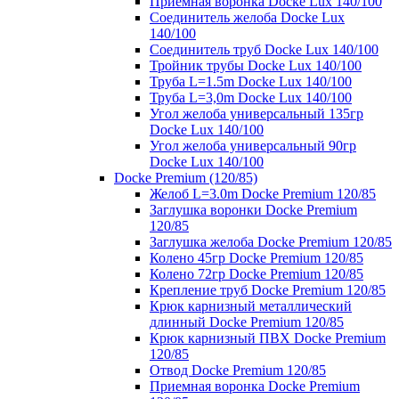
Приемная воронка Docke Lux 140/100
Соединитель желоба Docke Lux
140/100
Соединитель труб Docke Lux 140/100
Тройник трубы Docke Lux 140/100
Труба L=1.5m Docke Lux 140/100
Труба L=3,0m Docke Lux 140/100
Угол желоба универсальный 135гр
Docke Lux 140/100
Угол желоба универсальный 90гр
Docke Lux 140/100
Docke Premium (120/85)
Желоб L=3.0m Docke Premium 120/85
Заглушка воронки Docke Premium
120/85
Заглушка желоба Docke Premium 120/85
Колено 45гр Docke Premium 120/85
Колено 72гр Docke Premium 120/85
Крепление труб Docke Premium 120/85
Крюк карнизный металлический
длинный Docke Premium 120/85
Крюк карнизный ПВХ Docke Premium
120/85
Отвод Docke Premium 120/85
Приемная воронка Docke Premium