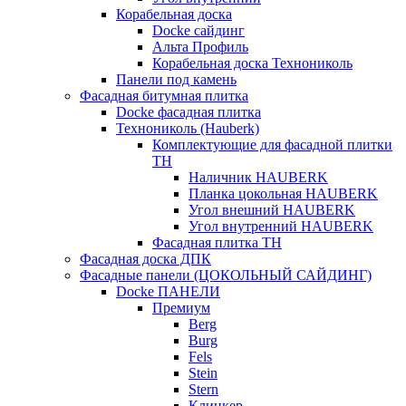
Корабельная доска
Docke сайдинг
Альта Профиль
Корабельная доска Технониколь
Панели под камень
Фасадная битумная плитка
Docke фасадная плитка
Технониколь (Hauberk)
Комплектующие для фасадной плитки
ТН
Наличник HAUBERK
Планка цокольная HAUBERK
Угол внешний HAUBERK
Угол внутренний HAUBERK
Фасадная плитка ТН
Фасадная доска ДПК
Фасадные панели (ЦОКОЛЬНЫЙ САЙДИНГ)
Docke ПАНЕЛИ
Премиум
Berg
Burg
Fels
Stein
Stern
Клинкер