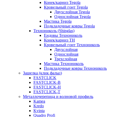
Конек/карниз Tegola
Кровельный гонт Tegola
Двухслойная Tegola
Однослойная Tegola
Мастика Tegola
Подкладочные ковры Tegola
Технониколь (Shinglas)
Ендовы Технониколь
Конек/карниз ТН
Кровельный гонт Технониколь
Двухслойная
Однослойная
Трехслойная
Мастика Технониколь
Подкладочные ковры Технониколь
Защелка (клик фальц)
FASTCLICK
FASTCLICK-B
FASTCLICK-H
FASTCLICK-T
Металлочерепица и волновой профиль
Kamea
Kredo
Kvinta
Quadro Profi