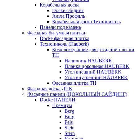
Корабельная доска
Docke сайдинг
Альта Профиль
Корабельная доска Технониколь
Панели под камень
Фасадная битумная плитка
Docke фасадная плитка
Технониколь (Hauberk)
Комплектующие для фасадной плитки
ТН
Наличник HAUBERK
Планка цокольная HAUBERK
Угол внешний HAUBERK
Угол внутренний HAUBERK
Фасадная плитка ТН
Фасадная доска ДПК
Фасадные панели (ЦОКОЛЬНЫЙ САЙДИНГ)
Docke ПАНЕЛИ
Премиум
Berg
Burg
Fels
Stein
Stern
Клинкер