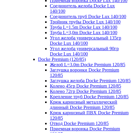
Приемная воронка Docke Lux 140/100
Соединитель желоба Docke Lux
140/100
Соединитель труб Docke Lux 140/100
Тройник трубы Docke Lux 140/100
Труба L=1.5m Docke Lux 140/100
Труба L=3,0m Docke Lux 140/100
Угол желоба универсальный 135гр
Docke Lux 140/100
Угол желоба универсальный 90гр
Docke Lux 140/100
Docke Premium (120/85)
Желоб L=3.0m Docke Premium 120/85
Заглушка воронки Docke Premium
120/85
Заглушка желоба Docke Premium 120/85
Колено 45гр Docke Premium 120/85
Колено 72гр Docke Premium 120/85
Крепление труб Docke Premium 120/85
Крюк карнизный металлический
длинный Docke Premium 120/85
Крюк карнизный ПВХ Docke Premium
120/85
Отвод Docke Premium 120/85
Приемная воронка Docke Premium