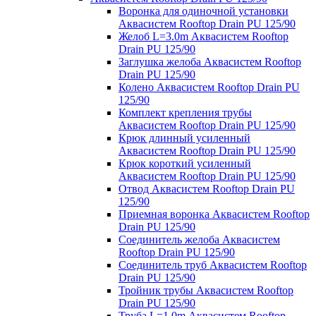
Воронка для одиночной установки
Аквасистем Rooftop Drain PU 125/90
Желоб L=3.0m Аквасистем Rooftop
Drain PU 125/90
Заглушка желоба Аквасистем Rooftop
Drain PU 125/90
Колено Аквасистем Rooftop Drain PU
125/90
Комплект крепления трубы
Аквасистем Rooftop Drain PU 125/90
Крюк длинный усиленный
Аквасистем Rooftop Drain PU 125/90
Крюк короткий усиленный
Аквасистем Rooftop Drain PU 125/90
Отвод Аквасистем Rooftop Drain PU
125/90
Приемная воронка Аквасистем Rooftop
Drain PU 125/90
Соединитель желоба Аквасистем
Rooftop Drain PU 125/90
Соединитель труб Аквасистем Rooftop
Drain PU 125/90
Тройник трубы Аквасистем Rooftop
Drain PU 125/90
Труба L=1.0m Аквасистем Rooftop