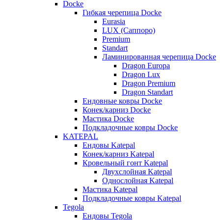
Docke
Гибкая черепица Docke
Eurasia
LUX (Саппоро)
Premium
Standart
Ламинированная черепица Docke
Dragon Europa
Dragon Lux
Dragon Premium
Dragon Standart
Ендовные ковры Docke
Конек/карниз Docke
Мастика Docke
Подкладочные ковры Docke
KATEPAL
Ендовы Katepal
Конек/карниз Katepal
Кровельный гонт Katepal
Двухслойная Katepal
Однослойная Katepal
Мастика Katepal
Подкладочные ковры Katepal
Tegola
Ендовы Tegola