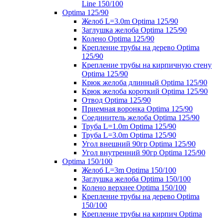
Line 150/100
Optima 125/90
Желоб L=3.0m Optima 125/90
Заглушка желоба Optima 125/90
Колено Optima 125/90
Крепление трубы на дерево Optima
125/90
Крепление трубы на кирпичную стену
Optima 125/90
Крюк желоба длинный Optima 125/90
Крюк желоба короткий Optima 125/90
Отвод Optima 125/90
Приемная воронка Optima 125/90
Соединитель желоба Optima 125/90
Труба L=1.0m Optima 125/90
Труба L=3.0m Optima 125/90
Угол внешний 90гр Optima 125/90
Угол внутренний 90гр Optima 125/90
Optima 150/100
Желоб L=3m Optima 150/100
Заглушка желоба Optima 150/100
Колено верхнее Optima 150/100
Крепление трубы на дерево Optima
150/100
Крепление трубы на кирпич Optima