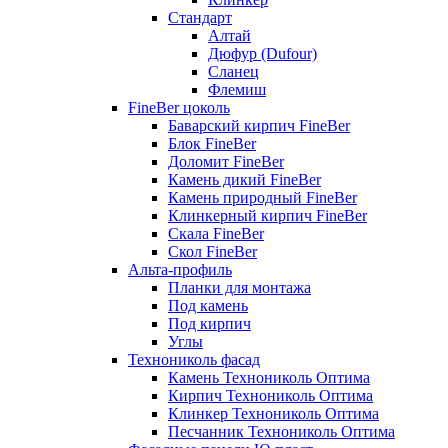
Стандарт
Алтай
Дюфур (Dufour)
Сланец
Флемиш
FineBer цоколь
Баварский кирпич FineBer
Блок FineBer
Доломит FineBer
Камень дикий FineBer
Камень природный FineBer
Клинкерный кирпич FineBer
Скала FineBer
Скол FineBer
Альта-профиль
Планки для монтажа
Под камень
Под кирпич
Углы
Технониколь фасад
Камень Технониколь Оптима
Кирпич Технониколь Оптима
Клинкер Технониколь Оптима
Песчанник Технониколь Оптима