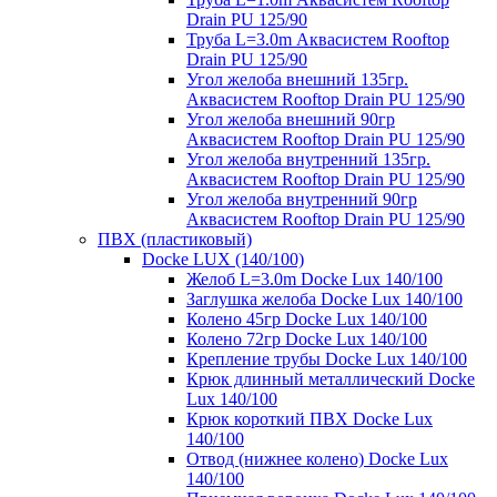
Drain PU 125/90
Труба L=3.0m Аквасистем Rooftop
Drain PU 125/90
Угол желоба внешний 135гр.
Аквасистем Rooftop Drain PU 125/90
Угол желоба внешний 90гр
Аквасистем Rooftop Drain PU 125/90
Угол желоба внутренний 135гр.
Аквасистем Rooftop Drain PU 125/90
Угол желоба внутренний 90гр
Аквасистем Rooftop Drain PU 125/90
ПВХ (пластиковый)
Docke LUX (140/100)
Желоб L=3.0m Docke Lux 140/100
Заглушка желоба Docke Lux 140/100
Колено 45гр Docke Lux 140/100
Колено 72гр Docke Lux 140/100
Крепление трубы Docke Lux 140/100
Крюк длинный металлический Docke
Lux 140/100
Крюк короткий ПВХ Docke Lux
140/100
Отвод (нижнее колено) Docke Lux
140/100