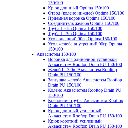
150/100
Крюк длинный Optima 150/100
Отвод (колено нижнее) Optima 150/100
Приемная воронка Optima 150/100
Соединитель желоба Optima 150/100
Труба L=1m Optima 150/100
Труба L=3m Optima 150/100
Угол внешний 90гр Optima 150/100
Угол желоба внутренний 90гр Optima
150/100
Аквасистем 150/100
Воронка для одиночной установки
Аквасистем Rooftop Drain PU 150/100
Желоб L=3.0m Аквасистем Rooftop
Drain PU 150/100
Заглушка желоба Аквасистем Rooftop
Drain PU 150/100
Колено Аквасистем Rooftop Drain PU
150/100
Крепление трубы Аквасистем Rooftop
Drain PU 150/100
Крюк длинный усиленный
Аквасистем Rooftop Drain PU 150/100
Крюк короткий усиленный
Аквасистем Rooftop Drain PU 150/100