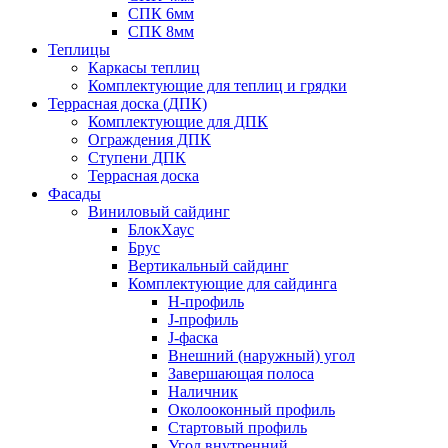
СПК 6мм
СПК 8мм
Теплицы
Каркасы теплиц
Комплектующие для теплиц и грядки
Террасная доска (ДПК)
Комплектующие для ДПК
Ограждения ДПК
Ступени ДПК
Террасная доска
Фасады
Виниловый сайдинг
БлокХаус
Брус
Вертикальный сайдинг
Комплектующие для сайдинга
H-профиль
J-профиль
J-фаска
Внешний (наружный) угол
Завершающая полоса
Наличник
Околооконный профиль
Стартовый профиль
Угол внутренний