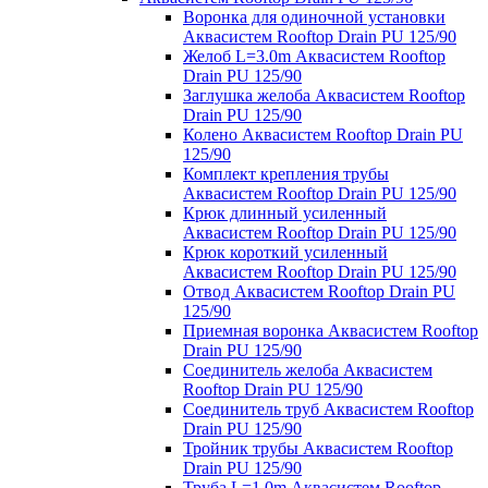
Воронка для одиночной установки
Аквасистем Rooftop Drain PU 125/90
Желоб L=3.0m Аквасистем Rooftop
Drain PU 125/90
Заглушка желоба Аквасистем Rooftop
Drain PU 125/90
Колено Аквасистем Rooftop Drain PU
125/90
Комплект крепления трубы
Аквасистем Rooftop Drain PU 125/90
Крюк длинный усиленный
Аквасистем Rooftop Drain PU 125/90
Крюк короткий усиленный
Аквасистем Rooftop Drain PU 125/90
Отвод Аквасистем Rooftop Drain PU
125/90
Приемная воронка Аквасистем Rooftop
Drain PU 125/90
Соединитель желоба Аквасистем
Rooftop Drain PU 125/90
Соединитель труб Аквасистем Rooftop
Drain PU 125/90
Тройник трубы Аквасистем Rooftop
Drain PU 125/90
Труба L=1.0m Аквасистем Rooftop