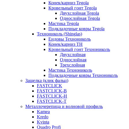
Конек/карниз Tegola
Кровельный гонт Tegola
Двухслойная Tegola
Однослойная Tegola
Мастика Tegola
Подкладочные ковры Tegola
Технониколь (Shinglas)
Ендовы Технониколь
Конек/карниз ТН
Кровельный гонт Технониколь
Двухслойная
Однослойная
Трехслойная
Мастика Технониколь
Подкладочные ковры Технониколь
Защелка (клик фальц)
FASTCLICK
FASTCLICK-B
FASTCLICK-H
FASTCLICK-T
Металлочерепица и волновой профиль
Kamea
Kredo
Kvinta
Quadro Profi