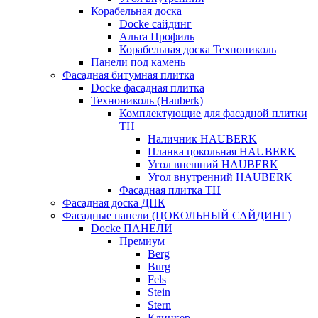
Корабельная доска
Docke сайдинг
Альта Профиль
Корабельная доска Технониколь
Панели под камень
Фасадная битумная плитка
Docke фасадная плитка
Технониколь (Hauberk)
Комплектующие для фасадной плитки
ТН
Наличник HAUBERK
Планка цокольная HAUBERK
Угол внешний HAUBERK
Угол внутренний HAUBERK
Фасадная плитка ТН
Фасадная доска ДПК
Фасадные панели (ЦОКОЛЬНЫЙ САЙДИНГ)
Docke ПАНЕЛИ
Премиум
Berg
Burg
Fels
Stein
Stern
Клинкер