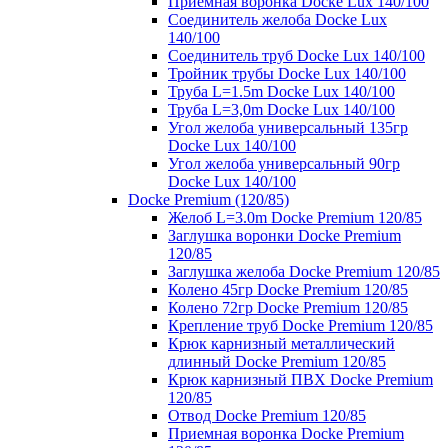
Приемная воронка Docke Lux 140/100
Соединитель желоба Docke Lux
140/100
Соединитель труб Docke Lux 140/100
Тройник трубы Docke Lux 140/100
Труба L=1.5m Docke Lux 140/100
Труба L=3,0m Docke Lux 140/100
Угол желоба универсальный 135гр
Docke Lux 140/100
Угол желоба универсальный 90гр
Docke Lux 140/100
Docke Premium (120/85)
Желоб L=3.0m Docke Premium 120/85
Заглушка воронки Docke Premium
120/85
Заглушка желоба Docke Premium 120/85
Колено 45гр Docke Premium 120/85
Колено 72гр Docke Premium 120/85
Крепление труб Docke Premium 120/85
Крюк карнизный металлический
длинный Docke Premium 120/85
Крюк карнизный ПВХ Docke Premium
120/85
Отвод Docke Premium 120/85
Приемная воронка Docke Premium