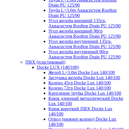
Drain PU 125/90
Труба L=3.0m Аквасистем Rooftop
Drain PU 125/90
Угол желоба внешний 135гр.
Аквасистем Rooftop Drain PU 125/90
Угол желоба внешний 90гр
Аквасистем Rooftop Drain PU 125/90
Угол желоба внутренний 135гр.
Аквасистем Rooftop Drain PU 125/90
Угол желоба внутренний 90гр
Аквасистем Rooftop Drain PU 125/90
ПВХ (пластиковый)
Docke LUX (140/100)
Желоб L=3.0m Docke Lux 140/100
Заглушка желоба Docke Lux 140/100
Колено 45гр Docke Lux 140/100
Колено 72гр Docke Lux 140/100
Крепление трубы Docke Lux 140/100
Крюк длинный металлический Docke
Lux 140/100
Крюк короткий ПВХ Docke Lux
140/100
Отвод (нижнее колено) Docke Lux
140/100