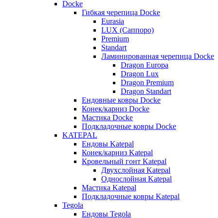
Docke
Гибкая черепица Docke
Eurasia
LUX (Саппоро)
Premium
Standart
Ламинированная черепица Docke
Dragon Europa
Dragon Lux
Dragon Premium
Dragon Standart
Ендовные ковры Docke
Конек/карниз Docke
Мастика Docke
Подкладочные ковры Docke
KATEPAL
Ендовы Katepal
Конек/карниз Katepal
Кровельный гонт Katepal
Двухслойная Katepal
Однослойная Katepal
Мастика Katepal
Подкладочные ковры Katepal
Tegola
Ендовы Tegola