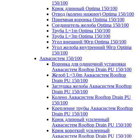
150/100
Крюк длинный Optima 150/100
Отвод (колено нижнее) Optima 150/100
Приемная воронка Optima 150/100
Соединитель желоба Optima 150/100
Труба L=1m Optima 150/100
Труба L=3m Optima 150/100
Угол внешний 90гр Optima 150/100
Угол желоба внутренний 90гр Optima
150/100
Аквасистем 150/100
Воронка для одиночной установки
Аквасистем Rooftop Drain PU 150/100
Желоб L=3.0m Аквасистем Rooftop
Drain PU 150/100
Заглушка желоба Аквасистем Rooftop
Drain PU 150/100
Колено Аквасистем Rooftop Drain PU
150/100
Крепление трубы Аквасистем Rooftop
Drain PU 150/100
Крюк длинный усиленный
Аквасистем Rooftop Drain PU 150/100
Крюк короткий усиленный
Аквасистем Rooftop Drain PU 150/100