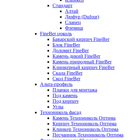
Стандарт
Алтай
Дюфур (Dufour)
Сланец
Флемиш
FineBer цоколь
Баварский кирпич FineBer
Блок FineBer
Доломит FineBer
Камень дикий FineBer
Камень природный FineBer
Клинкерный кирпич FineBer
Скала FineBer
Скол FineBer
Альта-профиль
Планки для монтажа
Под камень
Под кирпич
Углы
Технониколь фасад
Камень Технониколь Оптима
Кирпич Технониколь Оптима
Клинкер Технониколь Оптима
Песчанник Технониколь Оптима