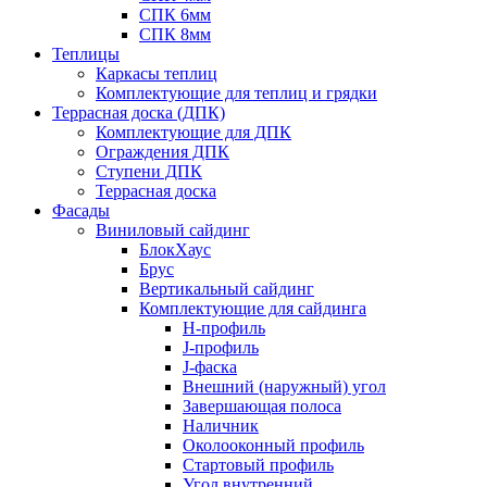
СПК 6мм
СПК 8мм
Теплицы
Каркасы теплиц
Комплектующие для теплиц и грядки
Террасная доска (ДПК)
Комплектующие для ДПК
Ограждения ДПК
Ступени ДПК
Террасная доска
Фасады
Виниловый сайдинг
БлокХаус
Брус
Вертикальный сайдинг
Комплектующие для сайдинга
H-профиль
J-профиль
J-фаска
Внешний (наружный) угол
Завершающая полоса
Наличник
Околооконный профиль
Стартовый профиль
Угол внутренний