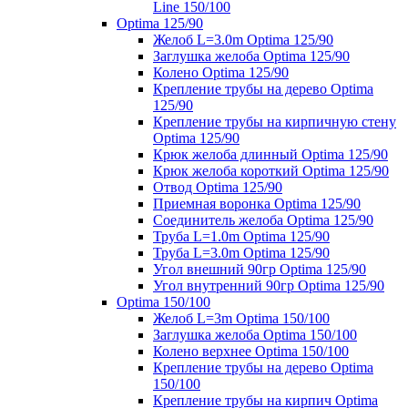
Line 150/100
Optima 125/90
Желоб L=3.0m Optima 125/90
Заглушка желоба Optima 125/90
Колено Optima 125/90
Крепление трубы на дерево Optima
125/90
Крепление трубы на кирпичную стену
Optima 125/90
Крюк желоба длинный Optima 125/90
Крюк желоба короткий Optima 125/90
Отвод Optima 125/90
Приемная воронка Optima 125/90
Соединитель желоба Optima 125/90
Труба L=1.0m Optima 125/90
Труба L=3.0m Optima 125/90
Угол внешний 90гр Optima 125/90
Угол внутренний 90гр Optima 125/90
Optima 150/100
Желоб L=3m Optima 150/100
Заглушка желоба Optima 150/100
Колено верхнее Optima 150/100
Крепление трубы на дерево Optima
150/100
Крепление трубы на кирпич Optima