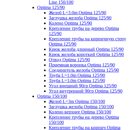
Line 150/100
Optima 125/90
Желоб L=3.0m Optima 125/90
Заглушка желоба Optima 125/90
Колено Optima 125/90
Крепление трубы на дерево Optima
125/90
Крепление трубы на кирпичную стену
Optima 125/90
Крюк желоба длинный Optima 125/90
Крюк желоба короткий Optima 125/90
Отвод Optima 125/90
Приемная воронка Optima 125/90
Соединитель желоба Optima 125/90
Труба L=1.0m Optima 125/90
Труба L=3.0m Optima 125/90
Угол внешний 90гр Optima 125/90
Угол внутренний 90гр Optima 125/90
Optima 150/100
Желоб L=3m Optima 150/100
Заглушка желоба Optima 150/100
Колено верхнее Optima 150/100
Крепление трубы на дерево Optima
150/100
Крепление трубы на кирпич Optima