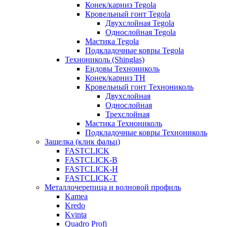
Конек/карниз Tegola
Кровельный гонт Tegola
Двухслойная Tegola
Однослойная Tegola
Мастика Tegola
Подкладочные ковры Tegola
Технониколь (Shinglas)
Ендовы Технониколь
Конек/карниз ТН
Кровельный гонт Технониколь
Двухслойная
Однослойная
Трехслойная
Мастика Технониколь
Подкладочные ковры Технониколь
Защелка (клик фальц)
FASTCLICK
FASTCLICK-B
FASTCLICK-H
FASTCLICK-T
Металлочерепица и волновой профиль
Kamea
Kredo
Kvinta
Quadro Profi