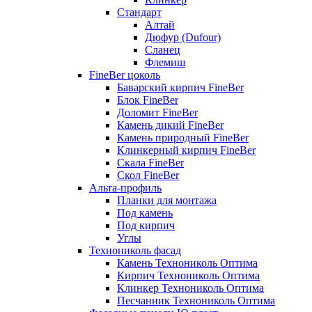
Стандарт
Алтай
Дюфур (Dufour)
Сланец
Флемиш
FineBer цоколь
Баварский кирпич FineBer
Блок FineBer
Доломит FineBer
Камень дикий FineBer
Камень природный FineBer
Клинкерный кирпич FineBer
Скала FineBer
Скол FineBer
Альта-профиль
Планки для монтажа
Под камень
Под кирпич
Углы
Технониколь фасад
Камень Технониколь Оптима
Кирпич Технониколь Оптима
Клинкер Технониколь Оптима
Песчанник Технониколь Оптима