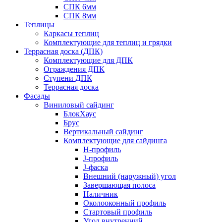
СПК 6мм
СПК 8мм
Теплицы
Каркасы теплиц
Комплектующие для теплиц и грядки
Террасная доска (ДПК)
Комплектующие для ДПК
Ограждения ДПК
Ступени ДПК
Террасная доска
Фасады
Виниловый сайдинг
БлокХаус
Брус
Вертикальный сайдинг
Комплектующие для сайдинга
H-профиль
J-профиль
J-фаска
Внешний (наружный) угол
Завершающая полоса
Наличник
Околооконный профиль
Стартовый профиль
Угол внутренний