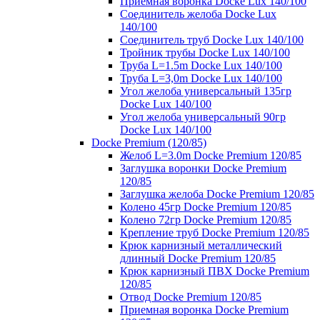
Приемная воронка Docke Lux 140/100
Соединитель желоба Docke Lux
140/100
Соединитель труб Docke Lux 140/100
Тройник трубы Docke Lux 140/100
Труба L=1.5m Docke Lux 140/100
Труба L=3,0m Docke Lux 140/100
Угол желоба универсальный 135гр
Docke Lux 140/100
Угол желоба универсальный 90гр
Docke Lux 140/100
Docke Premium (120/85)
Желоб L=3.0m Docke Premium 120/85
Заглушка воронки Docke Premium
120/85
Заглушка желоба Docke Premium 120/85
Колено 45гр Docke Premium 120/85
Колено 72гр Docke Premium 120/85
Крепление труб Docke Premium 120/85
Крюк карнизный металлический
длинный Docke Premium 120/85
Крюк карнизный ПВХ Docke Premium
120/85
Отвод Docke Premium 120/85
Приемная воронка Docke Premium