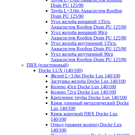
Drain PU 125/90
Труба L=3.0m Аквасистем Rooftop
Drain PU 125/90
Угол желоба внешний 135гр.
Аквасистем Rooftop Drain PU 125/90
Угол желоба внешний 90гр
Аквасистем Rooftop Drain PU 125/90
Угол желоба внутренний 135гр.
Аквасистем Rooftop Drain PU 125/90
Угол желоба внутренний 90гр
Аквасистем Rooftop Drain PU 125/90
ПВХ (пластиковый)
Docke LUX (140/100)
Желоб L=3.0m Docke Lux 140/100
Заглушка желоба Docke Lux 140/100
Колено 45гр Docke Lux 140/100
Колено 72гр Docke Lux 140/100
Крепление трубы Docke Lux 140/100
Крюк длинный металлический Docke
Lux 140/100
Крюк короткий ПВХ Docke Lux
140/100
Отвод (нижнее колено) Docke Lux
140/100