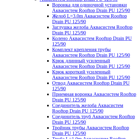
Воронка для одиночной установки
Аквасистем Rooftop Drain PU 125/90
Желоб L=3.0m Аквасистем Rooftop
Drain PU 125/90
Заглушка желоба Аквасистем Rooftop
Drain PU 125/90
Колено Аквасистем Rooftop Drain PU
125/90
Комплект крепления трубы
Аквасистем Rooftop Drain PU 125/90
Крюк длинный усиленный
Аквасистем Rooftop Drain PU 125/90
Крюк короткий усиленный
Аквасистем Rooftop Drain PU 125/90
Отвод Аквасистем Rooftop Drain PU
125/90
Приемная воронка Аквасистем Rooftop
Drain PU 125/90
Соединитель желоба Аквасистем
Rooftop Drain PU 125/90
Соединитель труб Аквасистем Rooftop
Drain PU 125/90
Тройник трубы Аквасистем Rooftop
Drain PU 125/90
Труба L=1.0m Аквасистем Rooftop