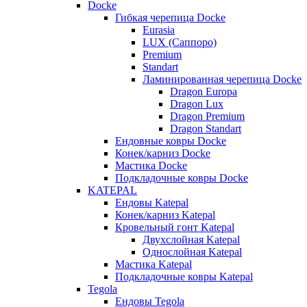
Docke
Гибкая черепица Docke
Eurasia
LUX (Саппоро)
Premium
Standart
Ламинированная черепица Docke
Dragon Europa
Dragon Lux
Dragon Premium
Dragon Standart
Ендовные ковры Docke
Конек/карниз Docke
Мастика Docke
Подкладочные ковры Docke
KATEPAL
Ендовы Katepal
Конек/карниз Katepal
Кровельный гонт Katepal
Двухслойная Katepal
Однослойная Katepal
Мастика Katepal
Подкладочные ковры Katepal
Tegola
Ендовы Tegola