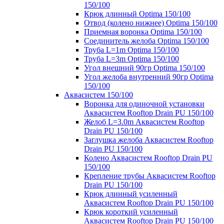
150/100
Крюк длинный Optima 150/100
Отвод (колено нижнее) Optima 150/100
Приемная воронка Optima 150/100
Соединитель желоба Optima 150/100
Труба L=1m Optima 150/100
Труба L=3m Optima 150/100
Угол внешний 90гр Optima 150/100
Угол желоба внутренний 90гр Optima
150/100
Аквасистем 150/100
Воронка для одиночной установки
Аквасистем Rooftop Drain PU 150/100
Желоб L=3.0m Аквасистем Rooftop
Drain PU 150/100
Заглушка желоба Аквасистем Rooftop
Drain PU 150/100
Колено Аквасистем Rooftop Drain PU
150/100
Крепление трубы Аквасистем Rooftop
Drain PU 150/100
Крюк длинный усиленный
Аквасистем Rooftop Drain PU 150/100
Крюк короткий усиленный
Аквасистем Rooftop Drain PU 150/100