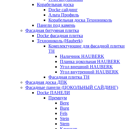
Корабельная доска
Docke сайдинг
Альта Профиль
Корабельная доска Технониколь
Панели под камень
Фасадная битумная плитка
Docke фасадная плитка
Технониколь (Hauberk)
Комплектующие для фасадной плитки
ТН
Наличник HAUBERK
Планка цокольная HAUBERK
Угол внешний HAUBERK
Угол внутренний HAUBERK
Фасадная плитка ТН
Фасадная доска ДПК
Фасадные панели (ЦОКОЛЬНЫЙ САЙДИНГ)
Docke ПАНЕЛИ
Премиум
Berg
Burg
Fels
Stein
Stern
Клинкер