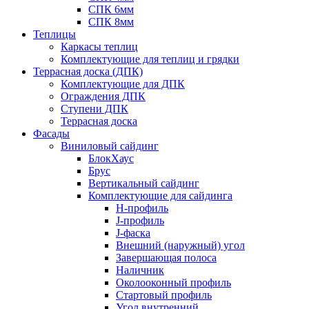
СПК 6мм
СПК 8мм
Теплицы
Каркасы теплиц
Комплектующие для теплиц и грядки
Террасная доска (ДПК)
Комплектующие для ДПК
Ограждения ДПК
Ступени ДПК
Террасная доска
Фасады
Виниловый сайдинг
БлокХаус
Брус
Вертикальный сайдинг
Комплектующие для сайдинга
H-профиль
J-профиль
J-фаска
Внешний (наружный) угол
Завершающая полоса
Наличник
Околооконный профиль
Стартовый профиль
Угол внутренний