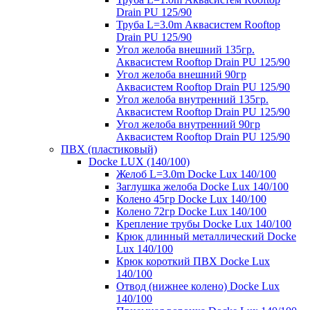
Drain PU 125/90
Труба L=3.0m Аквасистем Rooftop
Drain PU 125/90
Угол желоба внешний 135гр.
Аквасистем Rooftop Drain PU 125/90
Угол желоба внешний 90гр
Аквасистем Rooftop Drain PU 125/90
Угол желоба внутренний 135гр.
Аквасистем Rooftop Drain PU 125/90
Угол желоба внутренний 90гр
Аквасистем Rooftop Drain PU 125/90
ПВХ (пластиковый)
Docke LUX (140/100)
Желоб L=3.0m Docke Lux 140/100
Заглушка желоба Docke Lux 140/100
Колено 45гр Docke Lux 140/100
Колено 72гр Docke Lux 140/100
Крепление трубы Docke Lux 140/100
Крюк длинный металлический Docke
Lux 140/100
Крюк короткий ПВХ Docke Lux
140/100
Отвод (нижнее колено) Docke Lux
140/100