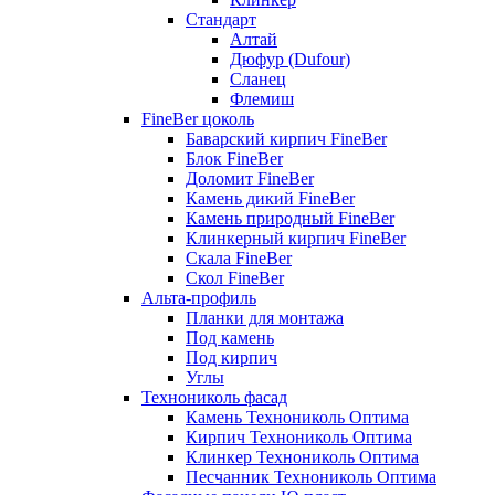
Стандарт
Алтай
Дюфур (Dufour)
Сланец
Флемиш
FineBer цоколь
Баварский кирпич FineBer
Блок FineBer
Доломит FineBer
Камень дикий FineBer
Камень природный FineBer
Клинкерный кирпич FineBer
Скала FineBer
Скол FineBer
Альта-профиль
Планки для монтажа
Под камень
Под кирпич
Углы
Технониколь фасад
Камень Технониколь Оптима
Кирпич Технониколь Оптима
Клинкер Технониколь Оптима
Песчанник Технониколь Оптима