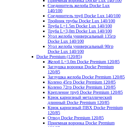
Приемная воронка Docke Lux 140/100
Соединитель желоба Docke Lux
140/100
Соединитель труб Docke Lux 140/100
Тройник трубы Docke Lux 140/100
Труба L=1.5m Docke Lux 140/100
Труба L=3,0m Docke Lux 140/100
Угол желоба универсальный 135гр
Docke Lux 140/100
Угол желоба универсальный 90гр
Docke Lux 140/100
Docke Premium (120/85)
Желоб L=3.0m Docke Premium 120/85
Заглушка воронки Docke Premium
120/85
Заглушка желоба Docke Premium 120/85
Колено 45гр Docke Premium 120/85
Колено 72гр Docke Premium 120/85
Крепление труб Docke Premium 120/85
Крюк карнизный металлический
длинный Docke Premium 120/85
Крюк карнизный ПВХ Docke Premium
120/85
Отвод Docke Premium 120/85
Приемная воронка Docke Premium