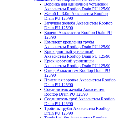
Воронка для одиночной установки
Аквасистем Rooftop Drain PU 125/90
Желоб L=3.0m Аквасистем Rooftop
Drain PU 125/90
Заглушка желоба Аквасистем Rooftop
Drain PU 125/90
Колено Аквасистем Rooftop Drain PU
125/90
Комплект крепления трубы
Аквасистем Rooftop Drain PU 125/90
Крюк длинный усиленный
Аквасистем Rooftop Drain PU 125/90
Крюк короткий усиленный
Аквасистем Rooftop Drain PU 125/90
Отвод Аквасистем Rooftop Drain PU
125/90
Приемная воронка Аквасистем Rooftop
Drain PU 125/90
Соединитель желоба Аквасистем
Rooftop Drain PU 125/90
Соединитель труб Аквасистем Rooftop
Drain PU 125/90
Тройник трубы Аквасистем Rooftop
Drain PU 125/90
Труба L=1.0m Аквасистем Rooftop