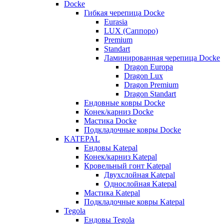
Docke
Гибкая черепица Docke
Eurasia
LUX (Саппоро)
Premium
Standart
Ламинированная черепица Docke
Dragon Europa
Dragon Lux
Dragon Premium
Dragon Standart
Ендовные ковры Docke
Конек/карниз Docke
Мастика Docke
Подкладочные ковры Docke
KATEPAL
Ендовы Katepal
Конек/карниз Katepal
Кровельный гонт Katepal
Двухслойная Katepal
Однослойная Katepal
Мастика Katepal
Подкладочные ковры Katepal
Tegola
Ендовы Tegola