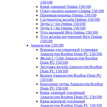
150/100
Крюк длинный Optima 150/100
Отвод (колено нижнее) Optima 150/100
Приемная воронка Optima 150/100
Соединитель желоба Optima 150/100
Труба L=1m Optima 150/100
Труба L=3m Optima 150/100
Угол внешний 90гр Optima 150/100
Угол желоба внутренний 90гр Optima
150/100
Аквасистем 150/100
Воронка для одиночной установки
Аквасистем Rooftop Drain PU 150/100
Желоб L=3.0m Аквасистем Rooftop
Drain PU 150/100
Заглушка желоба Аквасистем Rooftop
Drain PU 150/100
Колено Аквасистем Rooftop Drain PU
150/100
Крепление трубы Аквасистем Rooftop
Drain PU 150/100
Крюк длинный усиленный
Аквасистем Rooftop Drain PU 150/100
Крюк короткий усиленный
Аквасистем Rooftop Drain PU 150/100