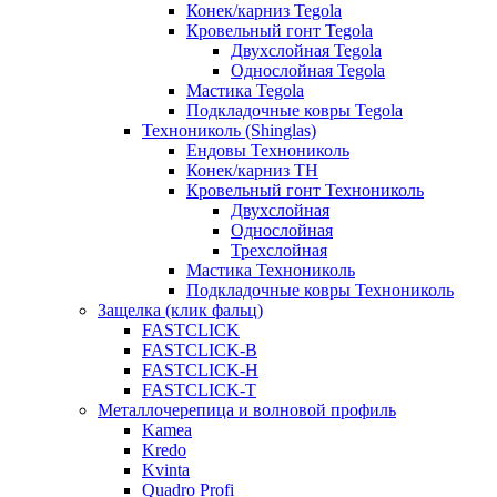
Конек/карниз Tegola
Кровельный гонт Tegola
Двухслойная Tegola
Однослойная Tegola
Мастика Tegola
Подкладочные ковры Tegola
Технониколь (Shinglas)
Ендовы Технониколь
Конек/карниз ТН
Кровельный гонт Технониколь
Двухслойная
Однослойная
Трехслойная
Мастика Технониколь
Подкладочные ковры Технониколь
Защелка (клик фальц)
FASTCLICK
FASTCLICK-B
FASTCLICK-H
FASTCLICK-T
Металлочерепица и волновой профиль
Kamea
Kredo
Kvinta
Quadro Profi