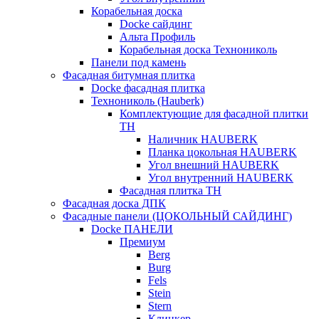
Корабельная доска
Docke сайдинг
Альта Профиль
Корабельная доска Технониколь
Панели под камень
Фасадная битумная плитка
Docke фасадная плитка
Технониколь (Hauberk)
Комплектующие для фасадной плитки
ТН
Наличник HAUBERK
Планка цокольная HAUBERK
Угол внешний HAUBERK
Угол внутренний HAUBERK
Фасадная плитка ТН
Фасадная доска ДПК
Фасадные панели (ЦОКОЛЬНЫЙ САЙДИНГ)
Docke ПАНЕЛИ
Премиум
Berg
Burg
Fels
Stein
Stern
Клинкер