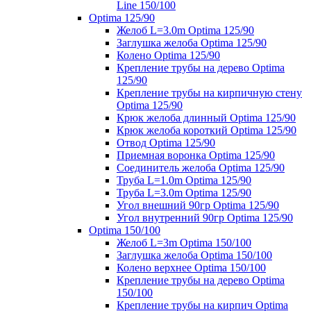
Line 150/100
Optima 125/90
Желоб L=3.0m Optima 125/90
Заглушка желоба Optima 125/90
Колено Optima 125/90
Крепление трубы на дерево Optima
125/90
Крепление трубы на кирпичную стену
Optima 125/90
Крюк желоба длинный Optima 125/90
Крюк желоба короткий Optima 125/90
Отвод Optima 125/90
Приемная воронка Optima 125/90
Соединитель желоба Optima 125/90
Труба L=1.0m Optima 125/90
Труба L=3.0m Optima 125/90
Угол внешний 90гр Optima 125/90
Угол внутренний 90гр Optima 125/90
Optima 150/100
Желоб L=3m Optima 150/100
Заглушка желоба Optima 150/100
Колено верхнее Optima 150/100
Крепление трубы на дерево Optima
150/100
Крепление трубы на кирпич Optima