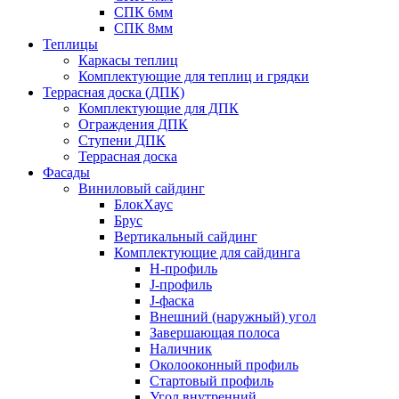
СПК 6мм
СПК 8мм
Теплицы
Каркасы теплиц
Комплектующие для теплиц и грядки
Террасная доска (ДПК)
Комплектующие для ДПК
Ограждения ДПК
Ступени ДПК
Террасная доска
Фасады
Виниловый сайдинг
БлокХаус
Брус
Вертикальный сайдинг
Комплектующие для сайдинга
H-профиль
J-профиль
J-фаска
Внешний (наружный) угол
Завершающая полоса
Наличник
Околооконный профиль
Стартовый профиль
Угол внутренний