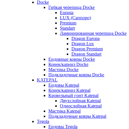
Docke
Гибкая черепица Docke
Eurasia
LUX (Саппоро)
Premium
Standart
Ламинированная черепица Docke
Dragon Europa
Dragon Lux
Dragon Premium
Dragon Standart
Ендовные ковры Docke
Конек/карниз Docke
Мастика Docke
Подкладочные ковры Docke
KATEPAL
Ендовы Katepal
Конек/карниз Katepal
Кровельный гонт Katepal
Двухслойная Katepal
Однослойная Katepal
Мастика Katepal
Подкладочные ковры Katepal
Tegola
Ендовы Tegola