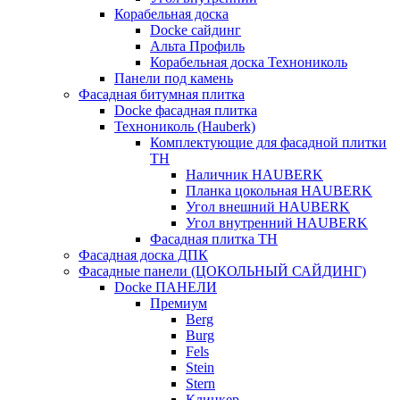
Корабельная доска
Docke сайдинг
Альта Профиль
Корабельная доска Технониколь
Панели под камень
Фасадная битумная плитка
Docke фасадная плитка
Технониколь (Hauberk)
Комплектующие для фасадной плитки
ТН
Наличник HAUBERK
Планка цокольная HAUBERK
Угол внешний HAUBERK
Угол внутренний HAUBERK
Фасадная плитка ТН
Фасадная доска ДПК
Фасадные панели (ЦОКОЛЬНЫЙ САЙДИНГ)
Docke ПАНЕЛИ
Премиум
Berg
Burg
Fels
Stein
Stern
Клинкер