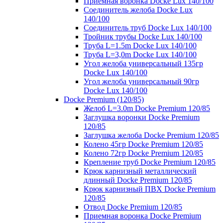
Приемная воронка Docke Lux 140/100
Соединитель желоба Docke Lux
140/100
Соединитель труб Docke Lux 140/100
Тройник трубы Docke Lux 140/100
Труба L=1.5m Docke Lux 140/100
Труба L=3,0m Docke Lux 140/100
Угол желоба универсальный 135гр
Docke Lux 140/100
Угол желоба универсальный 90гр
Docke Lux 140/100
Docke Premium (120/85)
Желоб L=3.0m Docke Premium 120/85
Заглушка воронки Docke Premium
120/85
Заглушка желоба Docke Premium 120/85
Колено 45гр Docke Premium 120/85
Колено 72гр Docke Premium 120/85
Крепление труб Docke Premium 120/85
Крюк карнизный металлический
длинный Docke Premium 120/85
Крюк карнизный ПВХ Docke Premium
120/85
Отвод Docke Premium 120/85
Приемная воронка Docke Premium