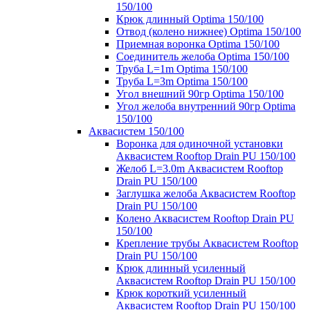
150/100
Крюк длинный Optima 150/100
Отвод (колено нижнее) Optima 150/100
Приемная воронка Optima 150/100
Соединитель желоба Optima 150/100
Труба L=1m Optima 150/100
Труба L=3m Optima 150/100
Угол внешний 90гр Optima 150/100
Угол желоба внутренний 90гр Optima
150/100
Аквасистем 150/100
Воронка для одиночной установки
Аквасистем Rooftop Drain PU 150/100
Желоб L=3.0m Аквасистем Rooftop
Drain PU 150/100
Заглушка желоба Аквасистем Rooftop
Drain PU 150/100
Колено Аквасистем Rooftop Drain PU
150/100
Крепление трубы Аквасистем Rooftop
Drain PU 150/100
Крюк длинный усиленный
Аквасистем Rooftop Drain PU 150/100
Крюк короткий усиленный
Аквасистем Rooftop Drain PU 150/100