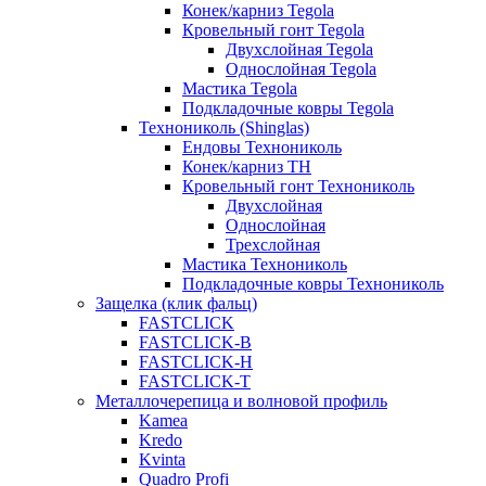
Конек/карниз Tegola
Кровельный гонт Tegola
Двухслойная Tegola
Однослойная Tegola
Мастика Tegola
Подкладочные ковры Tegola
Технониколь (Shinglas)
Ендовы Технониколь
Конек/карниз ТН
Кровельный гонт Технониколь
Двухслойная
Однослойная
Трехслойная
Мастика Технониколь
Подкладочные ковры Технониколь
Защелка (клик фальц)
FASTCLICK
FASTCLICK-B
FASTCLICK-H
FASTCLICK-T
Металлочерепица и волновой профиль
Kamea
Kredo
Kvinta
Quadro Profi