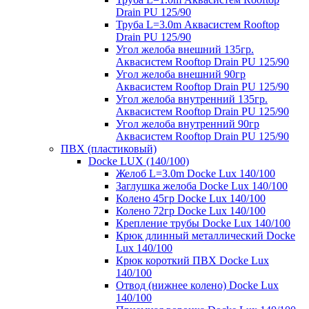
Drain PU 125/90
Труба L=3.0m Аквасистем Rooftop
Drain PU 125/90
Угол желоба внешний 135гр.
Аквасистем Rooftop Drain PU 125/90
Угол желоба внешний 90гр
Аквасистем Rooftop Drain PU 125/90
Угол желоба внутренний 135гр.
Аквасистем Rooftop Drain PU 125/90
Угол желоба внутренний 90гр
Аквасистем Rooftop Drain PU 125/90
ПВХ (пластиковый)
Docke LUX (140/100)
Желоб L=3.0m Docke Lux 140/100
Заглушка желоба Docke Lux 140/100
Колено 45гр Docke Lux 140/100
Колено 72гр Docke Lux 140/100
Крепление трубы Docke Lux 140/100
Крюк длинный металлический Docke
Lux 140/100
Крюк короткий ПВХ Docke Lux
140/100
Отвод (нижнее колено) Docke Lux
140/100