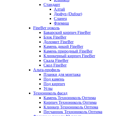
Стандарт
Алтай
Дюфур (Dufour)
Сланец
Флемиш
FineBer цоколь
Баварский кирпич FineBer
Блок FineBer
Доломит FineBer
Камень дикий FineBer
Камень природный FineBer
Клинкерный кирпич FineBer
Скала FineBer
Скол FineBer
Альта-профиль
Планки для монтажа
Под камень
Под кирпич
Углы
Технониколь фасад
Камень Технониколь Оптима
Кирпич Технониколь Оптима
Клинкер Технониколь Оптима
Песчанник Технониколь Оптима