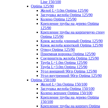
Line 150/100
Optima 125/90
Желоб L=3.0m Optima 125/90
Заглушка желоба Optima 125/90
Колено Optima 125/90
Крепление трубы на дерево Optima
125/90
Крепление трубы на кирпичную стену
Optima 125/90
Крюк желоба длинный Optima 125/90
Крюк желоба короткий Optima 125/90
Отвод Optima 125/90
Приемная воронка Optima 125/90
Соединитель желоба Optima 125/90
Труба L=1.0m Optima 125/90
Труба L=3.0m Optima 125/90
Угол внешний 90гр Optima 125/90
Угол внутренний 90гр Optima 125/90
Optima 150/100
Желоб L=3m Optima 150/100
Заглушка желоба Optima 150/100
Колено верхнее Optima 150/100
Крепление трубы на дерево Optima
150/100
Крепление трубы на кирпич Optima