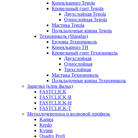
Конек/карниз Tegola
Кровельный гонт Tegola
Двухслойная Tegola
Однослойная Tegola
Мастика Tegola
Подкладочные ковры Tegola
Технониколь (Shinglas)
Ендовы Технониколь
Конек/карниз ТН
Кровельный гонт Технониколь
Двухслойная
Однослойная
Трехслойная
Мастика Технониколь
Подкладочные ковры Технониколь
Защелка (клик фальц)
FASTCLICK
FASTCLICK-B
FASTCLICK-H
FASTCLICK-T
Металлочерепица и волновой профиль
Kamea
Kredo
Kvinta
Quadro Profi