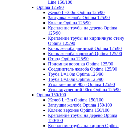
Line 150/100
Optima 125/90
Желоб L=3.0m Optima 125/90
Заглушка желоба Optima 125/90
Колено Optima 125/90
Крепление трубы на дерево Optima
125/90
Крепление трубы на кирпичную стену
Optima 125/90
Крюк желоба длинный Optima 125/90
Крюк желоба короткий Optima 125/90
Отвод Optima 125/90
Приемная воронка Optima 125/90
Соединитель желоба Optima 125/90
Труба L=1.0m Optima 125/90
Труба L=3.0m Optima 125/90
Угол внешний 90гр Optima 125/90
Угол внутренний 90гр Optima 125/90
Optima 150/100
Желоб L=3m Optima 150/100
Заглушка желоба Optima 150/100
Колено верхнее Optima 150/100
Крепление трубы на дерево Optima
150/100
Крепление трубы на кирпич Optima