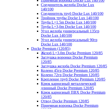
Приемная воронка Docke Lux 140/100
Соединитель желоба Docke Lux
140/100
Соединитель труб Docke Lux 140/100
Тройник трубы Docke Lux 140/100
Труба L=1.5m Docke Lux 140/100
Труба L=3,0m Docke Lux 140/100
Угол желоба универсальный 135гр
Docke Lux 140/100
Угол желоба универсальный 90гр
Docke Lux 140/100
Docke Premium (120/85)
Желоб L=3.0m Docke Premium 120/85
Заглушка воронки Docke Premium
120/85
Заглушка желоба Docke Premium 120/85
Колено 45гр Docke Premium 120/85
Колено 72гр Docke Premium 120/85
Крепление труб Docke Premium 120/85
Крюк карнизный металлический
длинный Docke Premium 120/85
Крюк карнизный ПВХ Docke Premium
120/85
Отвод Docke Premium 120/85
Приемная воронка Docke Premium