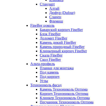
Стандарт
Алтай
Дюфур (Dufour)
Сланец
Флемиш
FineBer цоколь
Баварский кирпич FineBer
Блок FineBer
Доломит FineBer
Камень дикий FineBer
Камень природный FineBer
Клинкерный кирпич FineBer
Скала FineBer
Скол FineBer
Альта-профиль
Планки для монтажа
Под камень
Под кирпич
Углы
Технониколь фасад
Камень Технониколь Оптима
Кирпич Технониколь Оптима
Клинкер Технониколь Оптима
Песчанник Технониколь Оптима