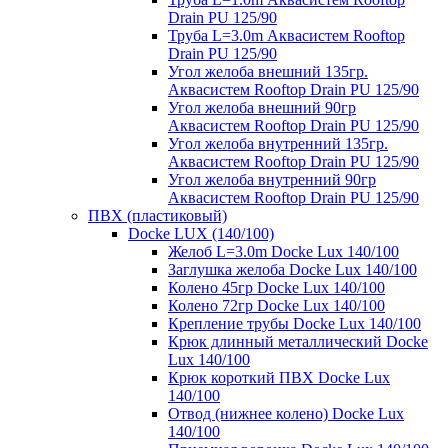
Drain PU 125/90
Труба L=3.0m Аквасистем Rooftop
Drain PU 125/90
Угол желоба внешний 135гр.
Аквасистем Rooftop Drain PU 125/90
Угол желоба внешний 90гр
Аквасистем Rooftop Drain PU 125/90
Угол желоба внутренний 135гр.
Аквасистем Rooftop Drain PU 125/90
Угол желоба внутренний 90гр
Аквасистем Rooftop Drain PU 125/90
ПВХ (пластиковый)
Docke LUX (140/100)
Желоб L=3.0m Docke Lux 140/100
Заглушка желоба Docke Lux 140/100
Колено 45гр Docke Lux 140/100
Колено 72гр Docke Lux 140/100
Крепление трубы Docke Lux 140/100
Крюк длинный металлический Docke
Lux 140/100
Крюк короткий ПВХ Docke Lux
140/100
Отвод (нижнее колено) Docke Lux
140/100