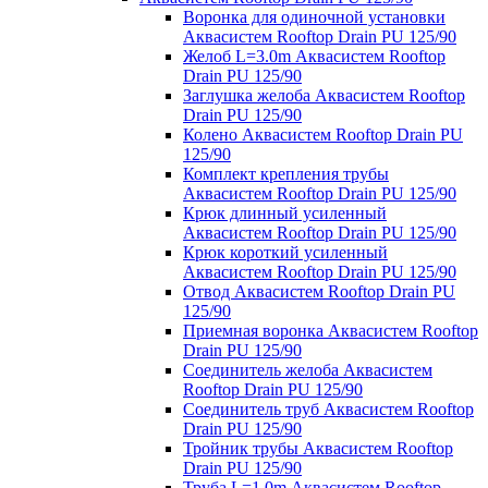
Воронка для одиночной установки
Аквасистем Rooftop Drain PU 125/90
Желоб L=3.0m Аквасистем Rooftop
Drain PU 125/90
Заглушка желоба Аквасистем Rooftop
Drain PU 125/90
Колено Аквасистем Rooftop Drain PU
125/90
Комплект крепления трубы
Аквасистем Rooftop Drain PU 125/90
Крюк длинный усиленный
Аквасистем Rooftop Drain PU 125/90
Крюк короткий усиленный
Аквасистем Rooftop Drain PU 125/90
Отвод Аквасистем Rooftop Drain PU
125/90
Приемная воронка Аквасистем Rooftop
Drain PU 125/90
Соединитель желоба Аквасистем
Rooftop Drain PU 125/90
Соединитель труб Аквасистем Rooftop
Drain PU 125/90
Тройник трубы Аквасистем Rooftop
Drain PU 125/90
Труба L=1.0m Аквасистем Rooftop