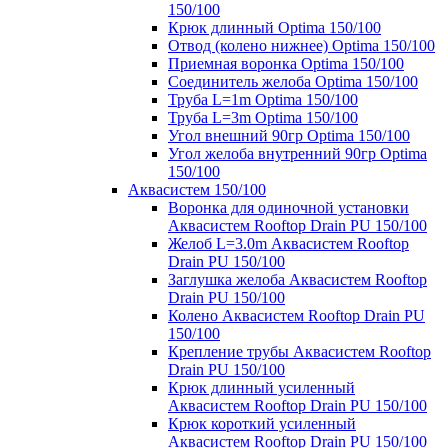
150/100
Крюк длинный Optima 150/100
Отвод (колено нижнее) Optima 150/100
Приемная воронка Optima 150/100
Соединитель желоба Optima 150/100
Труба L=1m Optima 150/100
Труба L=3m Optima 150/100
Угол внешний 90гр Optima 150/100
Угол желоба внутренний 90гр Optima
150/100
Аквасистем 150/100
Воронка для одиночной установки
Аквасистем Rooftop Drain PU 150/100
Желоб L=3.0m Аквасистем Rooftop
Drain PU 150/100
Заглушка желоба Аквасистем Rooftop
Drain PU 150/100
Колено Аквасистем Rooftop Drain PU
150/100
Крепление трубы Аквасистем Rooftop
Drain PU 150/100
Крюк длинный усиленный
Аквасистем Rooftop Drain PU 150/100
Крюк короткий усиленный
Аквасистем Rooftop Drain PU 150/100