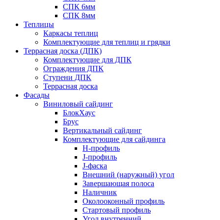
СПК 6мм
СПК 8мм
Теплицы
Каркасы теплиц
Комплектующие для теплиц и грядки
Террасная доска (ДПК)
Комплектующие для ДПК
Ограждения ДПК
Ступени ДПК
Террасная доска
Фасады
Виниловый сайдинг
БлокХаус
Брус
Вертикальный сайдинг
Комплектующие для сайдинга
H-профиль
J-профиль
J-фаска
Внешний (наружный) угол
Завершающая полоса
Наличник
Околооконный профиль
Стартовый профиль
Угол внутренний