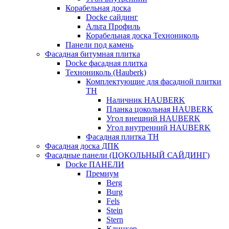
Корабельная доска
Docke сайдинг
Альта Профиль
Корабельная доска Технониколь
Панели под камень
Фасадная битумная плитка
Docke фасадная плитка
Технониколь (Hauberk)
Комплектующие для фасадной плитки
ТН
Наличник HAUBERK
Планка цокольная HAUBERK
Угол внешний HAUBERK
Угол внутренний HAUBERK
Фасадная плитка ТН
Фасадная доска ДПК
Фасадные панели (ЦОКОЛЬНЫЙ САЙДИНГ)
Docke ПАНЕЛИ
Премиум
Berg
Burg
Fels
Stein
Stern
Клинкер