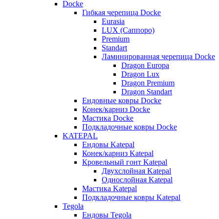
Docke
Гибкая черепица Docke
Eurasia
LUX (Саппоро)
Premium
Standart
Ламинированная черепица Docke
Dragon Europa
Dragon Lux
Dragon Premium
Dragon Standart
Ендовные ковры Docke
Конек/карниз Docke
Мастика Docke
Подкладочные ковры Docke
KATEPAL
Ендовы Katepal
Конек/карниз Katepal
Кровельный гонт Katepal
Двухслойная Katepal
Однослойная Katepal
Мастика Katepal
Подкладочные ковры Katepal
Tegola
Ендовы Tegola