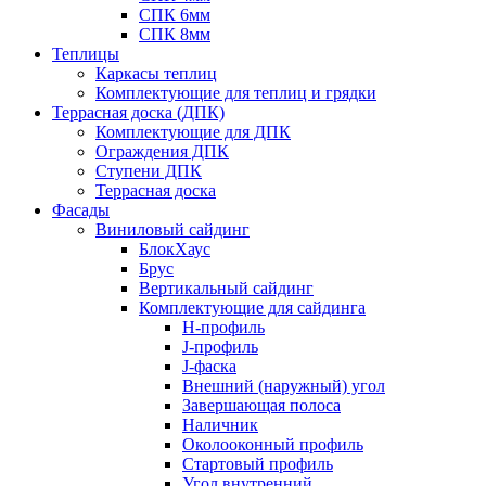
СПК 6мм
СПК 8мм
Теплицы
Каркасы теплиц
Комплектующие для теплиц и грядки
Террасная доска (ДПК)
Комплектующие для ДПК
Ограждения ДПК
Ступени ДПК
Террасная доска
Фасады
Виниловый сайдинг
БлокХаус
Брус
Вертикальный сайдинг
Комплектующие для сайдинга
H-профиль
J-профиль
J-фаска
Внешний (наружный) угол
Завершающая полоса
Наличник
Околооконный профиль
Стартовый профиль
Угол внутренний