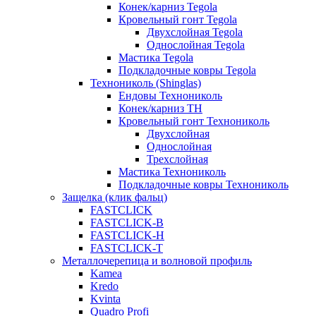
Конек/карниз Tegola
Кровельный гонт Tegola
Двухслойная Tegola
Однослойная Tegola
Мастика Tegola
Подкладочные ковры Tegola
Технониколь (Shinglas)
Ендовы Технониколь
Конек/карниз ТН
Кровельный гонт Технониколь
Двухслойная
Однослойная
Трехслойная
Мастика Технониколь
Подкладочные ковры Технониколь
Защелка (клик фальц)
FASTCLICK
FASTCLICK-B
FASTCLICK-H
FASTCLICK-T
Металлочерепица и волновой профиль
Kamea
Kredo
Kvinta
Quadro Profi