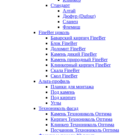
Стандарт
Алтай
Дюфур (Dufour)
Сланец
Флемиш
FineBer цоколь
Баварский кирпич FineBer
Блок FineBer
Доломит FineBer
Камень дикий FineBer
Камень природный FineBer
Клинкерный кирпич FineBer
Скала FineBer
Скол FineBer
Альта-профиль
Планки для монтажа
Под камень
Под кирпич
Углы
Технониколь фасад
Камень Технониколь Оптима
Кирпич Технониколь Оптима
Клинкер Технониколь Оптима
Песчанник Технониколь Оптима