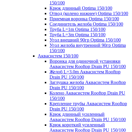
150/100
Крюк длинный Optima 150/100
Отвод (колено нижнее) Optima 150/100
Приемная воронка Optima 150/100
Соединитель желоба Optima 150/100
Труба L=1m Optima 150/100
Труба L=3m Optima 150/100
Угол внешний 90гр Optima 150/100
Угол желоба внутренний 90гр Optima
150/100
Аквасистем 150/100
Воронка для одиночной установки
Аквасистем Rooftop Drain PU 150/100
Желоб L=3.0m Аквасистем Rooftop
Drain PU 150/100
Заглушка желоба Аквасистем Rooftop
Drain PU 150/100
Колено Аквасистем Rooftop Drain PU
150/100
Крепление трубы Аквасистем Rooftop
Drain PU 150/100
Крюк длинный усиленный
Аквасистем Rooftop Drain PU 150/100
Крюк короткий усиленный
Аквасистем Rooftop Drain PU 150/100