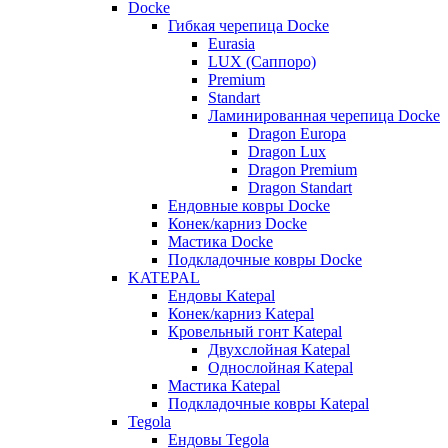
Docke
Гибкая черепица Docke
Eurasia
LUX (Саппоро)
Premium
Standart
Ламинированная черепица Docke
Dragon Europa
Dragon Lux
Dragon Premium
Dragon Standart
Ендовные ковры Docke
Конек/карниз Docke
Мастика Docke
Подкладочные ковры Docke
KATEPAL
Ендовы Katepal
Конек/карниз Katepal
Кровельный гонт Katepal
Двухслойная Katepal
Однослойная Katepal
Мастика Katepal
Подкладочные ковры Katepal
Tegola
Ендовы Tegola