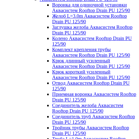
Воронка для одиночной установки
Аквасистем Rooftop Drain PU 125/90
Желоб L=3.0m Аквасистем Rooftop
Drain PU 125/90
Заглушка желоба Аквасистем Rooftop
Drain PU 125/90
Колено Аквасистем Rooftop Drain PU
125/90
Комплект крепления трубы
Аквасистем Rooftop Drain PU 125/90
Крюк длинный усиленный
Аквасистем Rooftop Drain PU 125/90
Крюк короткий усиленный
Аквасистем Rooftop Drain PU 125/90
Отвод Аквасистем Rooftop Drain PU
125/90
Приемная воронка Аквасистем Rooftop
Drain PU 125/90
Соединитель желоба Аквасистем
Rooftop Drain PU 125/90
Соединитель труб Аквасистем Rooftop
Drain PU 125/90
Тройник трубы Аквасистем Rooftop
Drain PU 125/90
Труба L=1.0m Аквасистем Rooftop