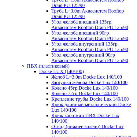
Drain PU 125/90
Труба L=3.0m Аквасистем Rooftop
Drain PU 125/90
Угол желоба внешний 135гр.
Аквасистем Rooftop Drain PU 125/90
Угол желоба внешний 90гр
Аквасистем Rooftop Drain PU 125/90
Угол желоба внутренний 135гр.
Аквасистем Rooftop Drain PU 125/90
Угол желоба внутренний 90гр
Аквасистем Rooftop Drain PU 125/90
ПВХ (пластиковый)
Docke LUX (140/100)
Желоб L=3.0m Docke Lux 140/100
Заглушка желоба Docke Lux 140/100
Колено 45гр Docke Lux 140/100
Колено 72гр Docke Lux 140/100
Крепление трубы Docke Lux 140/100
Крюк длинный металлический Docke
Lux 140/100
Крюк короткий ПВХ Docke Lux
140/100
Отвод (нижнее колено) Docke Lux
140/100