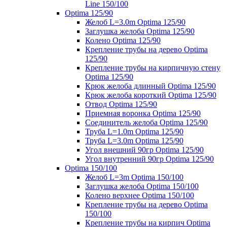
Line 150/100
Optima 125/90
Желоб L=3.0m Optima 125/90
Заглушка желоба Optima 125/90
Колено Optima 125/90
Крепление трубы на дерево Optima
125/90
Крепление трубы на кирпичную стену
Optima 125/90
Крюк желоба длинный Optima 125/90
Крюк желоба короткий Optima 125/90
Отвод Optima 125/90
Приемная воронка Optima 125/90
Соединитель желоба Optima 125/90
Труба L=1.0m Optima 125/90
Труба L=3.0m Optima 125/90
Угол внешний 90гр Optima 125/90
Угол внутренний 90гр Optima 125/90
Optima 150/100
Желоб L=3m Optima 150/100
Заглушка желоба Optima 150/100
Колено верхнее Optima 150/100
Крепление трубы на дерево Optima
150/100
Крепление трубы на кирпич Optima