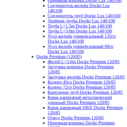
Приемная воронка Docke Lux 140/100
Соединитель желоба Docke Lux
140/100
Соединитель труб Docke Lux 140/100
Тройник трубы Docke Lux 140/100
Труба L=1.5m Docke Lux 140/100
Труба L=3,0m Docke Lux 140/100
Угол желоба универсальный 135гр
Docke Lux 140/100
Угол желоба универсальный 90гр
Docke Lux 140/100
Docke Premium (120/85)
Желоб L=3.0m Docke Premium 120/85
Заглушка воронки Docke Premium
120/85
Заглушка желоба Docke Premium 120/85
Колено 45гр Docke Premium 120/85
Колено 72гр Docke Premium 120/85
Крепление труб Docke Premium 120/85
Крюк карнизный металлический
длинный Docke Premium 120/85
Крюк карнизный ПВХ Docke Premium
120/85
Отвод Docke Premium 120/85
Приемная воронка Docke Premium