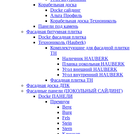
Корабельная доска
Docke сайдинг
Альта Профиль
Корабельная доска Технониколь
Панели под камень
Фасадная битумная плитка
Docke фасадная плитка
Технониколь (Hauberk)
Комплектующие для фасадной плитки
ТН
Наличник HAUBERK
Планка цокольная HAUBERK
Угол внешний HAUBERK
Угол внутренний HAUBERK
Фасадная плитка ТН
Фасадная доска ДПК
Фасадные панели (ЦОКОЛЬНЫЙ САЙДИНГ)
Docke ПАНЕЛИ
Премиум
Berg
Burg
Fels
Stein
Stern
Клинкер