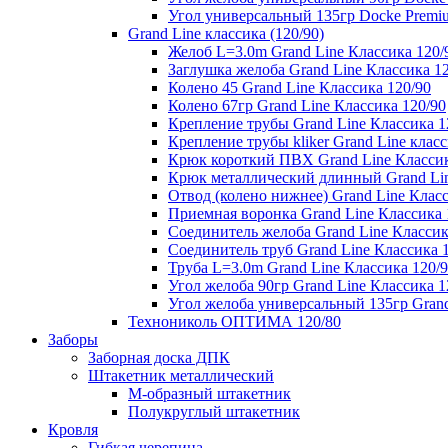
Угол универсальный 135гр Docke Premi
Grand Line классика (120/90)
Желоб L=3.0m Grand Line Классика 120/
Заглушка желоба Grand Line Классика 1
Колено 45 Grand Line Классика 120/90
Колено 67гр Grand Line Классика 120/90
Крепление трубы Grand Line Классика 1
Крепление трубы kliker Grand Line класс
Крюк короткий ПВХ Grand Line Классик
Крюк металлический длинный Grand Lin
Отвод (колено нижнее) Grand Line Класс
Приемная воронка Grand Line Классика 
Соединитель желоба Grand Line Классик
Соединитель труб Grand Line Классика 
Труба L=3.0m Grand Line Классика 120/
Угол желоба 90гр Grand Line Классика 1
Угол желоба универсальный 135гр Grand
Технониколь ОПТИМА 120/80
Заборы
Заборная доска ДПК
Штакетник металлический
М-образный штакетник
Полукруглый штакетник
Кровля
Гибкая черепица