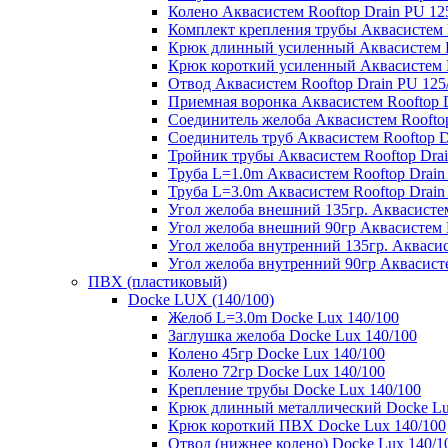
Колено Аквасистем Rooftop Drain PU 12
Комплект крепления трубы Аквасистем R
Крюк длинный усиленный Аквасистем Ro
Крюк короткий усиленный Аквасистем R
Отвод Аквасистем Rooftop Drain PU 125
Приемная воронка Аквасистем Rooftop D
Соединитель желоба Аквасистем Rooftop
Соединитель труб Аквасистем Rooftop D
Тройник трубы Аквасистем Rooftop Drai
Труба L=1.0m Аквасистем Rooftop Drain
Труба L=3.0m Аквасистем Rooftop Drain
Угол желоба внешний 135гр. Аквасистем
Угол желоба внешний 90гр Аквасистем R
Угол желоба внутренний 135гр. Аквасис
Угол желоба внутренний 90гр Аквасисте
ПВХ (пластиковый)
Docke LUX (140/100)
Желоб L=3.0m Docke Lux 140/100
Заглушка желоба Docke Lux 140/100
Колено 45гр Docke Lux 140/100
Колено 72гр Docke Lux 140/100
Крепление трубы Docke Lux 140/100
Крюк длинный металлический Docke Lu
Крюк короткий ПВХ Docke Lux 140/100
Отвод (нижнее колено) Docke Lux 140/1