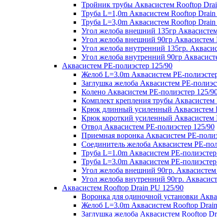
Тройник трубы Аквасистем Rooftop Drai
Труба L=1,0m Аквасистем Rooftop Drain
Труба L=3,0m Аквасистем Rooftop Drain
Угол желоба внешний 135гр Аквасистем 
Угол желоба внешний 90гр Аквасистем R
Угол желоба внутренний 135гр. Аквасис
Угол желоба внутренний 90гр Аквасисте
Аквасистем PE-полиэстер 125/90
Желоб L=3.0m Аквасистем PE-полиэстер
Заглушка желоба Аквасистем PE-полиэс
Колено Аквасистем PE-полиэстер 125/9
Комплект крепления трубы Аквасистем 
Крюк длинный усиленный Аквасистем P
Крюк короткий усиленный Аквасистем P
Отвод Аквасистем РЕ-полиэстер 125/90
Приемная воронка Аквасистем PE-полиэ
Соединитель желоба Аквасистем PE-пол
Труба L=1.0m Аквасистем PE-полиэстер
Труба L=3.0m Аквасистем PE-полиэстер
Угол желоба внешний 90гр. Аквасистем
Угол желоба внутренний 90гр. Аквасист
Аквасистем Rooftop Drain PU 125/90
Воронка для одиночной установки Аквас
Желоб L=3.0m Аквасистем Rooftop Drain
Заглушка желоба Аквасистем Rooftop Dr