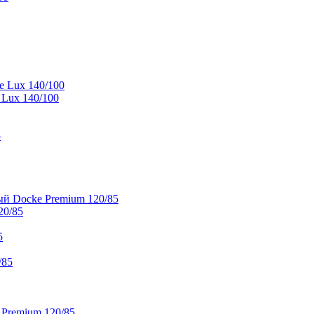
e Lux 140/100
 Lux 140/100
5
й Docke Premium 120/85
20/85
5
/85
 Premium 120/85