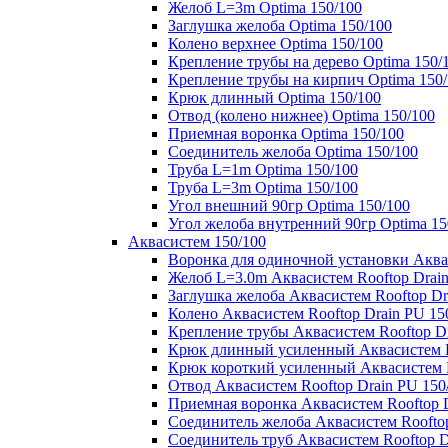
Желоб L=3m Optima 150/100
Заглушка желоба Optima 150/100
Колено верхнее Optima 150/100
Крепление трубы на дерево Optima 150/
Крепление трубы на кирпич Optima 150
Крюк длинный Optima 150/100
Отвод (колено нижнее) Optima 150/100
Приемная воронка Optima 150/100
Соединитель желоба Optima 150/100
Труба L=1m Optima 150/100
Труба L=3m Optima 150/100
Угол внешний 90гр Optima 150/100
Угол желоба внутренний 90гр Optima 15
Аквасистем 150/100
Воронка для одиночной установки Аквас
Желоб L=3.0m Аквасистем Rooftop Drain
Заглушка желоба Аквасистем Rooftop Dr
Колено Аквасистем Rooftop Drain PU 15
Крепление трубы Аквасистем Rooftop Dr
Крюк длинный усиленный Аквасистем Ro
Крюк короткий усиленный Аквасистем R
Отвод Аквасистем Rooftop Drain PU 150
Приемная воронка Аквасистем Rooftop D
Соединитель желоба Аквасистем Rooftop
Соединитель труб Аквасистем Rooftop D