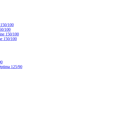
 150/100
50/100
ne 150/100
e 150/100
90
ptima 125/90