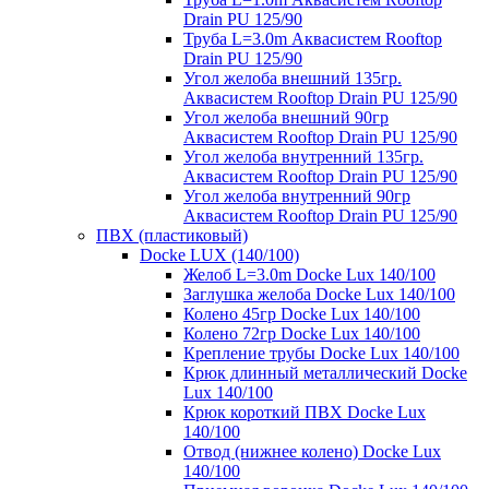
Drain PU 125/90
Труба L=3.0m Аквасистем Rooftop
Drain PU 125/90
Угол желоба внешний 135гр.
Аквасистем Rooftop Drain PU 125/90
Угол желоба внешний 90гр
Аквасистем Rooftop Drain PU 125/90
Угол желоба внутренний 135гр.
Аквасистем Rooftop Drain PU 125/90
Угол желоба внутренний 90гр
Аквасистем Rooftop Drain PU 125/90
ПВХ (пластиковый)
Docke LUX (140/100)
Желоб L=3.0m Docke Lux 140/100
Заглушка желоба Docke Lux 140/100
Колено 45гр Docke Lux 140/100
Колено 72гр Docke Lux 140/100
Крепление трубы Docke Lux 140/100
Крюк длинный металлический Docke
Lux 140/100
Крюк короткий ПВХ Docke Lux
140/100
Отвод (нижнее колено) Docke Lux
140/100