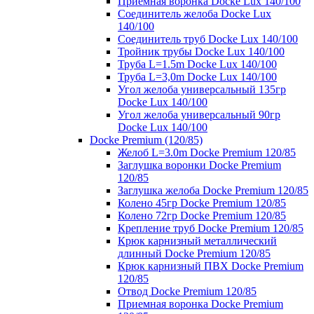
Приемная воронка Docke Lux 140/100
Соединитель желоба Docke Lux
140/100
Соединитель труб Docke Lux 140/100
Тройник трубы Docke Lux 140/100
Труба L=1.5m Docke Lux 140/100
Труба L=3,0m Docke Lux 140/100
Угол желоба универсальный 135гр
Docke Lux 140/100
Угол желоба универсальный 90гр
Docke Lux 140/100
Docke Premium (120/85)
Желоб L=3.0m Docke Premium 120/85
Заглушка воронки Docke Premium
120/85
Заглушка желоба Docke Premium 120/85
Колено 45гр Docke Premium 120/85
Колено 72гр Docke Premium 120/85
Крепление труб Docke Premium 120/85
Крюк карнизный металлический
длинный Docke Premium 120/85
Крюк карнизный ПВХ Docke Premium
120/85
Отвод Docke Premium 120/85
Приемная воронка Docke Premium