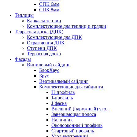
СПК 6мм
СПК 8мм
Теплицы
Каркасы теплиц
Комплектующие для теплиц и грядки
Террасная доска (ДПК)
Комплектующие для ДПК
Ограждения ДПК
Ступени ДПК
Террасная доска
Фасады
Виниловый сайдинг
БлокХаус
Брус
Вертикальный сайдинг
Комплектующие для сайдинга
H-профиль
J-профиль
J-фаска
Внешний (наружный) угол
Завершающая полоса
Наличник
Околооконный профиль
Стартовый профиль
Угол внутренний