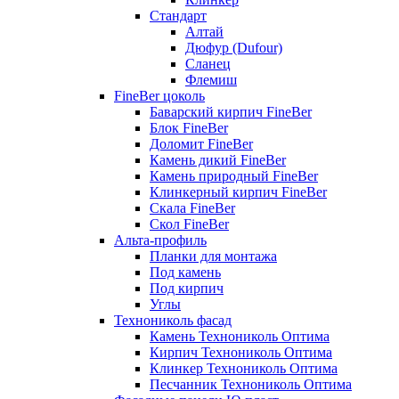
Стандарт
Алтай
Дюфур (Dufour)
Сланец
Флемиш
FineBer цоколь
Баварский кирпич FineBer
Блок FineBer
Доломит FineBer
Камень дикий FineBer
Камень природный FineBer
Клинкерный кирпич FineBer
Скала FineBer
Скол FineBer
Альта-профиль
Планки для монтажа
Под камень
Под кирпич
Углы
Технониколь фасад
Камень Технониколь Оптима
Кирпич Технониколь Оптима
Клинкер Технониколь Оптима
Песчанник Технониколь Оптима