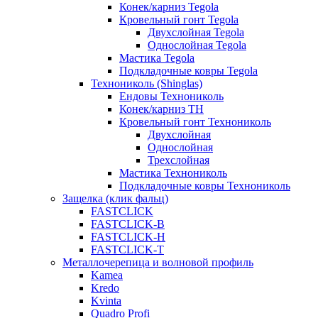
Конек/карниз Tegola
Кровельный гонт Tegola
Двухслойная Tegola
Однослойная Tegola
Мастика Tegola
Подкладочные ковры Tegola
Технониколь (Shinglas)
Ендовы Технониколь
Конек/карниз ТН
Кровельный гонт Технониколь
Двухслойная
Однослойная
Трехслойная
Мастика Технониколь
Подкладочные ковры Технониколь
Защелка (клик фальц)
FASTCLICK
FASTCLICK-B
FASTCLICK-H
FASTCLICK-T
Металлочерепица и волновой профиль
Kamea
Kredo
Kvinta
Quadro Profi