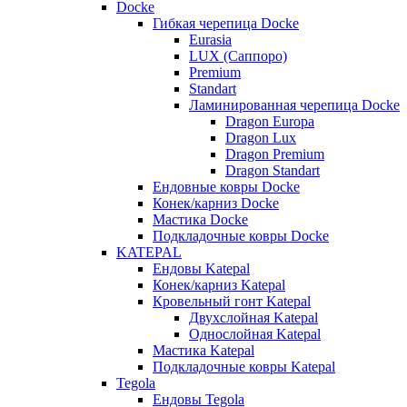
Docke
Гибкая черепица Docke
Eurasia
LUX (Саппоро)
Premium
Standart
Ламинированная черепица Docke
Dragon Europa
Dragon Lux
Dragon Premium
Dragon Standart
Ендовные ковры Docke
Конек/карниз Docke
Мастика Docke
Подкладочные ковры Docke
KATEPAL
Ендовы Katepal
Конек/карниз Katepal
Кровельный гонт Katepal
Двухслойная Katepal
Однослойная Katepal
Мастика Katepal
Подкладочные ковры Katepal
Tegola
Ендовы Tegola