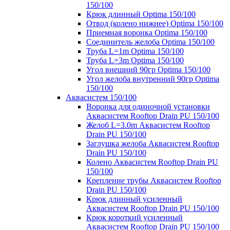
150/100
Крюк длинный Optima 150/100
Отвод (колено нижнее) Optima 150/100
Приемная воронка Optima 150/100
Соединитель желоба Optima 150/100
Труба L=1m Optima 150/100
Труба L=3m Optima 150/100
Угол внешний 90гр Optima 150/100
Угол желоба внутренний 90гр Optima
150/100
Аквасистем 150/100
Воронка для одиночной установки
Аквасистем Rooftop Drain PU 150/100
Желоб L=3.0m Аквасистем Rooftop
Drain PU 150/100
Заглушка желоба Аквасистем Rooftop
Drain PU 150/100
Колено Аквасистем Rooftop Drain PU
150/100
Крепление трубы Аквасистем Rooftop
Drain PU 150/100
Крюк длинный усиленный
Аквасистем Rooftop Drain PU 150/100
Крюк короткий усиленный
Аквасистем Rooftop Drain PU 150/100