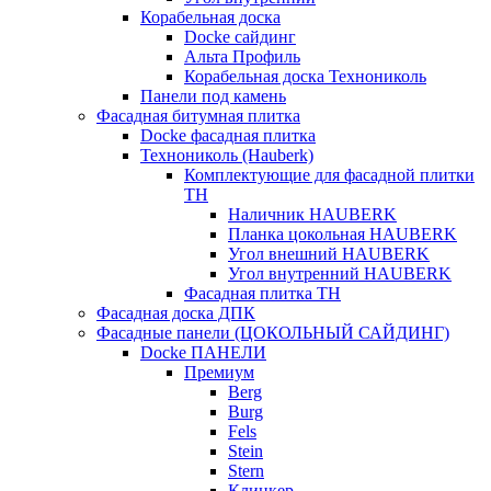
Корабельная доска
Docke сайдинг
Альта Профиль
Корабельная доска Технониколь
Панели под камень
Фасадная битумная плитка
Docke фасадная плитка
Технониколь (Hauberk)
Комплектующие для фасадной плитки
ТН
Наличник HAUBERK
Планка цокольная HAUBERK
Угол внешний HAUBERK
Угол внутренний HAUBERK
Фасадная плитка ТН
Фасадная доска ДПК
Фасадные панели (ЦОКОЛЬНЫЙ САЙДИНГ)
Docke ПАНЕЛИ
Премиум
Berg
Burg
Fels
Stein
Stern
Клинкер