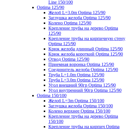
Line 150/100
Optima 125/90
Желоб L=3.0m Optima 125/90
Заглушка желоба Optima 125/90
Колено Optima 125/90
Крепление трубы на дерево Optima
125/90
Крепление трубы на кирпичную стену
Optima 125/90
Крюк желоба длинный Optima 125/90
Крюк желоба короткий Optima 125/90
Отвод Optima 125/90
Приемная воронка Optima 125/90
Соединитель желоба Optima 125/90
Труба L=1.0m Optima 125/90
Труба L=3.0m Optima 125/90
Угол внешний 90гр Optima 125/90
Угол внутренний 90гр Optima 125/90
Optima 150/100
Желоб L=3m Optima 150/100
Заглушка желоба Optima 150/100
Колено верхнее Optima 150/100
Крепление трубы на дерево Optima
150/100
Крепление трубы на кирпич Optima