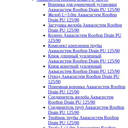
Воронка для одиночной установки
Аквасистем Rooftop Drain PU 125/90
Желоб L=3.0m Аквасистем Rooftop
Drain PU 125/90
Заглушка желоба Аквасистем Rooftop
Drain PU 125/90
Колено Аквасистем Rooftop Drain PU
125/90
Комплект крепления трубы
Аквасистем Rooftop Drain PU 125/90
Крюк длинный усиленный
Аквасистем Rooftop Drain PU 125/90
Крюк короткий усиленный
Аквасистем Rooftop Drain PU 125/90
Отвод Аквасистем Rooftop Drain PU
125/90
Приемная воронка Аквасистем Rooftop
Drain PU 125/90
Соединитель желоба Аквасистем
Rooftop Drain PU 125/90
Соединитель труб Аквасистем Rooftop
Drain PU 125/90
Тройник трубы Аквасистем Rooftop
Drain PU 125/90
Труба L=1.0m Аквасистем Rooftop