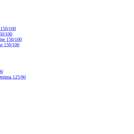
 150/100
50/100
ne 150/100
e 150/100
90
ptima 125/90