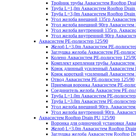
Тройник трубы Аквасистем Rooftop Drai
Труба L=1,0m Аквасистем Rooftop Drain
Труба L=3,0m Аквасистем Rooftop Drain
Угол желоба внешний 135гр Аквасистем 
Угол желоба внешний 90гр Аквасистем R
Угол желоба внутренний 135гр. Аквасис
Угол желоба внутренний 90гр Аквасисте
Аквасистем PE-полиэстер 125/90
Желоб L=3.0m Аквасистем PE-полиэстер
Заглушка желоба Аквасистем PE-полиэс
Колено Аквасистем PE-полиэстер 125/9
Комплект крепления трубы Аквасистем 
Крюк длинный усиленный Аквасистем P
Крюк короткий усиленный Аквасистем P
Отвод Аквасистем РЕ-полиэстер 125/90
Приемная воронка Аквасистем PE-полиэ
Соединитель желоба Аквасистем PE-пол
Труба L=1.0m Аквасистем PE-полиэстер
Труба L=3.0m Аквасистем PE-полиэстер
Угол желоба внешний 90гр. Аквасистем
Угол желоба внутренний 90гр. Аквасист
Аквасистем Rooftop Drain PU 125/90
Воронка для одиночной установки Аквас
Желоб L=3.0m Аквасистем Rooftop Drain
Заглушка желоба Аквасистем Rooftop Dr