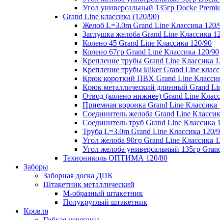
Угол универсальный 135гр Docke Premi
Grand Line классика (120/90)
Желоб L=3.0m Grand Line Классика 120/
Заглушка желоба Grand Line Классика 1
Колено 45 Grand Line Классика 120/90
Колено 67гр Grand Line Классика 120/90
Крепление трубы Grand Line Классика 1
Крепление трубы kliker Grand Line класс
Крюк короткий ПВХ Grand Line Классик
Крюк металлический длинный Grand Lin
Отвод (колено нижнее) Grand Line Класс
Приемная воронка Grand Line Классика 
Соединитель желоба Grand Line Классик
Соединитель труб Grand Line Классика 
Труба L=3.0m Grand Line Классика 120/
Угол желоба 90гр Grand Line Классика 1
Угол желоба универсальный 135гр Grand
Технониколь ОПТИМА 120/80
Заборы
Заборная доска ДПК
Штакетник металлический
М-образный штакетник
Полукруглый штакетник
Кровля
Гибкая черепица