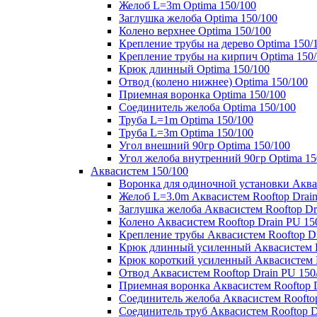
Желоб L=3m Optima 150/100
Заглушка желоба Optima 150/100
Колено верхнее Optima 150/100
Крепление трубы на дерево Optima 150/
Крепление трубы на кирпич Optima 150
Крюк длинный Optima 150/100
Отвод (колено нижнее) Optima 150/100
Приемная воронка Optima 150/100
Соединитель желоба Optima 150/100
Труба L=1m Optima 150/100
Труба L=3m Optima 150/100
Угол внешний 90гр Optima 150/100
Угол желоба внутренний 90гр Optima 15
Аквасистем 150/100
Воронка для одиночной установки Аквас
Желоб L=3.0m Аквасистем Rooftop Drain
Заглушка желоба Аквасистем Rooftop Dr
Колено Аквасистем Rooftop Drain PU 15
Крепление трубы Аквасистем Rooftop Dr
Крюк длинный усиленный Аквасистем Ro
Крюк короткий усиленный Аквасистем R
Отвод Аквасистем Rooftop Drain PU 150
Приемная воронка Аквасистем Rooftop D
Соединитель желоба Аквасистем Rooftop
Соединитель труб Аквасистем Rooftop D