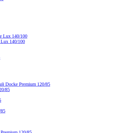
e Lux 140/100
 Lux 140/100
5
й Docke Premium 120/85
20/85
5
/85
 Premium 120/85