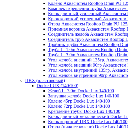
Колено Аквасистем Rooftop Drain PU 12
Комплект крепления трубы Аквасистем R
Крюк длинный усиленный Аквасистем Ro
Крюк короткий усиленный Аквасистем R
Отвод Аквасистем Rooftop Drain PU 125
Приемная воронка Аквасистем Rooftop D
Соединитель желоба Аквасистем Rooftop
Соединитель труб Аквасистем Rooftop D
Тройник трубы Аквасистем Rooftop Drai
Труба L=1.0m Аквасистем Rooftop Drain
Труба L=3.0m Аквасистем Rooftop Drain
Угол желоба внешний 135гр. Аквасистем
Угол желоба внешний 90гр Аквасистем R
Угол желоба внутренний 135гр. Аквасис
Угол желоба внутренний 90гр Аквасисте
ПВХ (пластиковый)
Docke LUX (140/100)
Желоб L=3.0m Docke Lux 140/100
Заглушка желоба Docke Lux 140/100
Колено 45гр Docke Lux 140/100
Колено 72гр Docke Lux 140/100
Крепление трубы Docke Lux 140/100
Крюк длинный металлический Docke Lu
Крюк короткий ПВХ Docke Lux 140/100
Отвод (нижнее колено) Docke Lux 140/1