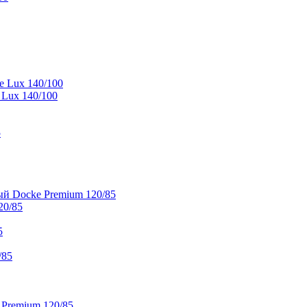
e Lux 140/100
 Lux 140/100
5
й Docke Premium 120/85
20/85
5
/85
 Premium 120/85