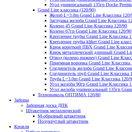
Угол универсальный 135гр Docke Premi
Grand Line классика (120/90)
Желоб L=3.0m Grand Line Классика 120/
Заглушка желоба Grand Line Классика 1
Колено 45 Grand Line Классика 120/90
Колено 67гр Grand Line Классика 120/90
Крепление трубы Grand Line Классика 1
Крепление трубы kliker Grand Line класс
Крюк короткий ПВХ Grand Line Классик
Крюк металлический длинный Grand Lin
Отвод (колено нижнее) Grand Line Класс
Приемная воронка Grand Line Классика 
Соединитель желоба Grand Line Классик
Соединитель труб Grand Line Классика 
Труба L=3.0m Grand Line Классика 120/
Угол желоба 90гр Grand Line Классика 1
Угол желоба универсальный 135гр Grand
Технониколь ОПТИМА 120/80
Заборы
Заборная доска ДПК
Штакетник металлический
М-образный штакетник
Полукруглый штакетник
Кровля
Гибкая черепица