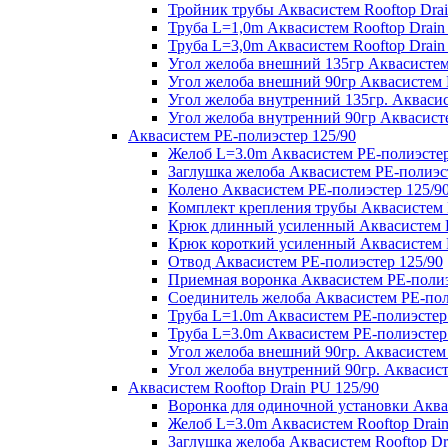
Тройник трубы Аквасистем Rooftop Drai
Труба L=1,0m Аквасистем Rooftop Drain
Труба L=3,0m Аквасистем Rooftop Drain
Угол желоба внешний 135гр Аквасистем 
Угол желоба внешний 90гр Аквасистем R
Угол желоба внутренний 135гр. Аквасис
Угол желоба внутренний 90гр Аквасисте
Аквасистем PE-полиэстер 125/90
Желоб L=3.0m Аквасистем PE-полиэстер
Заглушка желоба Аквасистем PE-полиэс
Колено Аквасистем PE-полиэстер 125/9
Комплект крепления трубы Аквасистем 
Крюк длинный усиленный Аквасистем P
Крюк короткий усиленный Аквасистем P
Отвод Аквасистем РЕ-полиэстер 125/90
Приемная воронка Аквасистем PE-полиэ
Соединитель желоба Аквасистем PE-пол
Труба L=1.0m Аквасистем PE-полиэстер
Труба L=3.0m Аквасистем PE-полиэстер
Угол желоба внешний 90гр. Аквасистем
Угол желоба внутренний 90гр. Аквасист
Аквасистем Rooftop Drain PU 125/90
Воронка для одиночной установки Аквас
Желоб L=3.0m Аквасистем Rooftop Drain
Заглушка желоба Аквасистем Rooftop Dr