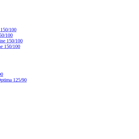
 150/100
50/100
ne 150/100
e 150/100
90
ptima 125/90