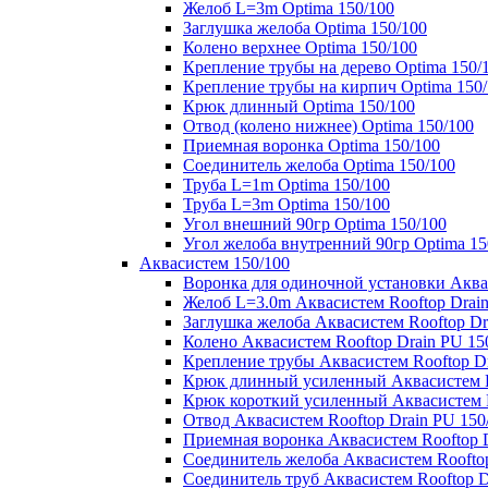
Желоб L=3m Optima 150/100
Заглушка желоба Optima 150/100
Колено верхнее Optima 150/100
Крепление трубы на дерево Optima 150/
Крепление трубы на кирпич Optima 150
Крюк длинный Optima 150/100
Отвод (колено нижнее) Optima 150/100
Приемная воронка Optima 150/100
Соединитель желоба Optima 150/100
Труба L=1m Optima 150/100
Труба L=3m Optima 150/100
Угол внешний 90гр Optima 150/100
Угол желоба внутренний 90гр Optima 15
Аквасистем 150/100
Воронка для одиночной установки Аквас
Желоб L=3.0m Аквасистем Rooftop Drain
Заглушка желоба Аквасистем Rooftop Dr
Колено Аквасистем Rooftop Drain PU 15
Крепление трубы Аквасистем Rooftop Dr
Крюк длинный усиленный Аквасистем Ro
Крюк короткий усиленный Аквасистем R
Отвод Аквасистем Rooftop Drain PU 150
Приемная воронка Аквасистем Rooftop D
Соединитель желоба Аквасистем Rooftop
Соединитель труб Аквасистем Rooftop D