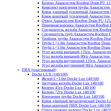
Колено Аквасистем Rooftop Drain PU 12
Комплект крепления трубы Аквасистем R
Крюк длинный усиленный Аквасистем Ro
Крюк короткий усиленный Аквасистем R
Отвод Аквасистем Rooftop Drain PU 125
Приемная воронка Аквасистем Rooftop D
Соединитель желоба Аквасистем Rooftop
Соединитель труб Аквасистем Rooftop D
Тройник трубы Аквасистем Rooftop Drai
Труба L=1.0m Аквасистем Rooftop Drain
Труба L=3.0m Аквасистем Rooftop Drain
Угол желоба внешний 135гр. Аквасистем
Угол желоба внешний 90гр Аквасистем R
Угол желоба внутренний 135гр. Аквасис
Угол желоба внутренний 90гр Аквасисте
ПВХ (пластиковый)
Docke LUX (140/100)
Желоб L=3.0m Docke Lux 140/100
Заглушка желоба Docke Lux 140/100
Колено 45гр Docke Lux 140/100
Колено 72гр Docke Lux 140/100
Крепление трубы Docke Lux 140/100
Крюк длинный металлический Docke Lu
Крюк короткий ПВХ Docke Lux 140/100
Отвод (нижнее колено) Docke Lux 140/1