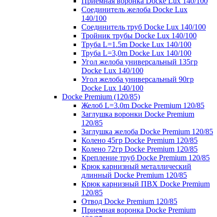
Приемная воронка Docke Lux 140/100
Соединитель желоба Docke Lux
140/100
Соединитель труб Docke Lux 140/100
Тройник трубы Docke Lux 140/100
Труба L=1.5m Docke Lux 140/100
Труба L=3,0m Docke Lux 140/100
Угол желоба универсальный 135гр
Docke Lux 140/100
Угол желоба универсальный 90гр
Docke Lux 140/100
Docke Premium (120/85)
Желоб L=3.0m Docke Premium 120/85
Заглушка воронки Docke Premium
120/85
Заглушка желоба Docke Premium 120/85
Колено 45гр Docke Premium 120/85
Колено 72гр Docke Premium 120/85
Крепление труб Docke Premium 120/85
Крюк карнизный металлический
длинный Docke Premium 120/85
Крюк карнизный ПВХ Docke Premium
120/85
Отвод Docke Premium 120/85
Приемная воронка Docke Premium