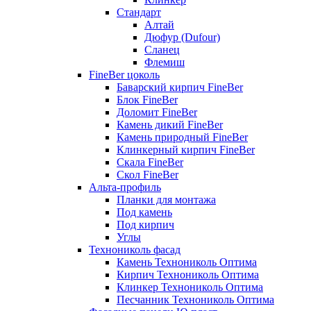
Стандарт
Алтай
Дюфур (Dufour)
Сланец
Флемиш
FineBer цоколь
Баварский кирпич FineBer
Блок FineBer
Доломит FineBer
Камень дикий FineBer
Камень природный FineBer
Клинкерный кирпич FineBer
Скала FineBer
Скол FineBer
Альта-профиль
Планки для монтажа
Под камень
Под кирпич
Углы
Технониколь фасад
Камень Технониколь Оптима
Кирпич Технониколь Оптима
Клинкер Технониколь Оптима
Песчанник Технониколь Оптима