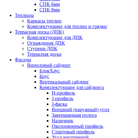
СПК 6мм
СПК 8мм
Теплицы
Каркасы теплиц
Комплектующие для теплиц и грядки
Террасная доска (ДПК)
Комплектующие для ДПК
Ограждения ДПК
Ступени ДПК
Террасная доска
Фасады
Виниловый сайдинг
БлокХаус
Брус
Вертикальный сайдинг
Комплектующие для сайдинга
H-профиль
J-профиль
J-фаска
Внешний (наружный) угол
Завершающая полоса
Наличник
Околооконный профиль
Стартовый профиль
Угол внутренний