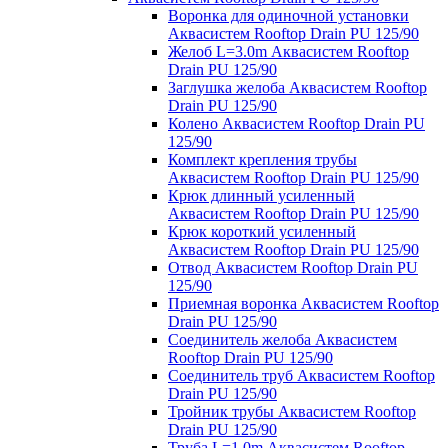
Воронка для одиночной установки
Аквасистем Rooftop Drain PU 125/90
Желоб L=3.0m Аквасистем Rooftop
Drain PU 125/90
Заглушка желоба Аквасистем Rooftop
Drain PU 125/90
Колено Аквасистем Rooftop Drain PU
125/90
Комплект крепления трубы
Аквасистем Rooftop Drain PU 125/90
Крюк длинный усиленный
Аквасистем Rooftop Drain PU 125/90
Крюк короткий усиленный
Аквасистем Rooftop Drain PU 125/90
Отвод Аквасистем Rooftop Drain PU
125/90
Приемная воронка Аквасистем Rooftop
Drain PU 125/90
Соединитель желоба Аквасистем
Rooftop Drain PU 125/90
Соединитель труб Аквасистем Rooftop
Drain PU 125/90
Тройник трубы Аквасистем Rooftop
Drain PU 125/90
Труба L=1.0m Аквасистем Rooftop