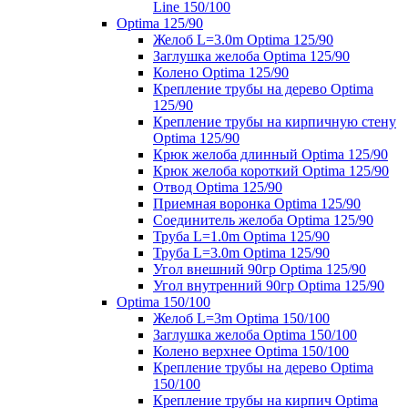
Line 150/100
Optima 125/90
Желоб L=3.0m Optima 125/90
Заглушка желоба Optima 125/90
Колено Optima 125/90
Крепление трубы на дерево Optima
125/90
Крепление трубы на кирпичную стену
Optima 125/90
Крюк желоба длинный Optima 125/90
Крюк желоба короткий Optima 125/90
Отвод Optima 125/90
Приемная воронка Optima 125/90
Соединитель желоба Optima 125/90
Труба L=1.0m Optima 125/90
Труба L=3.0m Optima 125/90
Угол внешний 90гр Optima 125/90
Угол внутренний 90гр Optima 125/90
Optima 150/100
Желоб L=3m Optima 150/100
Заглушка желоба Optima 150/100
Колено верхнее Optima 150/100
Крепление трубы на дерево Optima
150/100
Крепление трубы на кирпич Optima