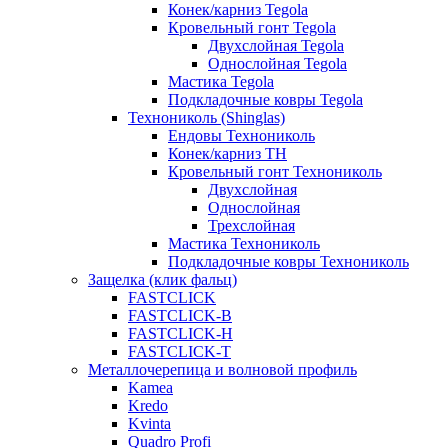
Конек/карниз Tegola
Кровельный гонт Tegola
Двухслойная Tegola
Однослойная Tegola
Мастика Tegola
Подкладочные ковры Tegola
Технониколь (Shinglas)
Ендовы Технониколь
Конек/карниз ТН
Кровельный гонт Технониколь
Двухслойная
Однослойная
Трехслойная
Мастика Технониколь
Подкладочные ковры Технониколь
Защелка (клик фальц)
FASTCLICK
FASTCLICK-B
FASTCLICK-H
FASTCLICK-T
Металлочерепица и волновой профиль
Kamea
Kredo
Kvinta
Quadro Profi