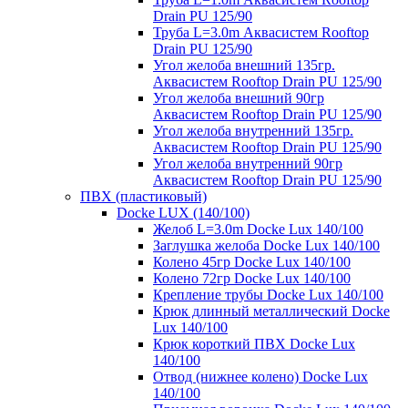
Drain PU 125/90
Труба L=3.0m Аквасистем Rooftop
Drain PU 125/90
Угол желоба внешний 135гр.
Аквасистем Rooftop Drain PU 125/90
Угол желоба внешний 90гр
Аквасистем Rooftop Drain PU 125/90
Угол желоба внутренний 135гр.
Аквасистем Rooftop Drain PU 125/90
Угол желоба внутренний 90гр
Аквасистем Rooftop Drain PU 125/90
ПВХ (пластиковый)
Docke LUX (140/100)
Желоб L=3.0m Docke Lux 140/100
Заглушка желоба Docke Lux 140/100
Колено 45гр Docke Lux 140/100
Колено 72гр Docke Lux 140/100
Крепление трубы Docke Lux 140/100
Крюк длинный металлический Docke
Lux 140/100
Крюк короткий ПВХ Docke Lux
140/100
Отвод (нижнее колено) Docke Lux
140/100