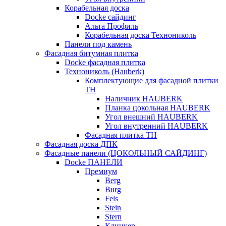
Корабельная доска
Docke сайдинг
Альта Профиль
Корабельная доска Технониколь
Панели под камень
Фасадная битумная плитка
Docke фасадная плитка
Технониколь (Hauberk)
Комплектующие для фасадной плитки
ТН
Наличник HAUBERK
Планка цокольная HAUBERK
Угол внешний HAUBERK
Угол внутренний HAUBERK
Фасадная плитка ТН
Фасадная доска ДПК
Фасадные панели (ЦОКОЛЬНЫЙ САЙДИНГ)
Docke ПАНЕЛИ
Премиум
Berg
Burg
Fels
Stein
Stern
Клинкер