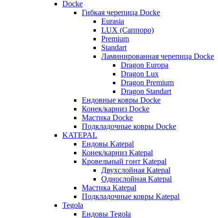
Docke
Гибкая черепица Docke
Eurasia
LUX (Саппоро)
Premium
Standart
Ламинированная черепица Docke
Dragon Europa
Dragon Lux
Dragon Premium
Dragon Standart
Ендовные ковры Docke
Конек/карниз Docke
Мастика Docke
Подкладочные ковры Docke
KATEPAL
Ендовы Katepal
Конек/карниз Katepal
Кровельный гонт Katepal
Двухслойная Katepal
Однослойная Katepal
Мастика Katepal
Подкладочные ковры Katepal
Tegola
Ендовы Tegola