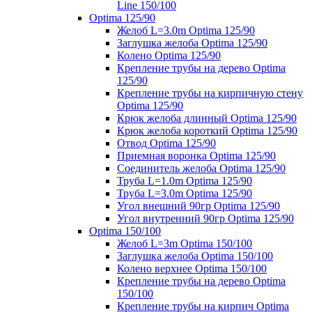
Line 150/100
Optima 125/90
Желоб L=3.0m Optima 125/90
Заглушка желоба Optima 125/90
Колено Optima 125/90
Крепление трубы на дерево Optima
125/90
Крепление трубы на кирпичную стену
Optima 125/90
Крюк желоба длинный Optima 125/90
Крюк желоба короткий Optima 125/90
Отвод Optima 125/90
Приемная воронка Optima 125/90
Соединитель желоба Optima 125/90
Труба L=1.0m Optima 125/90
Труба L=3.0m Optima 125/90
Угол внешний 90гр Optima 125/90
Угол внутренний 90гр Optima 125/90
Optima 150/100
Желоб L=3m Optima 150/100
Заглушка желоба Optima 150/100
Колено верхнее Optima 150/100
Крепление трубы на дерево Optima
150/100
Крепление трубы на кирпич Optima