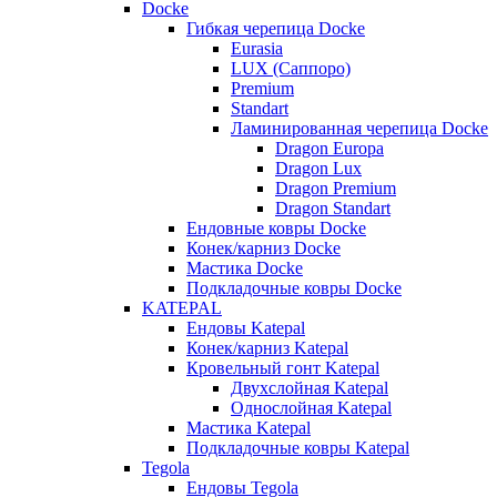
Docke
Гибкая черепица Docke
Eurasia
LUX (Саппоро)
Premium
Standart
Ламинированная черепица Docke
Dragon Europa
Dragon Lux
Dragon Premium
Dragon Standart
Ендовные ковры Docke
Конек/карниз Docke
Мастика Docke
Подкладочные ковры Docke
KATEPAL
Ендовы Katepal
Конек/карниз Katepal
Кровельный гонт Katepal
Двухслойная Katepal
Однослойная Katepal
Мастика Katepal
Подкладочные ковры Katepal
Tegola
Ендовы Tegola