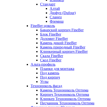
Стандарт
Алтай
Дюфур (Dufour)
Сланец
Флемиш
FineBer цоколь
Баварский кирпич FineBer
Блок FineBer
Доломит FineBer
Камень дикий FineBer
Камень природный FineBer
Клинкерный кирпич FineBer
Скала FineBer
Скол FineBer
Альта-профиль
Планки для монтажа
Под камень
Под кирпич
Углы
Технониколь фасад
Камень Технониколь Оптима
Кирпич Технониколь Оптима
Клинкер Технониколь Оптима
Песчанник Технониколь Оптима