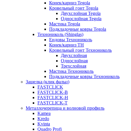
Конек/карниз Tegola
Кровельный гонт Tegola
Двухслойная Tegola
Однослойная Tegola
Мастика Tegola
Подкладочные ковры Tegola
Технониколь (Shinglas)
Ендовы Технониколь
Конек/карниз ТН
Кровельный гонт Технониколь
Двухслойная
Однослойная
Трехслойная
Мастика Технониколь
Подкладочные ковры Технониколь
Защелка (клик фальц)
FASTCLICK
FASTCLICK-B
FASTCLICK-H
FASTCLICK-T
Металлочерепица и волновой профиль
Kamea
Kredo
Kvinta
Quadro Profi