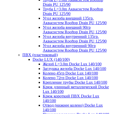
Drain PU 125/90
Труба L=3.0m Аквасистем Rooftop
Drain PU 125/90
Угол желоба внешний 135гр.
Аквасистем Rooftop Drain PU 125/90
Угол желоба внешний 90гр
Аквасистем Rooftop Drain PU 125/90
Угол желоба внутренний 135гр.
Аквасистем Rooftop Drain PU 125/90
Угол желоба внутренний 90гр
Аквасистем Rooftop Drain PU 125/90
ПВХ (пластиковый)
Docke LUX (140/100)
Желоб L=3.0m Docke Lux 140/100
Заглушка желоба Docke Lux 140/100
Колено 45гр Docke Lux 140/100
Колено 72гр Docke Lux 140/100
Крепление трубы Docke Lux 140/100
Крюк длинный металлический Docke
Lux 140/100
Крюк короткий ПВХ Docke Lux
140/100
Отвод (нижнее колено) Docke Lux
140/100