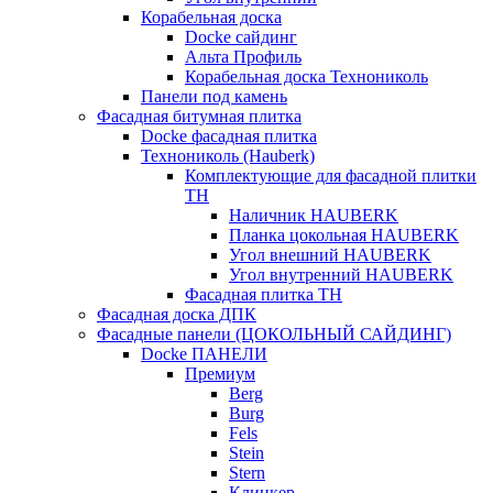
Корабельная доска
Docke сайдинг
Альта Профиль
Корабельная доска Технониколь
Панели под камень
Фасадная битумная плитка
Docke фасадная плитка
Технониколь (Hauberk)
Комплектующие для фасадной плитки
ТН
Наличник HAUBERK
Планка цокольная HAUBERK
Угол внешний HAUBERK
Угол внутренний HAUBERK
Фасадная плитка ТН
Фасадная доска ДПК
Фасадные панели (ЦОКОЛЬНЫЙ САЙДИНГ)
Docke ПАНЕЛИ
Премиум
Berg
Burg
Fels
Stein
Stern
Клинкер