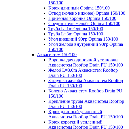
150/100
Крюк длинный Optima 150/100
Отвод (колено нижнее) Optima 150/100
Приемная воронка Optima 150/100
Соединитель желоба Optima 150/100
Труба L=1m Optima 150/100
Труба L=3m Optima 150/100
Угол внешний 90гр Optima 150/100
Угол желоба внутренний 90гр Optima
150/100
Аквасистем 150/100
Воронка для одиночной установки
Аквасистем Rooftop Drain PU 150/100
Желоб L=3.0m Аквасистем Rooftop
Drain PU 150/100
Заглушка желоба Аквасистем Rooftop
Drain PU 150/100
Колено Аквасистем Rooftop Drain PU
150/100
Крепление трубы Аквасистем Rooftop
Drain PU 150/100
Крюк длинный усиленный
Аквасистем Rooftop Drain PU 150/100
Крюк короткий усиленный
Аквасистем Rooftop Drain PU 150/100