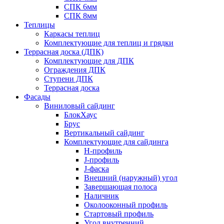
СПК 6мм
СПК 8мм
Теплицы
Каркасы теплиц
Комплектующие для теплиц и грядки
Террасная доска (ДПК)
Комплектующие для ДПК
Ограждения ДПК
Ступени ДПК
Террасная доска
Фасады
Виниловый сайдинг
БлокХаус
Брус
Вертикальный сайдинг
Комплектующие для сайдинга
H-профиль
J-профиль
J-фаска
Внешний (наружный) угол
Завершающая полоса
Наличник
Околооконный профиль
Стартовый профиль
Угол внутренний