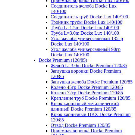
Приемная воронка Docke Lux 140/100
Соединитель желоба Docke Lux
140/100
Соединитель труб Docke Lux 140/100
Тройник трубы Docke Lux 140/100
Труба L=1.5m Docke Lux 140/100
Труба L=3,0m Docke Lux 140/100
Угол желоба универсальный 135гр
Docke Lux 140/100
Угол желоба универсальный 90гр
Docke Lux 140/100
Docke Premium (120/85)
Желоб L=3.0m Docke Premium 120/85
Заглушка воронки Docke Premium
120/85
Заглушка желоба Docke Premium 120/85
Колено 45гр Docke Premium 120/85
Колено 72гр Docke Premium 120/85
Крепление труб Docke Premium 120/85
Крюк карнизный металлический
длинный Docke Premium 120/85
Крюк карнизный ПВХ Docke Premium
120/85
Отвод Docke Premium 120/85
Приемная воронка Docke Premium