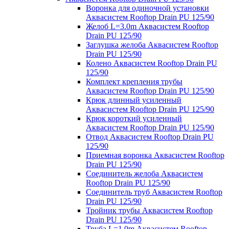
Воронка для одиночной установки
Аквасистем Rooftop Drain PU 125/90
Желоб L=3.0m Аквасистем Rooftop
Drain PU 125/90
Заглушка желоба Аквасистем Rooftop
Drain PU 125/90
Колено Аквасистем Rooftop Drain PU
125/90
Комплект крепления трубы
Аквасистем Rooftop Drain PU 125/90
Крюк длинный усиленный
Аквасистем Rooftop Drain PU 125/90
Крюк короткий усиленный
Аквасистем Rooftop Drain PU 125/90
Отвод Аквасистем Rooftop Drain PU
125/90
Приемная воронка Аквасистем Rooftop
Drain PU 125/90
Соединитель желоба Аквасистем
Rooftop Drain PU 125/90
Соединитель труб Аквасистем Rooftop
Drain PU 125/90
Тройник трубы Аквасистем Rooftop
Drain PU 125/90
Труба L=1.0m Аквасистем Rooftop