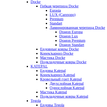
Docke
Гибкая черепица Docke
Eurasia
LUX (Саппоро)
Premium
Standart
Ламинированная черепица Docke
Dragon Europa
Dragon Lux
Dragon Premium
Dragon Standart
Ендовные ковры Docke
Конек/карниз Docke
Мастика Docke
Подкладочные ковры Docke
KATEPAL
Ендовы Katepal
Конек/карниз Katepal
Кровельный гонт Katepal
Двухслойная Katepal
Однослойная Katepal
Мастика Katepal
Подкладочные ковры Katepal
Tegola
Ендовы Tegola