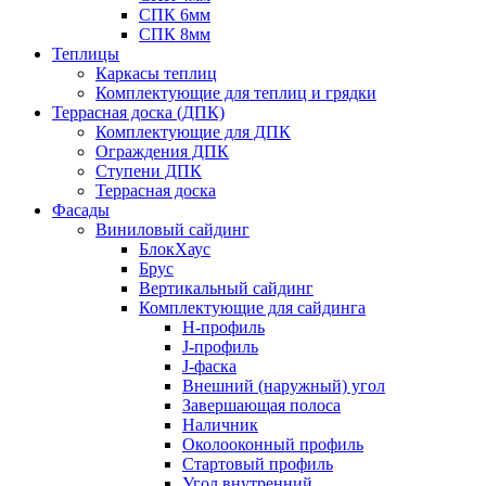
СПК 6мм
СПК 8мм
Теплицы
Каркасы теплиц
Комплектующие для теплиц и грядки
Террасная доска (ДПК)
Комплектующие для ДПК
Ограждения ДПК
Ступени ДПК
Террасная доска
Фасады
Виниловый сайдинг
БлокХаус
Брус
Вертикальный сайдинг
Комплектующие для сайдинга
H-профиль
J-профиль
J-фаска
Внешний (наружный) угол
Завершающая полоса
Наличник
Околооконный профиль
Стартовый профиль
Угол внутренний