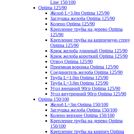
Line 150/100
Optima 125/90
Желоб L=3.0m Optima 125/90
Заглушка желоба Optima 125/90
Колено Optima 125/90
Крепление трубы на дерево Optima
125/90
Крепление трубы на кирпичную стену
Optima 125/90
Крюк желоба длинный Optima 125/90
Крюк желоба короткий Optima 125/90
Отвод Optima 125/90
Приемная воронка Optima 125/90
Соединитель желоба Optima 125/90
Труба L=1.0m Optima 125/90
Труба L=3.0m Optima 125/90
Угол внешний 90гр Optima 125/90
Угол внутренний 90гр Optima 125/90
Optima 150/100
Желоб L=3m Optima 150/100
Заглушка желоба Optima 150/100
Колено верхнее Optima 150/100
Крепление трубы на дерево Optima
150/100
Крепление трубы на кирпич Optima