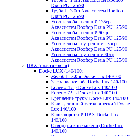
Drain PU 125/90
Труба L=3.0m Аквасистем Rooftop
Drain PU 125/90
Угол желоба внешний 135гр.
Аквасистем Rooftop Drain PU 125/90
Угол желоба внешний 90гр
Аквасистем Rooftop Drain PU 125/90
Угол желоба внутренний 135гр.
Аквасистем Rooftop Drain PU 125/90
Угол желоба внутренний 90гр
Аквасистем Rooftop Drain PU 125/90
ПВХ (пластиковый)
Docke LUX (140/100)
Желоб L=3.0m Docke Lux 140/100
Заглушка желоба Docke Lux 140/100
Колено 45гр Docke Lux 140/100
Колено 72гр Docke Lux 140/100
Крепление трубы Docke Lux 140/100
Крюк длинный металлический Docke
Lux 140/100
Крюк короткий ПВХ Docke Lux
140/100
Отвод (нижнее колено) Docke Lux
140/100