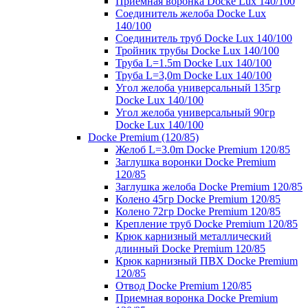
Приемная воронка Docke Lux 140/100
Соединитель желоба Docke Lux
140/100
Соединитель труб Docke Lux 140/100
Тройник трубы Docke Lux 140/100
Труба L=1.5m Docke Lux 140/100
Труба L=3,0m Docke Lux 140/100
Угол желоба универсальный 135гр
Docke Lux 140/100
Угол желоба универсальный 90гр
Docke Lux 140/100
Docke Premium (120/85)
Желоб L=3.0m Docke Premium 120/85
Заглушка воронки Docke Premium
120/85
Заглушка желоба Docke Premium 120/85
Колено 45гр Docke Premium 120/85
Колено 72гр Docke Premium 120/85
Крепление труб Docke Premium 120/85
Крюк карнизный металлический
длинный Docke Premium 120/85
Крюк карнизный ПВХ Docke Premium
120/85
Отвод Docke Premium 120/85
Приемная воронка Docke Premium