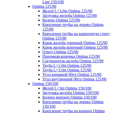
Line 150/100
Optima 125/90
Желоб L=3.0m Optima 125/90
Заглушка желоба Optima 125/90
Колено Optima 125/90
Крепление трубы на дерево Optima
125/90
Крепление трубы на кирпичную стену
Optima 125/90
Крюк желоба длинный Optima 125/90
Крюк желоба короткий Optima 125/90
Отвод Optima 125/90
Приемная воронка Optima 125/90
Соединитель желоба Optima 125/90
Труба L=1.0m Optima 125/90
Труба L=3.0m Optima 125/90
Угол внешний 90гр Optima 125/90
Угол внутренний 90гр Optima 125/90
Optima 150/100
Желоб L=3m Optima 150/100
Заглушка желоба Optima 150/100
Колено верхнее Optima 150/100
Крепление трубы на дерево Optima
150/100
Крепление трубы на кирпич Optima