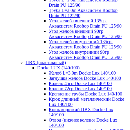
Drain PU 125/90
Труба L=3.0m Аквасистем Rooftop
Drain PU 125/90
Угол желоба внешний 135гр.
Аквасистем Rooftop Drain PU 125/90
Угол желоба внешний 90гр
Аквасистем Rooftop Drain PU 125/90
Угол желоба внутренний 135гр.
Аквасистем Rooftop Drain PU 125/90
Угол желоба внутренний 90гр
Аквасистем Rooftop Drain PU 125/90
ПВХ (пластиковый)
Docke LUX (140/100)
Желоб L=3.0m Docke Lux 140/100
Заглушка желоба Docke Lux 140/100
Колено 45гр Docke Lux 140/100
Колено 72гр Docke Lux 140/100
Крепление трубы Docke Lux 140/100
Крюк длинный металлический Docke
Lux 140/100
Крюк короткий ПВХ Docke Lux
140/100
Отвод (нижнее колено) Docke Lux
140/100