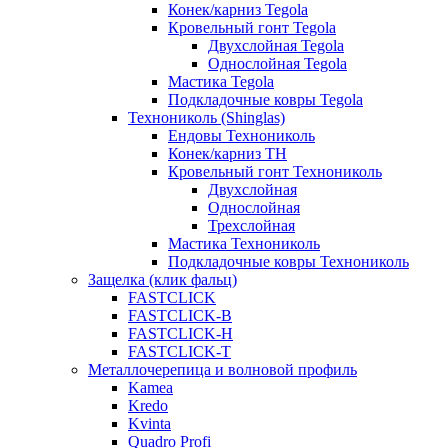
Конек/карниз Tegola
Кровельный гонт Tegola
Двухслойная Tegola
Однослойная Tegola
Мастика Tegola
Подкладочные ковры Tegola
Технониколь (Shinglas)
Ендовы Технониколь
Конек/карниз ТН
Кровельный гонт Технониколь
Двухслойная
Однослойная
Трехслойная
Мастика Технониколь
Подкладочные ковры Технониколь
Защелка (клик фальц)
FASTCLICK
FASTCLICK-B
FASTCLICK-H
FASTCLICK-T
Металлочерепица и волновой профиль
Kamea
Kredo
Kvinta
Quadro Profi