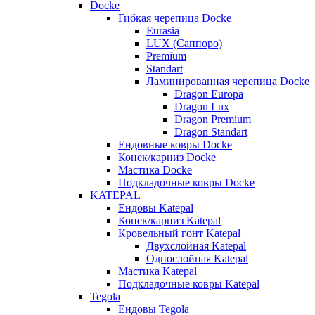
Docke
Гибкая черепица Docke
Eurasia
LUX (Саппоро)
Premium
Standart
Ламинированная черепица Docke
Dragon Europa
Dragon Lux
Dragon Premium
Dragon Standart
Ендовные ковры Docke
Конек/карниз Docke
Мастика Docke
Подкладочные ковры Docke
KATEPAL
Ендовы Katepal
Конек/карниз Katepal
Кровельный гонт Katepal
Двухслойная Katepal
Однослойная Katepal
Мастика Katepal
Подкладочные ковры Katepal
Tegola
Ендовы Tegola