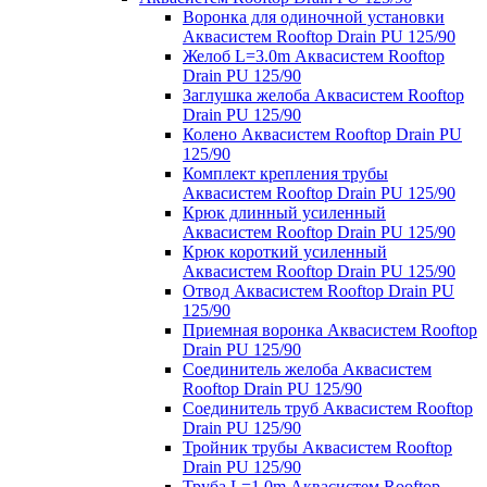
Воронка для одиночной установки
Аквасистем Rooftop Drain PU 125/90
Желоб L=3.0m Аквасистем Rooftop
Drain PU 125/90
Заглушка желоба Аквасистем Rooftop
Drain PU 125/90
Колено Аквасистем Rooftop Drain PU
125/90
Комплект крепления трубы
Аквасистем Rooftop Drain PU 125/90
Крюк длинный усиленный
Аквасистем Rooftop Drain PU 125/90
Крюк короткий усиленный
Аквасистем Rooftop Drain PU 125/90
Отвод Аквасистем Rooftop Drain PU
125/90
Приемная воронка Аквасистем Rooftop
Drain PU 125/90
Соединитель желоба Аквасистем
Rooftop Drain PU 125/90
Соединитель труб Аквасистем Rooftop
Drain PU 125/90
Тройник трубы Аквасистем Rooftop
Drain PU 125/90
Труба L=1.0m Аквасистем Rooftop