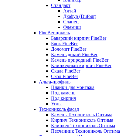
Стандарт
Алтай
Дюфур (Dufour)
Сланец
Флемиш
FineBer цоколь
Баварский кирпич FineBer
Блок FineBer
Доломит FineBer
Камень дикий FineBer
Камень природный FineBer
Клинкерный кирпич FineBer
Скала FineBer
Скол FineBer
Альта-профиль
Планки для монтажа
Под камень
Под кирпич
Углы
Технониколь фасад
Камень Технониколь Оптима
Кирпич Технониколь Оптима
Клинкер Технониколь Оптима
Песчанник Технониколь Оптима