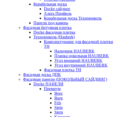
Корабельная доска
Docke сайдинг
Альта Профиль
Корабельная доска Технониколь
Панели под камень
Фасадная битумная плитка
Docke фасадная плитка
Технониколь (Hauberk)
Комплектующие для фасадной плитки
ТН
Наличник HAUBERK
Планка цокольная HAUBERK
Угол внешний HAUBERK
Угол внутренний HAUBERK
Фасадная плитка ТН
Фасадная доска ДПК
Фасадные панели (ЦОКОЛЬНЫЙ САЙДИНГ)
Docke ПАНЕЛИ
Премиум
Berg
Burg
Fels
Stein
Stern
Клинкер