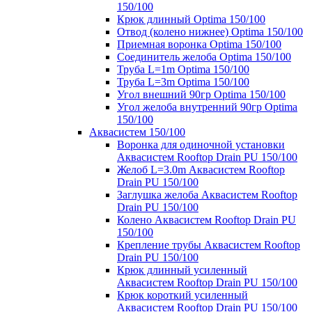
150/100
Крюк длинный Optima 150/100
Отвод (колено нижнее) Optima 150/100
Приемная воронка Optima 150/100
Соединитель желоба Optima 150/100
Труба L=1m Optima 150/100
Труба L=3m Optima 150/100
Угол внешний 90гр Optima 150/100
Угол желоба внутренний 90гр Optima
150/100
Аквасистем 150/100
Воронка для одиночной установки
Аквасистем Rooftop Drain PU 150/100
Желоб L=3.0m Аквасистем Rooftop
Drain PU 150/100
Заглушка желоба Аквасистем Rooftop
Drain PU 150/100
Колено Аквасистем Rooftop Drain PU
150/100
Крепление трубы Аквасистем Rooftop
Drain PU 150/100
Крюк длинный усиленный
Аквасистем Rooftop Drain PU 150/100
Крюк короткий усиленный
Аквасистем Rooftop Drain PU 150/100