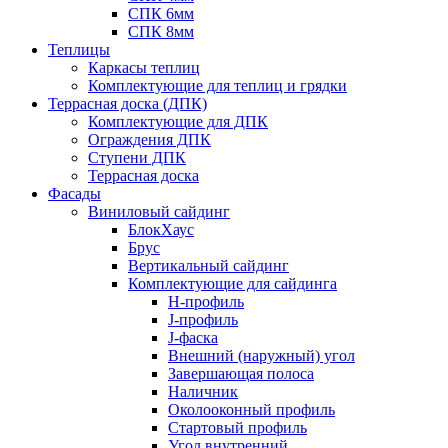
СПК 6мм
СПК 8мм
Теплицы
Каркасы теплиц
Комплектующие для теплиц и грядки
Террасная доска (ДПК)
Комплектующие для ДПК
Ограждения ДПК
Ступени ДПК
Террасная доска
Фасады
Виниловый сайдинг
БлокХаус
Брус
Вертикальный сайдинг
Комплектующие для сайдинга
H-профиль
J-профиль
J-фаска
Внешний (наружный) угол
Завершающая полоса
Наличник
Околооконный профиль
Стартовый профиль
Угол внутренний