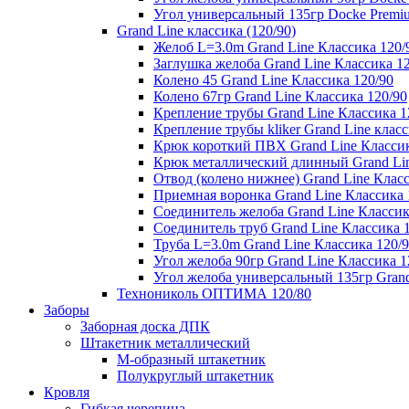
Угол универсальный 135гр Docke Premi
Grand Line классика (120/90)
Желоб L=3.0m Grand Line Классика 120/
Заглушка желоба Grand Line Классика 1
Колено 45 Grand Line Классика 120/90
Колено 67гр Grand Line Классика 120/90
Крепление трубы Grand Line Классика 1
Крепление трубы kliker Grand Line класс
Крюк короткий ПВХ Grand Line Классик
Крюк металлический длинный Grand Lin
Отвод (колено нижнее) Grand Line Класс
Приемная воронка Grand Line Классика 
Соединитель желоба Grand Line Классик
Соединитель труб Grand Line Классика 
Труба L=3.0m Grand Line Классика 120/
Угол желоба 90гр Grand Line Классика 1
Угол желоба универсальный 135гр Grand
Технониколь ОПТИМА 120/80
Заборы
Заборная доска ДПК
Штакетник металлический
М-образный штакетник
Полукруглый штакетник
Кровля
Гибкая черепица