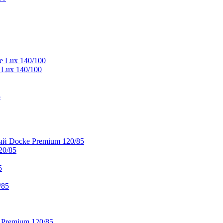
e Lux 140/100
 Lux 140/100
5
й Docke Premium 120/85
20/85
5
/85
 Premium 120/85