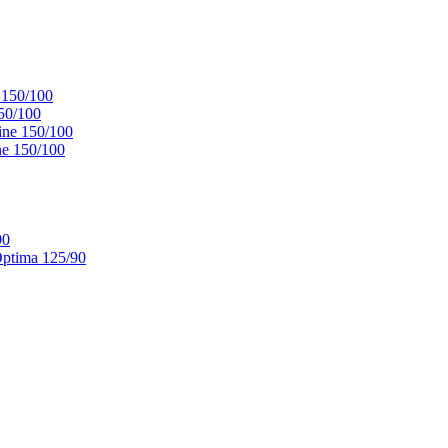
 150/100
50/100
ne 150/100
e 150/100
90
ptima 125/90