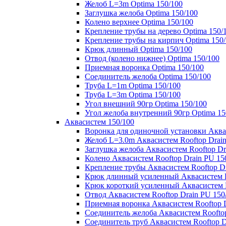
Желоб L=3m Optima 150/100
Заглушка желоба Optima 150/100
Колено верхнее Optima 150/100
Крепление трубы на дерево Optima 150/
Крепление трубы на кирпич Optima 150
Крюк длинный Optima 150/100
Отвод (колено нижнее) Optima 150/100
Приемная воронка Optima 150/100
Соединитель желоба Optima 150/100
Труба L=1m Optima 150/100
Труба L=3m Optima 150/100
Угол внешний 90гр Optima 150/100
Угол желоба внутренний 90гр Optima 15
Аквасистем 150/100
Воронка для одиночной установки Аквас
Желоб L=3.0m Аквасистем Rooftop Drain
Заглушка желоба Аквасистем Rooftop Dr
Колено Аквасистем Rooftop Drain PU 15
Крепление трубы Аквасистем Rooftop Dr
Крюк длинный усиленный Аквасистем Ro
Крюк короткий усиленный Аквасистем R
Отвод Аквасистем Rooftop Drain PU 150
Приемная воронка Аквасистем Rooftop D
Соединитель желоба Аквасистем Rooftop
Соединитель труб Аквасистем Rooftop D