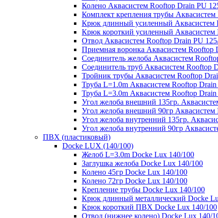
Колено Аквасистем Rooftop Drain PU 12
Комплект крепления трубы Аквасистем R
Крюк длинный усиленный Аквасистем Ro
Крюк короткий усиленный Аквасистем R
Отвод Аквасистем Rooftop Drain PU 125
Приемная воронка Аквасистем Rooftop D
Соединитель желоба Аквасистем Rooftop
Соединитель труб Аквасистем Rooftop D
Тройник трубы Аквасистем Rooftop Drai
Труба L=1.0m Аквасистем Rooftop Drain
Труба L=3.0m Аквасистем Rooftop Drain
Угол желоба внешний 135гр. Аквасистем
Угол желоба внешний 90гр Аквасистем R
Угол желоба внутренний 135гр. Аквасис
Угол желоба внутренний 90гр Аквасисте
ПВХ (пластиковый)
Docke LUX (140/100)
Желоб L=3.0m Docke Lux 140/100
Заглушка желоба Docke Lux 140/100
Колено 45гр Docke Lux 140/100
Колено 72гр Docke Lux 140/100
Крепление трубы Docke Lux 140/100
Крюк длинный металлический Docke Lu
Крюк короткий ПВХ Docke Lux 140/100
Отвод (нижнее колено) Docke Lux 140/1