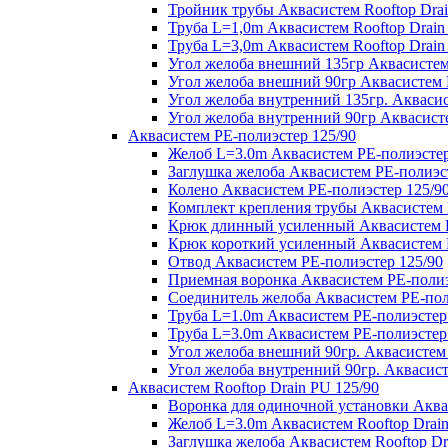
Тройник трубы Аквасистем Rooftop Drai
Труба L=1,0m Аквасистем Rooftop Drain
Труба L=3,0m Аквасистем Rooftop Drain
Угол желоба внешний 135гр Аквасистем 
Угол желоба внешний 90гр Аквасистем R
Угол желоба внутренний 135гр. Аквасис
Угол желоба внутренний 90гр Аквасисте
Аквасистем PE-полиэстер 125/90
Желоб L=3.0m Аквасистем PE-полиэстер
Заглушка желоба Аквасистем PE-полиэс
Колено Аквасистем PE-полиэстер 125/9
Комплект крепления трубы Аквасистем 
Крюк длинный усиленный Аквасистем P
Крюк короткий усиленный Аквасистем P
Отвод Аквасистем РЕ-полиэстер 125/90
Приемная воронка Аквасистем PE-полиэ
Соединитель желоба Аквасистем PE-пол
Труба L=1.0m Аквасистем PE-полиэстер
Труба L=3.0m Аквасистем PE-полиэстер
Угол желоба внешний 90гр. Аквасистем
Угол желоба внутренний 90гр. Аквасист
Аквасистем Rooftop Drain PU 125/90
Воронка для одиночной установки Аквас
Желоб L=3.0m Аквасистем Rooftop Drain
Заглушка желоба Аквасистем Rooftop Dr