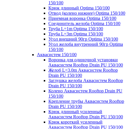
150/100
Крюк длинный Optima 150/100
Отвод (колено нижнее) Optima 150/100
Приемная воронка Optima 150/100
Соединитель желоба Optima 150/100
Труба L=1m Optima 150/100
Труба L=3m Optima 150/100
Угол внешний 90гр Optima 150/100
Угол желоба внутренний 90гр Optima
150/100
Аквасистем 150/100
Воронка для одиночной установки
Аквасистем Rooftop Drain PU 150/100
Желоб L=3.0m Аквасистем Rooftop
Drain PU 150/100
Заглушка желоба Аквасистем Rooftop
Drain PU 150/100
Колено Аквасистем Rooftop Drain PU
150/100
Крепление трубы Аквасистем Rooftop
Drain PU 150/100
Крюк длинный усиленный
Аквасистем Rooftop Drain PU 150/100
Крюк короткий усиленный
Аквасистем Rooftop Drain PU 150/100