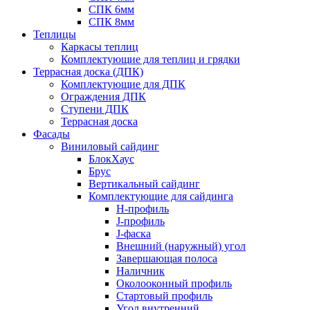
СПК 6мм
СПК 8мм
Теплицы
Каркасы теплиц
Комплектующие для теплиц и грядки
Террасная доска (ДПК)
Комплектующие для ДПК
Ограждения ДПК
Ступени ДПК
Террасная доска
Фасады
Виниловый сайдинг
БлокХаус
Брус
Вертикальный сайдинг
Комплектующие для сайдинга
H-профиль
J-профиль
J-фаска
Внешний (наружный) угол
Завершающая полоса
Наличник
Околооконный профиль
Стартовый профиль
Угол внутренний