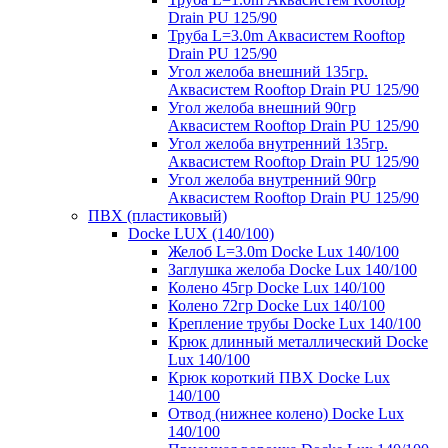
Drain PU 125/90
Труба L=3.0m Аквасистем Rooftop
Drain PU 125/90
Угол желоба внешний 135гр.
Аквасистем Rooftop Drain PU 125/90
Угол желоба внешний 90гр
Аквасистем Rooftop Drain PU 125/90
Угол желоба внутренний 135гр.
Аквасистем Rooftop Drain PU 125/90
Угол желоба внутренний 90гр
Аквасистем Rooftop Drain PU 125/90
ПВХ (пластиковый)
Docke LUX (140/100)
Желоб L=3.0m Docke Lux 140/100
Заглушка желоба Docke Lux 140/100
Колено 45гр Docke Lux 140/100
Колено 72гр Docke Lux 140/100
Крепление трубы Docke Lux 140/100
Крюк длинный металлический Docke
Lux 140/100
Крюк короткий ПВХ Docke Lux
140/100
Отвод (нижнее колено) Docke Lux
140/100