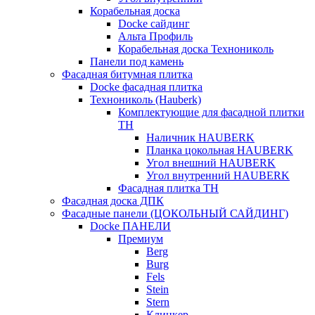
Корабельная доска
Docke сайдинг
Альта Профиль
Корабельная доска Технониколь
Панели под камень
Фасадная битумная плитка
Docke фасадная плитка
Технониколь (Hauberk)
Комплектующие для фасадной плитки
ТН
Наличник HAUBERK
Планка цокольная HAUBERK
Угол внешний HAUBERK
Угол внутренний HAUBERK
Фасадная плитка ТН
Фасадная доска ДПК
Фасадные панели (ЦОКОЛЬНЫЙ САЙДИНГ)
Docke ПАНЕЛИ
Премиум
Berg
Burg
Fels
Stein
Stern
Клинкер