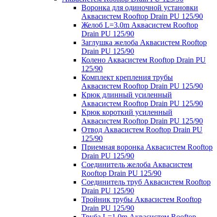
Воронка для одиночной установки
Аквасистем Rooftop Drain PU 125/90
Желоб L=3.0m Аквасистем Rooftop
Drain PU 125/90
Заглушка желоба Аквасистем Rooftop
Drain PU 125/90
Колено Аквасистем Rooftop Drain PU
125/90
Комплект крепления трубы
Аквасистем Rooftop Drain PU 125/90
Крюк длинный усиленный
Аквасистем Rooftop Drain PU 125/90
Крюк короткий усиленный
Аквасистем Rooftop Drain PU 125/90
Отвод Аквасистем Rooftop Drain PU
125/90
Приемная воронка Аквасистем Rooftop
Drain PU 125/90
Соединитель желоба Аквасистем
Rooftop Drain PU 125/90
Соединитель труб Аквасистем Rooftop
Drain PU 125/90
Тройник трубы Аквасистем Rooftop
Drain PU 125/90
Труба L=1.0m Аквасистем Rooftop