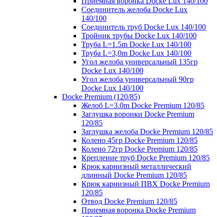
Приемная воронка Docke Lux 140/100
Соединитель желоба Docke Lux
140/100
Соединитель труб Docke Lux 140/100
Тройник трубы Docke Lux 140/100
Труба L=1.5m Docke Lux 140/100
Труба L=3,0m Docke Lux 140/100
Угол желоба универсальный 135гр
Docke Lux 140/100
Угол желоба универсальный 90гр
Docke Lux 140/100
Docke Premium (120/85)
Желоб L=3.0m Docke Premium 120/85
Заглушка воронки Docke Premium
120/85
Заглушка желоба Docke Premium 120/85
Колено 45гр Docke Premium 120/85
Колено 72гр Docke Premium 120/85
Крепление труб Docke Premium 120/85
Крюк карнизный металлический
длинный Docke Premium 120/85
Крюк карнизный ПВХ Docke Premium
120/85
Отвод Docke Premium 120/85
Приемная воронка Docke Premium