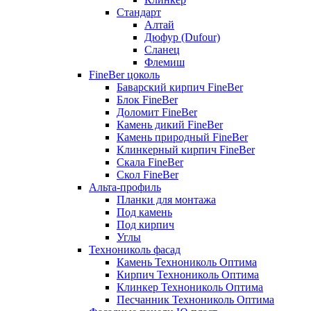
Стандарт
Алтай
Дюфур (Dufour)
Сланец
Флемиш
FineBer цоколь
Баварский кирпич FineBer
Блок FineBer
Доломит FineBer
Камень дикий FineBer
Камень природный FineBer
Клинкерный кирпич FineBer
Скала FineBer
Скол FineBer
Альта-профиль
Планки для монтажа
Под камень
Под кирпич
Углы
Технониколь фасад
Камень Технониколь Оптима
Кирпич Технониколь Оптима
Клинкер Технониколь Оптима
Песчанник Технониколь Оптима