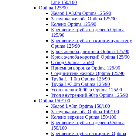
Line 150/100
Optima 125/90
Желоб L=3.0m Optima 125/90
Заглушка желоба Optima 125/90
Колено Optima 125/90
Крепление трубы на дерево Optima
125/90
Крепление трубы на кирпичную стену
Optima 125/90
Крюк желоба длинный Optima 125/90
Крюк желоба короткий Optima 125/90
Отвод Optima 125/90
Приемная воронка Optima 125/90
Соединитель желоба Optima 125/90
Труба L=1.0m Optima 125/90
Труба L=3.0m Optima 125/90
Угол внешний 90гр Optima 125/90
Угол внутренний 90гр Optima 125/90
Optima 150/100
Желоб L=3m Optima 150/100
Заглушка желоба Optima 150/100
Колено верхнее Optima 150/100
Крепление трубы на дерево Optima
150/100
Крепление трубы на кирпич Optima