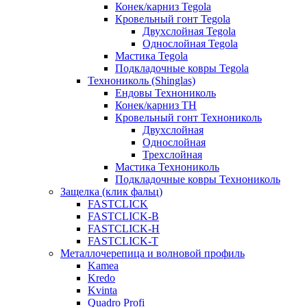
Конек/карниз Tegola
Кровельный гонт Tegola
Двухслойная Tegola
Однослойная Tegola
Мастика Tegola
Подкладочные ковры Tegola
Технониколь (Shinglas)
Ендовы Технониколь
Конек/карниз ТН
Кровельный гонт Технониколь
Двухслойная
Однослойная
Трехслойная
Мастика Технониколь
Подкладочные ковры Технониколь
Защелка (клик фальц)
FASTCLICK
FASTCLICK-B
FASTCLICK-H
FASTCLICK-T
Металлочерепица и волновой профиль
Kamea
Kredo
Kvinta
Quadro Profi