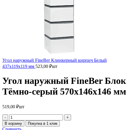
Угол наружный FineBer Клинкерный кирпич Белый
437х119х119 мм
523,00
₽
шт
Угол наружный FineBer Блок
Тёмно-серый 570х146х146 мм
519,00
₽
шт
В корзину
Покупка в 1 клик
Сравнить