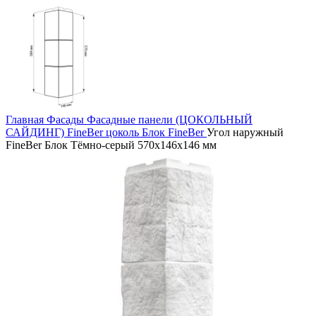
Главная
Фасады
Фасадные панели (ЦОКОЛЬНЫЙ
САЙДИНГ)
FineBer цоколь
Блок FineBer
Угол наружный
FineBer Блок Тёмно-серый 570х146х146 мм