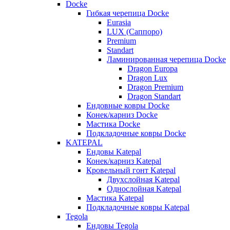
Docke
Гибкая черепица Docke
Eurasia
LUX (Саппоро)
Premium
Standart
Ламинированная черепица Docke
Dragon Europa
Dragon Lux
Dragon Premium
Dragon Standart
Ендовные ковры Docke
Конек/карниз Docke
Мастика Docke
Подкладочные ковры Docke
KATEPAL
Ендовы Katepal
Конек/карниз Katepal
Кровельный гонт Katepal
Двухслойная Katepal
Однослойная Katepal
Мастика Katepal
Подкладочные ковры Katepal
Tegola
Ендовы Tegola