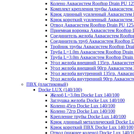
Колено Аквасистем Rooftop Drain PU 12
Комплект крепления трубы Аквасистем R
Крюк длинный усиленный Аквасистем Ro
Крюк короткий усиленный Аквасистем R
Отвод Аквасистем Rooftop Drain PU 125
Приемная воронка Аквасистем Rooftop D
Соединитель желоба Аквасистем Rooftop
Соединитель труб Аквасистем Rooftop D
Тройник трубы Аквасистем Rooftop Drai
Труба L=1.0m Аквасистем Rooftop Drain
Труба L=3.0m Аквасистем Rooftop Drain
Угол желоба внешний 135гр. Аквасистем
Угол желоба внешний 90гр Аквасистем R
Угол желоба внутренний 135гр. Аквасис
Угол желоба внутренний 90гр Аквасисте
ПВХ (пластиковый)
Docke LUX (140/100)
Желоб L=3.0m Docke Lux 140/100
Заглушка желоба Docke Lux 140/100
Колено 45гр Docke Lux 140/100
Колено 72гр Docke Lux 140/100
Крепление трубы Docke Lux 140/100
Крюк длинный металлический Docke Lu
Крюк короткий ПВХ Docke Lux 140/100
Отвод (нижнее колено) Docke Lux 140/1