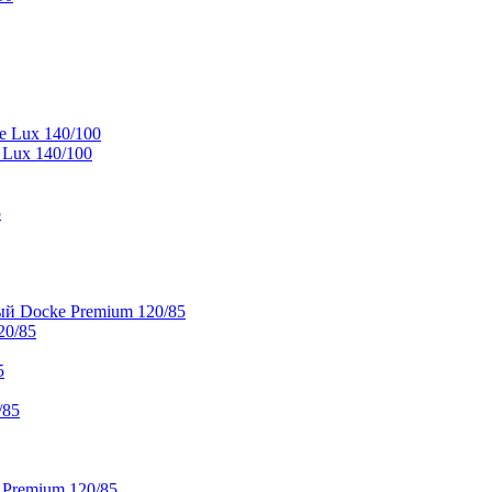
e Lux 140/100
 Lux 140/100
5
й Docke Premium 120/85
20/85
5
/85
 Premium 120/85