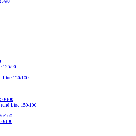
25/90
90
e 125/90
 Line 150/100
50/100
and Line 150/100
50/100
50/100