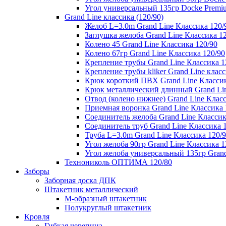
Угол универсальный 135гр Docke Premi
Grand Line классика (120/90)
Желоб L=3.0m Grand Line Классика 120/
Заглушка желоба Grand Line Классика 1
Колено 45 Grand Line Классика 120/90
Колено 67гр Grand Line Классика 120/90
Крепление трубы Grand Line Классика 1
Крепление трубы kliker Grand Line класс
Крюк короткий ПВХ Grand Line Классик
Крюк металлический длинный Grand Lin
Отвод (колено нижнее) Grand Line Класс
Приемная воронка Grand Line Классика 
Соединитель желоба Grand Line Классик
Соединитель труб Grand Line Классика 
Труба L=3.0m Grand Line Классика 120/
Угол желоба 90гр Grand Line Классика 1
Угол желоба универсальный 135гр Grand
Технониколь ОПТИМА 120/80
Заборы
Заборная доска ДПК
Штакетник металлический
М-образный штакетник
Полукруглый штакетник
Кровля
Гибкая черепица