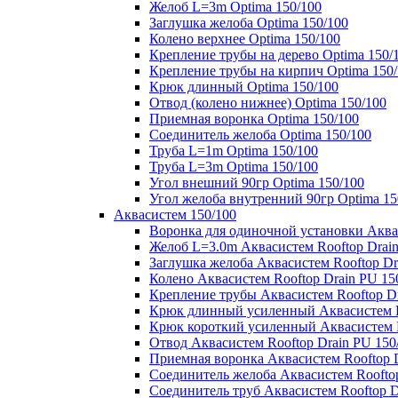
Желоб L=3m Optima 150/100
Заглушка желоба Optima 150/100
Колено верхнее Optima 150/100
Крепление трубы на дерево Optima 150/
Крепление трубы на кирпич Optima 150
Крюк длинный Optima 150/100
Отвод (колено нижнее) Optima 150/100
Приемная воронка Optima 150/100
Соединитель желоба Optima 150/100
Труба L=1m Optima 150/100
Труба L=3m Optima 150/100
Угол внешний 90гр Optima 150/100
Угол желоба внутренний 90гр Optima 15
Аквасистем 150/100
Воронка для одиночной установки Аквас
Желоб L=3.0m Аквасистем Rooftop Drain
Заглушка желоба Аквасистем Rooftop Dr
Колено Аквасистем Rooftop Drain PU 15
Крепление трубы Аквасистем Rooftop Dr
Крюк длинный усиленный Аквасистем Ro
Крюк короткий усиленный Аквасистем R
Отвод Аквасистем Rooftop Drain PU 150
Приемная воронка Аквасистем Rooftop D
Соединитель желоба Аквасистем Rooftop
Соединитель труб Аквасистем Rooftop D