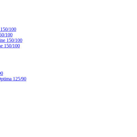
 150/100
50/100
ne 150/100
e 150/100
90
ptima 125/90