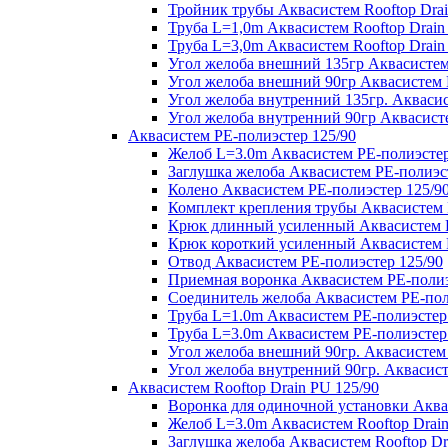
Тройник трубы Аквасистем Rooftop Drai
Труба L=1,0m Аквасистем Rooftop Drain
Труба L=3,0m Аквасистем Rooftop Drain
Угол желоба внешний 135гр Аквасистем 
Угол желоба внешний 90гр Аквасистем R
Угол желоба внутренний 135гр. Аквасис
Угол желоба внутренний 90гр Аквасисте
Аквасистем PE-полиэстер 125/90
Желоб L=3.0m Аквасистем PE-полиэстер
Заглушка желоба Аквасистем PE-полиэс
Колено Аквасистем PE-полиэстер 125/9
Комплект крепления трубы Аквасистем 
Крюк длинный усиленный Аквасистем P
Крюк короткий усиленный Аквасистем P
Отвод Аквасистем РЕ-полиэстер 125/90
Приемная воронка Аквасистем PE-полиэ
Соединитель желоба Аквасистем PE-пол
Труба L=1.0m Аквасистем PE-полиэстер
Труба L=3.0m Аквасистем PE-полиэстер
Угол желоба внешний 90гр. Аквасистем
Угол желоба внутренний 90гр. Аквасист
Аквасистем Rooftop Drain PU 125/90
Воронка для одиночной установки Аквас
Желоб L=3.0m Аквасистем Rooftop Drain
Заглушка желоба Аквасистем Rooftop Dr