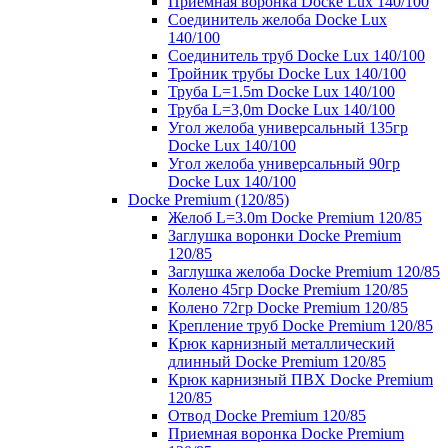
Приемная воронка Docke Lux 140/100
Соединитель желоба Docke Lux
140/100
Соединитель труб Docke Lux 140/100
Тройник трубы Docke Lux 140/100
Труба L=1.5m Docke Lux 140/100
Труба L=3,0m Docke Lux 140/100
Угол желоба универсальный 135гр
Docke Lux 140/100
Угол желоба универсальный 90гр
Docke Lux 140/100
Docke Premium (120/85)
Желоб L=3.0m Docke Premium 120/85
Заглушка воронки Docke Premium
120/85
Заглушка желоба Docke Premium 120/85
Колено 45гр Docke Premium 120/85
Колено 72гр Docke Premium 120/85
Крепление труб Docke Premium 120/85
Крюк карнизный металлический
длинный Docke Premium 120/85
Крюк карнизный ПВХ Docke Premium
120/85
Отвод Docke Premium 120/85
Приемная воронка Docke Premium