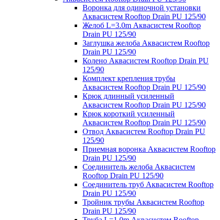
Воронка для одиночной установки
Аквасистем Rooftop Drain PU 125/90
Желоб L=3.0m Аквасистем Rooftop
Drain PU 125/90
Заглушка желоба Аквасистем Rooftop
Drain PU 125/90
Колено Аквасистем Rooftop Drain PU
125/90
Комплект крепления трубы
Аквасистем Rooftop Drain PU 125/90
Крюк длинный усиленный
Аквасистем Rooftop Drain PU 125/90
Крюк короткий усиленный
Аквасистем Rooftop Drain PU 125/90
Отвод Аквасистем Rooftop Drain PU
125/90
Приемная воронка Аквасистем Rooftop
Drain PU 125/90
Соединитель желоба Аквасистем
Rooftop Drain PU 125/90
Соединитель труб Аквасистем Rooftop
Drain PU 125/90
Тройник трубы Аквасистем Rooftop
Drain PU 125/90
Труба L=1.0m Аквасистем Rooftop