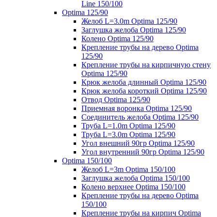
Line 150/100
Optima 125/90
Желоб L=3.0m Optima 125/90
Заглушка желоба Optima 125/90
Колено Optima 125/90
Крепление трубы на дерево Optima
125/90
Крепление трубы на кирпичную стену
Optima 125/90
Крюк желоба длинный Optima 125/90
Крюк желоба короткий Optima 125/90
Отвод Optima 125/90
Приемная воронка Optima 125/90
Соединитель желоба Optima 125/90
Труба L=1.0m Optima 125/90
Труба L=3.0m Optima 125/90
Угол внешний 90гр Optima 125/90
Угол внутренний 90гр Optima 125/90
Optima 150/100
Желоб L=3m Optima 150/100
Заглушка желоба Optima 150/100
Колено верхнее Optima 150/100
Крепление трубы на дерево Optima
150/100
Крепление трубы на кирпич Optima