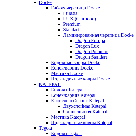
Docke
Гибкая черепица Docke
Eurasia
LUX (Саппоро)
Premium
Standart
Ламинированная черепица Docke
Dragon Europa
Dragon Lux
Dragon Premium
Dragon Standart
Ендовные ковры Docke
Конек/карниз Docke
Мастика Docke
Подкладочные ковры Docke
KATEPAL
Ендовы Katepal
Конек/карниз Katepal
Кровельный гонт Katepal
Двухслойная Katepal
Однослойная Katepal
Мастика Katepal
Подкладочные ковры Katepal
Tegola
Ендовы Tegola