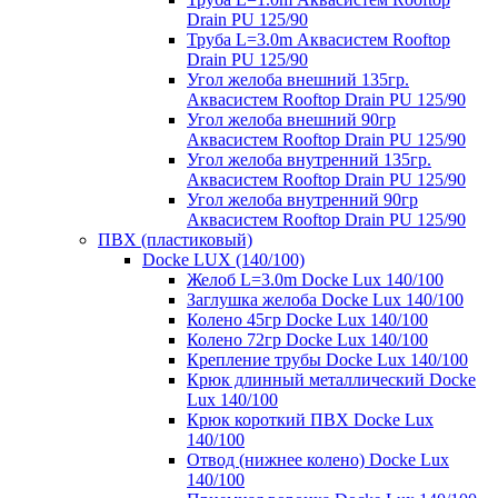
Drain PU 125/90
Труба L=3.0m Аквасистем Rooftop
Drain PU 125/90
Угол желоба внешний 135гр.
Аквасистем Rooftop Drain PU 125/90
Угол желоба внешний 90гр
Аквасистем Rooftop Drain PU 125/90
Угол желоба внутренний 135гр.
Аквасистем Rooftop Drain PU 125/90
Угол желоба внутренний 90гр
Аквасистем Rooftop Drain PU 125/90
ПВХ (пластиковый)
Docke LUX (140/100)
Желоб L=3.0m Docke Lux 140/100
Заглушка желоба Docke Lux 140/100
Колено 45гр Docke Lux 140/100
Колено 72гр Docke Lux 140/100
Крепление трубы Docke Lux 140/100
Крюк длинный металлический Docke
Lux 140/100
Крюк короткий ПВХ Docke Lux
140/100
Отвод (нижнее колено) Docke Lux
140/100