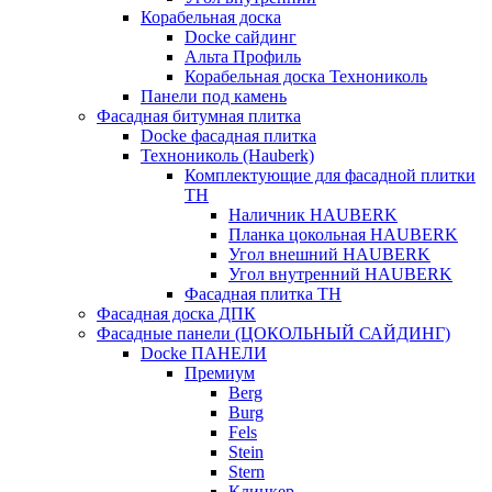
Корабельная доска
Docke сайдинг
Альта Профиль
Корабельная доска Технониколь
Панели под камень
Фасадная битумная плитка
Docke фасадная плитка
Технониколь (Hauberk)
Комплектующие для фасадной плитки
ТН
Наличник HAUBERK
Планка цокольная HAUBERK
Угол внешний HAUBERK
Угол внутренний HAUBERK
Фасадная плитка ТН
Фасадная доска ДПК
Фасадные панели (ЦОКОЛЬНЫЙ САЙДИНГ)
Docke ПАНЕЛИ
Премиум
Berg
Burg
Fels
Stein
Stern
Клинкер