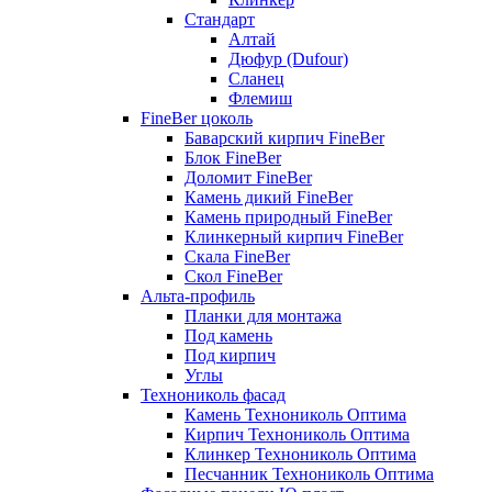
Стандарт
Алтай
Дюфур (Dufour)
Сланец
Флемиш
FineBer цоколь
Баварский кирпич FineBer
Блок FineBer
Доломит FineBer
Камень дикий FineBer
Камень природный FineBer
Клинкерный кирпич FineBer
Скала FineBer
Скол FineBer
Альта-профиль
Планки для монтажа
Под камень
Под кирпич
Углы
Технониколь фасад
Камень Технониколь Оптима
Кирпич Технониколь Оптима
Клинкер Технониколь Оптима
Песчанник Технониколь Оптима