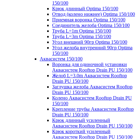
150/100
Крюк длинный Optima 150/100
Отвод (колено нижнее) Optima 150/100
Приемная воронка Optima 150/100
Соединитель желоба Optima 150/100
Труба L=1m Optima 150/100
Труба L=3m Optima 150/100
Угол внешний 90гр Optima 150/100
Угол желоба внутренний 90гр Optima
150/100
Аквасистем 150/100
Воронка для одиночной установки
Аквасистем Rooftop Drain PU 150/100
Желоб L=3.0m Аквасистем Rooftop
Drain PU 150/100
Заглушка желоба Аквасистем Rooftop
Drain PU 150/100
Колено Аквасистем Rooftop Drain PU
150/100
Крепление трубы Аквасистем Rooftop
Drain PU 150/100
Крюк длинный усиленный
Аквасистем Rooftop Drain PU 150/100
Крюк короткий усиленный
Аквасистем Rooftop Drain PU 150/100