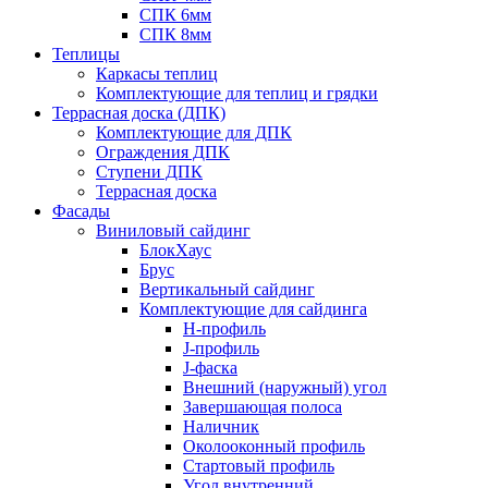
СПК 6мм
СПК 8мм
Теплицы
Каркасы теплиц
Комплектующие для теплиц и грядки
Террасная доска (ДПК)
Комплектующие для ДПК
Ограждения ДПК
Ступени ДПК
Террасная доска
Фасады
Виниловый сайдинг
БлокХаус
Брус
Вертикальный сайдинг
Комплектующие для сайдинга
H-профиль
J-профиль
J-фаска
Внешний (наружный) угол
Завершающая полоса
Наличник
Околооконный профиль
Стартовый профиль
Угол внутренний