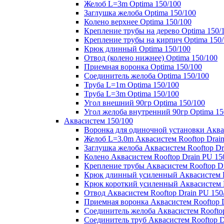
Желоб L=3m Optima 150/100
Заглушка желоба Optima 150/100
Колено верхнее Optima 150/100
Крепление трубы на дерево Optima 150/
Крепление трубы на кирпич Optima 150
Крюк длинный Optima 150/100
Отвод (колено нижнее) Optima 150/100
Приемная воронка Optima 150/100
Соединитель желоба Optima 150/100
Труба L=1m Optima 150/100
Труба L=3m Optima 150/100
Угол внешний 90гр Optima 150/100
Угол желоба внутренний 90гр Optima 15
Аквасистем 150/100
Воронка для одиночной установки Аквас
Желоб L=3.0m Аквасистем Rooftop Drain
Заглушка желоба Аквасистем Rooftop Dr
Колено Аквасистем Rooftop Drain PU 15
Крепление трубы Аквасистем Rooftop Dr
Крюк длинный усиленный Аквасистем Ro
Крюк короткий усиленный Аквасистем R
Отвод Аквасистем Rooftop Drain PU 150
Приемная воронка Аквасистем Rooftop D
Соединитель желоба Аквасистем Rooftop
Соединитель труб Аквасистем Rooftop D