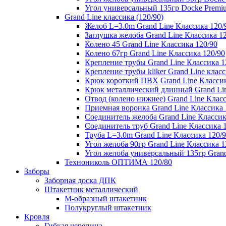
Угол универсальный 135гр Docke Premi
Grand Line классика (120/90)
Желоб L=3.0m Grand Line Классика 120/
Заглушка желоба Grand Line Классика 1
Колено 45 Grand Line Классика 120/90
Колено 67гр Grand Line Классика 120/90
Крепление трубы Grand Line Классика 1
Крепление трубы kliker Grand Line класс
Крюк короткий ПВХ Grand Line Классик
Крюк металлический длинный Grand Lin
Отвод (колено нижнее) Grand Line Класс
Приемная воронка Grand Line Классика 
Соединитель желоба Grand Line Классик
Соединитель труб Grand Line Классика 
Труба L=3.0m Grand Line Классика 120/
Угол желоба 90гр Grand Line Классика 1
Угол желоба универсальный 135гр Grand
Технониколь ОПТИМА 120/80
Заборы
Заборная доска ДПК
Штакетник металлический
М-образный штакетник
Полукруглый штакетник
Кровля
Гибкая черепица