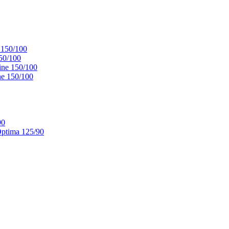
 150/100
50/100
ne 150/100
e 150/100
90
ptima 125/90