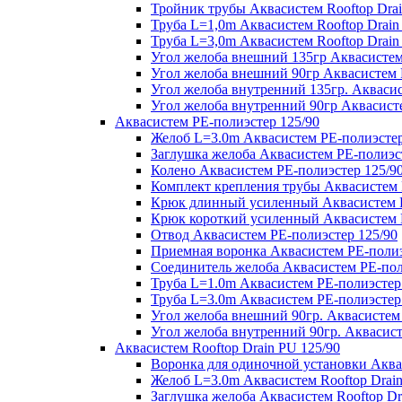
Тройник трубы Аквасистем Rooftop Drai
Труба L=1,0m Аквасистем Rooftop Drain
Труба L=3,0m Аквасистем Rooftop Drain
Угол желоба внешний 135гр Аквасистем 
Угол желоба внешний 90гр Аквасистем R
Угол желоба внутренний 135гр. Аквасис
Угол желоба внутренний 90гр Аквасисте
Аквасистем PE-полиэстер 125/90
Желоб L=3.0m Аквасистем PE-полиэстер
Заглушка желоба Аквасистем PE-полиэс
Колено Аквасистем PE-полиэстер 125/9
Комплект крепления трубы Аквасистем 
Крюк длинный усиленный Аквасистем P
Крюк короткий усиленный Аквасистем P
Отвод Аквасистем РЕ-полиэстер 125/90
Приемная воронка Аквасистем PE-полиэ
Соединитель желоба Аквасистем PE-пол
Труба L=1.0m Аквасистем PE-полиэстер
Труба L=3.0m Аквасистем PE-полиэстер
Угол желоба внешний 90гр. Аквасистем
Угол желоба внутренний 90гр. Аквасист
Аквасистем Rooftop Drain PU 125/90
Воронка для одиночной установки Аквас
Желоб L=3.0m Аквасистем Rooftop Drain
Заглушка желоба Аквасистем Rooftop Dr