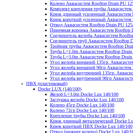
Колено Аквасистем Rooftop Drain PU 12
Комплект крепления трубы Аквасистем R
Крюк длинный усиленный Аквасистем Ro
Крюк короткий усиленный Аквасистем R
Отвод Аквасистем Rooftop Drain PU 125
Приемная воронка Аквасистем Rooftop D
Соединитель желоба Аквасистем Rooftop
Соединитель труб Аквасистем Rooftop D
Тройник трубы Аквасистем Rooftop Drai
Труба L=1.0m Аквасистем Rooftop Drain
Труба L=3.0m Аквасистем Rooftop Drain
Угол желоба внешний 135гр. Аквасистем
Угол желоба внешний 90гр Аквасистем R
Угол желоба внутренний 135гр. Аквасис
Угол желоба внутренний 90гр Аквасисте
ПВХ (пластиковый)
Docke LUX (140/100)
Желоб L=3.0m Docke Lux 140/100
Заглушка желоба Docke Lux 140/100
Колено 45гр Docke Lux 140/100
Колено 72гр Docke Lux 140/100
Крепление трубы Docke Lux 140/100
Крюк длинный металлический Docke Lu
Крюк короткий ПВХ Docke Lux 140/100
Отвод (нижнее колено) Docke Lux 140/1