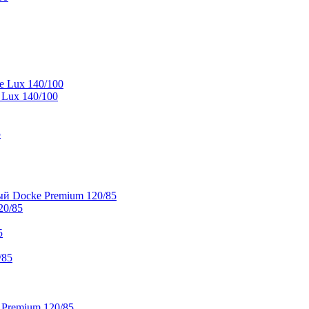
e Lux 140/100
 Lux 140/100
5
й Docke Premium 120/85
20/85
5
/85
 Premium 120/85