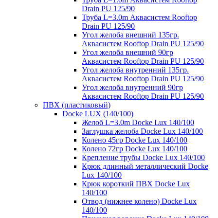
Drain PU 125/90
Труба L=3.0m Аквасистем Rooftop
Drain PU 125/90
Угол желоба внешний 135гр.
Аквасистем Rooftop Drain PU 125/90
Угол желоба внешний 90гр
Аквасистем Rooftop Drain PU 125/90
Угол желоба внутренний 135гр.
Аквасистем Rooftop Drain PU 125/90
Угол желоба внутренний 90гр
Аквасистем Rooftop Drain PU 125/90
ПВХ (пластиковый)
Docke LUX (140/100)
Желоб L=3.0m Docke Lux 140/100
Заглушка желоба Docke Lux 140/100
Колено 45гр Docke Lux 140/100
Колено 72гр Docke Lux 140/100
Крепление трубы Docke Lux 140/100
Крюк длинный металлический Docke
Lux 140/100
Крюк короткий ПВХ Docke Lux
140/100
Отвод (нижнее колено) Docke Lux
140/100