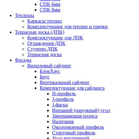
СПК 6мм
СПК 8мм
Теплицы
Каркасы теплиц
Комплектующие для теплиц и грядки
Террасная доска (ДПК)
Комплектующие для ДПК
Ограждения ДПК
Ступени ДПК
Террасная доска
Фасады
Виниловый сайдинг
БлокХаус
Брус
Вертикальный сайдинг
Комплектующие для сайдинга
H-профиль
J-профиль
J-фаска
Внешний (наружный) угол
Завершающая полоса
Наличник
Околооконный профиль
Стартовый профиль
Угол внутренний