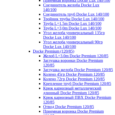
Приемная воронка Docke Lux 140/100
Соединитель желоба Docke Lux
140/100
Соединитель труб Docke Lux 140/100
Тройник трубы Docke Lux 140/100
Труба L=1.5m Docke Lux 140/100
Труба L=3,0m Docke Lux 140/100
Угол желоба универсальный 135гр
Docke Lux 140/100
Угол желоба универсальный 90гр
Docke Lux 140/100
Docke Premium (120/85)
Желоб L=3.0m Docke Premium 120/85
Заглушка воронки Docke Premium
120/85
Заглушка желоба Docke Premium 120/85
Колено 45гр Docke Premium 120/85
Колено 72гр Docke Premium 120/85
Крепление труб Docke Premium 120/85
Крюк карнизный металлический
длинный Docke Premium 120/85
Крюк карнизный ПВХ Docke Premium
120/85
Отвод Docke Premium 120/85
Приемная воронка Docke Premium