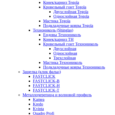
Конек/карниз Tegola
Кровельный гонт Tegola
Двухслойная Tegola
Однослойная Tegola
Мастика Tegola
Подкладочные ковры Tegola
Технониколь (Shinglas)
Ендовы Технониколь
Конек/карниз ТН
Кровельный гонт Технониколь
Двухслойная
Однослойная
Трехслойная
Мастика Технониколь
Подкладочные ковры Технониколь
Защелка (клик фальц)
FASTCLICK
FASTCLICK-B
FASTCLICK-H
FASTCLICK-T
Металлочерепица и волновой профиль
Kamea
Kredo
Kvinta
Quadro Profi