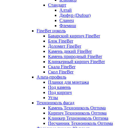
Стандарт
Алтай
Дюфур (Dufour)
Сланец
Флемиш
FineBer цоколь
Баварский кирпич FineBer
Блок FineBer
Доломит FineBer
Камень дикий FineBer
Камень природный FineBer
Клинкерный кирпич FineBer
Скала FineBer
Скол FineBer
Альта-профиль
Планки для монтажа
Под камень
Под кирпич
Углы
Технониколь фасад
Камень Технониколь Оптима
Кирпич Технониколь Оптима
Клинкер Технониколь Оптима
Песчанник Технониколь Оптима