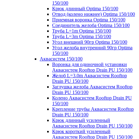
150/100
Крюк длинный Optima 150/100
Отвод (колено нижнее) Optima 150/100
Приемная воронка Optima 150/100
Соединитель желоба Optima 150/100
Труба L=1m Optima 150/100
Труба L=3m Optima 150/100
Угол внешний 90гр Optima 150/100
Угол желоба внутренний 90гр Optima
150/100
Аквасистем 150/100
Воронка для одиночной установки
Аквасистем Rooftop Drain PU 150/100
Желоб L=3.0m Аквасистем Rooftop
Drain PU 150/100
Заглушка желоба Аквасистем Rooftop
Drain PU 150/100
Колено Аквасистем Rooftop Drain PU
150/100
Крепление трубы Аквасистем Rooftop
Drain PU 150/100
Крюк длинный усиленный
Аквасистем Rooftop Drain PU 150/100
Крюк короткий усиленный
Аквасистем Rooftop Drain PU 150/100