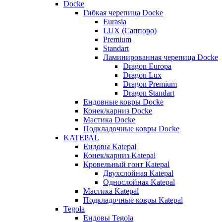
Docke
Гибкая черепица Docke
Eurasia
LUX (Саппоро)
Premium
Standart
Ламинированная черепица Docke
Dragon Europa
Dragon Lux
Dragon Premium
Dragon Standart
Ендовные ковры Docke
Конек/карниз Docke
Мастика Docke
Подкладочные ковры Docke
KATEPAL
Ендовы Katepal
Конек/карниз Katepal
Кровельный гонт Katepal
Двухслойная Katepal
Однослойная Katepal
Мастика Katepal
Подкладочные ковры Katepal
Tegola
Ендовы Tegola