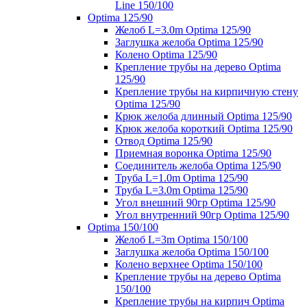
Line 150/100
Optima 125/90
Желоб L=3.0m Optima 125/90
Заглушка желоба Optima 125/90
Колено Optima 125/90
Крепление трубы на дерево Optima
125/90
Крепление трубы на кирпичную стену
Optima 125/90
Крюк желоба длинный Optima 125/90
Крюк желоба короткий Optima 125/90
Отвод Optima 125/90
Приемная воронка Optima 125/90
Соединитель желоба Optima 125/90
Труба L=1.0m Optima 125/90
Труба L=3.0m Optima 125/90
Угол внешний 90гр Optima 125/90
Угол внутренний 90гр Optima 125/90
Optima 150/100
Желоб L=3m Optima 150/100
Заглушка желоба Optima 150/100
Колено верхнее Optima 150/100
Крепление трубы на дерево Optima
150/100
Крепление трубы на кирпич Optima