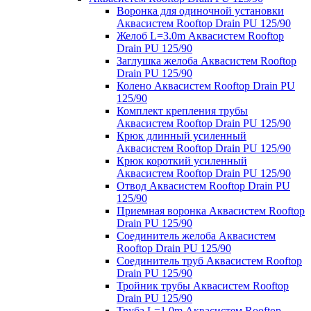
Воронка для одиночной установки
Аквасистем Rooftop Drain PU 125/90
Желоб L=3.0m Аквасистем Rooftop
Drain PU 125/90
Заглушка желоба Аквасистем Rooftop
Drain PU 125/90
Колено Аквасистем Rooftop Drain PU
125/90
Комплект крепления трубы
Аквасистем Rooftop Drain PU 125/90
Крюк длинный усиленный
Аквасистем Rooftop Drain PU 125/90
Крюк короткий усиленный
Аквасистем Rooftop Drain PU 125/90
Отвод Аквасистем Rooftop Drain PU
125/90
Приемная воронка Аквасистем Rooftop
Drain PU 125/90
Соединитель желоба Аквасистем
Rooftop Drain PU 125/90
Соединитель труб Аквасистем Rooftop
Drain PU 125/90
Тройник трубы Аквасистем Rooftop
Drain PU 125/90
Труба L=1.0m Аквасистем Rooftop