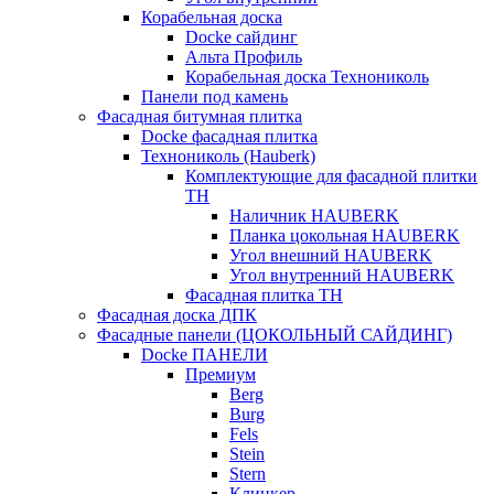
Корабельная доска
Docke сайдинг
Альта Профиль
Корабельная доска Технониколь
Панели под камень
Фасадная битумная плитка
Docke фасадная плитка
Технониколь (Hauberk)
Комплектующие для фасадной плитки
ТН
Наличник HAUBERK
Планка цокольная HAUBERK
Угол внешний HAUBERK
Угол внутренний HAUBERK
Фасадная плитка ТН
Фасадная доска ДПК
Фасадные панели (ЦОКОЛЬНЫЙ САЙДИНГ)
Docke ПАНЕЛИ
Премиум
Berg
Burg
Fels
Stein
Stern
Клинкер