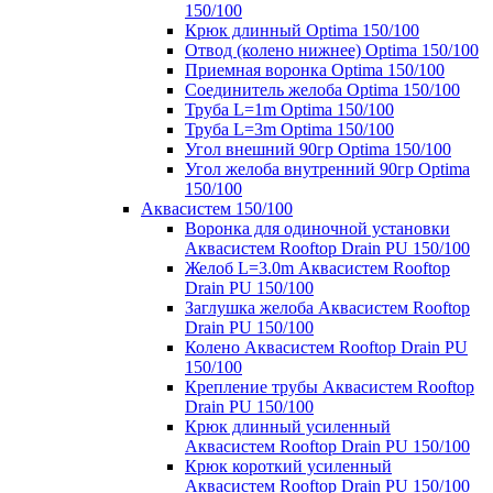
150/100
Крюк длинный Optima 150/100
Отвод (колено нижнее) Optima 150/100
Приемная воронка Optima 150/100
Соединитель желоба Optima 150/100
Труба L=1m Optima 150/100
Труба L=3m Optima 150/100
Угол внешний 90гр Optima 150/100
Угол желоба внутренний 90гр Optima
150/100
Аквасистем 150/100
Воронка для одиночной установки
Аквасистем Rooftop Drain PU 150/100
Желоб L=3.0m Аквасистем Rooftop
Drain PU 150/100
Заглушка желоба Аквасистем Rooftop
Drain PU 150/100
Колено Аквасистем Rooftop Drain PU
150/100
Крепление трубы Аквасистем Rooftop
Drain PU 150/100
Крюк длинный усиленный
Аквасистем Rooftop Drain PU 150/100
Крюк короткий усиленный
Аквасистем Rooftop Drain PU 150/100