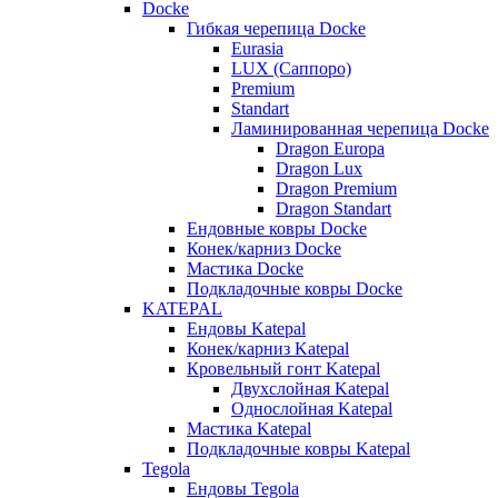
Docke
Гибкая черепица Docke
Eurasia
LUX (Саппоро)
Premium
Standart
Ламинированная черепица Docke
Dragon Europa
Dragon Lux
Dragon Premium
Dragon Standart
Ендовные ковры Docke
Конек/карниз Docke
Мастика Docke
Подкладочные ковры Docke
KATEPAL
Ендовы Katepal
Конек/карниз Katepal
Кровельный гонт Katepal
Двухслойная Katepal
Однослойная Katepal
Мастика Katepal
Подкладочные ковры Katepal
Tegola
Ендовы Tegola