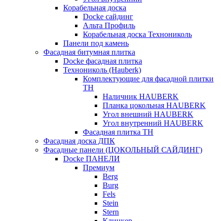
Корабельная доска
Docke сайдинг
Альта Профиль
Корабельная доска Технониколь
Панели под камень
Фасадная битумная плитка
Docke фасадная плитка
Технониколь (Hauberk)
Комплектующие для фасадной плитки
ТН
Наличник HAUBERK
Планка цокольная HAUBERK
Угол внешний HAUBERK
Угол внутренний HAUBERK
Фасадная плитка ТН
Фасадная доска ДПК
Фасадные панели (ЦОКОЛЬНЫЙ САЙДИНГ)
Docke ПАНЕЛИ
Премиум
Berg
Burg
Fels
Stein
Stern
Клинкер