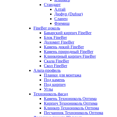
Стандарт
Алтай
Дюфур (Dufour)
Сланец
Флемиш
FineBer цоколь
Баварский кирпич FineBer
Блок FineBer
Доломит FineBer
Камень дикий FineBer
Камень природный FineBer
Клинкерный кирпич FineBer
Скала FineBer
Скол FineBer
Альта-профиль
Планки для монтажа
Под камень
Под кирпич
Углы
Технониколь фасад
Камень Технониколь Оптима
Кирпич Технониколь Оптима
Клинкер Технониколь Оптима
Песчанник Технониколь Оптима