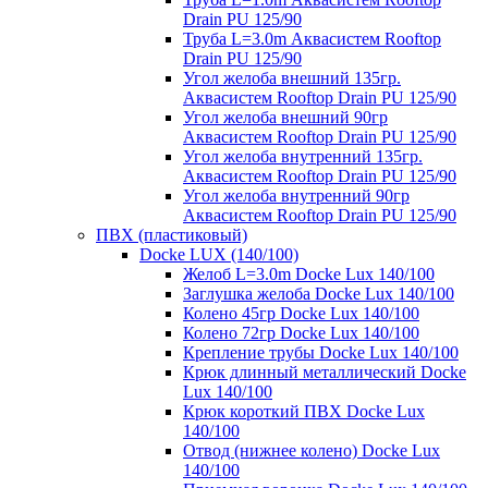
Drain PU 125/90
Труба L=3.0m Аквасистем Rooftop
Drain PU 125/90
Угол желоба внешний 135гр.
Аквасистем Rooftop Drain PU 125/90
Угол желоба внешний 90гр
Аквасистем Rooftop Drain PU 125/90
Угол желоба внутренний 135гр.
Аквасистем Rooftop Drain PU 125/90
Угол желоба внутренний 90гр
Аквасистем Rooftop Drain PU 125/90
ПВХ (пластиковый)
Docke LUX (140/100)
Желоб L=3.0m Docke Lux 140/100
Заглушка желоба Docke Lux 140/100
Колено 45гр Docke Lux 140/100
Колено 72гр Docke Lux 140/100
Крепление трубы Docke Lux 140/100
Крюк длинный металлический Docke
Lux 140/100
Крюк короткий ПВХ Docke Lux
140/100
Отвод (нижнее колено) Docke Lux
140/100