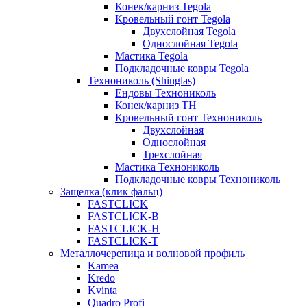
Конек/карниз Tegola
Кровельный гонт Tegola
Двухслойная Tegola
Однослойная Tegola
Мастика Tegola
Подкладочные ковры Tegola
Технониколь (Shinglas)
Ендовы Технониколь
Конек/карниз ТН
Кровельный гонт Технониколь
Двухслойная
Однослойная
Трехслойная
Мастика Технониколь
Подкладочные ковры Технониколь
Защелка (клик фальц)
FASTCLICK
FASTCLICK-B
FASTCLICK-H
FASTCLICK-T
Металлочерепица и волновой профиль
Kamea
Kredo
Kvinta
Quadro Profi