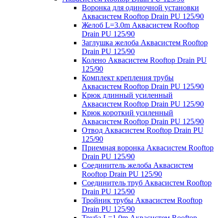
Воронка для одиночной установки
Аквасистем Rooftop Drain PU 125/90
Желоб L=3.0m Аквасистем Rooftop
Drain PU 125/90
Заглушка желоба Аквасистем Rooftop
Drain PU 125/90
Колено Аквасистем Rooftop Drain PU
125/90
Комплект крепления трубы
Аквасистем Rooftop Drain PU 125/90
Крюк длинный усиленный
Аквасистем Rooftop Drain PU 125/90
Крюк короткий усиленный
Аквасистем Rooftop Drain PU 125/90
Отвод Аквасистем Rooftop Drain PU
125/90
Приемная воронка Аквасистем Rooftop
Drain PU 125/90
Соединитель желоба Аквасистем
Rooftop Drain PU 125/90
Соединитель труб Аквасистем Rooftop
Drain PU 125/90
Тройник трубы Аквасистем Rooftop
Drain PU 125/90
Труба L=1.0m Аквасистем Rooftop