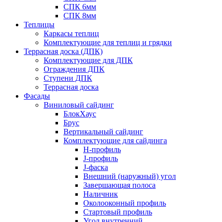
СПК 6мм
СПК 8мм
Теплицы
Каркасы теплиц
Комплектующие для теплиц и грядки
Террасная доска (ДПК)
Комплектующие для ДПК
Ограждения ДПК
Ступени ДПК
Террасная доска
Фасады
Виниловый сайдинг
БлокХаус
Брус
Вертикальный сайдинг
Комплектующие для сайдинга
H-профиль
J-профиль
J-фаска
Внешний (наружный) угол
Завершающая полоса
Наличник
Околооконный профиль
Стартовый профиль
Угол внутренний