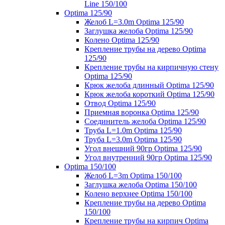
Line 150/100
Optima 125/90
Желоб L=3.0m Optima 125/90
Заглушка желоба Optima 125/90
Колено Optima 125/90
Крепление трубы на дерево Optima
125/90
Крепление трубы на кирпичную стену
Optima 125/90
Крюк желоба длинный Optima 125/90
Крюк желоба короткий Optima 125/90
Отвод Optima 125/90
Приемная воронка Optima 125/90
Соединитель желоба Optima 125/90
Труба L=1.0m Optima 125/90
Труба L=3.0m Optima 125/90
Угол внешний 90гр Optima 125/90
Угол внутренний 90гр Optima 125/90
Optima 150/100
Желоб L=3m Optima 150/100
Заглушка желоба Optima 150/100
Колено верхнее Optima 150/100
Крепление трубы на дерево Optima
150/100
Крепление трубы на кирпич Optima