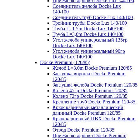
Приемная воронка Docke Lux 140/100
Соединитель желоба Docke Lux
140/100
Соединитель труб Docke Lux 140/100
Тройник трубы Docke Lux 140/100
Труба L=1.5m Docke Lux 140/100
Труба L=3,0m Docke Lux 140/100
Угол желоба универсальный 135гр
Docke Lux 140/100
Угол желоба универсальный 90гр
Docke Lux 140/100
Docke Premium (120/85)
Желоб L=3.0m Docke Premium 120/85
Заглушка воронки Docke Premium
120/85
Заглушка желоба Docke Premium 120/85
Колено 45гр Docke Premium 120/85
Колено 72гр Docke Premium 120/85
Крепление труб Docke Premium 120/85
Крюк карнизный металлический
длинный Docke Premium 120/85
Крюк карнизный ПВХ Docke Premium
120/85
Отвод Docke Premium 120/85
Приемная воронка Docke Premium