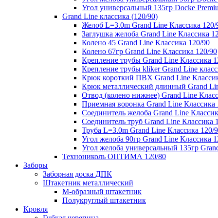
Угол универсальный 135гр Docke Premi
Grand Line классика (120/90)
Желоб L=3.0m Grand Line Классика 120/
Заглушка желоба Grand Line Классика 1
Колено 45 Grand Line Классика 120/90
Колено 67гр Grand Line Классика 120/90
Крепление трубы Grand Line Классика 1
Крепление трубы kliker Grand Line класс
Крюк короткий ПВХ Grand Line Классик
Крюк металлический длинный Grand Lin
Отвод (колено нижнее) Grand Line Класс
Приемная воронка Grand Line Классика 
Соединитель желоба Grand Line Классик
Соединитель труб Grand Line Классика 
Труба L=3.0m Grand Line Классика 120/
Угол желоба 90гр Grand Line Классика 1
Угол желоба универсальный 135гр Grand
Технониколь ОПТИМА 120/80
Заборы
Заборная доска ДПК
Штакетник металлический
М-образный штакетник
Полукруглый штакетник
Кровля
Гибкая черепица