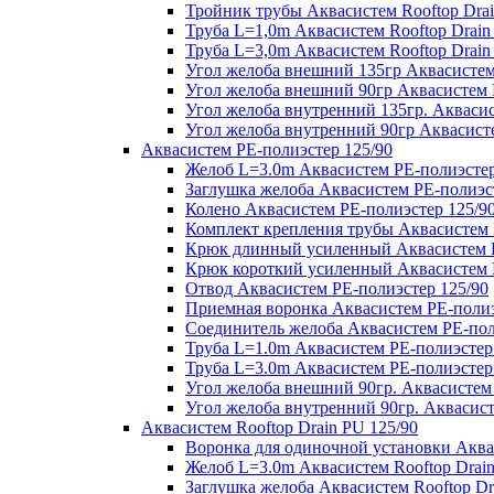
Тройник трубы Аквасистем Rooftop Drai
Труба L=1,0m Аквасистем Rooftop Drain
Труба L=3,0m Аквасистем Rooftop Drain
Угол желоба внешний 135гр Аквасистем 
Угол желоба внешний 90гр Аквасистем R
Угол желоба внутренний 135гр. Аквасис
Угол желоба внутренний 90гр Аквасисте
Аквасистем PE-полиэстер 125/90
Желоб L=3.0m Аквасистем PE-полиэстер
Заглушка желоба Аквасистем PE-полиэс
Колено Аквасистем PE-полиэстер 125/9
Комплект крепления трубы Аквасистем 
Крюк длинный усиленный Аквасистем P
Крюк короткий усиленный Аквасистем P
Отвод Аквасистем РЕ-полиэстер 125/90
Приемная воронка Аквасистем PE-полиэ
Соединитель желоба Аквасистем PE-пол
Труба L=1.0m Аквасистем PE-полиэстер
Труба L=3.0m Аквасистем PE-полиэстер
Угол желоба внешний 90гр. Аквасистем
Угол желоба внутренний 90гр. Аквасист
Аквасистем Rooftop Drain PU 125/90
Воронка для одиночной установки Аквас
Желоб L=3.0m Аквасистем Rooftop Drain
Заглушка желоба Аквасистем Rooftop Dr