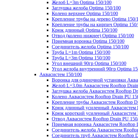
Желоб L=3m Optima 150/100
Заглушка желоба Optima 150/100
Колено верхнее Optima 150/100
Крепление трубы на дерево Optima 150/
Крепление трубы на кирпич Optima 150
Крюк длинный Optima 150/100
Отвод (колено нижнее) Optima 150/100
Приемная воронка Optima 150/100
Соединитель желоба Optima 150/100
Труба L=1m Optima 150/100
Труба L=3m Optima 150/100
Угол внешний 90гр Optima 150/100
Угол желоба внутренний 90гр Optima 15
Аквасистем 150/100
Воронка для одиночной установки Аквас
Желоб L=3.0m Аквасистем Rooftop Drain
Заглушка желоба Аквасистем Rooftop Dr
Колено Аквасистем Rooftop Drain PU 15
Крепление трубы Аквасистем Rooftop Dr
Крюк длинный усиленный Аквасистем Ro
Крюк короткий усиленный Аквасистем R
Отвод Аквасистем Rooftop Drain PU 150
Приемная воронка Аквасистем Rooftop D
Соединитель желоба Аквасистем Rooftop
Соединитель труб Аквасистем Rooftop D