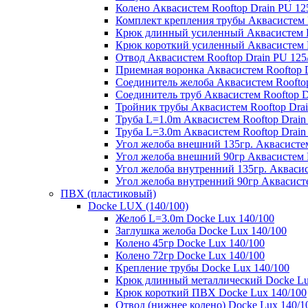
Колено Аквасистем Rooftop Drain PU 12
Комплект крепления трубы Аквасистем R
Крюк длинный усиленный Аквасистем Ro
Крюк короткий усиленный Аквасистем R
Отвод Аквасистем Rooftop Drain PU 125
Приемная воронка Аквасистем Rooftop D
Соединитель желоба Аквасистем Rooftop
Соединитель труб Аквасистем Rooftop D
Тройник трубы Аквасистем Rooftop Drai
Труба L=1.0m Аквасистем Rooftop Drain
Труба L=3.0m Аквасистем Rooftop Drain
Угол желоба внешний 135гр. Аквасистем
Угол желоба внешний 90гр Аквасистем R
Угол желоба внутренний 135гр. Аквасис
Угол желоба внутренний 90гр Аквасисте
ПВХ (пластиковый)
Docke LUX (140/100)
Желоб L=3.0m Docke Lux 140/100
Заглушка желоба Docke Lux 140/100
Колено 45гр Docke Lux 140/100
Колено 72гр Docke Lux 140/100
Крепление трубы Docke Lux 140/100
Крюк длинный металлический Docke Lu
Крюк короткий ПВХ Docke Lux 140/100
Отвод (нижнее колено) Docke Lux 140/1