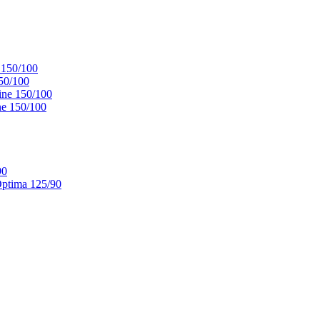
 150/100
50/100
ne 150/100
e 150/100
90
ptima 125/90