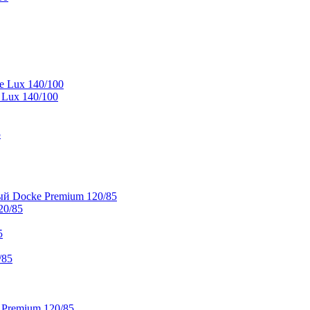
e Lux 140/100
 Lux 140/100
5
й Docke Premium 120/85
20/85
5
/85
 Premium 120/85