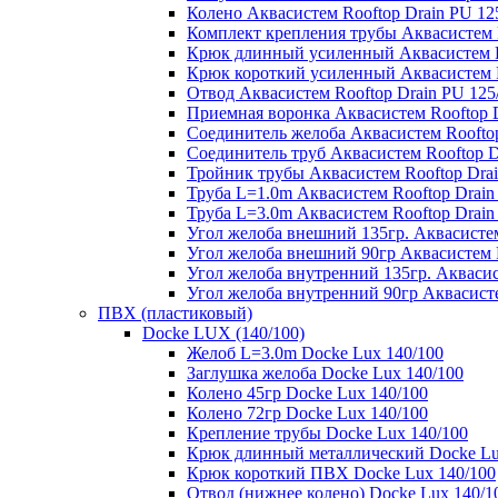
Колено Аквасистем Rooftop Drain PU 12
Комплект крепления трубы Аквасистем R
Крюк длинный усиленный Аквасистем Ro
Крюк короткий усиленный Аквасистем R
Отвод Аквасистем Rooftop Drain PU 125
Приемная воронка Аквасистем Rooftop D
Соединитель желоба Аквасистем Rooftop
Соединитель труб Аквасистем Rooftop D
Тройник трубы Аквасистем Rooftop Drai
Труба L=1.0m Аквасистем Rooftop Drain
Труба L=3.0m Аквасистем Rooftop Drain
Угол желоба внешний 135гр. Аквасистем
Угол желоба внешний 90гр Аквасистем R
Угол желоба внутренний 135гр. Аквасис
Угол желоба внутренний 90гр Аквасисте
ПВХ (пластиковый)
Docke LUX (140/100)
Желоб L=3.0m Docke Lux 140/100
Заглушка желоба Docke Lux 140/100
Колено 45гр Docke Lux 140/100
Колено 72гр Docke Lux 140/100
Крепление трубы Docke Lux 140/100
Крюк длинный металлический Docke Lu
Крюк короткий ПВХ Docke Lux 140/100
Отвод (нижнее колено) Docke Lux 140/1