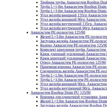
Тройник трубы Аквасистем Rooftop Drai
Труба L=1,0m Аквасистем Rooftop Drain
Труба L=3,0m Аквасистем Rooftop Drain
Угол желоба внешний 135гр Аквасистем 
Угол желоба внешний 90гр Аквасистем R
Угол желоба внутренний 135гр. Аквасис
Угол желоба внутренний 90гр Аквасисте
Аквасистем PE-полиэстер 125/90
Желоб L=3.0m Аквасистем PE-полиэстер
Заглушка желоба Аквасистем PE-полиэс
Колено Аквасистем PE-полиэстер 125/9
Комплект крепления трубы Аквасистем 
Крюк длинный усиленный Аквасистем P
Крюк короткий усиленный Аквасистем P
Отвод Аквасистем РЕ-полиэстер 125/90
Приемная воронка Аквасистем PE-полиэ
Соединитель желоба Аквасистем PE-пол
Труба L=1.0m Аквасистем PE-полиэстер
Труба L=3.0m Аквасистем PE-полиэстер
Угол желоба внешний 90гр. Аквасистем
Угол желоба внутренний 90гр. Аквасист
Аквасистем Rooftop Drain PU 125/90
Воронка для одиночной установки Аквас
Желоб L=3.0m Аквасистем Rooftop Drain
Заглушка желоба Аквасистем Rooftop Dr