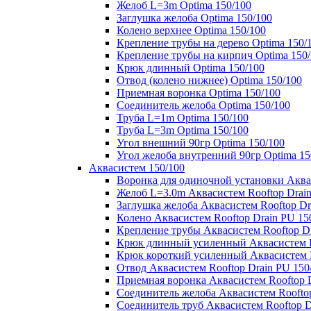
Желоб L=3m Optima 150/100
Заглушка желоба Optima 150/100
Колено верхнее Optima 150/100
Крепление трубы на дерево Optima 150/
Крепление трубы на кирпич Optima 150
Крюк длинный Optima 150/100
Отвод (колено нижнее) Optima 150/100
Приемная воронка Optima 150/100
Соединитель желоба Optima 150/100
Труба L=1m Optima 150/100
Труба L=3m Optima 150/100
Угол внешний 90гр Optima 150/100
Угол желоба внутренний 90гр Optima 15
Аквасистем 150/100
Воронка для одиночной установки Аквас
Желоб L=3.0m Аквасистем Rooftop Drain
Заглушка желоба Аквасистем Rooftop Dr
Колено Аквасистем Rooftop Drain PU 15
Крепление трубы Аквасистем Rooftop Dr
Крюк длинный усиленный Аквасистем Ro
Крюк короткий усиленный Аквасистем R
Отвод Аквасистем Rooftop Drain PU 150
Приемная воронка Аквасистем Rooftop D
Соединитель желоба Аквасистем Rooftop
Соединитель труб Аквасистем Rooftop D