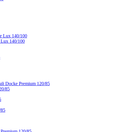
e Lux 140/100
 Lux 140/100
5
й Docke Premium 120/85
20/85
5
/85
 Premium 120/85