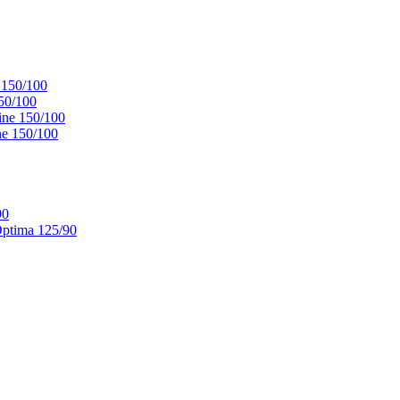
 150/100
50/100
ne 150/100
e 150/100
90
ptima 125/90