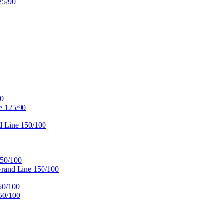
25/90
90
e 125/90
 Line 150/100
50/100
and Line 150/100
50/100
50/100