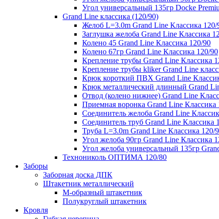
Угол универсальный 135гр Docke Premi
Grand Line классика (120/90)
Желоб L=3.0m Grand Line Классика 120/
Заглушка желоба Grand Line Классика 1
Колено 45 Grand Line Классика 120/90
Колено 67гр Grand Line Классика 120/90
Крепление трубы Grand Line Классика 1
Крепление трубы kliker Grand Line класс
Крюк короткий ПВХ Grand Line Классик
Крюк металлический длинный Grand Lin
Отвод (колено нижнее) Grand Line Класс
Приемная воронка Grand Line Классика 
Соединитель желоба Grand Line Классик
Соединитель труб Grand Line Классика 
Труба L=3.0m Grand Line Классика 120/
Угол желоба 90гр Grand Line Классика 1
Угол желоба универсальный 135гр Grand
Технониколь ОПТИМА 120/80
Заборы
Заборная доска ДПК
Штакетник металлический
М-образный штакетник
Полукруглый штакетник
Кровля
Гибкая черепица