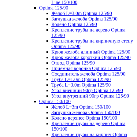
Line 150/100
Optima 125/90
Желоб L=3.0m Optima 125/90
Заглушка желоба Optima 125/90
Колено Optima 125/90
Крепление трубы на дерево Optima
125/90
Крепление трубы на кирпичную стену
Optima 125/90
Крюк желоба длинный Optima 125/90
Крюк желоба короткий Optima 125/90
Отвод Optima 125/90
Приемная воронка Optima 125/90
Соединитель желоба Optima 125/90
Труба L=1.0m Optima 125/90
Труба L=3.0m Optima 125/90
Угол внешний 90гр Optima 125/90
Угол внутренний 90гр Optima 125/90
Optima 150/100
Желоб L=3m Optima 150/100
Заглушка желоба Optima 150/100
Колено верхнее Optima 150/100
Крепление трубы на дерево Optima
150/100
Крепление трубы на кирпич Optima