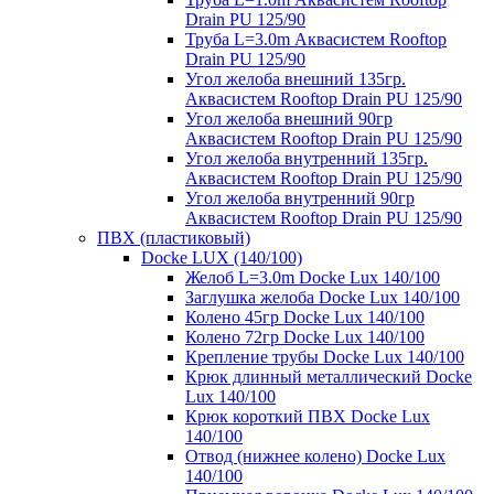
Drain PU 125/90
Труба L=3.0m Аквасистем Rooftop
Drain PU 125/90
Угол желоба внешний 135гр.
Аквасистем Rooftop Drain PU 125/90
Угол желоба внешний 90гр
Аквасистем Rooftop Drain PU 125/90
Угол желоба внутренний 135гр.
Аквасистем Rooftop Drain PU 125/90
Угол желоба внутренний 90гр
Аквасистем Rooftop Drain PU 125/90
ПВХ (пластиковый)
Docke LUX (140/100)
Желоб L=3.0m Docke Lux 140/100
Заглушка желоба Docke Lux 140/100
Колено 45гр Docke Lux 140/100
Колено 72гр Docke Lux 140/100
Крепление трубы Docke Lux 140/100
Крюк длинный металлический Docke
Lux 140/100
Крюк короткий ПВХ Docke Lux
140/100
Отвод (нижнее колено) Docke Lux
140/100