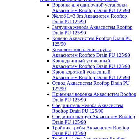
Воронка для одиночной установки
Аквасистем Rooftop Drain PU 125/90
Желоб L=3.0m Аквасистем Rooftop
Drain PU 125/90
Заглушка желоба Аквасистем Rooftop
Drain PU 125/90
Колено Аквасистем Rooftop Drain PU
125/90
Комплект крепления трубы
Аквасистем Rooftop Drain PU 125/90
Крюк длинный усиленный
Аквасистем Rooftop Drain PU 125/90
Крюк короткий усиленный
Аквасистем Rooftop Drain PU 125/90
Отвод Аквасистем Rooftop Drain PU
125/90
Приемная воронка Аквасистем Rooftop
Drain PU 125/90
Соединитель желоба Аквасистем
Rooftop Drain PU 125/90
Соединитель труб Аквасистем Rooftop
Drain PU 125/90
Тройник трубы Аквасистем Rooftop
Drain PU 125/90
Труба L=1.0m Аквасистем Rooftop