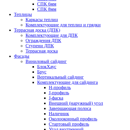
СПК 6мм
СПК 8мм
Теплицы
Каркасы теплиц
Комплектующие для теплиц и грядки
Террасная доска (ДПК)
Комплектующие для ДПК
Ограждения ДПК
Ступени ДПК
Террасная доска
Фасады
Виниловый сайдинг
БлокХаус
Брус
Вертикальный сайдинг
Комплектующие для сайдинга
H-профиль
J-профиль
J-фаска
Внешний (наружный) угол
Завершающая полоса
Наличник
Околооконный профиль
Стартовый профиль
Угол внутренний