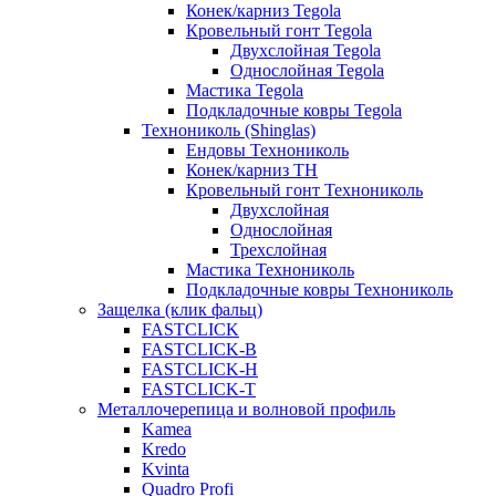
Конек/карниз Tegola
Кровельный гонт Tegola
Двухслойная Tegola
Однослойная Tegola
Мастика Tegola
Подкладочные ковры Tegola
Технониколь (Shinglas)
Ендовы Технониколь
Конек/карниз ТН
Кровельный гонт Технониколь
Двухслойная
Однослойная
Трехслойная
Мастика Технониколь
Подкладочные ковры Технониколь
Защелка (клик фальц)
FASTCLICK
FASTCLICK-B
FASTCLICK-H
FASTCLICK-T
Металлочерепица и волновой профиль
Kamea
Kredo
Kvinta
Quadro Profi