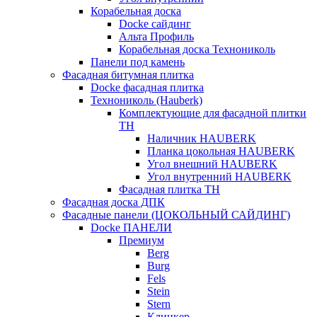
Корабельная доска
Docke сайдинг
Альта Профиль
Корабельная доска Технониколь
Панели под камень
Фасадная битумная плитка
Docke фасадная плитка
Технониколь (Hauberk)
Комплектующие для фасадной плитки
ТН
Наличник HAUBERK
Планка цокольная HAUBERK
Угол внешний HAUBERK
Угол внутренний HAUBERK
Фасадная плитка ТН
Фасадная доска ДПК
Фасадные панели (ЦОКОЛЬНЫЙ САЙДИНГ)
Docke ПАНЕЛИ
Премиум
Berg
Burg
Fels
Stein
Stern
Клинкер