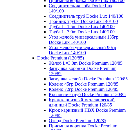
Приемная воронка Docke Lux 140/100
Соединитель желоба Docke Lux
140/100
Соединитель труб Docke Lux 140/100
Тройник трубы Docke Lux 140/100
Труба L=1.5m Docke Lux 140/100
Труба L=3,0m Docke Lux 140/100
Угол желоба универсальный 135гр
Docke Lux 140/100
Угол желоба универсальный 90гр
Docke Lux 140/100
Docke Premium (120/85)
Желоб L=3.0m Docke Premium 120/85
Заглушка воронки Docke Premium
120/85
Заглушка желоба Docke Premium 120/85
Колено 45гр Docke Premium 120/85
Колено 72гр Docke Premium 120/85
Крепление труб Docke Premium 120/85
Крюк карнизный металлический
длинный Docke Premium 120/85
Крюк карнизный ПВХ Docke Premium
120/85
Отвод Docke Premium 120/85
Приемная воронка Docke Premium