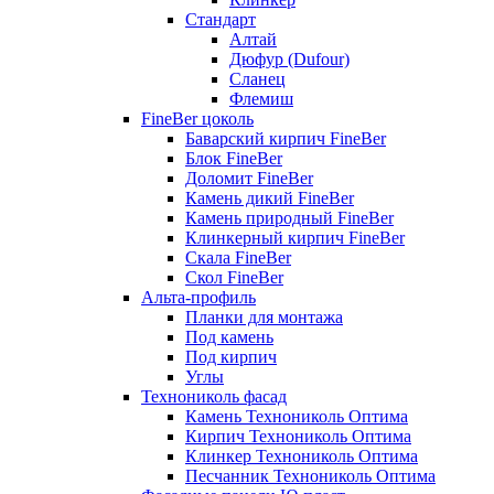
Стандарт
Алтай
Дюфур (Dufour)
Сланец
Флемиш
FineBer цоколь
Баварский кирпич FineBer
Блок FineBer
Доломит FineBer
Камень дикий FineBer
Камень природный FineBer
Клинкерный кирпич FineBer
Скала FineBer
Скол FineBer
Альта-профиль
Планки для монтажа
Под камень
Под кирпич
Углы
Технониколь фасад
Камень Технониколь Оптима
Кирпич Технониколь Оптима
Клинкер Технониколь Оптима
Песчанник Технониколь Оптима