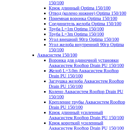
150/100
Крюк длинный Optima 150/100
Отвод (колено нижнее) Optima 150/100
Приемная воронка Optima 150/100
Соединитель желоба Optima 150/100
Труба L=1m Optima 150/100
Труба L=3m Optima 150/100
Угол внешний 90гр Optima 150/100
Угол желоба внутренний 90гр Optima
150/100
Аквасистем 150/100
Воронка для одиночной установки
Аквасистем Rooftop Drain PU 150/100
Желоб L=3.0m Аквасистем Rooftop
Drain PU 150/100
Заглушка желоба Аквасистем Rooftop
Drain PU 150/100
Колено Аквасистем Rooftop Drain PU
150/100
Крепление трубы Аквасистем Rooftop
Drain PU 150/100
Крюк длинный усиленный
Аквасистем Rooftop Drain PU 150/100
Крюк короткий усиленный
Аквасистем Rooftop Drain PU 150/100