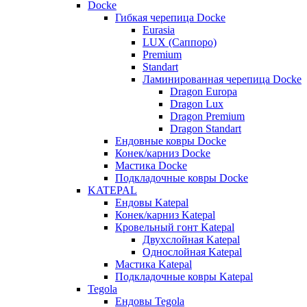
Docke
Гибкая черепица Docke
Eurasia
LUX (Саппоро)
Premium
Standart
Ламинированная черепица Docke
Dragon Europa
Dragon Lux
Dragon Premium
Dragon Standart
Ендовные ковры Docke
Конек/карниз Docke
Мастика Docke
Подкладочные ковры Docke
KATEPAL
Ендовы Katepal
Конек/карниз Katepal
Кровельный гонт Katepal
Двухслойная Katepal
Однослойная Katepal
Мастика Katepal
Подкладочные ковры Katepal
Tegola
Ендовы Tegola