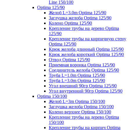
Line 150/100
Optima 125/90
Желоб L=3.0m Optima 125/90
Заглушка желоба Optima 125/90
Колено Optima 125/90
Крепление трубы на дерево Optima
125/90
Крепление трубы на кирпичную стену
Optima 125/90
Крюк желоба длинный Optima 125/90
Крюк желоба короткий Optima 125/90
Отвод Optima 125/90
Приемная воронка Optima 125/90
Соединитель желоба Optima 125/90
Труба L=1.0m Optima 125/90
Труба L=3.0m Optima 125/90
Угол внешний 90гр Optima 125/90
Угол внутренний 90гр Optima 125/90
Optima 150/100
Желоб L=3m Optima 150/100
Заглушка желоба Optima 150/100
Колено верхнее Optima 150/100
Крепление трубы на дерево Optima
150/100
Крепление трубы на кирпич Optima