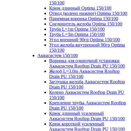
150/100
Крюк длинный Optima 150/100
Отвод (колено нижнее) Optima 150/100
Приемная воронка Optima 150/100
Соединитель желоба Optima 150/100
Труба L=1m Optima 150/100
Труба L=3m Optima 150/100
Угол внешний 90гр Optima 150/100
Угол желоба внутренний 90гр Optima
150/100
Аквасистем 150/100
Воронка для одиночной установки
Аквасистем Rooftop Drain PU 150/100
Желоб L=3.0m Аквасистем Rooftop
Drain PU 150/100
Заглушка желоба Аквасистем Rooftop
Drain PU 150/100
Колено Аквасистем Rooftop Drain PU
150/100
Крепление трубы Аквасистем Rooftop
Drain PU 150/100
Крюк длинный усиленный
Аквасистем Rooftop Drain PU 150/100
Крюк короткий усиленный
Аквасистем Rooftop Drain PU 150/100