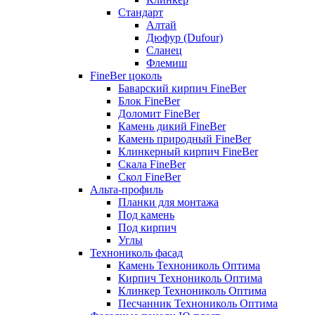
Стандарт
Алтай
Дюфур (Dufour)
Сланец
Флемиш
FineBer цоколь
Баварский кирпич FineBer
Блок FineBer
Доломит FineBer
Камень дикий FineBer
Камень природный FineBer
Клинкерный кирпич FineBer
Скала FineBer
Скол FineBer
Альта-профиль
Планки для монтажа
Под камень
Под кирпич
Углы
Технониколь фасад
Камень Технониколь Оптима
Кирпич Технониколь Оптима
Клинкер Технониколь Оптима
Песчанник Технониколь Оптима