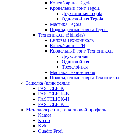
Конек/карниз Tegola
Кровельный гонт Tegola
Двухслойная Tegola
Однослойная Tegola
Мастика Tegola
Подкладочные ковры Tegola
Технониколь (Shinglas)
Ендовы Технониколь
Конек/карниз ТН
Кровельный гонт Технониколь
Двухслойная
Однослойная
Трехслойная
Мастика Технониколь
Подкладочные ковры Технониколь
Защелка (клик фальц)
FASTCLICK
FASTCLICK-B
FASTCLICK-H
FASTCLICK-T
Металлочерепица и волновой профиль
Kamea
Kredo
Kvinta
Quadro Profi