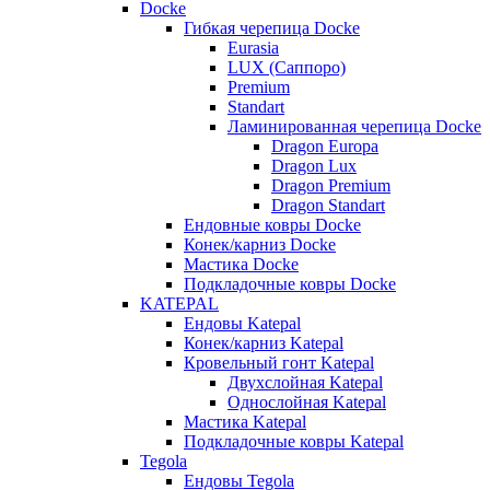
Docke
Гибкая черепица Docke
Eurasia
LUX (Саппоро)
Premium
Standart
Ламинированная черепица Docke
Dragon Europa
Dragon Lux
Dragon Premium
Dragon Standart
Ендовные ковры Docke
Конек/карниз Docke
Мастика Docke
Подкладочные ковры Docke
KATEPAL
Ендовы Katepal
Конек/карниз Katepal
Кровельный гонт Katepal
Двухслойная Katepal
Однослойная Katepal
Мастика Katepal
Подкладочные ковры Katepal
Tegola
Ендовы Tegola