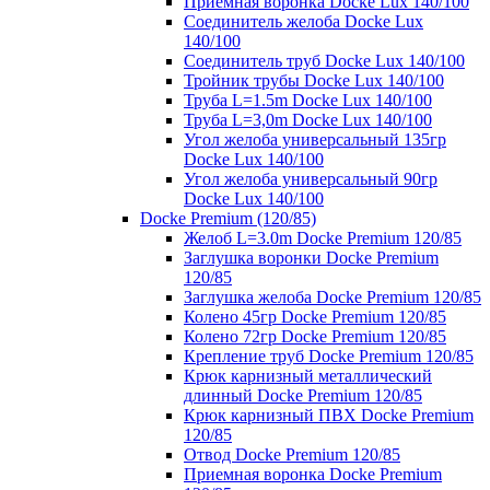
Приемная воронка Docke Lux 140/100
Соединитель желоба Docke Lux
140/100
Соединитель труб Docke Lux 140/100
Тройник трубы Docke Lux 140/100
Труба L=1.5m Docke Lux 140/100
Труба L=3,0m Docke Lux 140/100
Угол желоба универсальный 135гр
Docke Lux 140/100
Угол желоба универсальный 90гр
Docke Lux 140/100
Docke Premium (120/85)
Желоб L=3.0m Docke Premium 120/85
Заглушка воронки Docke Premium
120/85
Заглушка желоба Docke Premium 120/85
Колено 45гр Docke Premium 120/85
Колено 72гр Docke Premium 120/85
Крепление труб Docke Premium 120/85
Крюк карнизный металлический
длинный Docke Premium 120/85
Крюк карнизный ПВХ Docke Premium
120/85
Отвод Docke Premium 120/85
Приемная воронка Docke Premium