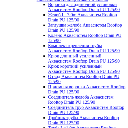
Воронка для одиночной установки
Аквасистем Rooftop Drain PU 125/90
Желоб L=3.0m Аквасистем Rooftop
Drain PU 125/90
Заглушка желоба Аквасистем Rooftop
Drain PU 125/90
Колено Аквасистем Rooftop Drain PU
125/90
Комплект крепления трубы
Аквасистем Rooftop Drain PU 125/90
Крюк длинный усиленный
Аквасистем Rooftop Drain PU 125/90
Крюк короткий усиленный
Аквасистем Rooftop Drain PU 125/90
Отвод Аквасистем Rooftop Drain PU
125/90
Приемная воронка Аквасистем Rooftop
Drain PU 125/90
Соединитель желоба Аквасистем
Rooftop Drain PU 125/90
Соединитель труб Аквасистем Rooftop
Drain PU 125/90
Тройник трубы Аквасистем Rooftop
Drain PU 125/90
Труба L=1.0m Аквасистем Rooftop