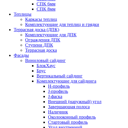
СПК 6мм
СПК 8мм
Теплицы
Каркасы теплиц
Комплектующие для теплиц и грядки
Террасная доска (ДПК)
Комплектующие для ДПК
Ограждения ДПК
Ступени ДПК
Террасная доска
Фасады
Виниловый сайдинг
БлокХаус
Брус
Вертикальный сайдинг
Комплектующие для сайдинга
H-профиль
J-профиль
J-фаска
Внешний (наружный) угол
Завершающая полоса
Наличник
Околооконный профиль
Стартовый профиль
Угол внутренний