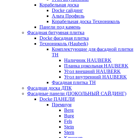
Корабельная доска
Docke сайдинг
Альта Профиль
Корабельная доска Технониколь
Панели под камень
Фасадная битумная плитка
Docke фасадная плитка
Технониколь (Hauberk)
Комплектующие для фасадной плитки
ТН
Наличник HAUBERK
Планка цокольная HAUBERK
Угол внешний HAUBERK
Угол внутренний HAUBERK
Фасадная плитка ТН
Фасадная доска ДПК
Фасадные панели (ЦОКОЛЬНЫЙ САЙДИНГ)
Docke ПАНЕЛИ
Премиум
Berg
Burg
Fels
Stein
Stern
Клинкер