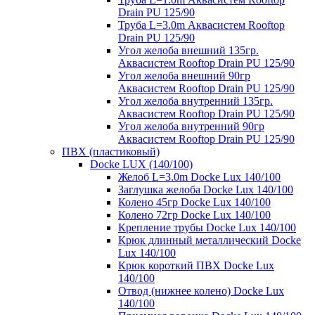
Drain PU 125/90
Труба L=3.0m Аквасистем Rooftop
Drain PU 125/90
Угол желоба внешний 135гр.
Аквасистем Rooftop Drain PU 125/90
Угол желоба внешний 90гр
Аквасистем Rooftop Drain PU 125/90
Угол желоба внутренний 135гр.
Аквасистем Rooftop Drain PU 125/90
Угол желоба внутренний 90гр
Аквасистем Rooftop Drain PU 125/90
ПВХ (пластиковый)
Docke LUX (140/100)
Желоб L=3.0m Docke Lux 140/100
Заглушка желоба Docke Lux 140/100
Колено 45гр Docke Lux 140/100
Колено 72гр Docke Lux 140/100
Крепление трубы Docke Lux 140/100
Крюк длинный металлический Docke
Lux 140/100
Крюк короткий ПВХ Docke Lux
140/100
Отвод (нижнее колено) Docke Lux
140/100