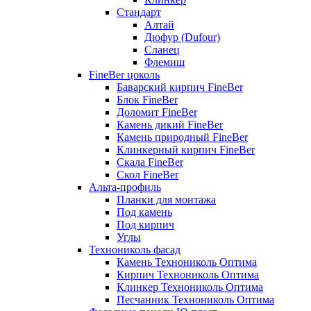
Стандарт
Алтай
Дюфур (Dufour)
Сланец
Флемиш
FineBer цоколь
Баварский кирпич FineBer
Блок FineBer
Доломит FineBer
Камень дикий FineBer
Камень природный FineBer
Клинкерный кирпич FineBer
Скала FineBer
Скол FineBer
Альта-профиль
Планки для монтажа
Под камень
Под кирпич
Углы
Технониколь фасад
Камень Технониколь Оптима
Кирпич Технониколь Оптима
Клинкер Технониколь Оптима
Песчанник Технониколь Оптима