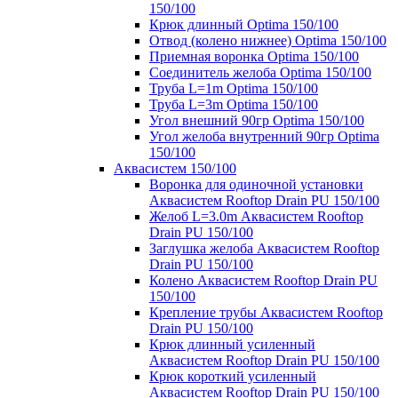
150/100
Крюк длинный Optima 150/100
Отвод (колено нижнее) Optima 150/100
Приемная воронка Optima 150/100
Соединитель желоба Optima 150/100
Труба L=1m Optima 150/100
Труба L=3m Optima 150/100
Угол внешний 90гр Optima 150/100
Угол желоба внутренний 90гр Optima
150/100
Аквасистем 150/100
Воронка для одиночной установки
Аквасистем Rooftop Drain PU 150/100
Желоб L=3.0m Аквасистем Rooftop
Drain PU 150/100
Заглушка желоба Аквасистем Rooftop
Drain PU 150/100
Колено Аквасистем Rooftop Drain PU
150/100
Крепление трубы Аквасистем Rooftop
Drain PU 150/100
Крюк длинный усиленный
Аквасистем Rooftop Drain PU 150/100
Крюк короткий усиленный
Аквасистем Rooftop Drain PU 150/100