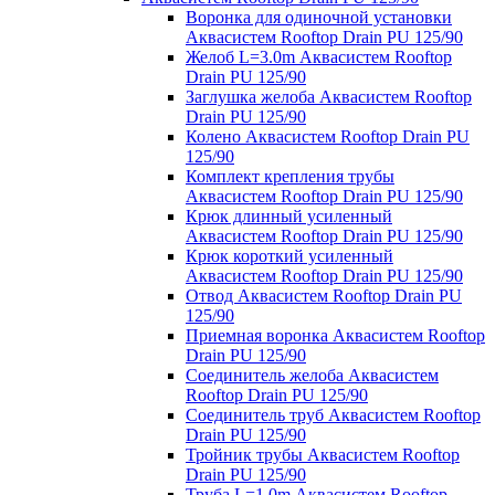
Воронка для одиночной установки
Аквасистем Rooftop Drain PU 125/90
Желоб L=3.0m Аквасистем Rooftop
Drain PU 125/90
Заглушка желоба Аквасистем Rooftop
Drain PU 125/90
Колено Аквасистем Rooftop Drain PU
125/90
Комплект крепления трубы
Аквасистем Rooftop Drain PU 125/90
Крюк длинный усиленный
Аквасистем Rooftop Drain PU 125/90
Крюк короткий усиленный
Аквасистем Rooftop Drain PU 125/90
Отвод Аквасистем Rooftop Drain PU
125/90
Приемная воронка Аквасистем Rooftop
Drain PU 125/90
Соединитель желоба Аквасистем
Rooftop Drain PU 125/90
Соединитель труб Аквасистем Rooftop
Drain PU 125/90
Тройник трубы Аквасистем Rooftop
Drain PU 125/90
Труба L=1.0m Аквасистем Rooftop