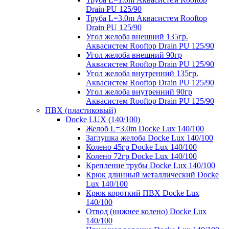
Drain PU 125/90
Труба L=3.0m Аквасистем Rooftop
Drain PU 125/90
Угол желоба внешний 135гр.
Аквасистем Rooftop Drain PU 125/90
Угол желоба внешний 90гр
Аквасистем Rooftop Drain PU 125/90
Угол желоба внутренний 135гр.
Аквасистем Rooftop Drain PU 125/90
Угол желоба внутренний 90гр
Аквасистем Rooftop Drain PU 125/90
ПВХ (пластиковый)
Docke LUX (140/100)
Желоб L=3.0m Docke Lux 140/100
Заглушка желоба Docke Lux 140/100
Колено 45гр Docke Lux 140/100
Колено 72гр Docke Lux 140/100
Крепление трубы Docke Lux 140/100
Крюк длинный металлический Docke
Lux 140/100
Крюк короткий ПВХ Docke Lux
140/100
Отвод (нижнее колено) Docke Lux
140/100