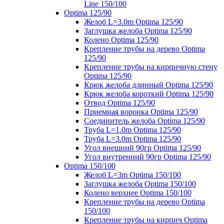
Line 150/100
Optima 125/90
Желоб L=3.0m Optima 125/90
Заглушка желоба Optima 125/90
Колено Optima 125/90
Крепление трубы на дерево Optima
125/90
Крепление трубы на кирпичную стену
Optima 125/90
Крюк желоба длинный Optima 125/90
Крюк желоба короткий Optima 125/90
Отвод Optima 125/90
Приемная воронка Optima 125/90
Соединитель желоба Optima 125/90
Труба L=1.0m Optima 125/90
Труба L=3.0m Optima 125/90
Угол внешний 90гр Optima 125/90
Угол внутренний 90гр Optima 125/90
Optima 150/100
Желоб L=3m Optima 150/100
Заглушка желоба Optima 150/100
Колено верхнее Optima 150/100
Крепление трубы на дерево Optima
150/100
Крепление трубы на кирпич Optima