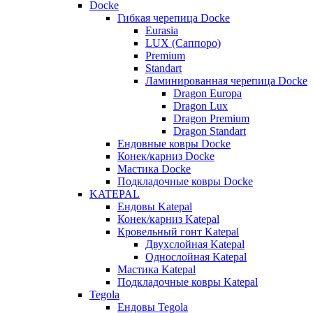
Docke
Гибкая черепица Docke
Eurasia
LUX (Саппоро)
Premium
Standart
Ламинированная черепица Docke
Dragon Europa
Dragon Lux
Dragon Premium
Dragon Standart
Ендовные ковры Docke
Конек/карниз Docke
Мастика Docke
Подкладочные ковры Docke
KATEPAL
Ендовы Katepal
Конек/карниз Katepal
Кровельный гонт Katepal
Двухслойная Katepal
Однослойная Katepal
Мастика Katepal
Подкладочные ковры Katepal
Tegola
Ендовы Tegola