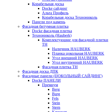
Корабельная доска
Docke сайдинг
Альта Профиль
Корабельная доска Технониколь
Панели под камень
Фасадная битумная плитка
Docke фасадная плитка
Технониколь (Hauberk)
Комплектующие для фасадной плитки
ТН
Наличник HAUBERK
Планка цокольная HAUBERK
Угол внешний HAUBERK
Угол внутренний HAUBERK
Фасадная плитка ТН
Фасадная доска ДПК
Фасадные панели (ЦОКОЛЬНЫЙ САЙДИНГ)
Docke ПАНЕЛИ
Премиум
Berg
Burg
Fels
Stein
Stern
Клинкер