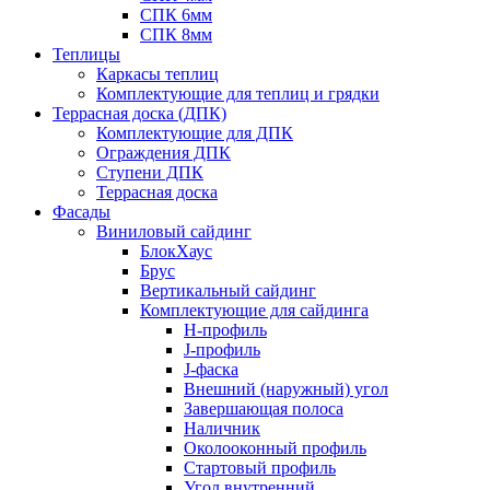
СПК 6мм
СПК 8мм
Теплицы
Каркасы теплиц
Комплектующие для теплиц и грядки
Террасная доска (ДПК)
Комплектующие для ДПК
Ограждения ДПК
Ступени ДПК
Террасная доска
Фасады
Виниловый сайдинг
БлокХаус
Брус
Вертикальный сайдинг
Комплектующие для сайдинга
H-профиль
J-профиль
J-фаска
Внешний (наружный) угол
Завершающая полоса
Наличник
Околооконный профиль
Стартовый профиль
Угол внутренний