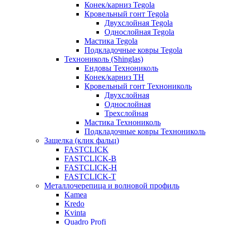
Конек/карниз Tegola
Кровельный гонт Tegola
Двухслойная Tegola
Однослойная Tegola
Мастика Tegola
Подкладочные ковры Tegola
Технониколь (Shinglas)
Ендовы Технониколь
Конек/карниз ТН
Кровельный гонт Технониколь
Двухслойная
Однослойная
Трехслойная
Мастика Технониколь
Подкладочные ковры Технониколь
Защелка (клик фальц)
FASTCLICK
FASTCLICK-B
FASTCLICK-H
FASTCLICK-T
Металлочерепица и волновой профиль
Kamea
Kredo
Kvinta
Quadro Profi