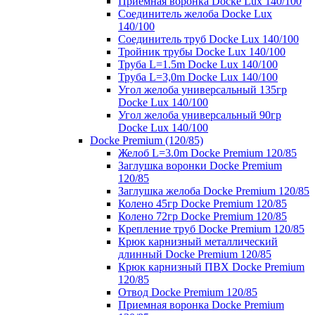
Приемная воронка Docke Lux 140/100
Соединитель желоба Docke Lux
140/100
Соединитель труб Docke Lux 140/100
Тройник трубы Docke Lux 140/100
Труба L=1.5m Docke Lux 140/100
Труба L=3,0m Docke Lux 140/100
Угол желоба универсальный 135гр
Docke Lux 140/100
Угол желоба универсальный 90гр
Docke Lux 140/100
Docke Premium (120/85)
Желоб L=3.0m Docke Premium 120/85
Заглушка воронки Docke Premium
120/85
Заглушка желоба Docke Premium 120/85
Колено 45гр Docke Premium 120/85
Колено 72гр Docke Premium 120/85
Крепление труб Docke Premium 120/85
Крюк карнизный металлический
длинный Docke Premium 120/85
Крюк карнизный ПВХ Docke Premium
120/85
Отвод Docke Premium 120/85
Приемная воронка Docke Premium