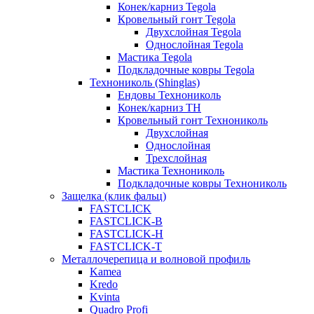
Конек/карниз Tegola
Кровельный гонт Tegola
Двухслойная Tegola
Однослойная Tegola
Мастика Tegola
Подкладочные ковры Tegola
Технониколь (Shinglas)
Ендовы Технониколь
Конек/карниз ТН
Кровельный гонт Технониколь
Двухслойная
Однослойная
Трехслойная
Мастика Технониколь
Подкладочные ковры Технониколь
Защелка (клик фальц)
FASTCLICK
FASTCLICK-B
FASTCLICK-H
FASTCLICK-T
Металлочерепица и волновой профиль
Kamea
Kredo
Kvinta
Quadro Profi