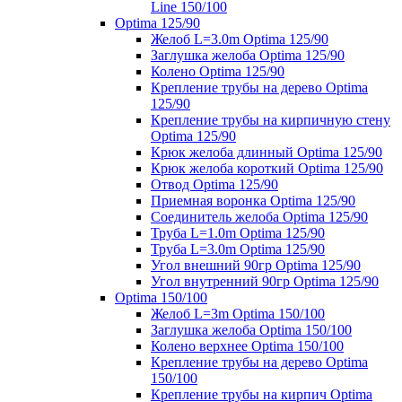
Line 150/100
Optima 125/90
Желоб L=3.0m Optima 125/90
Заглушка желоба Optima 125/90
Колено Optima 125/90
Крепление трубы на дерево Optima
125/90
Крепление трубы на кирпичную стену
Optima 125/90
Крюк желоба длинный Optima 125/90
Крюк желоба короткий Optima 125/90
Отвод Optima 125/90
Приемная воронка Optima 125/90
Соединитель желоба Optima 125/90
Труба L=1.0m Optima 125/90
Труба L=3.0m Optima 125/90
Угол внешний 90гр Optima 125/90
Угол внутренний 90гр Optima 125/90
Optima 150/100
Желоб L=3m Optima 150/100
Заглушка желоба Optima 150/100
Колено верхнее Optima 150/100
Крепление трубы на дерево Optima
150/100
Крепление трубы на кирпич Optima