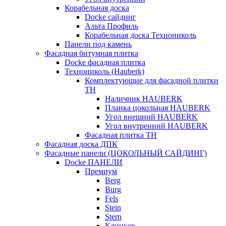
Корабельная доска
Docke сайдинг
Альта Профиль
Корабельная доска Технониколь
Панели под камень
Фасадная битумная плитка
Docke фасадная плитка
Технониколь (Hauberk)
Комплектующие для фасадной плитки
ТН
Наличник HAUBERK
Планка цокольная HAUBERK
Угол внешний HAUBERK
Угол внутренний HAUBERK
Фасадная плитка ТН
Фасадная доска ДПК
Фасадные панели (ЦОКОЛЬНЫЙ САЙДИНГ)
Docke ПАНЕЛИ
Премиум
Berg
Burg
Fels
Stein
Stern
Клинкер