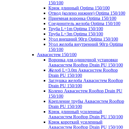
150/100
Крюк длинный Optima 150/100
Отвод (колено нижнее) Optima 150/100
Приемная воронка Optima 150/100
Соединитель желоба Optima 150/100
Труба L=1m Optima 150/100
Труба L=3m Optima 150/100
Угол внешний 90гр Optima 150/100
Угол желоба внутренний 90гр Optima
150/100
Аквасистем 150/100
Воронка для одиночной установки
Аквасистем Rooftop Drain PU 150/100
Желоб L=3.0m Аквасистем Rooftop
Drain PU 150/100
Заглушка желоба Аквасистем Rooftop
Drain PU 150/100
Колено Аквасистем Rooftop Drain PU
150/100
Крепление трубы Аквасистем Rooftop
Drain PU 150/100
Крюк длинный усиленный
Аквасистем Rooftop Drain PU 150/100
Крюк короткий усиленный
Аквасистем Rooftop Drain PU 150/100