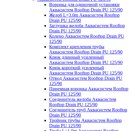
Воронка для одиночной установки
Аквасистем Rooftop Drain PU 125/90
Желоб L=3.0m Аквасистем Rooftop
Drain PU 125/90
Заглушка желоба Аквасистем Rooftop
Drain PU 125/90
Колено Аквасистем Rooftop Drain PU
125/90
Комплект крепления трубы
Аквасистем Rooftop Drain PU 125/90
Крюк длинный усиленный
Аквасистем Rooftop Drain PU 125/90
Крюк короткий усиленный
Аквасистем Rooftop Drain PU 125/90
Отвод Аквасистем Rooftop Drain PU
125/90
Приемная воронка Аквасистем Rooftop
Drain PU 125/90
Соединитель желоба Аквасистем
Rooftop Drain PU 125/90
Соединитель труб Аквасистем Rooftop
Drain PU 125/90
Тройник трубы Аквасистем Rooftop
Drain PU 125/90
Труба L=1.0m Аквасистем Rooftop