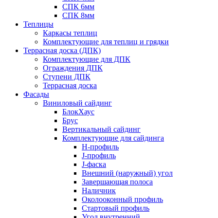
СПК 6мм
СПК 8мм
Теплицы
Каркасы теплиц
Комплектующие для теплиц и грядки
Террасная доска (ДПК)
Комплектующие для ДПК
Ограждения ДПК
Ступени ДПК
Террасная доска
Фасады
Виниловый сайдинг
БлокХаус
Брус
Вертикальный сайдинг
Комплектующие для сайдинга
H-профиль
J-профиль
J-фаска
Внешний (наружный) угол
Завершающая полоса
Наличник
Околооконный профиль
Стартовый профиль
Угол внутренний