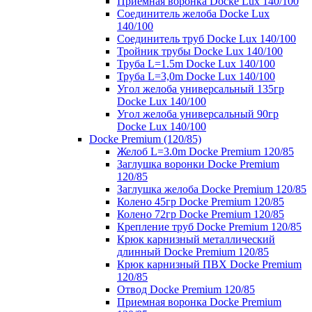
Приемная воронка Docke Lux 140/100
Соединитель желоба Docke Lux
140/100
Соединитель труб Docke Lux 140/100
Тройник трубы Docke Lux 140/100
Труба L=1.5m Docke Lux 140/100
Труба L=3,0m Docke Lux 140/100
Угол желоба универсальный 135гр
Docke Lux 140/100
Угол желоба универсальный 90гр
Docke Lux 140/100
Docke Premium (120/85)
Желоб L=3.0m Docke Premium 120/85
Заглушка воронки Docke Premium
120/85
Заглушка желоба Docke Premium 120/85
Колено 45гр Docke Premium 120/85
Колено 72гр Docke Premium 120/85
Крепление труб Docke Premium 120/85
Крюк карнизный металлический
длинный Docke Premium 120/85
Крюк карнизный ПВХ Docke Premium
120/85
Отвод Docke Premium 120/85
Приемная воронка Docke Premium