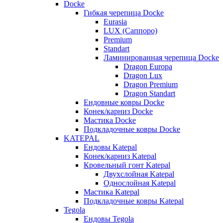
Docke
Гибкая черепица Docke
Eurasia
LUX (Саппоро)
Premium
Standart
Ламинированная черепица Docke
Dragon Europa
Dragon Lux
Dragon Premium
Dragon Standart
Ендовные ковры Docke
Конек/карниз Docke
Мастика Docke
Подкладочные ковры Docke
KATEPAL
Ендовы Katepal
Конек/карниз Katepal
Кровельный гонт Katepal
Двухслойная Katepal
Однослойная Katepal
Мастика Katepal
Подкладочные ковры Katepal
Tegola
Ендовы Tegola