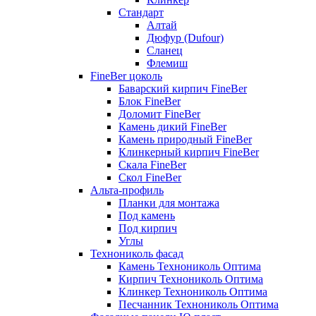
Стандарт
Алтай
Дюфур (Dufour)
Сланец
Флемиш
FineBer цоколь
Баварский кирпич FineBer
Блок FineBer
Доломит FineBer
Камень дикий FineBer
Камень природный FineBer
Клинкерный кирпич FineBer
Скала FineBer
Скол FineBer
Альта-профиль
Планки для монтажа
Под камень
Под кирпич
Углы
Технониколь фасад
Камень Технониколь Оптима
Кирпич Технониколь Оптима
Клинкер Технониколь Оптима
Песчанник Технониколь Оптима