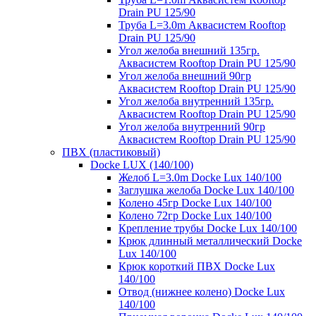
Drain PU 125/90
Труба L=3.0m Аквасистем Rooftop
Drain PU 125/90
Угол желоба внешний 135гр.
Аквасистем Rooftop Drain PU 125/90
Угол желоба внешний 90гр
Аквасистем Rooftop Drain PU 125/90
Угол желоба внутренний 135гр.
Аквасистем Rooftop Drain PU 125/90
Угол желоба внутренний 90гр
Аквасистем Rooftop Drain PU 125/90
ПВХ (пластиковый)
Docke LUX (140/100)
Желоб L=3.0m Docke Lux 140/100
Заглушка желоба Docke Lux 140/100
Колено 45гр Docke Lux 140/100
Колено 72гр Docke Lux 140/100
Крепление трубы Docke Lux 140/100
Крюк длинный металлический Docke
Lux 140/100
Крюк короткий ПВХ Docke Lux
140/100
Отвод (нижнее колено) Docke Lux
140/100