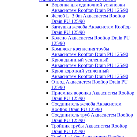
Воронка для одиночной установки
Аквасистем Rooftop Drain PU 125/90
Желоб L=3.0m Аквасистем Rooftop
Drain PU 125/90
Заглушка желоба Аквасистем Rooftop
Drain PU 125/90
Колено Аквасистем Rooftop Drain PU
125/90
Комплект крепления трубы
Аквасистем Rooftop Drain PU 125/90
Крюк длинный усиленный
Аквасистем Rooftop Drain PU 125/90
Крюк короткий усиленный
Аквасистем Rooftop Drain PU 125/90
Отвод Аквасистем Rooftop Drain PU
125/90
Приемная воронка Аквасистем Rooftop
Drain PU 125/90
Соединитель желоба Аквасистем
Rooftop Drain PU 125/90
Соединитель труб Аквасистем Rooftop
Drain PU 125/90
Тройник трубы Аквасистем Rooftop
Drain PU 125/90
Труба L=1.0m Аквасистем Rooftop