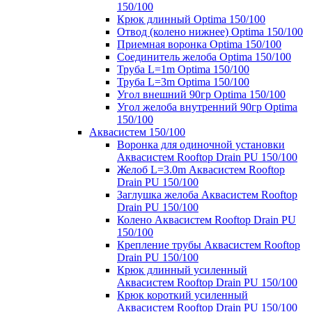
150/100
Крюк длинный Optima 150/100
Отвод (колено нижнее) Optima 150/100
Приемная воронка Optima 150/100
Соединитель желоба Optima 150/100
Труба L=1m Optima 150/100
Труба L=3m Optima 150/100
Угол внешний 90гр Optima 150/100
Угол желоба внутренний 90гр Optima
150/100
Аквасистем 150/100
Воронка для одиночной установки
Аквасистем Rooftop Drain PU 150/100
Желоб L=3.0m Аквасистем Rooftop
Drain PU 150/100
Заглушка желоба Аквасистем Rooftop
Drain PU 150/100
Колено Аквасистем Rooftop Drain PU
150/100
Крепление трубы Аквасистем Rooftop
Drain PU 150/100
Крюк длинный усиленный
Аквасистем Rooftop Drain PU 150/100
Крюк короткий усиленный
Аквасистем Rooftop Drain PU 150/100