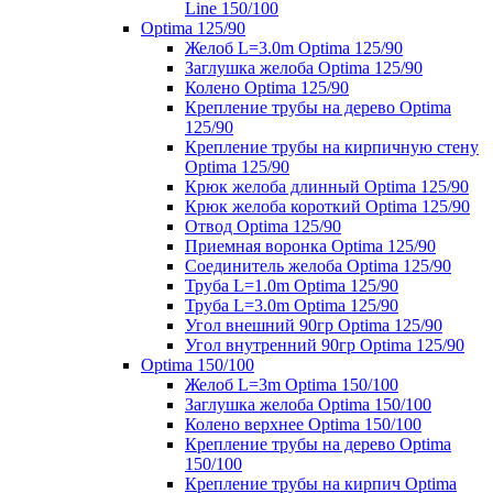
Line 150/100
Optima 125/90
Желоб L=3.0m Optima 125/90
Заглушка желоба Optima 125/90
Колено Optima 125/90
Крепление трубы на дерево Optima
125/90
Крепление трубы на кирпичную стену
Optima 125/90
Крюк желоба длинный Optima 125/90
Крюк желоба короткий Optima 125/90
Отвод Optima 125/90
Приемная воронка Optima 125/90
Соединитель желоба Optima 125/90
Труба L=1.0m Optima 125/90
Труба L=3.0m Optima 125/90
Угол внешний 90гр Optima 125/90
Угол внутренний 90гр Optima 125/90
Optima 150/100
Желоб L=3m Optima 150/100
Заглушка желоба Optima 150/100
Колено верхнее Optima 150/100
Крепление трубы на дерево Optima
150/100
Крепление трубы на кирпич Optima