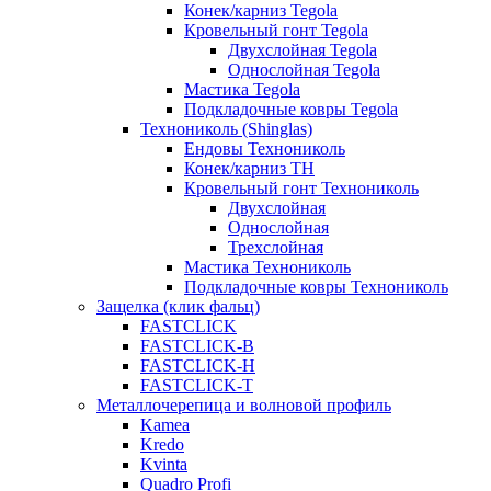
Конек/карниз Tegola
Кровельный гонт Tegola
Двухслойная Tegola
Однослойная Tegola
Мастика Tegola
Подкладочные ковры Tegola
Технониколь (Shinglas)
Ендовы Технониколь
Конек/карниз ТН
Кровельный гонт Технониколь
Двухслойная
Однослойная
Трехслойная
Мастика Технониколь
Подкладочные ковры Технониколь
Защелка (клик фальц)
FASTCLICK
FASTCLICK-B
FASTCLICK-H
FASTCLICK-T
Металлочерепица и волновой профиль
Kamea
Kredo
Kvinta
Quadro Profi