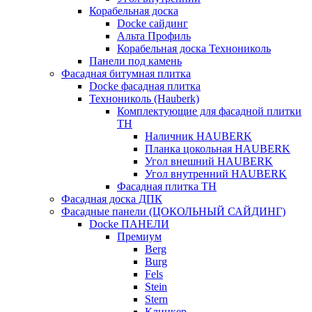
Корабельная доска
Docke сайдинг
Альта Профиль
Корабельная доска Технониколь
Панели под камень
Фасадная битумная плитка
Docke фасадная плитка
Технониколь (Hauberk)
Комплектующие для фасадной плитки
ТН
Наличник HAUBERK
Планка цокольная HAUBERK
Угол внешний HAUBERK
Угол внутренний HAUBERK
Фасадная плитка ТН
Фасадная доска ДПК
Фасадные панели (ЦОКОЛЬНЫЙ САЙДИНГ)
Docke ПАНЕЛИ
Премиум
Berg
Burg
Fels
Stein
Stern
Клинкер