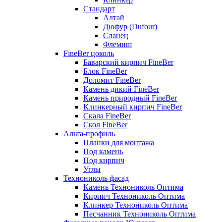
Стандарт
Алтай
Дюфур (Dufour)
Сланец
Флемиш
FineBer цоколь
Баварский кирпич FineBer
Блок FineBer
Доломит FineBer
Камень дикий FineBer
Камень природный FineBer
Клинкерный кирпич FineBer
Скала FineBer
Скол FineBer
Альта-профиль
Планки для монтажа
Под камень
Под кирпич
Углы
Технониколь фасад
Камень Технониколь Оптима
Кирпич Технониколь Оптима
Клинкер Технониколь Оптима
Песчанник Технониколь Оптима