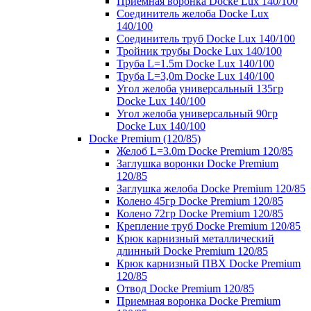
Приемная воронка Docke Lux 140/100
Соединитель желоба Docke Lux
140/100
Соединитель труб Docke Lux 140/100
Тройник трубы Docke Lux 140/100
Труба L=1.5m Docke Lux 140/100
Труба L=3,0m Docke Lux 140/100
Угол желоба универсальный 135гр
Docke Lux 140/100
Угол желоба универсальный 90гр
Docke Lux 140/100
Docke Premium (120/85)
Желоб L=3.0m Docke Premium 120/85
Заглушка воронки Docke Premium
120/85
Заглушка желоба Docke Premium 120/85
Колено 45гр Docke Premium 120/85
Колено 72гр Docke Premium 120/85
Крепление труб Docke Premium 120/85
Крюк карнизный металлический
длинный Docke Premium 120/85
Крюк карнизный ПВХ Docke Premium
120/85
Отвод Docke Premium 120/85
Приемная воронка Docke Premium