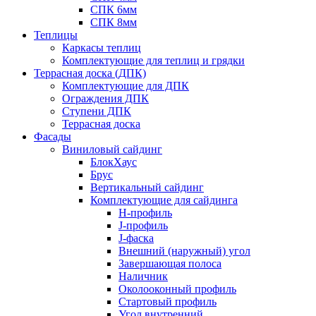
СПК 6мм
СПК 8мм
Теплицы
Каркасы теплиц
Комплектующие для теплиц и грядки
Террасная доска (ДПК)
Комплектующие для ДПК
Ограждения ДПК
Ступени ДПК
Террасная доска
Фасады
Виниловый сайдинг
БлокХаус
Брус
Вертикальный сайдинг
Комплектующие для сайдинга
H-профиль
J-профиль
J-фаска
Внешний (наружный) угол
Завершающая полоса
Наличник
Околооконный профиль
Стартовый профиль
Угол внутренний