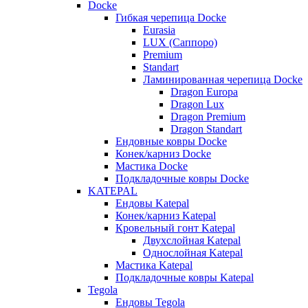
Docke
Гибкая черепица Docke
Eurasia
LUX (Саппоро)
Premium
Standart
Ламинированная черепица Docke
Dragon Europa
Dragon Lux
Dragon Premium
Dragon Standart
Ендовные ковры Docke
Конек/карниз Docke
Мастика Docke
Подкладочные ковры Docke
KATEPAL
Ендовы Katepal
Конек/карниз Katepal
Кровельный гонт Katepal
Двухслойная Katepal
Однослойная Katepal
Мастика Katepal
Подкладочные ковры Katepal
Tegola
Ендовы Tegola