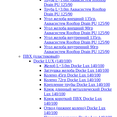
Drain PU 125/90
Труба L=3.0m Аквасистем Rooftop
Drain PU 125/90
Угол желоба внешний 135гр.
Аквасистем Rooftop Drain PU 125/90
Угол желоба внешний 90гр
Аквасистем Rooftop Drain PU 125/90
Угол желоба внутренний 135гр.
Аквасистем Rooftop Drain PU 125/90
Угол желоба внутренний 90гр
Аквасистем Rooftop Drain PU 125/90
ПВХ (пластиковый)
Docke LUX (140/100)
Желоб L=3.0m Docke Lux 140/100
Заглушка желоба Docke Lux 140/100
Колено 45гр Docke Lux 140/100
Колено 72гр Docke Lux 140/100
Крепление трубы Docke Lux 140/100
Крюк длинный металлический Docke
Lux 140/100
Крюк короткий ПВХ Docke Lux
140/100
Отвод (нижнее колено) Docke Lux
140/100