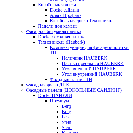
Корабельная доска
Docke сайдинг
Альта Профиль
Корабельная доска Технониколь
Панели под камень
Фасадная битумная плитка
Docke фасадная плитка
Технониколь (Hauberk)
Комплектующие для фасадной плитки
ТН
Наличник HAUBERK
Планка цокольная HAUBERK
Угол внешний HAUBERK
Угол внутренний HAUBERK
Фасадная плитка ТН
Фасадная доска ДПК
Фасадные панели (ЦОКОЛЬНЫЙ САЙДИНГ)
Docke ПАНЕЛИ
Премиум
Berg
Burg
Fels
Stein
Stern
Клинкер