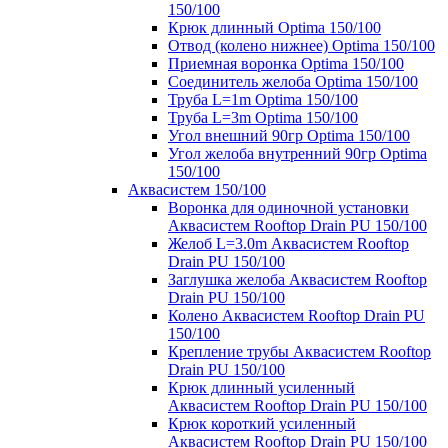
150/100
Крюк длинный Optima 150/100
Отвод (колено нижнее) Optima 150/100
Приемная воронка Optima 150/100
Соединитель желоба Optima 150/100
Труба L=1m Optima 150/100
Труба L=3m Optima 150/100
Угол внешний 90гр Optima 150/100
Угол желоба внутренний 90гр Optima
150/100
Аквасистем 150/100
Воронка для одиночной установки
Аквасистем Rooftop Drain PU 150/100
Желоб L=3.0m Аквасистем Rooftop
Drain PU 150/100
Заглушка желоба Аквасистем Rooftop
Drain PU 150/100
Колено Аквасистем Rooftop Drain PU
150/100
Крепление трубы Аквасистем Rooftop
Drain PU 150/100
Крюк длинный усиленный
Аквасистем Rooftop Drain PU 150/100
Крюк короткий усиленный
Аквасистем Rooftop Drain PU 150/100