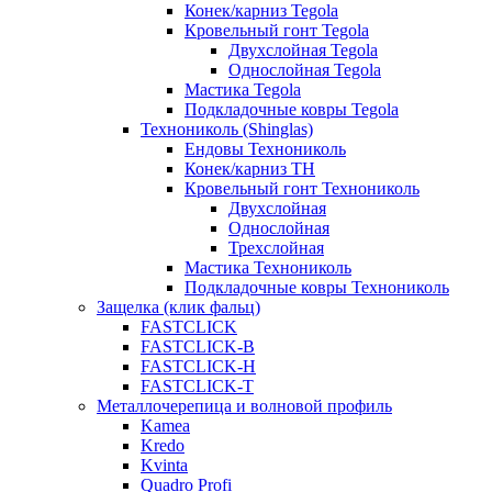
Конек/карниз Tegola
Кровельный гонт Tegola
Двухслойная Tegola
Однослойная Tegola
Мастика Tegola
Подкладочные ковры Tegola
Технониколь (Shinglas)
Ендовы Технониколь
Конек/карниз ТН
Кровельный гонт Технониколь
Двухслойная
Однослойная
Трехслойная
Мастика Технониколь
Подкладочные ковры Технониколь
Защелка (клик фальц)
FASTCLICK
FASTCLICK-B
FASTCLICK-H
FASTCLICK-T
Металлочерепица и волновой профиль
Kamea
Kredo
Kvinta
Quadro Profi