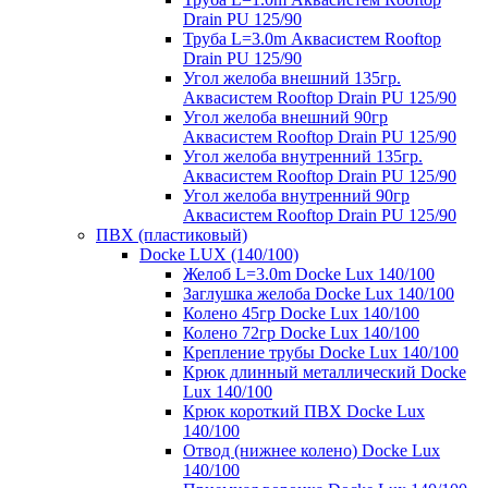
Drain PU 125/90
Труба L=3.0m Аквасистем Rooftop
Drain PU 125/90
Угол желоба внешний 135гр.
Аквасистем Rooftop Drain PU 125/90
Угол желоба внешний 90гр
Аквасистем Rooftop Drain PU 125/90
Угол желоба внутренний 135гр.
Аквасистем Rooftop Drain PU 125/90
Угол желоба внутренний 90гр
Аквасистем Rooftop Drain PU 125/90
ПВХ (пластиковый)
Docke LUX (140/100)
Желоб L=3.0m Docke Lux 140/100
Заглушка желоба Docke Lux 140/100
Колено 45гр Docke Lux 140/100
Колено 72гр Docke Lux 140/100
Крепление трубы Docke Lux 140/100
Крюк длинный металлический Docke
Lux 140/100
Крюк короткий ПВХ Docke Lux
140/100
Отвод (нижнее колено) Docke Lux
140/100