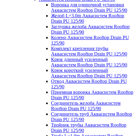
Воронка для одиночной установки
Аквасистем Rooftop Drain PU 125/90
Желоб L=3.0m Аквасистем Rooftop
Drain PU 125/90
Заглушка желоба Аквасистем Rooftop
Drain PU 125/90
Колено Аквасистем Rooftop Drain PU
125/90
Комплект крепления трубы
Аквасистем Rooftop Drain PU 125/90
Крюк длинный усиленный
Аквасистем Rooftop Drain PU 125/90
Крюк короткий усиленный
Аквасистем Rooftop Drain PU 125/90
Отвод Аквасистем Rooftop Drain PU
125/90
Приемная воронка Аквасистем Rooftop
Drain PU 125/90
Соединитель желоба Аквасистем
Rooftop Drain PU 125/90
Соединитель труб Аквасистем Rooftop
Drain PU 125/90
Тройник трубы Аквасистем Rooftop
Drain PU 125/90
Труба L=1.0m Аквасистем Rooftop