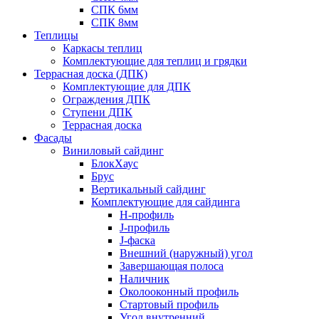
СПК 6мм
СПК 8мм
Теплицы
Каркасы теплиц
Комплектующие для теплиц и грядки
Террасная доска (ДПК)
Комплектующие для ДПК
Ограждения ДПК
Ступени ДПК
Террасная доска
Фасады
Виниловый сайдинг
БлокХаус
Брус
Вертикальный сайдинг
Комплектующие для сайдинга
H-профиль
J-профиль
J-фаска
Внешний (наружный) угол
Завершающая полоса
Наличник
Околооконный профиль
Стартовый профиль
Угол внутренний