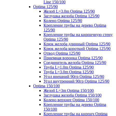
Line 150/100
Optima 125/90
Желоб L=3.0m Optima 125/90
Заглушка желоба Optima 125/90
Колено Optima 125/90
Крепление трубы на дерево Optima
125/90
Крепление трубы на кирпичную стену
Optima 125/90
Крюк желоба длинный Optima 125/90
Крюк желоба короткий Optima 125/90
Отвод Optima 125/90
Приемная воронка Optima 125/90
Соединитель желоба Optima 125/90
Труба L=1.0m Optima 125/90
Труба L=3.0m Optima 125/90
Угол внешний 90гр Optima 125/90
Угол внутренний 90гр Optima 125/90
Optima 150/100
Желоб L=3m Optima 150/100
Заглушка желоба Optima 150/100
Колено верхнее Optima 150/100
Крепление трубы на дерево Optima
150/100
Крепление трубы на кирпич Optima