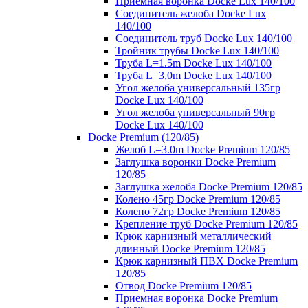
Приемная воронка Docke Lux 140/100
Соединитель желоба Docke Lux
140/100
Соединитель труб Docke Lux 140/100
Тройник трубы Docke Lux 140/100
Труба L=1.5m Docke Lux 140/100
Труба L=3,0m Docke Lux 140/100
Угол желоба универсальный 135гр
Docke Lux 140/100
Угол желоба универсальный 90гр
Docke Lux 140/100
Docke Premium (120/85)
Желоб L=3.0m Docke Premium 120/85
Заглушка воронки Docke Premium
120/85
Заглушка желоба Docke Premium 120/85
Колено 45гр Docke Premium 120/85
Колено 72гр Docke Premium 120/85
Крепление труб Docke Premium 120/85
Крюк карнизный металлический
длинный Docke Premium 120/85
Крюк карнизный ПВХ Docke Premium
120/85
Отвод Docke Premium 120/85
Приемная воронка Docke Premium