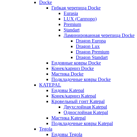
Docke
Гибкая черепица Docke
Eurasia
LUX (Саппоро)
Premium
Standart
Ламинированная черепица Docke
Dragon Europa
Dragon Lux
Dragon Premium
Dragon Standart
Ендовные ковры Docke
Конек/карниз Docke
Мастика Docke
Подкладочные ковры Docke
KATEPAL
Ендовы Katepal
Конек/карниз Katepal
Кровельный гонт Katepal
Двухслойная Katepal
Однослойная Katepal
Мастика Katepal
Подкладочные ковры Katepal
Tegola
Ендовы Tegola