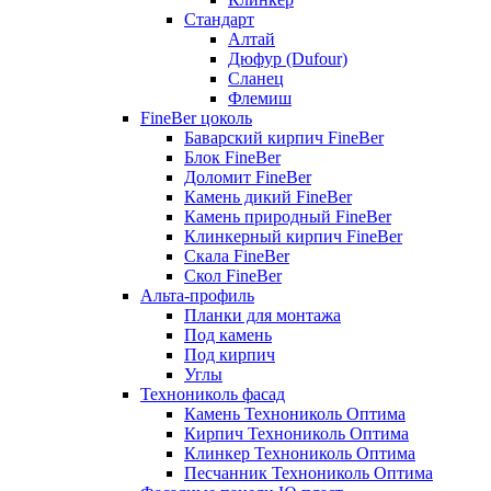
Стандарт
Алтай
Дюфур (Dufour)
Сланец
Флемиш
FineBer цоколь
Баварский кирпич FineBer
Блок FineBer
Доломит FineBer
Камень дикий FineBer
Камень природный FineBer
Клинкерный кирпич FineBer
Скала FineBer
Скол FineBer
Альта-профиль
Планки для монтажа
Под камень
Под кирпич
Углы
Технониколь фасад
Камень Технониколь Оптима
Кирпич Технониколь Оптима
Клинкер Технониколь Оптима
Песчанник Технониколь Оптима