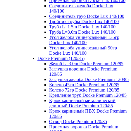
Приемная воронка Docke Lux 140/100
Соединитель желоба Docke Lux
140/100
Соединитель труб Docke Lux 140/100
Тройник трубы Docke Lux 140/100
Труба L=1.5m Docke Lux 140/100
Труба L=3,0m Docke Lux 140/100
Угол желоба универсальный 135гр
Docke Lux 140/100
Угол желоба универсальный 90гр
Docke Lux 140/100
Docke Premium (120/85)
Желоб L=3.0m Docke Premium 120/85
Заглушка воронки Docke Premium
120/85
Заглушка желоба Docke Premium 120/85
Колено 45гр Docke Premium 120/85
Колено 72гр Docke Premium 120/85
Крепление труб Docke Premium 120/85
Крюк карнизный металлический
длинный Docke Premium 120/85
Крюк карнизный ПВХ Docke Premium
120/85
Отвод Docke Premium 120/85
Приемная воронка Docke Premium