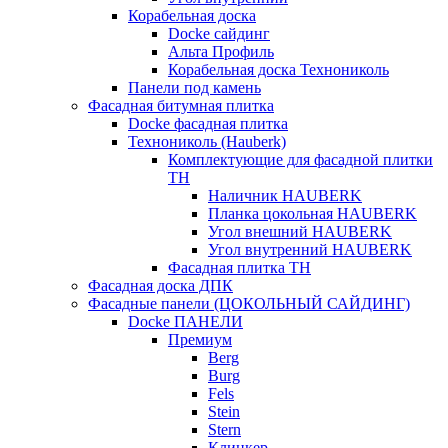
Корабельная доска
Docke сайдинг
Альта Профиль
Корабельная доска Технониколь
Панели под камень
Фасадная битумная плитка
Docke фасадная плитка
Технониколь (Hauberk)
Комплектующие для фасадной плитки
ТН
Наличник HAUBERK
Планка цокольная HAUBERK
Угол внешний HAUBERK
Угол внутренний HAUBERK
Фасадная плитка ТН
Фасадная доска ДПК
Фасадные панели (ЦОКОЛЬНЫЙ САЙДИНГ)
Docke ПАНЕЛИ
Премиум
Berg
Burg
Fels
Stein
Stern
Клинкер