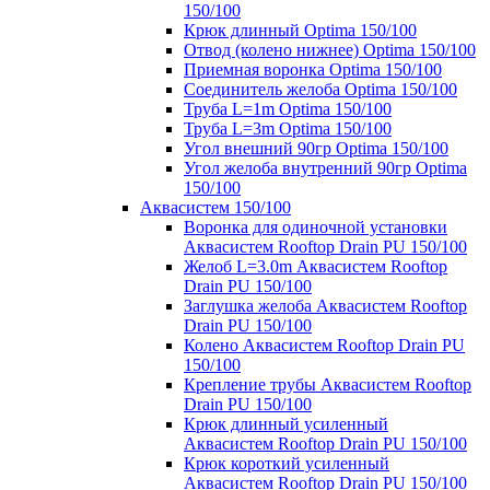
150/100
Крюк длинный Optima 150/100
Отвод (колено нижнее) Optima 150/100
Приемная воронка Optima 150/100
Соединитель желоба Optima 150/100
Труба L=1m Optima 150/100
Труба L=3m Optima 150/100
Угол внешний 90гр Optima 150/100
Угол желоба внутренний 90гр Optima
150/100
Аквасистем 150/100
Воронка для одиночной установки
Аквасистем Rooftop Drain PU 150/100
Желоб L=3.0m Аквасистем Rooftop
Drain PU 150/100
Заглушка желоба Аквасистем Rooftop
Drain PU 150/100
Колено Аквасистем Rooftop Drain PU
150/100
Крепление трубы Аквасистем Rooftop
Drain PU 150/100
Крюк длинный усиленный
Аквасистем Rooftop Drain PU 150/100
Крюк короткий усиленный
Аквасистем Rooftop Drain PU 150/100