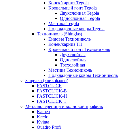
Конек/карниз Tegola
Кровельный гонт Tegola
Двухслойная Tegola
Однослойная Tegola
Мастика Tegola
Подкладочные ковры Tegola
Технониколь (Shinglas)
Ендовы Технониколь
Конек/карниз ТН
Кровельный гонт Технониколь
Двухслойная
Однослойная
Трехслойная
Мастика Технониколь
Подкладочные ковры Технониколь
Защелка (клик фальц)
FASTCLICK
FASTCLICK-B
FASTCLICK-H
FASTCLICK-T
Металлочерепица и волновой профиль
Kamea
Kredo
Kvinta
Quadro Profi