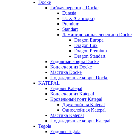
Docke
Гибкая черепица Docke
Eurasia
LUX (Саппоро)
Premium
Standart
Ламинированная черепица Docke
Dragon Europa
Dragon Lux
Dragon Premium
Dragon Standart
Ендовные ковры Docke
Конек/карниз Docke
Мастика Docke
Подкладочные ковры Docke
KATEPAL
Ендовы Katepal
Конек/карниз Katepal
Кровельный гонт Katepal
Двухслойная Katepal
Однослойная Katepal
Мастика Katepal
Подкладочные ковры Katepal
Tegola
Ендовы Tegola