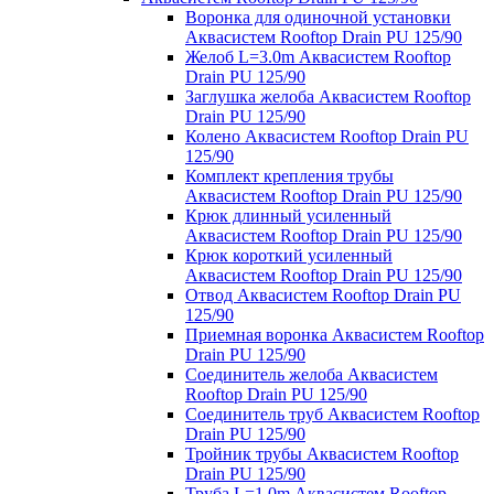
Воронка для одиночной установки
Аквасистем Rooftop Drain PU 125/90
Желоб L=3.0m Аквасистем Rooftop
Drain PU 125/90
Заглушка желоба Аквасистем Rooftop
Drain PU 125/90
Колено Аквасистем Rooftop Drain PU
125/90
Комплект крепления трубы
Аквасистем Rooftop Drain PU 125/90
Крюк длинный усиленный
Аквасистем Rooftop Drain PU 125/90
Крюк короткий усиленный
Аквасистем Rooftop Drain PU 125/90
Отвод Аквасистем Rooftop Drain PU
125/90
Приемная воронка Аквасистем Rooftop
Drain PU 125/90
Соединитель желоба Аквасистем
Rooftop Drain PU 125/90
Соединитель труб Аквасистем Rooftop
Drain PU 125/90
Тройник трубы Аквасистем Rooftop
Drain PU 125/90
Труба L=1.0m Аквасистем Rooftop