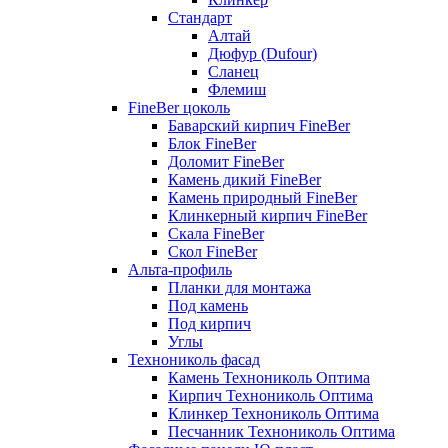
Стандарт
Алтай
Дюфур (Dufour)
Сланец
Флемиш
FineBer цоколь
Баварский кирпич FineBer
Блок FineBer
Доломит FineBer
Камень дикий FineBer
Камень природный FineBer
Клинкерный кирпич FineBer
Скала FineBer
Скол FineBer
Альта-профиль
Планки для монтажа
Под камень
Под кирпич
Углы
Технониколь фасад
Камень Технониколь Оптима
Кирпич Технониколь Оптима
Клинкер Технониколь Оптима
Песчанник Технониколь Оптима