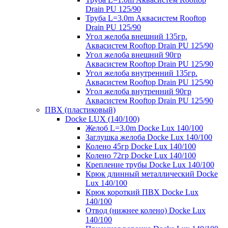
Drain PU 125/90
Труба L=3.0m Аквасистем Rooftop
Drain PU 125/90
Угол желоба внешний 135гр.
Аквасистем Rooftop Drain PU 125/90
Угол желоба внешний 90гр
Аквасистем Rooftop Drain PU 125/90
Угол желоба внутренний 135гр.
Аквасистем Rooftop Drain PU 125/90
Угол желоба внутренний 90гр
Аквасистем Rooftop Drain PU 125/90
ПВХ (пластиковый)
Docke LUX (140/100)
Желоб L=3.0m Docke Lux 140/100
Заглушка желоба Docke Lux 140/100
Колено 45гр Docke Lux 140/100
Колено 72гр Docke Lux 140/100
Крепление трубы Docke Lux 140/100
Крюк длинный металлический Docke
Lux 140/100
Крюк короткий ПВХ Docke Lux
140/100
Отвод (нижнее колено) Docke Lux
140/100