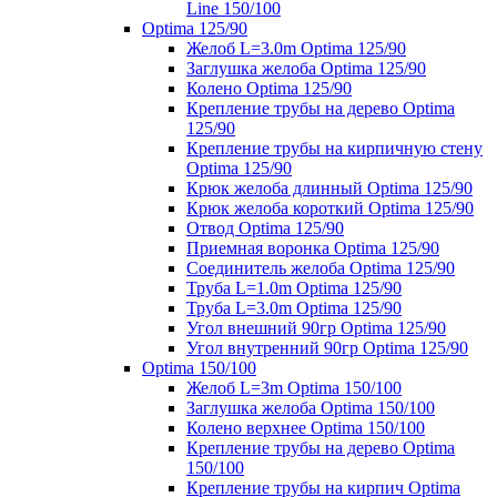
Line 150/100
Optima 125/90
Желоб L=3.0m Optima 125/90
Заглушка желоба Optima 125/90
Колено Optima 125/90
Крепление трубы на дерево Optima
125/90
Крепление трубы на кирпичную стену
Optima 125/90
Крюк желоба длинный Optima 125/90
Крюк желоба короткий Optima 125/90
Отвод Optima 125/90
Приемная воронка Optima 125/90
Соединитель желоба Optima 125/90
Труба L=1.0m Optima 125/90
Труба L=3.0m Optima 125/90
Угол внешний 90гр Optima 125/90
Угол внутренний 90гр Optima 125/90
Optima 150/100
Желоб L=3m Optima 150/100
Заглушка желоба Optima 150/100
Колено верхнее Optima 150/100
Крепление трубы на дерево Optima
150/100
Крепление трубы на кирпич Optima