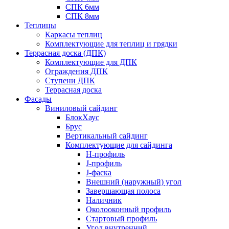
СПК 6мм
СПК 8мм
Теплицы
Каркасы теплиц
Комплектующие для теплиц и грядки
Террасная доска (ДПК)
Комплектующие для ДПК
Ограждения ДПК
Ступени ДПК
Террасная доска
Фасады
Виниловый сайдинг
БлокХаус
Брус
Вертикальный сайдинг
Комплектующие для сайдинга
H-профиль
J-профиль
J-фаска
Внешний (наружный) угол
Завершающая полоса
Наличник
Околооконный профиль
Стартовый профиль
Угол внутренний