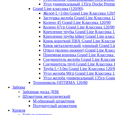
Угол универсальный 135гр Docke Premi
Grand Line классика (120/90)
Желоб L=3.0m Grand Line Классика 120/
Заглушка желоба Grand Line Классика 1
Колено 45 Grand Line Классика 120/90
Колено 67гр Grand Line Классика 120/90
Крепление трубы Grand Line Классика 1
Крепление трубы kliker Grand Line класс
Крюк короткий ПВХ Grand Line Классик
Крюк металлический длинный Grand Lin
Отвод (колено нижнее) Grand Line Класс
Приемная воронка Grand Line Классика 
Соединитель желоба Grand Line Классик
Соединитель труб Grand Line Классика 
Труба L=3.0m Grand Line Классика 120/
Угол желоба 90гр Grand Line Классика 1
Угол желоба универсальный 135гр Grand
Технониколь ОПТИМА 120/80
Заборы
Заборная доска ДПК
Штакетник металлический
М-образный штакетник
Полукруглый штакетник
Кровля
Гибкая черепица