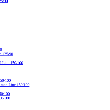
25/90
90
e 125/90
 Line 150/100
50/100
and Line 150/100
50/100
50/100