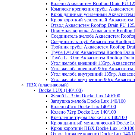
Колено Аквасистем Rooftop Drain PU 12
Комплект крепления трубы Аквасистем R
Крюк длинный усиленный Аквасистем Ro
Крюк короткий усиленный Аквасистем R
Отвод Аквасистем Rooftop Drain PU 125
Приемная воронка Аквасистем Rooftop D
Соединитель желоба Аквасистем Rooftop
Соединитель труб Аквасистем Rooftop D
Тройник трубы Аквасистем Rooftop Drai
Труба L=1.0m Аквасистем Rooftop Drain
Труба L=3.0m Аквасистем Rooftop Drain
Угол желоба внешний 135гр. Аквасистем
Угол желоба внешний 90гр Аквасистем R
Угол желоба внутренний 135гр. Аквасис
Угол желоба внутренний 90гр Аквасисте
ПВХ (пластиковый)
Docke LUX (140/100)
Желоб L=3.0m Docke Lux 140/100
Заглушка желоба Docke Lux 140/100
Колено 45гр Docke Lux 140/100
Колено 72гр Docke Lux 140/100
Крепление трубы Docke Lux 140/100
Крюк длинный металлический Docke Lu
Крюк короткий ПВХ Docke Lux 140/100
Отвод (нижнее колено) Docke Lux 140/1