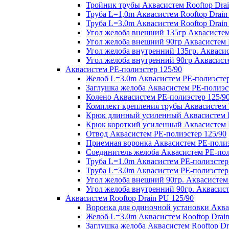
Тройник трубы Аквасистем Rooftop Drai
Труба L=1,0m Аквасистем Rooftop Drain
Труба L=3,0m Аквасистем Rooftop Drain
Угол желоба внешний 135гр Аквасистем 
Угол желоба внешний 90гр Аквасистем R
Угол желоба внутренний 135гр. Аквасис
Угол желоба внутренний 90гр Аквасисте
Аквасистем PE-полиэстер 125/90
Желоб L=3.0m Аквасистем PE-полиэстер
Заглушка желоба Аквасистем PE-полиэс
Колено Аквасистем PE-полиэстер 125/9
Комплект крепления трубы Аквасистем 
Крюк длинный усиленный Аквасистем P
Крюк короткий усиленный Аквасистем P
Отвод Аквасистем РЕ-полиэстер 125/90
Приемная воронка Аквасистем PE-полиэ
Соединитель желоба Аквасистем PE-пол
Труба L=1.0m Аквасистем PE-полиэстер
Труба L=3.0m Аквасистем PE-полиэстер
Угол желоба внешний 90гр. Аквасистем
Угол желоба внутренний 90гр. Аквасист
Аквасистем Rooftop Drain PU 125/90
Воронка для одиночной установки Аквас
Желоб L=3.0m Аквасистем Rooftop Drain
Заглушка желоба Аквасистем Rooftop Dr