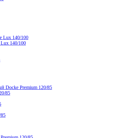
e Lux 140/100
 Lux 140/100
5
й Docke Premium 120/85
20/85
5
/85
 Premium 120/85