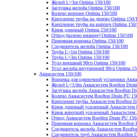
Желоб L=3m Optima 150/100
Заглушка желоба Optima 150/100
Колено верхнее Optima 150/100
Крепление трубы на дерево Optima 150/
Крепление трубы на кирпич Optima 150
Крюк длинный Optima 150/100
Отвод (колено нижнее) Optima 150/100
Приемная воронка Optima 150/100
Соединитель желоба Optima 150/100
Труба L=1m Optima 150/100
Труба L=3m Optima 150/100
Угол внешний 90гр Optima 150/100
Угол желоба внутренний 90гр Optima 15
Аквасистем 150/100
Воронка для одиночной установки Аквас
Желоб L=3.0m Аквасистем Rooftop Drain
Заглушка желоба Аквасистем Rooftop Dr
Колено Аквасистем Rooftop Drain PU 15
Крепление трубы Аквасистем Rooftop Dr
Крюк длинный усиленный Аквасистем Ro
Крюк короткий усиленный Аквасистем R
Отвод Аквасистем Rooftop Drain PU 150
Приемная воронка Аквасистем Rooftop D
Соединитель желоба Аквасистем Rooftop
Соединитель труб Аквасистем Rooftop D