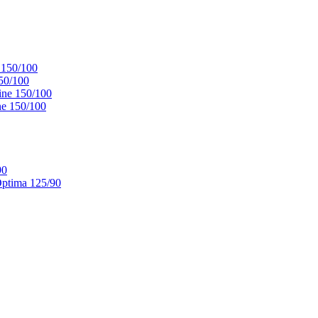
 150/100
50/100
ne 150/100
e 150/100
90
ptima 125/90