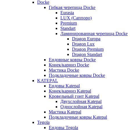
Docke
Гибкая черепица Docke
Eurasia
LUX (Саппоро)
Premium
Standart
Ламинированная черепица Docke
Dragon Europa
Dragon Lux
Dragon Premium
Dragon Standart
Ендовные ковры Docke
Конек/карниз Docke
Мастика Docke
Подкладочные ковры Docke
KATEPAL
Ендовы Katepal
Конек/карниз Katepal
Кровельный гонт Katepal
Двухслойная Katepal
Однослойная Katepal
Мастика Katepal
Подкладочные ковры Katepal
Tegola
Ендовы Tegola