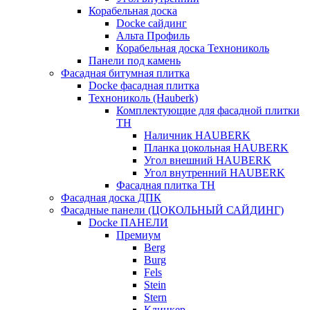
Корабельная доска
Docke сайдинг
Альта Профиль
Корабельная доска Технониколь
Панели под камень
Фасадная битумная плитка
Docke фасадная плитка
Технониколь (Hauberk)
Комплектующие для фасадной плитки
ТН
Наличник HAUBERK
Планка цокольная HAUBERK
Угол внешний HAUBERK
Угол внутренний HAUBERK
Фасадная плитка ТН
Фасадная доска ДПК
Фасадные панели (ЦОКОЛЬНЫЙ САЙДИНГ)
Docke ПАНЕЛИ
Премиум
Berg
Burg
Fels
Stein
Stern
Клинкер