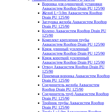
Воронка для одиночной установки
Аквасистем Rooftop Drain PU 125/90
Желоб L=3.0m Аквасистем Rooftop
Drain PU 125/90
Заглушка желоба Аквасистем Rooftop
Drain PU 125/90
Колено Аквасистем Rooftop Drain PU
125/90
Комплект крепления трубы
Аквасистем Rooftop Drain PU 125/90
Крюк длинный усиленный
Аквасистем Rooftop Drain PU 125/90
Крюк короткий усиленный
Аквасистем Rooftop Drain PU 125/90
Отвод Аквасистем Rooftop Drain PU
125/90
Приемная воронка Аквасистем Rooftop
Drain PU 125/90
Соединитель желоба Аквасистем
Rooftop Drain PU 125/90
Соединитель труб Аквасистем Rooftop
Drain PU 125/90
Тройник трубы Аквасистем Rooftop
Drain PU 125/90
Труба L=1.0m Аквасистем Rooftop