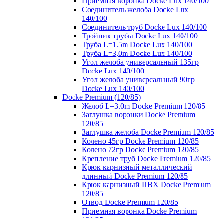
Приемная воронка Docke Lux 140/100
Соединитель желоба Docke Lux
140/100
Соединитель труб Docke Lux 140/100
Тройник трубы Docke Lux 140/100
Труба L=1.5m Docke Lux 140/100
Труба L=3,0m Docke Lux 140/100
Угол желоба универсальный 135гр
Docke Lux 140/100
Угол желоба универсальный 90гр
Docke Lux 140/100
Docke Premium (120/85)
Желоб L=3.0m Docke Premium 120/85
Заглушка воронки Docke Premium
120/85
Заглушка желоба Docke Premium 120/85
Колено 45гр Docke Premium 120/85
Колено 72гр Docke Premium 120/85
Крепление труб Docke Premium 120/85
Крюк карнизный металлический
длинный Docke Premium 120/85
Крюк карнизный ПВХ Docke Premium
120/85
Отвод Docke Premium 120/85
Приемная воронка Docke Premium