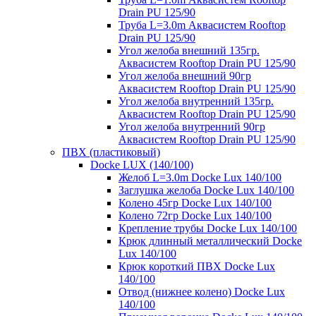
Drain PU 125/90
Труба L=3.0m Аквасистем Rooftop
Drain PU 125/90
Угол желоба внешний 135гр.
Аквасистем Rooftop Drain PU 125/90
Угол желоба внешний 90гр
Аквасистем Rooftop Drain PU 125/90
Угол желоба внутренний 135гр.
Аквасистем Rooftop Drain PU 125/90
Угол желоба внутренний 90гр
Аквасистем Rooftop Drain PU 125/90
ПВХ (пластиковый)
Docke LUX (140/100)
Желоб L=3.0m Docke Lux 140/100
Заглушка желоба Docke Lux 140/100
Колено 45гр Docke Lux 140/100
Колено 72гр Docke Lux 140/100
Крепление трубы Docke Lux 140/100
Крюк длинный металлический Docke
Lux 140/100
Крюк короткий ПВХ Docke Lux
140/100
Отвод (нижнее колено) Docke Lux
140/100