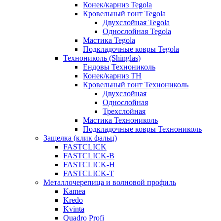
Конек/карниз Tegola
Кровельный гонт Tegola
Двухслойная Tegola
Однослойная Tegola
Мастика Tegola
Подкладочные ковры Tegola
Технониколь (Shinglas)
Ендовы Технониколь
Конек/карниз ТН
Кровельный гонт Технониколь
Двухслойная
Однослойная
Трехслойная
Мастика Технониколь
Подкладочные ковры Технониколь
Защелка (клик фальц)
FASTCLICK
FASTCLICK-B
FASTCLICK-H
FASTCLICK-T
Металлочерепица и волновой профиль
Kamea
Kredo
Kvinta
Quadro Profi