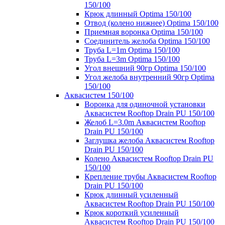
150/100
Крюк длинный Optima 150/100
Отвод (колено нижнее) Optima 150/100
Приемная воронка Optima 150/100
Соединитель желоба Optima 150/100
Труба L=1m Optima 150/100
Труба L=3m Optima 150/100
Угол внешний 90гр Optima 150/100
Угол желоба внутренний 90гр Optima
150/100
Аквасистем 150/100
Воронка для одиночной установки
Аквасистем Rooftop Drain PU 150/100
Желоб L=3.0m Аквасистем Rooftop
Drain PU 150/100
Заглушка желоба Аквасистем Rooftop
Drain PU 150/100
Колено Аквасистем Rooftop Drain PU
150/100
Крепление трубы Аквасистем Rooftop
Drain PU 150/100
Крюк длинный усиленный
Аквасистем Rooftop Drain PU 150/100
Крюк короткий усиленный
Аквасистем Rooftop Drain PU 150/100