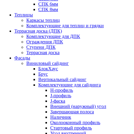
СПК 6мм
СПК 8мм
Теплицы
Каркасы теплиц
Комплектующие для теплиц и грядки
Террасная доска (ДПК)
Комплектующие для ДПК
Ограждения ДПК
Ступени ДПК
Террасная доска
Фасады
Виниловый сайдинг
БлокХаус
Брус
Вертикальный сайдинг
Комплектующие для сайдинга
H-профиль
J-профиль
J-фаска
Внешний (наружный) угол
Завершающая полоса
Наличник
Околооконный профиль
Стартовый профиль
Угол внутренний