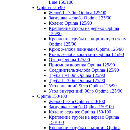
Line 150/100
Optima 125/90
Желоб L=3.0m Optima 125/90
Заглушка желоба Optima 125/90
Колено Optima 125/90
Крепление трубы на дерево Optima
125/90
Крепление трубы на кирпичную стену
Optima 125/90
Крюк желоба длинный Optima 125/90
Крюк желоба короткий Optima 125/90
Отвод Optima 125/90
Приемная воронка Optima 125/90
Соединитель желоба Optima 125/90
Труба L=1.0m Optima 125/90
Труба L=3.0m Optima 125/90
Угол внешний 90гр Optima 125/90
Угол внутренний 90гр Optima 125/90
Optima 150/100
Желоб L=3m Optima 150/100
Заглушка желоба Optima 150/100
Колено верхнее Optima 150/100
Крепление трубы на дерево Optima
150/100
Крепление трубы на кирпич Optima