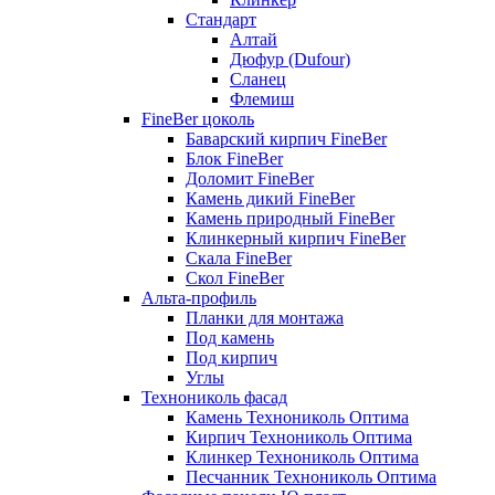
Стандарт
Алтай
Дюфур (Dufour)
Сланец
Флемиш
FineBer цоколь
Баварский кирпич FineBer
Блок FineBer
Доломит FineBer
Камень дикий FineBer
Камень природный FineBer
Клинкерный кирпич FineBer
Скала FineBer
Скол FineBer
Альта-профиль
Планки для монтажа
Под камень
Под кирпич
Углы
Технониколь фасад
Камень Технониколь Оптима
Кирпич Технониколь Оптима
Клинкер Технониколь Оптима
Песчанник Технониколь Оптима