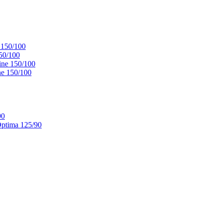
 150/100
50/100
ne 150/100
e 150/100
90
ptima 125/90