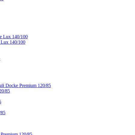
e Lux 140/100
 Lux 140/100
5
й Docke Premium 120/85
20/85
5
/85
 Premium 120/85