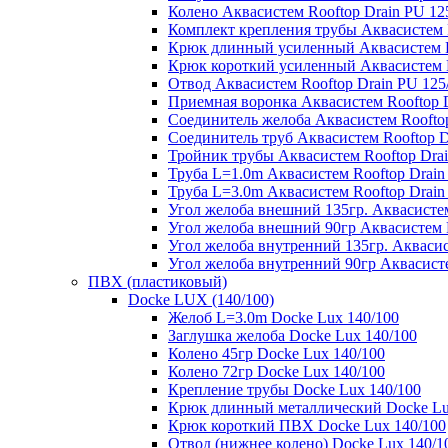
Колено Аквасистем Rooftop Drain PU 12
Комплект крепления трубы Аквасистем R
Крюк длинный усиленный Аквасистем Ro
Крюк короткий усиленный Аквасистем R
Отвод Аквасистем Rooftop Drain PU 125
Приемная воронка Аквасистем Rooftop D
Соединитель желоба Аквасистем Rooftop
Соединитель труб Аквасистем Rooftop D
Тройник трубы Аквасистем Rooftop Drai
Труба L=1.0m Аквасистем Rooftop Drain
Труба L=3.0m Аквасистем Rooftop Drain
Угол желоба внешний 135гр. Аквасистем
Угол желоба внешний 90гр Аквасистем R
Угол желоба внутренний 135гр. Аквасис
Угол желоба внутренний 90гр Аквасисте
ПВХ (пластиковый)
Docke LUX (140/100)
Желоб L=3.0m Docke Lux 140/100
Заглушка желоба Docke Lux 140/100
Колено 45гр Docke Lux 140/100
Колено 72гр Docke Lux 140/100
Крепление трубы Docke Lux 140/100
Крюк длинный металлический Docke Lu
Крюк короткий ПВХ Docke Lux 140/100
Отвод (нижнее колено) Docke Lux 140/1