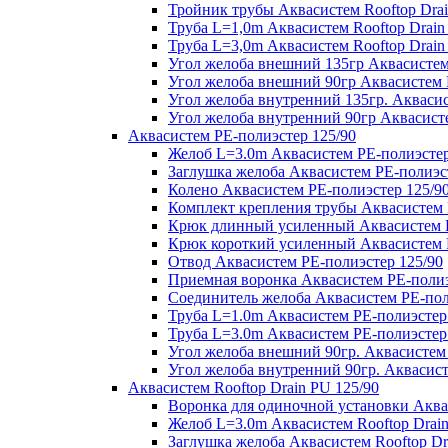
Тройник трубы Аквасистем Rooftop Drai
Труба L=1,0m Аквасистем Rooftop Drain
Труба L=3,0m Аквасистем Rooftop Drain
Угол желоба внешний 135гр Аквасистем 
Угол желоба внешний 90гр Аквасистем R
Угол желоба внутренний 135гр. Аквасис
Угол желоба внутренний 90гр Аквасисте
Аквасистем PE-полиэстер 125/90
Желоб L=3.0m Аквасистем PE-полиэстер
Заглушка желоба Аквасистем PE-полиэс
Колено Аквасистем PE-полиэстер 125/9
Комплект крепления трубы Аквасистем 
Крюк длинный усиленный Аквасистем P
Крюк короткий усиленный Аквасистем P
Отвод Аквасистем РЕ-полиэстер 125/90
Приемная воронка Аквасистем PE-полиэ
Соединитель желоба Аквасистем PE-пол
Труба L=1.0m Аквасистем PE-полиэстер
Труба L=3.0m Аквасистем PE-полиэстер
Угол желоба внешний 90гр. Аквасистем
Угол желоба внутренний 90гр. Аквасист
Аквасистем Rooftop Drain PU 125/90
Воронка для одиночной установки Аквас
Желоб L=3.0m Аквасистем Rooftop Drain
Заглушка желоба Аквасистем Rooftop Dr