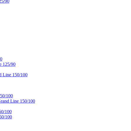
25/90
90
e 125/90
 Line 150/100
50/100
and Line 150/100
50/100
50/100