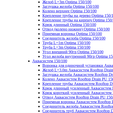
Желоб L=3m Optima 150/100
Заглушка желоба Optima 150/100
Колено верхнее Optima 150/100
Крепление трубы на дерево Optima 150/
Крепление трубы на кирпич Optima 150
Крюк длинный Optima 150/100
Отвод (колено нижнее) Optima 150/100
Приемная воронка Optima 150/100
Соединитель желоба Optima 150/100
Труба L=1m Optima 150/100
Труба L=3m Optima 150/100
Угол внешний 90гр Optima 150/100
Угол желоба внутренний 90гр Optima 15
Аквасистем 150/100
Воронка для одиночной установки Аквас
Желоб L=3.0m Аквасистем Rooftop Drain
Заглушка желоба Аквасистем Rooftop Dr
Колено Аквасистем Rooftop Drain PU 15
Крепление трубы Аквасистем Rooftop Dr
Крюк длинный усиленный Аквасистем Ro
Крюк короткий усиленный Аквасистем R
Отвод Аквасистем Rooftop Drain PU 150
Приемная воронка Аквасистем Rooftop D
Соединитель желоба Аквасистем Rooftop
Соединитель труб Аквасистем Rooftop D