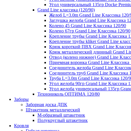
Угол универсальный 135гр Docke Premi
Grand Line классика (120/90)
Желоб L=3.0m Grand Line Классика 120/
Заглушка желоба Grand Line Классика 1
Колено 45 Grand Line Классика 120/90
Колено 67гр Grand Line Классика 120/90
Крепление трубы Grand Line Классика 1
Крепление трубы kliker Grand Line класс
Крюк короткий ПВХ Grand Line Классик
Крюк металлический длинный Grand Lin
Отвод (колено нижнее) Grand Line Класс
Приемная воронка Grand Line Классика 
Соединитель желоба Grand Line Классик
Соединитель труб Grand Line Классика 
Труба L=3.0m Grand Line Классика 120/
Угол желоба 90гр Grand Line Классика 1
Угол желоба универсальный 135гр Grand
Технониколь ОПТИМА 120/80
Заборы
Заборная доска ДПК
Штакетник металлический
М-образный штакетник
Полукруглый штакетник
Кровля
Гибкая черепица