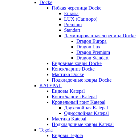
Docke
Гибкая черепица Docke
Eurasia
LUX (Саппоро)
Premium
Standart
Ламинированная черепица Docke
Dragon Europa
Dragon Lux
Dragon Premium
Dragon Standart
Ендовные ковры Docke
Конек/карниз Docke
Мастика Docke
Подкладочные ковры Docke
KATEPAL
Ендовы Katepal
Конек/карниз Katepal
Кровельный гонт Katepal
Двухслойная Katepal
Однослойная Katepal
Мастика Katepal
Подкладочные ковры Katepal
Tegola
Ендовы Tegola