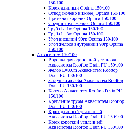
150/100
Крюк длинный Optima 150/100
Отвод (колено нижнее) Optima 150/100
Приемная воронка Optima 150/100
Соединитель желоба Optima 150/100
Труба L=1m Optima 150/100
Труба L=3m Optima 150/100
Угол внешний 90гр Optima 150/100
Угол желоба внутренний 90гр Optima
150/100
Аквасистем 150/100
Воронка для одиночной установки
Аквасистем Rooftop Drain PU 150/100
Желоб L=3.0m Аквасистем Rooftop
Drain PU 150/100
Заглушка желоба Аквасистем Rooftop
Drain PU 150/100
Колено Аквасистем Rooftop Drain PU
150/100
Крепление трубы Аквасистем Rooftop
Drain PU 150/100
Крюк длинный усиленный
Аквасистем Rooftop Drain PU 150/100
Крюк короткий усиленный
Аквасистем Rooftop Drain PU 150/100