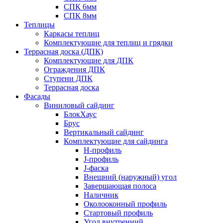
СПК 6мм
СПК 8мм
Теплицы
Каркасы теплиц
Комплектующие для теплиц и грядки
Террасная доска (ДПК)
Комплектующие для ДПК
Ограждения ДПК
Ступени ДПК
Террасная доска
Фасады
Виниловый сайдинг
БлокХаус
Брус
Вертикальный сайдинг
Комплектующие для сайдинга
H-профиль
J-профиль
J-фаска
Внешний (наружный) угол
Завершающая полоса
Наличник
Околооконный профиль
Стартовый профиль
Угол внутренний