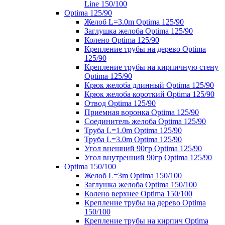
Line 150/100
Optima 125/90
Желоб L=3.0m Optima 125/90
Заглушка желоба Optima 125/90
Колено Optima 125/90
Крепление трубы на дерево Optima
125/90
Крепление трубы на кирпичную стену
Optima 125/90
Крюк желоба длинный Optima 125/90
Крюк желоба короткий Optima 125/90
Отвод Optima 125/90
Приемная воронка Optima 125/90
Соединитель желоба Optima 125/90
Труба L=1.0m Optima 125/90
Труба L=3.0m Optima 125/90
Угол внешний 90гр Optima 125/90
Угол внутренний 90гр Optima 125/90
Optima 150/100
Желоб L=3m Optima 150/100
Заглушка желоба Optima 150/100
Колено верхнее Optima 150/100
Крепление трубы на дерево Optima
150/100
Крепление трубы на кирпич Optima