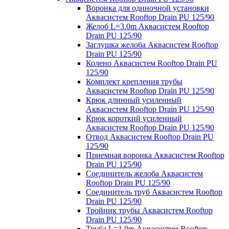
Воронка для одиночной установки
Аквасистем Rooftop Drain PU 125/90
Желоб L=3.0m Аквасистем Rooftop
Drain PU 125/90
Заглушка желоба Аквасистем Rooftop
Drain PU 125/90
Колено Аквасистем Rooftop Drain PU
125/90
Комплект крепления трубы
Аквасистем Rooftop Drain PU 125/90
Крюк длинный усиленный
Аквасистем Rooftop Drain PU 125/90
Крюк короткий усиленный
Аквасистем Rooftop Drain PU 125/90
Отвод Аквасистем Rooftop Drain PU
125/90
Приемная воронка Аквасистем Rooftop
Drain PU 125/90
Соединитель желоба Аквасистем
Rooftop Drain PU 125/90
Соединитель труб Аквасистем Rooftop
Drain PU 125/90
Тройник трубы Аквасистем Rooftop
Drain PU 125/90
Труба L=1.0m Аквасистем Rooftop