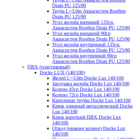
Drain PU 125/90
Труба L=3.0m Аквасистем Rooftop
Drain PU 125/90
Угол желоба внешний 135гр.
Аквасистем Rooftop Drain PU 125/90
Угол желоба внешний 90гр
Аквасистем Rooftop Drain PU 125/90
Угол желоба внутренний 135гр.
Аквасистем Rooftop Drain PU 125/90
Угол желоба внутренний 90гр
Аквасистем Rooftop Drain PU 125/90
ПВХ (пластиковый)
Docke LUX (140/100)
Желоб L=3.0m Docke Lux 140/100
Заглушка желоба Docke Lux 140/100
Колено 45гр Docke Lux 140/100
Колено 72гр Docke Lux 140/100
Крепление трубы Docke Lux 140/100
Крюк длинный металлический Docke
Lux 140/100
Крюк короткий ПВХ Docke Lux
140/100
Отвод (нижнее колено) Docke Lux
140/100