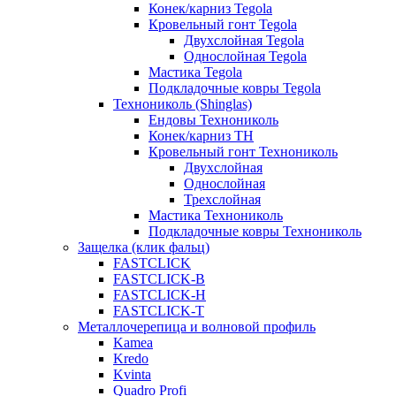
Конек/карниз Tegola
Кровельный гонт Tegola
Двухслойная Tegola
Однослойная Tegola
Мастика Tegola
Подкладочные ковры Tegola
Технониколь (Shinglas)
Ендовы Технониколь
Конек/карниз ТН
Кровельный гонт Технониколь
Двухслойная
Однослойная
Трехслойная
Мастика Технониколь
Подкладочные ковры Технониколь
Защелка (клик фальц)
FASTCLICK
FASTCLICK-B
FASTCLICK-H
FASTCLICK-T
Металлочерепица и волновой профиль
Kamea
Kredo
Kvinta
Quadro Profi