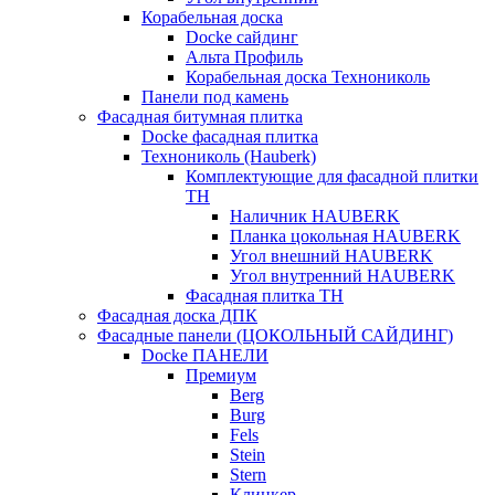
Корабельная доска
Docke сайдинг
Альта Профиль
Корабельная доска Технониколь
Панели под камень
Фасадная битумная плитка
Docke фасадная плитка
Технониколь (Hauberk)
Комплектующие для фасадной плитки
ТН
Наличник HAUBERK
Планка цокольная HAUBERK
Угол внешний HAUBERK
Угол внутренний HAUBERK
Фасадная плитка ТН
Фасадная доска ДПК
Фасадные панели (ЦОКОЛЬНЫЙ САЙДИНГ)
Docke ПАНЕЛИ
Премиум
Berg
Burg
Fels
Stein
Stern
Клинкер