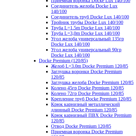
Приемная воронка Docke Lux 140/100
Соединитель желоба Docke Lux
140/100
Соединитель труб Docke Lux 140/100
Тройник трубы Docke Lux 140/100
Труба L=1.5m Docke Lux 140/100
Труба L=3,0m Docke Lux 140/100
Угол желоба универсальный 135гр
Docke Lux 140/100
Угол желоба универсальный 90гр
Docke Lux 140/100
Docke Premium (120/85)
Желоб L=3.0m Docke Premium 120/85
Заглушка воронки Docke Premium
120/85
Заглушка желоба Docke Premium 120/85
Колено 45гр Docke Premium 120/85
Колено 72гр Docke Premium 120/85
Крепление труб Docke Premium 120/85
Крюк карнизный металлический
длинный Docke Premium 120/85
Крюк карнизный ПВХ Docke Premium
120/85
Отвод Docke Premium 120/85
Приемная воронка Docke Premium