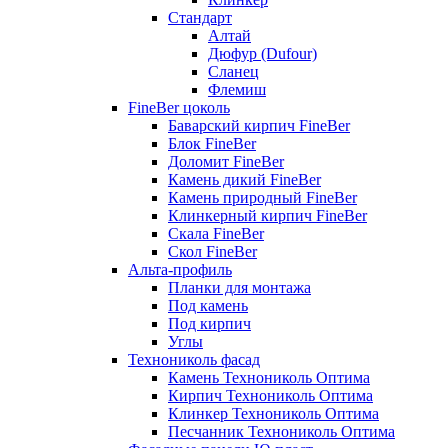
Стандарт
Алтай
Дюфур (Dufour)
Сланец
Флемиш
FineBer цоколь
Баварский кирпич FineBer
Блок FineBer
Доломит FineBer
Камень дикий FineBer
Камень природный FineBer
Клинкерный кирпич FineBer
Скала FineBer
Скол FineBer
Альта-профиль
Планки для монтажа
Под камень
Под кирпич
Углы
Технониколь фасад
Камень Технониколь Оптима
Кирпич Технониколь Оптима
Клинкер Технониколь Оптима
Песчанник Технониколь Оптима