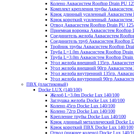
Колено Аквасистем Rooftop Drain PU 12
Комплект крепления трубы Аквасистем R
Крюк длинный усиленный Аквасистем Ro
Крюк короткий усиленный Аквасистем R
Отвод Аквасистем Rooftop Drain PU 125
Приемная воронка Аквасистем Rooftop D
Соединитель желоба Аквасистем Rooftop
Соединитель труб Аквасистем Rooftop D
Тройник трубы Аквасистем Rooftop Drai
Труба L=1.0m Аквасистем Rooftop Drain
Труба L=3.0m Аквасистем Rooftop Drain
Угол желоба внешний 135гр. Аквасистем
Угол желоба внешний 90гр Аквасистем R
Угол желоба внутренний 135гр. Аквасис
Угол желоба внутренний 90гр Аквасисте
ПВХ (пластиковый)
Docke LUX (140/100)
Желоб L=3.0m Docke Lux 140/100
Заглушка желоба Docke Lux 140/100
Колено 45гр Docke Lux 140/100
Колено 72гр Docke Lux 140/100
Крепление трубы Docke Lux 140/100
Крюк длинный металлический Docke Lu
Крюк короткий ПВХ Docke Lux 140/100
Отвод (нижнее колено) Docke Lux 140/1