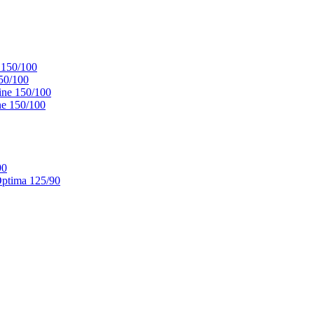
 150/100
50/100
ne 150/100
e 150/100
90
ptima 125/90