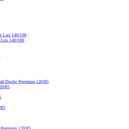
e Lux 140/100
 Lux 140/100
5
й Docke Premium 120/85
20/85
5
/85
 Premium 120/85