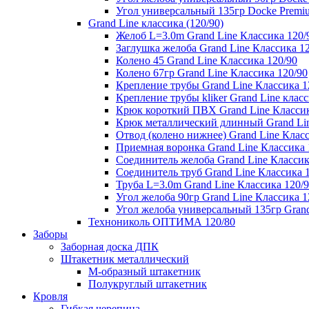
Угол универсальный 135гр Docke Premi
Grand Line классика (120/90)
Желоб L=3.0m Grand Line Классика 120/
Заглушка желоба Grand Line Классика 1
Колено 45 Grand Line Классика 120/90
Колено 67гр Grand Line Классика 120/90
Крепление трубы Grand Line Классика 1
Крепление трубы kliker Grand Line класс
Крюк короткий ПВХ Grand Line Классик
Крюк металлический длинный Grand Lin
Отвод (колено нижнее) Grand Line Класс
Приемная воронка Grand Line Классика 
Соединитель желоба Grand Line Классик
Соединитель труб Grand Line Классика 
Труба L=3.0m Grand Line Классика 120/
Угол желоба 90гр Grand Line Классика 1
Угол желоба универсальный 135гр Grand
Технониколь ОПТИМА 120/80
Заборы
Заборная доска ДПК
Штакетник металлический
М-образный штакетник
Полукруглый штакетник
Кровля
Гибкая черепица