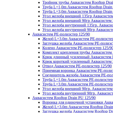
Тройник трубы Аквасистем Rooftop Drai
Труба L=1,0m Аквасистем Rooftop Drain
Труба L=3,0m Аквасистем Rooftop Drain
Угол желоба внешний 135гр Аквасистем 
Угол желоба внешний 90гр Аквасистем R
Угол желоба внутренний 135гр. Аквасис
Угол желоба внутренний 90гр Аквасисте
Аквасистем PE-полиэстер 125/90
Желоб L=3.0m Аквасистем PE-полиэстер
Заглушка желоба Аквасистем PE-полиэс
Колено Аквасистем PE-полиэстер 125/9
Комплект крепления трубы Аквасистем 
Крюк длинный усиленный Аквасистем P
Крюк короткий усиленный Аквасистем P
Отвод Аквасистем РЕ-полиэстер 125/90
Приемная воронка Аквасистем PE-полиэ
Соединитель желоба Аквасистем PE-пол
Труба L=1.0m Аквасистем PE-полиэстер
Труба L=3.0m Аквасистем PE-полиэстер
Угол желоба внешний 90гр. Аквасистем
Угол желоба внутренний 90гр. Аквасист
Аквасистем Rooftop Drain PU 125/90
Воронка для одиночной установки Аквас
Желоб L=3.0m Аквасистем Rooftop Drain
Заглушка желоба Аквасистем Rooftop Dr