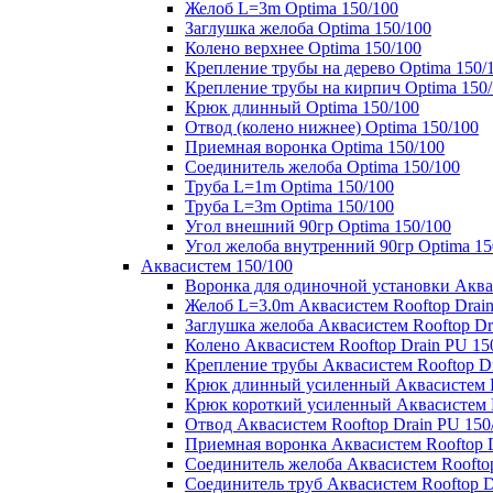
Желоб L=3m Optima 150/100
Заглушка желоба Optima 150/100
Колено верхнее Optima 150/100
Крепление трубы на дерево Optima 150/
Крепление трубы на кирпич Optima 150
Крюк длинный Optima 150/100
Отвод (колено нижнее) Optima 150/100
Приемная воронка Optima 150/100
Соединитель желоба Optima 150/100
Труба L=1m Optima 150/100
Труба L=3m Optima 150/100
Угол внешний 90гр Optima 150/100
Угол желоба внутренний 90гр Optima 15
Аквасистем 150/100
Воронка для одиночной установки Аквас
Желоб L=3.0m Аквасистем Rooftop Drain
Заглушка желоба Аквасистем Rooftop Dr
Колено Аквасистем Rooftop Drain PU 15
Крепление трубы Аквасистем Rooftop Dr
Крюк длинный усиленный Аквасистем Ro
Крюк короткий усиленный Аквасистем R
Отвод Аквасистем Rooftop Drain PU 150
Приемная воронка Аквасистем Rooftop D
Соединитель желоба Аквасистем Rooftop
Соединитель труб Аквасистем Rooftop D