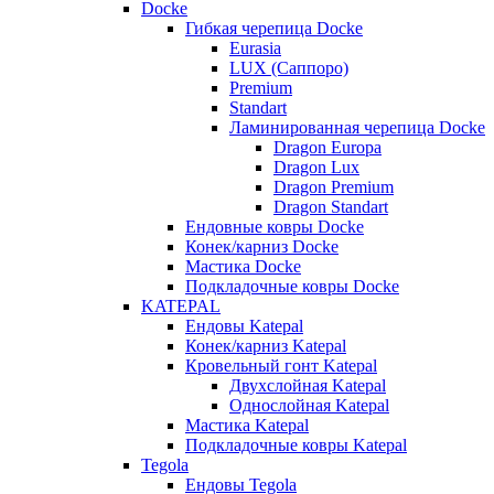
Docke
Гибкая черепица Docke
Eurasia
LUX (Саппоро)
Premium
Standart
Ламинированная черепица Docke
Dragon Europa
Dragon Lux
Dragon Premium
Dragon Standart
Ендовные ковры Docke
Конек/карниз Docke
Мастика Docke
Подкладочные ковры Docke
KATEPAL
Ендовы Katepal
Конек/карниз Katepal
Кровельный гонт Katepal
Двухслойная Katepal
Однослойная Katepal
Мастика Katepal
Подкладочные ковры Katepal
Tegola
Ендовы Tegola