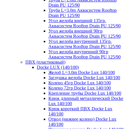
Drain PU 125/90
Труба L=3.0m Аквасистем Rooftop
Drain PU 125/90
Угол желоба внешний 135гр.
Аквасистем Rooftop Drain PU 125/90
Угол желоба внешний 90гр
Аквасистем Rooftop Drain PU 125/90
Угол желоба внутренний 135гр.
Аквасистем Rooftop Drain PU 125/90
Угол желоба внутренний 90гр
Аквасистем Rooftop Drain PU 125/90
ПВХ (пластиковый)
Docke LUX (140/100)
Желоб L=3.0m Docke Lux 140/100
Заглушка желоба Docke Lux 140/100
Колено 45гр Docke Lux 140/100
Колено 72гр Docke Lux 140/100
Крепление трубы Docke Lux 140/100
Крюк длинный металлический Docke
Lux 140/100
Крюк короткий ПВХ Docke Lux
140/100
Отвод (нижнее колено) Docke Lux
140/100