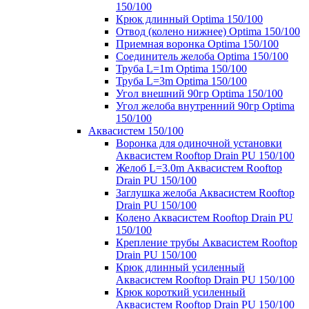
150/100
Крюк длинный Optima 150/100
Отвод (колено нижнее) Optima 150/100
Приемная воронка Optima 150/100
Соединитель желоба Optima 150/100
Труба L=1m Optima 150/100
Труба L=3m Optima 150/100
Угол внешний 90гр Optima 150/100
Угол желоба внутренний 90гр Optima
150/100
Аквасистем 150/100
Воронка для одиночной установки
Аквасистем Rooftop Drain PU 150/100
Желоб L=3.0m Аквасистем Rooftop
Drain PU 150/100
Заглушка желоба Аквасистем Rooftop
Drain PU 150/100
Колено Аквасистем Rooftop Drain PU
150/100
Крепление трубы Аквасистем Rooftop
Drain PU 150/100
Крюк длинный усиленный
Аквасистем Rooftop Drain PU 150/100
Крюк короткий усиленный
Аквасистем Rooftop Drain PU 150/100