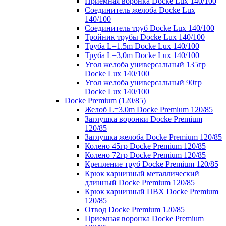
Приемная воронка Docke Lux 140/100
Соединитель желоба Docke Lux
140/100
Соединитель труб Docke Lux 140/100
Тройник трубы Docke Lux 140/100
Труба L=1.5m Docke Lux 140/100
Труба L=3,0m Docke Lux 140/100
Угол желоба универсальный 135гр
Docke Lux 140/100
Угол желоба универсальный 90гр
Docke Lux 140/100
Docke Premium (120/85)
Желоб L=3.0m Docke Premium 120/85
Заглушка воронки Docke Premium
120/85
Заглушка желоба Docke Premium 120/85
Колено 45гр Docke Premium 120/85
Колено 72гр Docke Premium 120/85
Крепление труб Docke Premium 120/85
Крюк карнизный металлический
длинный Docke Premium 120/85
Крюк карнизный ПВХ Docke Premium
120/85
Отвод Docke Premium 120/85
Приемная воронка Docke Premium