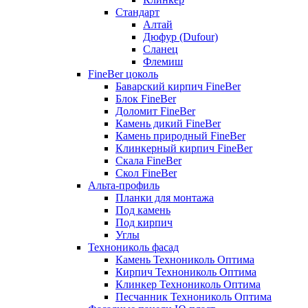
Стандарт
Алтай
Дюфур (Dufour)
Сланец
Флемиш
FineBer цоколь
Баварский кирпич FineBer
Блок FineBer
Доломит FineBer
Камень дикий FineBer
Камень природный FineBer
Клинкерный кирпич FineBer
Скала FineBer
Скол FineBer
Альта-профиль
Планки для монтажа
Под камень
Под кирпич
Углы
Технониколь фасад
Камень Технониколь Оптима
Кирпич Технониколь Оптима
Клинкер Технониколь Оптима
Песчанник Технониколь Оптима