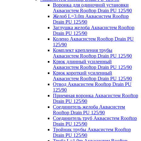
Воронка для одиночной установки
Аквасистем Rooftop Drain PU 125/90
Желоб L=3.0m Аквасистем Rooftop
Drain PU 125/90
Заглушка желоба Аквасистем Rooftop
Drain PU 125/90
Колено Аквасистем Rooftop Drain PU
125/90
Комплект крепления трубы
Аквасистем Rooftop Drain PU 125/90
Крюк длинный усиленный
Аквасистем Rooftop Drain PU 125/90
Крюк короткий усиленный
Аквасистем Rooftop Drain PU 125/90
Отвод Аквасистем Rooftop Drain PU
125/90
Приемная воронка Аквасистем Rooftop
Drain PU 125/90
Соединитель желоба Аквасистем
Rooftop Drain PU 125/90
Соединитель труб Аквасистем Rooftop
Drain PU 125/90
Тройник трубы Аквасистем Rooftop
Drain PU 125/90
Труба L=1.0m Аквасистем Rooftop