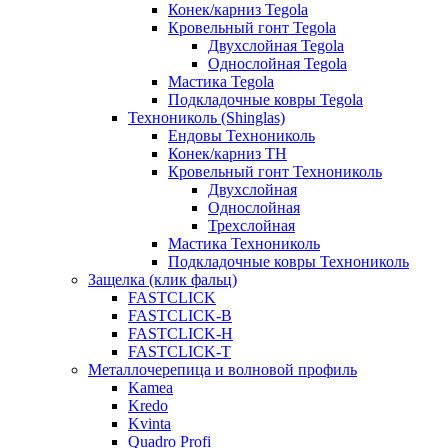
Конек/карниз Tegola
Кровельный гонт Tegola
Двухслойная Tegola
Однослойная Tegola
Мастика Tegola
Подкладочные ковры Tegola
Технониколь (Shinglas)
Ендовы Технониколь
Конек/карниз ТН
Кровельный гонт Технониколь
Двухслойная
Однослойная
Трехслойная
Мастика Технониколь
Подкладочные ковры Технониколь
Защелка (клик фальц)
FASTCLICK
FASTCLICK-B
FASTCLICK-H
FASTCLICK-T
Металлочерепица и волновой профиль
Kamea
Kredo
Kvinta
Quadro Profi