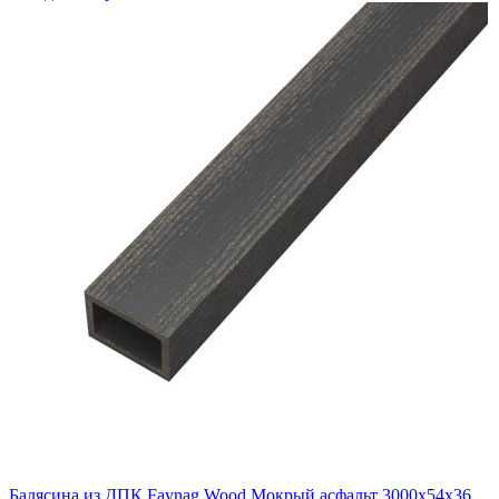
Балясина из ДПК Faynag Wood Мокрый асфальт 3000х54х36