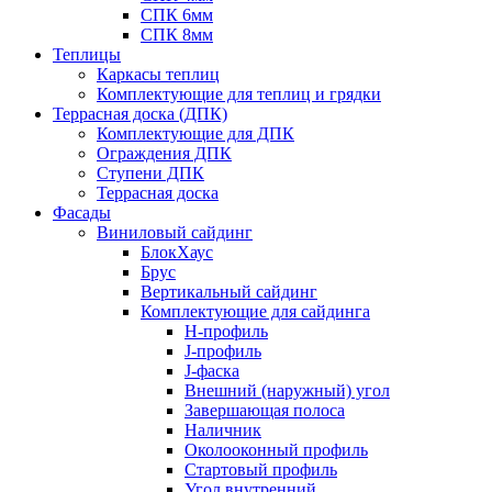
СПК 6мм
СПК 8мм
Теплицы
Каркасы теплиц
Комплектующие для теплиц и грядки
Террасная доска (ДПК)
Комплектующие для ДПК
Ограждения ДПК
Ступени ДПК
Террасная доска
Фасады
Виниловый сайдинг
БлокХаус
Брус
Вертикальный сайдинг
Комплектующие для сайдинга
H-профиль
J-профиль
J-фаска
Внешний (наружный) угол
Завершающая полоса
Наличник
Околооконный профиль
Стартовый профиль
Угол внутренний