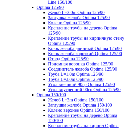
Line 150/100
Optima 125/90
Желоб L=3.0m Optima 125/90
Заглушка желоба Optima 125/90
Колено Optima 125/90
Крепление трубы на дерево Optima
125/90
Крепление трубы на кирпичную стену
Optima 125/90
Крюк желоба длинный Optima 125/90
Крюк желоба короткий Optima 125/90
Отвод Optima 125/90
Приемная воронка Optima 125/90
Соединитель желоба Optima 125/90
Труба L=1.0m Optima 125/90
Труба L=3.0m Optima 125/90
Угол внешний 90гр Optima 125/90
Угол внутренний 90гр Optima 125/90
Optima 150/100
Желоб L=3m Optima 150/100
Заглушка желоба Optima 150/100
Колено верхнее Optima 150/100
Крепление трубы на дерево Optima
150/100
Крепление трубы на кирпич Optima