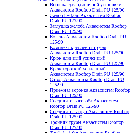
Воронка для одиночной установки
Аквасистем Rooftop Drain PU 125/90
Желоб L=3.0m Аквасистем Rooftop
Drain PU 125/90
Заглушка желоба Аквасистем Rooftop
Drain PU 125/90
Колено Аквасистем Rooftop Drain PU
125/90
Комплект крепления трубы
Аквасистем Rooftop Drain PU 125/90
Крюк длинный усиленный
Аквасистем Rooftop Drain PU 125/90
Крюк короткий усиленный
Аквасистем Rooftop Drain PU 125/90
Отвод Аквасистем Rooftop Drain PU
125/90
Приемная воронка Аквасистем Rooftop
Drain PU 125/90
Соединитель желоба Аквасистем
Rooftop Drain PU 125/90
Соединитель труб Аквасистем Rooftop
Drain PU 125/90
Тройник трубы Аквасистем Rooftop
Drain PU 125/90
Труба L=1.0m Аквасистем Rooftop