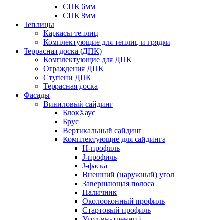
СПК 6мм
СПК 8мм
Теплицы
Каркасы теплиц
Комплектующие для теплиц и грядки
Террасная доска (ДПК)
Комплектующие для ДПК
Ограждения ДПК
Ступени ДПК
Террасная доска
Фасады
Виниловый сайдинг
БлокХаус
Брус
Вертикальный сайдинг
Комплектующие для сайдинга
H-профиль
J-профиль
J-фаска
Внешний (наружный) угол
Завершающая полоса
Наличник
Околооконный профиль
Стартовый профиль
Угол внутренний