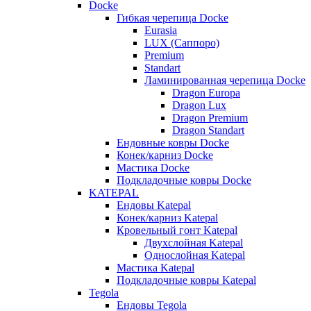
Docke
Гибкая черепица Docke
Eurasia
LUX (Саппоро)
Premium
Standart
Ламинированная черепица Docke
Dragon Europa
Dragon Lux
Dragon Premium
Dragon Standart
Ендовные ковры Docke
Конек/карниз Docke
Мастика Docke
Подкладочные ковры Docke
KATEPAL
Ендовы Katepal
Конек/карниз Katepal
Кровельный гонт Katepal
Двухслойная Katepal
Однослойная Katepal
Мастика Katepal
Подкладочные ковры Katepal
Tegola
Ендовы Tegola