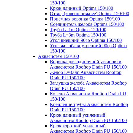
150/100
Крюк длинный Optima 150/100
Отвод (колено нижнее) Optima 150/100
Приемная воронка Optima 150/100
Соединитель желоба Optima 150/100
Труба L=1m Optima 150/100
Труба L=3m Optima 150/100
Угол внешний 90гр Optima 150/100
Угол желоба внутренний 90гр Optima
150/100
Аквасистем 150/100
Воронка для одиночной установки
Аквасистем Rooftop Drain PU 150/100
Желоб L=3.0m Аквасистем Rooftop
Drain PU 150/100
Заглушка желоба Аквасистем Rooftop
Drain PU 150/100
Колено Аквасистем Rooftop Drain PU
150/100
Крепление трубы Аквасистем Rooftop
Drain PU 150/100
Крюк длинный усиленный
Аквасистем Rooftop Drain PU 150/100
Крюк короткий усиленный
Аквасистем Rooftop Drain PU 150/100