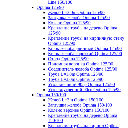
Line 150/100
Optima 125/90
Желоб L=3.0m Optima 125/90
Заглушка желоба Optima 125/90
Колено Optima 125/90
Крепление трубы на дерево Optima
125/90
Крепление трубы на кирпичную стену
Optima 125/90
Крюк желоба длинный Optima 125/90
Крюк желоба короткий Optima 125/90
Отвод Optima 125/90
Приемная воронка Optima 125/90
Соединитель желоба Optima 125/90
Труба L=1.0m Optima 125/90
Труба L=3.0m Optima 125/90
Угол внешний 90гр Optima 125/90
Угол внутренний 90гр Optima 125/90
Optima 150/100
Желоб L=3m Optima 150/100
Заглушка желоба Optima 150/100
Колено верхнее Optima 150/100
Крепление трубы на дерево Optima
150/100
Крепление трубы на кирпич Optima