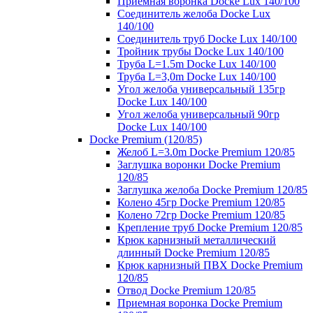
Приемная воронка Docke Lux 140/100
Соединитель желоба Docke Lux
140/100
Соединитель труб Docke Lux 140/100
Тройник трубы Docke Lux 140/100
Труба L=1.5m Docke Lux 140/100
Труба L=3,0m Docke Lux 140/100
Угол желоба универсальный 135гр
Docke Lux 140/100
Угол желоба универсальный 90гр
Docke Lux 140/100
Docke Premium (120/85)
Желоб L=3.0m Docke Premium 120/85
Заглушка воронки Docke Premium
120/85
Заглушка желоба Docke Premium 120/85
Колено 45гр Docke Premium 120/85
Колено 72гр Docke Premium 120/85
Крепление труб Docke Premium 120/85
Крюк карнизный металлический
длинный Docke Premium 120/85
Крюк карнизный ПВХ Docke Premium
120/85
Отвод Docke Premium 120/85
Приемная воронка Docke Premium