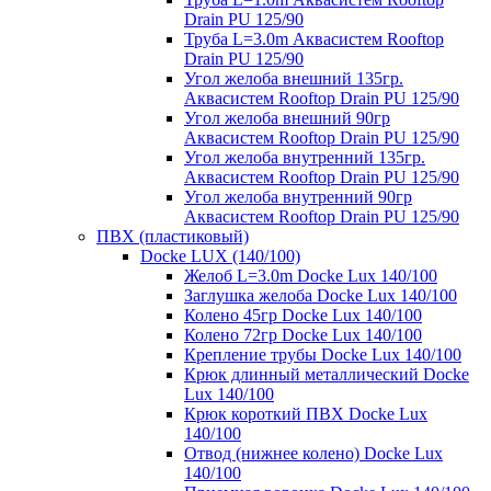
Drain PU 125/90
Труба L=3.0m Аквасистем Rooftop
Drain PU 125/90
Угол желоба внешний 135гр.
Аквасистем Rooftop Drain PU 125/90
Угол желоба внешний 90гр
Аквасистем Rooftop Drain PU 125/90
Угол желоба внутренний 135гр.
Аквасистем Rooftop Drain PU 125/90
Угол желоба внутренний 90гр
Аквасистем Rooftop Drain PU 125/90
ПВХ (пластиковый)
Docke LUX (140/100)
Желоб L=3.0m Docke Lux 140/100
Заглушка желоба Docke Lux 140/100
Колено 45гр Docke Lux 140/100
Колено 72гр Docke Lux 140/100
Крепление трубы Docke Lux 140/100
Крюк длинный металлический Docke
Lux 140/100
Крюк короткий ПВХ Docke Lux
140/100
Отвод (нижнее колено) Docke Lux
140/100