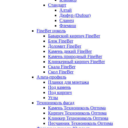
Стандарт
Алтай
Дюфур (Dufour)
Сланец
Флемиш
FineBer цоколь
Баварский кирпич FineBer
Блок FineBer
Доломит FineBer
Камень дикий FineBer
Камень природный FineBer
Клинкерный кирпич FineBer
Скала FineBer
Скол FineBer
Альта-профиль
Планки для монтажа
Под камень
Под кирпич
Углы
Технониколь фасад
Камень Технониколь Оптима
Кирпич Технониколь Оптима
Клинкер Технониколь Оптима
Песчанник Технониколь Оптима