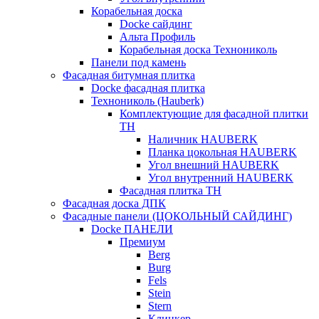
Корабельная доска
Docke сайдинг
Альта Профиль
Корабельная доска Технониколь
Панели под камень
Фасадная битумная плитка
Docke фасадная плитка
Технониколь (Hauberk)
Комплектующие для фасадной плитки
ТН
Наличник HAUBERK
Планка цокольная HAUBERK
Угол внешний HAUBERK
Угол внутренний HAUBERK
Фасадная плитка ТН
Фасадная доска ДПК
Фасадные панели (ЦОКОЛЬНЫЙ САЙДИНГ)
Docke ПАНЕЛИ
Премиум
Berg
Burg
Fels
Stein
Stern
Клинкер