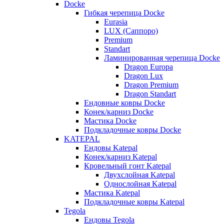
Docke
Гибкая черепица Docke
Eurasia
LUX (Саппоро)
Premium
Standart
Ламинированная черепица Docke
Dragon Europa
Dragon Lux
Dragon Premium
Dragon Standart
Ендовные ковры Docke
Конек/карниз Docke
Мастика Docke
Подкладочные ковры Docke
KATEPAL
Ендовы Katepal
Конек/карниз Katepal
Кровельный гонт Katepal
Двухслойная Katepal
Однослойная Katepal
Мастика Katepal
Подкладочные ковры Katepal
Tegola
Ендовы Tegola