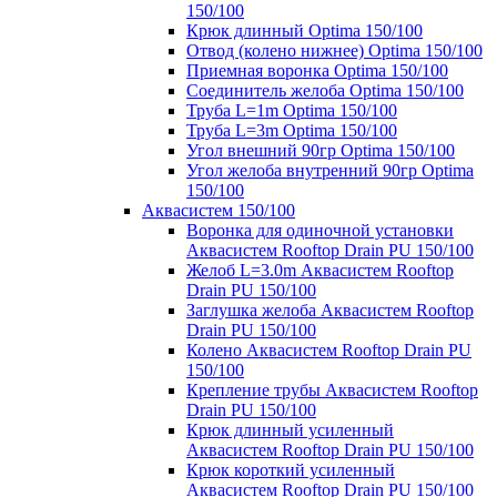
150/100
Крюк длинный Optima 150/100
Отвод (колено нижнее) Optima 150/100
Приемная воронка Optima 150/100
Соединитель желоба Optima 150/100
Труба L=1m Optima 150/100
Труба L=3m Optima 150/100
Угол внешний 90гр Optima 150/100
Угол желоба внутренний 90гр Optima
150/100
Аквасистем 150/100
Воронка для одиночной установки
Аквасистем Rooftop Drain PU 150/100
Желоб L=3.0m Аквасистем Rooftop
Drain PU 150/100
Заглушка желоба Аквасистем Rooftop
Drain PU 150/100
Колено Аквасистем Rooftop Drain PU
150/100
Крепление трубы Аквасистем Rooftop
Drain PU 150/100
Крюк длинный усиленный
Аквасистем Rooftop Drain PU 150/100
Крюк короткий усиленный
Аквасистем Rooftop Drain PU 150/100