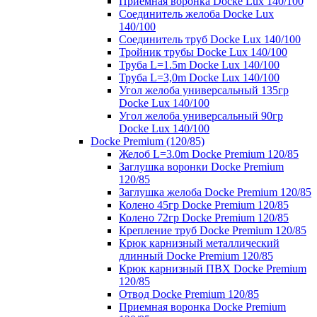
Приемная воронка Docke Lux 140/100
Соединитель желоба Docke Lux
140/100
Соединитель труб Docke Lux 140/100
Тройник трубы Docke Lux 140/100
Труба L=1.5m Docke Lux 140/100
Труба L=3,0m Docke Lux 140/100
Угол желоба универсальный 135гр
Docke Lux 140/100
Угол желоба универсальный 90гр
Docke Lux 140/100
Docke Premium (120/85)
Желоб L=3.0m Docke Premium 120/85
Заглушка воронки Docke Premium
120/85
Заглушка желоба Docke Premium 120/85
Колено 45гр Docke Premium 120/85
Колено 72гр Docke Premium 120/85
Крепление труб Docke Premium 120/85
Крюк карнизный металлический
длинный Docke Premium 120/85
Крюк карнизный ПВХ Docke Premium
120/85
Отвод Docke Premium 120/85
Приемная воронка Docke Premium