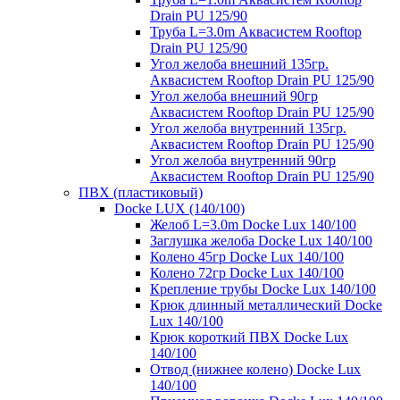
Drain PU 125/90
Труба L=3.0m Аквасистем Rooftop
Drain PU 125/90
Угол желоба внешний 135гр.
Аквасистем Rooftop Drain PU 125/90
Угол желоба внешний 90гр
Аквасистем Rooftop Drain PU 125/90
Угол желоба внутренний 135гр.
Аквасистем Rooftop Drain PU 125/90
Угол желоба внутренний 90гр
Аквасистем Rooftop Drain PU 125/90
ПВХ (пластиковый)
Docke LUX (140/100)
Желоб L=3.0m Docke Lux 140/100
Заглушка желоба Docke Lux 140/100
Колено 45гр Docke Lux 140/100
Колено 72гр Docke Lux 140/100
Крепление трубы Docke Lux 140/100
Крюк длинный металлический Docke
Lux 140/100
Крюк короткий ПВХ Docke Lux
140/100
Отвод (нижнее колено) Docke Lux
140/100