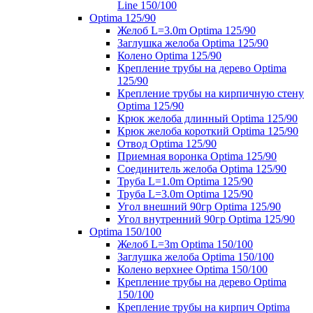
Line 150/100
Optima 125/90
Желоб L=3.0m Optima 125/90
Заглушка желоба Optima 125/90
Колено Optima 125/90
Крепление трубы на дерево Optima
125/90
Крепление трубы на кирпичную стену
Optima 125/90
Крюк желоба длинный Optima 125/90
Крюк желоба короткий Optima 125/90
Отвод Optima 125/90
Приемная воронка Optima 125/90
Соединитель желоба Optima 125/90
Труба L=1.0m Optima 125/90
Труба L=3.0m Optima 125/90
Угол внешний 90гр Optima 125/90
Угол внутренний 90гр Optima 125/90
Optima 150/100
Желоб L=3m Optima 150/100
Заглушка желоба Optima 150/100
Колено верхнее Optima 150/100
Крепление трубы на дерево Optima
150/100
Крепление трубы на кирпич Optima