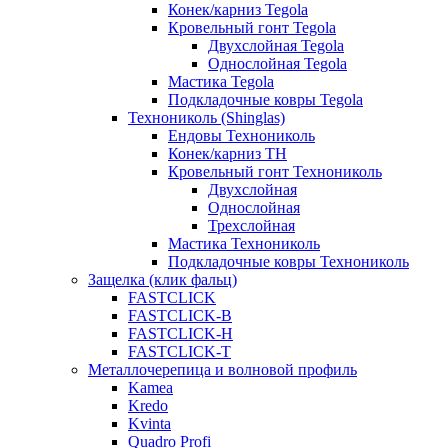
Конек/карниз Tegola
Кровельный гонт Tegola
Двухслойная Tegola
Однослойная Tegola
Мастика Tegola
Подкладочные ковры Tegola
Технониколь (Shinglas)
Ендовы Технониколь
Конек/карниз ТН
Кровельный гонт Технониколь
Двухслойная
Однослойная
Трехслойная
Мастика Технониколь
Подкладочные ковры Технониколь
Защелка (клик фальц)
FASTCLICK
FASTCLICK-B
FASTCLICK-H
FASTCLICK-T
Металлочерепица и волновой профиль
Kamea
Kredo
Kvinta
Quadro Profi