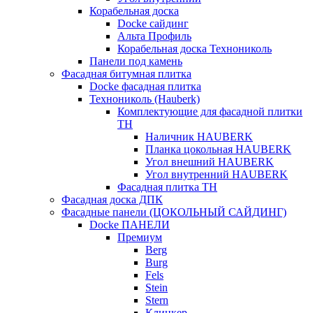
Корабельная доска
Docke сайдинг
Альта Профиль
Корабельная доска Технониколь
Панели под камень
Фасадная битумная плитка
Docke фасадная плитка
Технониколь (Hauberk)
Комплектующие для фасадной плитки
ТН
Наличник HAUBERK
Планка цокольная HAUBERK
Угол внешний HAUBERK
Угол внутренний HAUBERK
Фасадная плитка ТН
Фасадная доска ДПК
Фасадные панели (ЦОКОЛЬНЫЙ САЙДИНГ)
Docke ПАНЕЛИ
Премиум
Berg
Burg
Fels
Stein
Stern
Клинкер