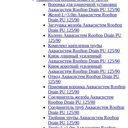
Воронка для одиночной установки
Аквасистем Rooftop Drain PU 125/90
Желоб L=3.0m Аквасистем Rooftop
Drain PU 125/90
Заглушка желоба Аквасистем Rooftop
Drain PU 125/90
Колено Аквасистем Rooftop Drain PU
125/90
Комплект крепления трубы
Аквасистем Rooftop Drain PU 125/90
Крюк длинный усиленный
Аквасистем Rooftop Drain PU 125/90
Крюк короткий усиленный
Аквасистем Rooftop Drain PU 125/90
Отвод Аквасистем Rooftop Drain PU
125/90
Приемная воронка Аквасистем Rooftop
Drain PU 125/90
Соединитель желоба Аквасистем
Rooftop Drain PU 125/90
Соединитель труб Аквасистем Rooftop
Drain PU 125/90
Тройник трубы Аквасистем Rooftop
Drain PU 125/90
Труба L=1.0m Аквасистем Rooftop