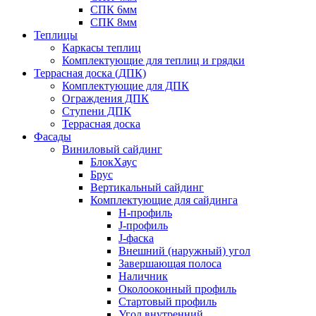
СПК 6мм
СПК 8мм
Теплицы
Каркасы теплиц
Комплектующие для теплиц и грядки
Террасная доска (ДПК)
Комплектующие для ДПК
Ограждения ДПК
Ступени ДПК
Террасная доска
Фасады
Виниловый сайдинг
БлокХаус
Брус
Вертикальный сайдинг
Комплектующие для сайдинга
H-профиль
J-профиль
J-фаска
Внешний (наружный) угол
Завершающая полоса
Наличник
Околооконный профиль
Стартовый профиль
Угол внутренний