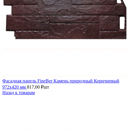
Фасадная панель FineBer Камень природный Коричневый
972х420 мм
817,00
₽
шт
Назад к товарам