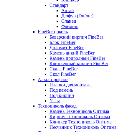
Стандарт
Алтай
Дюфур (Dufour)
Сланец
Флемиш
FineBer цоколь
Баварский кирпич FineBer
Блок FineBer
Доломит FineBer
Камень дикий FineBer
Камень природный FineBer
Клинкерный кирпич FineBer
Скала FineBer
Скол FineBer
Альта-профиль
Планки для монтажа
Под камень
Под кирпич
Углы
Технониколь фасад
Камень Технониколь Оптима
Кирпич Технониколь Оптима
Клинкер Технониколь Оптима
Песчанник Технониколь Оптима