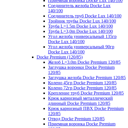
Приемная воронка Docke Lux 140/100
Соединитель желоба Docke Lux
140/100
Соединитель труб Docke Lux 140/100
Тройник трубы Docke Lux 140/100
Труба L=1.5m Docke Lux 140/100
Труба L=3,0m Docke Lux 140/100
Угол желоба универсальный 135гр
Docke Lux 140/100
Угол желоба универсальный 90гр
Docke Lux 140/100
Docke Premium (120/85)
Желоб L=3.0m Docke Premium 120/85
Заглушка воронки Docke Premium
120/85
Заглушка желоба Docke Premium 120/85
Колено 45гр Docke Premium 120/85
Колено 72гр Docke Premium 120/85
Крепление труб Docke Premium 120/85
Крюк карнизный металлический
длинный Docke Premium 120/85
Крюк карнизный ПВХ Docke Premium
120/85
Отвод Docke Premium 120/85
Приемная воронка Docke Premium