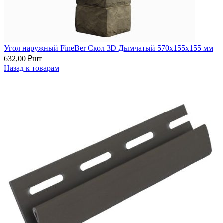
Угол наружный FineBer Скол 3D Дымчатый 570х155х155 мм
632,00
₽
шт
Назад к товарам