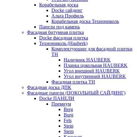
Корабельная доска
Docke сайдинг
Альта Профиль
Корабельная доска Технониколь
Панели под камень
Фасадная битумная плитка
Docke фасадная плитка
Технониколь (Hauberk)
Комплектующие для фасадной плитки
ТН
Наличник HAUBERK
Планка цокольная HAUBERK
Угол внешний HAUBERK
Угол внутренний HAUBERK
Фасадная плитка ТН
Фасадная доска ДПК
Фасадные панели (ЦОКОЛЬНЫЙ САЙДИНГ)
Docke ПАНЕЛИ
Премиум
Berg
Burg
Fels
Stein
Stern
Клинкер