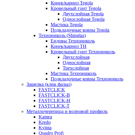
Конек/карниз Tegola
Кровельный гонт Tegola
Двухслойная Tegola
Однослойная Tegola
Мастика Tegola
Подкладочные ковры Tegola
Технониколь (Shinglas)
Ендовы Технониколь
Конек/карниз ТН
Кровельный гонт Технониколь
Двухслойная
Однослойная
Трехслойная
Мастика Технониколь
Подкладочные ковры Технониколь
Защелка (клик фальц)
FASTCLICK
FASTCLICK-B
FASTCLICK-H
FASTCLICK-T
Металлочерепица и волновой профиль
Kamea
Kredo
Kvinta
Quadro Profi