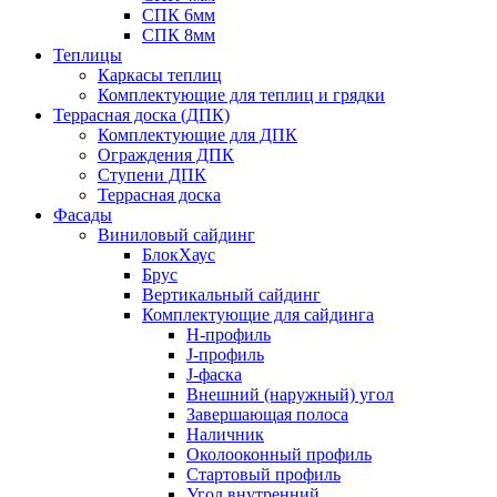
СПК 6мм
СПК 8мм
Теплицы
Каркасы теплиц
Комплектующие для теплиц и грядки
Террасная доска (ДПК)
Комплектующие для ДПК
Ограждения ДПК
Ступени ДПК
Террасная доска
Фасады
Виниловый сайдинг
БлокХаус
Брус
Вертикальный сайдинг
Комплектующие для сайдинга
H-профиль
J-профиль
J-фаска
Внешний (наружный) угол
Завершающая полоса
Наличник
Околооконный профиль
Стартовый профиль
Угол внутренний