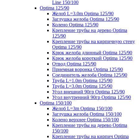
Line 150/100
Optima 125/90
Желоб L=3.0m Optima 125/90
Заглушка желоба Optima 125/90
Колено Optima 125/90
Крепление трубы на дерево Optima
125/90
Крепление трубы на кирпичную стену
Optima 125/90
Крюк желоба длинный Optima 125/90
Крюк желоба короткий Optima 125/90
Отвод Optima 125/90
Приемная воронка Optima 125/90
Соединитель желоба Optima 125/90
Труба L=1.0m Optima 125/90
Труба L=3.0m Optima 125/90
Угол внешний 90гр Optima 125/90
Угол внутренний 90гр Optima 125/90
Optima 150/100
Желоб L=3m Optima 150/100
Заглушка желоба Optima 150/100
Колено верхнее Optima 150/100
Крепление трубы на дерево Optima
150/100
Крепление трубы на кирпич Optima