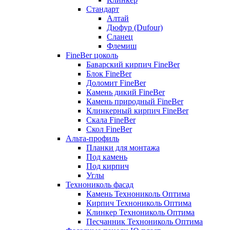
Стандарт
Алтай
Дюфур (Dufour)
Сланец
Флемиш
FineBer цоколь
Баварский кирпич FineBer
Блок FineBer
Доломит FineBer
Камень дикий FineBer
Камень природный FineBer
Клинкерный кирпич FineBer
Скала FineBer
Скол FineBer
Альта-профиль
Планки для монтажа
Под камень
Под кирпич
Углы
Технониколь фасад
Камень Технониколь Оптима
Кирпич Технониколь Оптима
Клинкер Технониколь Оптима
Песчанник Технониколь Оптима