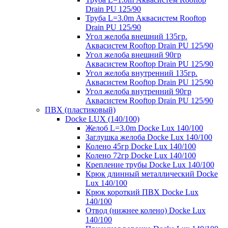
Drain PU 125/90
Труба L=3.0m Аквасистем Rooftop
Drain PU 125/90
Угол желоба внешний 135гр.
Аквасистем Rooftop Drain PU 125/90
Угол желоба внешний 90гр
Аквасистем Rooftop Drain PU 125/90
Угол желоба внутренний 135гр.
Аквасистем Rooftop Drain PU 125/90
Угол желоба внутренний 90гр
Аквасистем Rooftop Drain PU 125/90
ПВХ (пластиковый)
Docke LUX (140/100)
Желоб L=3.0m Docke Lux 140/100
Заглушка желоба Docke Lux 140/100
Колено 45гр Docke Lux 140/100
Колено 72гр Docke Lux 140/100
Крепление трубы Docke Lux 140/100
Крюк длинный металлический Docke
Lux 140/100
Крюк короткий ПВХ Docke Lux
140/100
Отвод (нижнее колено) Docke Lux
140/100