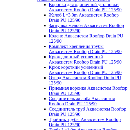
Воронка для одиночной установки
Аквасистем Rooftop Drain PU 125/90
Желоб L=3.0m Аквасистем Rooftop
Drain PU 125/90
Заглушка желоба Аквасистем Rooftop
Drain PU 125/90
Колено Аквасистем Rooftop Drain PU
125/90
Комплект крепления трубы
Аквасистем Rooftop Drain PU 125/90
Крюк длинный усиленный
Аквасистем Rooftop Drain PU 125/90
Крюк короткий усиленный
Аквасистем Rooftop Drain PU 125/90
Отвод Аквасистем Rooftop Drain PU
125/90
Приемная воронка Аквасистем Rooftop
Drain PU 125/90
Соединитель желоба Аквасистем
Rooftop Drain PU 125/90
Соединитель труб Аквасистем Rooftop
Drain PU 125/90
Тройник трубы Аквасистем Rooftop
Drain PU 125/90
Труба L=1.0m Аквасистем Rooftop