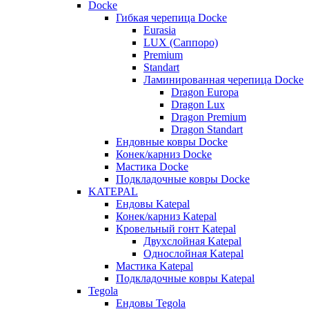
Docke
Гибкая черепица Docke
Eurasia
LUX (Саппоро)
Premium
Standart
Ламинированная черепица Docke
Dragon Europa
Dragon Lux
Dragon Premium
Dragon Standart
Ендовные ковры Docke
Конек/карниз Docke
Мастика Docke
Подкладочные ковры Docke
KATEPAL
Ендовы Katepal
Конек/карниз Katepal
Кровельный гонт Katepal
Двухслойная Katepal
Однослойная Katepal
Мастика Katepal
Подкладочные ковры Katepal
Tegola
Ендовы Tegola