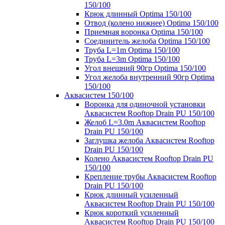
150/100
Крюк длинный Optima 150/100
Отвод (колено нижнее) Optima 150/100
Приемная воронка Optima 150/100
Соединитель желоба Optima 150/100
Труба L=1m Optima 150/100
Труба L=3m Optima 150/100
Угол внешний 90гр Optima 150/100
Угол желоба внутренний 90гр Optima
150/100
Аквасистем 150/100
Воронка для одиночной установки
Аквасистем Rooftop Drain PU 150/100
Желоб L=3.0m Аквасистем Rooftop
Drain PU 150/100
Заглушка желоба Аквасистем Rooftop
Drain PU 150/100
Колено Аквасистем Rooftop Drain PU
150/100
Крепление трубы Аквасистем Rooftop
Drain PU 150/100
Крюк длинный усиленный
Аквасистем Rooftop Drain PU 150/100
Крюк короткий усиленный
Аквасистем Rooftop Drain PU 150/100