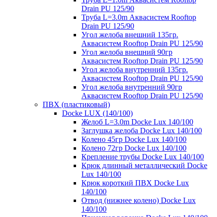
Drain PU 125/90
Труба L=3.0m Аквасистем Rooftop
Drain PU 125/90
Угол желоба внешний 135гр.
Аквасистем Rooftop Drain PU 125/90
Угол желоба внешний 90гр
Аквасистем Rooftop Drain PU 125/90
Угол желоба внутренний 135гр.
Аквасистем Rooftop Drain PU 125/90
Угол желоба внутренний 90гр
Аквасистем Rooftop Drain PU 125/90
ПВХ (пластиковый)
Docke LUX (140/100)
Желоб L=3.0m Docke Lux 140/100
Заглушка желоба Docke Lux 140/100
Колено 45гр Docke Lux 140/100
Колено 72гр Docke Lux 140/100
Крепление трубы Docke Lux 140/100
Крюк длинный металлический Docke
Lux 140/100
Крюк короткий ПВХ Docke Lux
140/100
Отвод (нижнее колено) Docke Lux
140/100