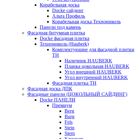
Корабельная доска
Docke сайдинг
Альта Профиль
Корабельная доска Технониколь
Панели под камень
Фасадная битумная плитка
Docke фасадная плитка
Технониколь (Hauberk)
Комплектующие для фасадной плитки
ТН
Наличник HAUBERK
Планка цокольная HAUBERK
Угол внешний HAUBERK
Угол внутренний HAUBERK
Фасадная плитка ТН
Фасадная доска ДПК
Фасадные панели (ЦОКОЛЬНЫЙ САЙДИНГ)
Docke ПАНЕЛИ
Премиум
Berg
Burg
Fels
Stein
Stern
Клинкер