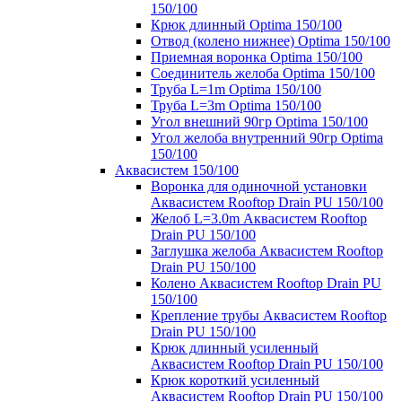
150/100
Крюк длинный Optima 150/100
Отвод (колено нижнее) Optima 150/100
Приемная воронка Optima 150/100
Соединитель желоба Optima 150/100
Труба L=1m Optima 150/100
Труба L=3m Optima 150/100
Угол внешний 90гр Optima 150/100
Угол желоба внутренний 90гр Optima
150/100
Аквасистем 150/100
Воронка для одиночной установки
Аквасистем Rooftop Drain PU 150/100
Желоб L=3.0m Аквасистем Rooftop
Drain PU 150/100
Заглушка желоба Аквасистем Rooftop
Drain PU 150/100
Колено Аквасистем Rooftop Drain PU
150/100
Крепление трубы Аквасистем Rooftop
Drain PU 150/100
Крюк длинный усиленный
Аквасистем Rooftop Drain PU 150/100
Крюк короткий усиленный
Аквасистем Rooftop Drain PU 150/100