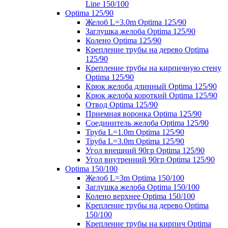
Line 150/100
Optima 125/90
Желоб L=3.0m Optima 125/90
Заглушка желоба Optima 125/90
Колено Optima 125/90
Крепление трубы на дерево Optima
125/90
Крепление трубы на кирпичную стену
Optima 125/90
Крюк желоба длинный Optima 125/90
Крюк желоба короткий Optima 125/90
Отвод Optima 125/90
Приемная воронка Optima 125/90
Соединитель желоба Optima 125/90
Труба L=1.0m Optima 125/90
Труба L=3.0m Optima 125/90
Угол внешний 90гр Optima 125/90
Угол внутренний 90гр Optima 125/90
Optima 150/100
Желоб L=3m Optima 150/100
Заглушка желоба Optima 150/100
Колено верхнее Optima 150/100
Крепление трубы на дерево Optima
150/100
Крепление трубы на кирпич Optima