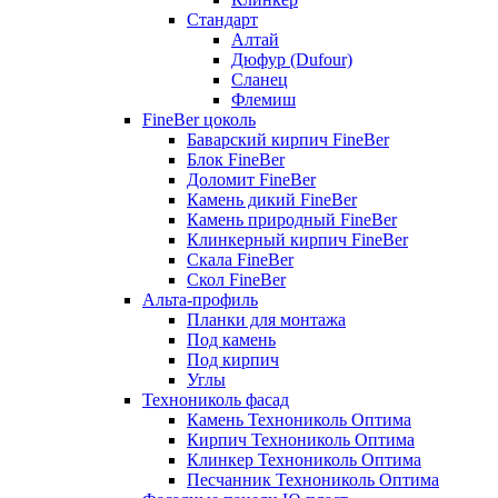
Стандарт
Алтай
Дюфур (Dufour)
Сланец
Флемиш
FineBer цоколь
Баварский кирпич FineBer
Блок FineBer
Доломит FineBer
Камень дикий FineBer
Камень природный FineBer
Клинкерный кирпич FineBer
Скала FineBer
Скол FineBer
Альта-профиль
Планки для монтажа
Под камень
Под кирпич
Углы
Технониколь фасад
Камень Технониколь Оптима
Кирпич Технониколь Оптима
Клинкер Технониколь Оптима
Песчанник Технониколь Оптима