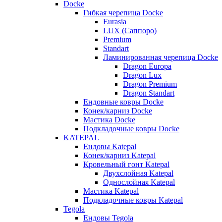
Docke
Гибкая черепица Docke
Eurasia
LUX (Саппоро)
Premium
Standart
Ламинированная черепица Docke
Dragon Europa
Dragon Lux
Dragon Premium
Dragon Standart
Ендовные ковры Docke
Конек/карниз Docke
Мастика Docke
Подкладочные ковры Docke
KATEPAL
Ендовы Katepal
Конек/карниз Katepal
Кровельный гонт Katepal
Двухслойная Katepal
Однослойная Katepal
Мастика Katepal
Подкладочные ковры Katepal
Tegola
Ендовы Tegola