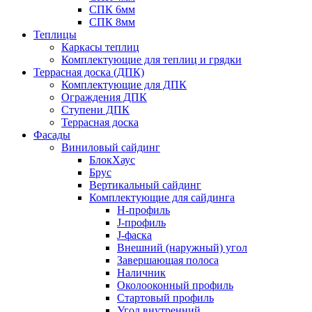
СПК 6мм
СПК 8мм
Теплицы
Каркасы теплиц
Комплектующие для теплиц и грядки
Террасная доска (ДПК)
Комплектующие для ДПК
Ограждения ДПК
Ступени ДПК
Террасная доска
Фасады
Виниловый сайдинг
БлокХаус
Брус
Вертикальный сайдинг
Комплектующие для сайдинга
H-профиль
J-профиль
J-фаска
Внешний (наружный) угол
Завершающая полоса
Наличник
Околооконный профиль
Стартовый профиль
Угол внутренний