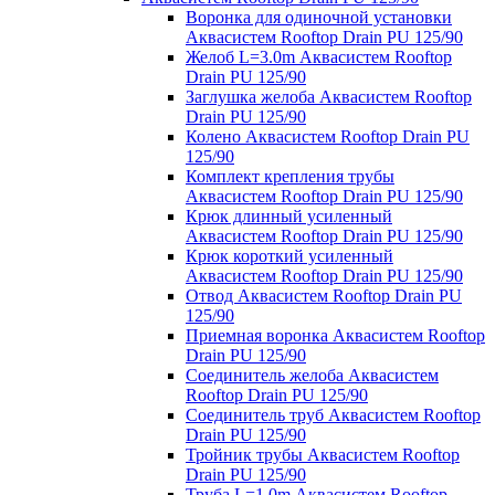
Воронка для одиночной установки
Аквасистем Rooftop Drain PU 125/90
Желоб L=3.0m Аквасистем Rooftop
Drain PU 125/90
Заглушка желоба Аквасистем Rooftop
Drain PU 125/90
Колено Аквасистем Rooftop Drain PU
125/90
Комплект крепления трубы
Аквасистем Rooftop Drain PU 125/90
Крюк длинный усиленный
Аквасистем Rooftop Drain PU 125/90
Крюк короткий усиленный
Аквасистем Rooftop Drain PU 125/90
Отвод Аквасистем Rooftop Drain PU
125/90
Приемная воронка Аквасистем Rooftop
Drain PU 125/90
Соединитель желоба Аквасистем
Rooftop Drain PU 125/90
Соединитель труб Аквасистем Rooftop
Drain PU 125/90
Тройник трубы Аквасистем Rooftop
Drain PU 125/90
Труба L=1.0m Аквасистем Rooftop