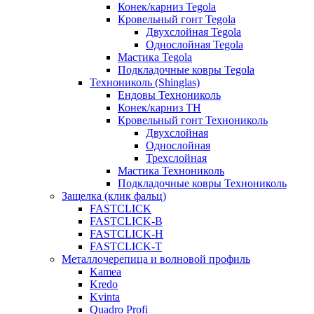
Конек/карниз Tegola
Кровельный гонт Tegola
Двухслойная Tegola
Однослойная Tegola
Мастика Tegola
Подкладочные ковры Tegola
Технониколь (Shinglas)
Ендовы Технониколь
Конек/карниз ТН
Кровельный гонт Технониколь
Двухслойная
Однослойная
Трехслойная
Мастика Технониколь
Подкладочные ковры Технониколь
Защелка (клик фальц)
FASTCLICK
FASTCLICK-B
FASTCLICK-H
FASTCLICK-T
Металлочерепица и волновой профиль
Kamea
Kredo
Kvinta
Quadro Profi