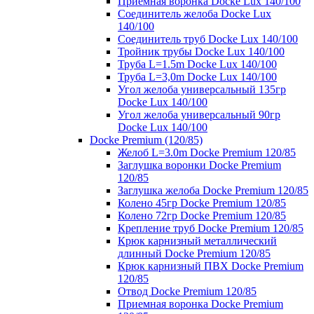
Приемная воронка Docke Lux 140/100
Соединитель желоба Docke Lux
140/100
Соединитель труб Docke Lux 140/100
Тройник трубы Docke Lux 140/100
Труба L=1.5m Docke Lux 140/100
Труба L=3,0m Docke Lux 140/100
Угол желоба универсальный 135гр
Docke Lux 140/100
Угол желоба универсальный 90гр
Docke Lux 140/100
Docke Premium (120/85)
Желоб L=3.0m Docke Premium 120/85
Заглушка воронки Docke Premium
120/85
Заглушка желоба Docke Premium 120/85
Колено 45гр Docke Premium 120/85
Колено 72гр Docke Premium 120/85
Крепление труб Docke Premium 120/85
Крюк карнизный металлический
длинный Docke Premium 120/85
Крюк карнизный ПВХ Docke Premium
120/85
Отвод Docke Premium 120/85
Приемная воронка Docke Premium