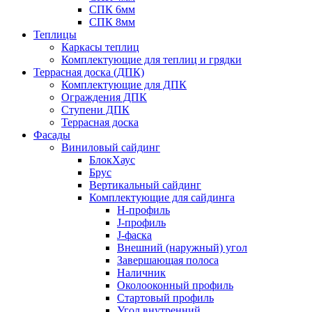
СПК 6мм
СПК 8мм
Теплицы
Каркасы теплиц
Комплектующие для теплиц и грядки
Террасная доска (ДПК)
Комплектующие для ДПК
Ограждения ДПК
Ступени ДПК
Террасная доска
Фасады
Виниловый сайдинг
БлокХаус
Брус
Вертикальный сайдинг
Комплектующие для сайдинга
H-профиль
J-профиль
J-фаска
Внешний (наружный) угол
Завершающая полоса
Наличник
Околооконный профиль
Стартовый профиль
Угол внутренний