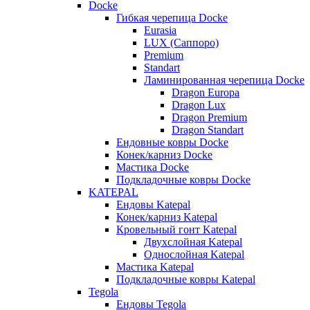
Docke
Гибкая черепица Docke
Eurasia
LUX (Саппоро)
Premium
Standart
Ламинированная черепица Docke
Dragon Europa
Dragon Lux
Dragon Premium
Dragon Standart
Ендовные ковры Docke
Конек/карниз Docke
Мастика Docke
Подкладочные ковры Docke
KATEPAL
Ендовы Katepal
Конек/карниз Katepal
Кровельный гонт Katepal
Двухслойная Katepal
Однослойная Katepal
Мастика Katepal
Подкладочные ковры Katepal
Tegola
Ендовы Tegola