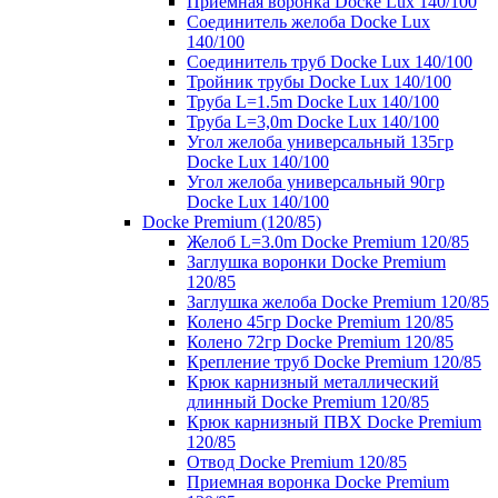
Приемная воронка Docke Lux 140/100
Соединитель желоба Docke Lux
140/100
Соединитель труб Docke Lux 140/100
Тройник трубы Docke Lux 140/100
Труба L=1.5m Docke Lux 140/100
Труба L=3,0m Docke Lux 140/100
Угол желоба универсальный 135гр
Docke Lux 140/100
Угол желоба универсальный 90гр
Docke Lux 140/100
Docke Premium (120/85)
Желоб L=3.0m Docke Premium 120/85
Заглушка воронки Docke Premium
120/85
Заглушка желоба Docke Premium 120/85
Колено 45гр Docke Premium 120/85
Колено 72гр Docke Premium 120/85
Крепление труб Docke Premium 120/85
Крюк карнизный металлический
длинный Docke Premium 120/85
Крюк карнизный ПВХ Docke Premium
120/85
Отвод Docke Premium 120/85
Приемная воронка Docke Premium