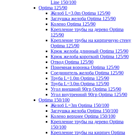
Line 150/100
Optima 125/90
Желоб L=3.0m Optima 125/90
Заглушка желоба Optima 125/90
Колено Optima 125/90
Крепление трубы на дерево Optima
125/90
Крепление трубы на кирпичную стену
Optima 125/90
Крюк желоба длинный Optima 125/90
Крюк желоба короткий Optima 125/90
Отвод Optima 125/90
Приемная воронка Optima 125/90
Соединитель желоба Optima 125/90
Труба L=1.0m Optima 125/90
Труба L=3.0m Optima 125/90
Угол внешний 90гр Optima 125/90
Угол внутренний 90гр Optima 125/90
Optima 150/100
Желоб L=3m Optima 150/100
Заглушка желоба Optima 150/100
Колено верхнее Optima 150/100
Крепление трубы на дерево Optima
150/100
Крепление трубы на кирпич Optima