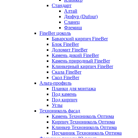
Стандарт
Алтай
Дюфур (Dufour)
Сланец
Флемиш
FineBer цоколь
Баварский кирпич FineBer
Блок FineBer
Доломит FineBer
Камень дикий FineBer
Камень природный FineBer
Клинкерный кирпич FineBer
Скала FineBer
Скол FineBer
Альта-профиль
Планки для монтажа
Под камень
Под кирпич
Углы
Технониколь фасад
Камень Технониколь Оптима
Кирпич Технониколь Оптима
Клинкер Технониколь Оптима
Песчанник Технониколь Оптима