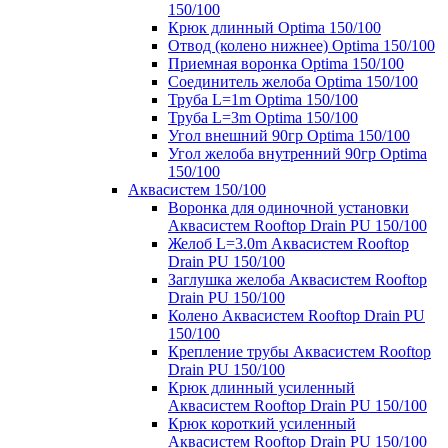
150/100
Крюк длинный Optima 150/100
Отвод (колено нижнее) Optima 150/100
Приемная воронка Optima 150/100
Соединитель желоба Optima 150/100
Труба L=1m Optima 150/100
Труба L=3m Optima 150/100
Угол внешний 90гр Optima 150/100
Угол желоба внутренний 90гр Optima
150/100
Аквасистем 150/100
Воронка для одиночной установки
Аквасистем Rooftop Drain PU 150/100
Желоб L=3.0m Аквасистем Rooftop
Drain PU 150/100
Заглушка желоба Аквасистем Rooftop
Drain PU 150/100
Колено Аквасистем Rooftop Drain PU
150/100
Крепление трубы Аквасистем Rooftop
Drain PU 150/100
Крюк длинный усиленный
Аквасистем Rooftop Drain PU 150/100
Крюк короткий усиленный
Аквасистем Rooftop Drain PU 150/100