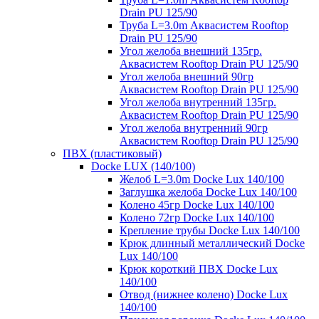
Drain PU 125/90
Труба L=3.0m Аквасистем Rooftop
Drain PU 125/90
Угол желоба внешний 135гр.
Аквасистем Rooftop Drain PU 125/90
Угол желоба внешний 90гр
Аквасистем Rooftop Drain PU 125/90
Угол желоба внутренний 135гр.
Аквасистем Rooftop Drain PU 125/90
Угол желоба внутренний 90гр
Аквасистем Rooftop Drain PU 125/90
ПВХ (пластиковый)
Docke LUX (140/100)
Желоб L=3.0m Docke Lux 140/100
Заглушка желоба Docke Lux 140/100
Колено 45гр Docke Lux 140/100
Колено 72гр Docke Lux 140/100
Крепление трубы Docke Lux 140/100
Крюк длинный металлический Docke
Lux 140/100
Крюк короткий ПВХ Docke Lux
140/100
Отвод (нижнее колено) Docke Lux
140/100