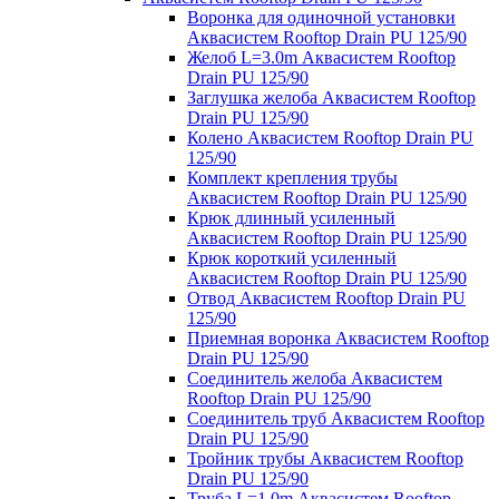
Воронка для одиночной установки
Аквасистем Rooftop Drain PU 125/90
Желоб L=3.0m Аквасистем Rooftop
Drain PU 125/90
Заглушка желоба Аквасистем Rooftop
Drain PU 125/90
Колено Аквасистем Rooftop Drain PU
125/90
Комплект крепления трубы
Аквасистем Rooftop Drain PU 125/90
Крюк длинный усиленный
Аквасистем Rooftop Drain PU 125/90
Крюк короткий усиленный
Аквасистем Rooftop Drain PU 125/90
Отвод Аквасистем Rooftop Drain PU
125/90
Приемная воронка Аквасистем Rooftop
Drain PU 125/90
Соединитель желоба Аквасистем
Rooftop Drain PU 125/90
Соединитель труб Аквасистем Rooftop
Drain PU 125/90
Тройник трубы Аквасистем Rooftop
Drain PU 125/90
Труба L=1.0m Аквасистем Rooftop