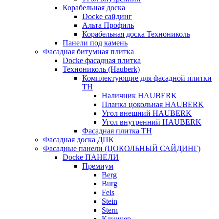
Корабельная доска
Docke сайдинг
Альта Профиль
Корабельная доска Технониколь
Панели под камень
Фасадная битумная плитка
Docke фасадная плитка
Технониколь (Hauberk)
Комплектующие для фасадной плитки
ТН
Наличник HAUBERK
Планка цокольная HAUBERK
Угол внешний HAUBERK
Угол внутренний HAUBERK
Фасадная плитка ТН
Фасадная доска ДПК
Фасадные панели (ЦОКОЛЬНЫЙ САЙДИНГ)
Docke ПАНЕЛИ
Премиум
Berg
Burg
Fels
Stein
Stern
Клинкер