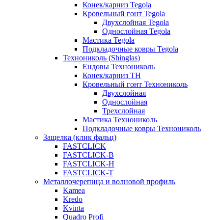
Конек/карниз Tegola
Кровельный гонт Tegola
Двухслойная Tegola
Однослойная Tegola
Мастика Tegola
Подкладочные ковры Tegola
Технониколь (Shinglas)
Ендовы Технониколь
Конек/карниз ТН
Кровельный гонт Технониколь
Двухслойная
Однослойная
Трехслойная
Мастика Технониколь
Подкладочные ковры Технониколь
Защелка (клик фальц)
FASTCLICK
FASTCLICK-B
FASTCLICK-H
FASTCLICK-T
Металлочерепица и волновой профиль
Kamea
Kredo
Kvinta
Quadro Profi